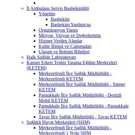
İl Ambulans Servis Başhekimliği
Yönetim
Başhekim
Başhekim Yardımcısı
Organizasyon Yapısı
Misyon, Vizyon ve Değerlerimiz
Hizmet Verilen Alanlar
Kalite Birimi ve Çalışmaları
Ulaşım ve İletişim Bilgileri
Halk Sağlığı Laboratuvarı
Kanser Erken Teşhis Tarama Eğitim Merkezleri
(KETEM)
Merkezefendi İlçe Sağlık Müdürlüğü -
Merkezefendi KETEM
Merkezefendi İlçe Sağlık Müdürlüğü - Sümer
KETEM
Pamukkale İlçe Sağlık Müdürlüğü - Denizli
Mobil KETEM
Pamukkale İlçe Sağlık Müdürlüğü - Pamukkale
KETEM
Tavas İlçe Sağlık Müdürlüğü - Tavas KETEM
Sağlıklı Hayat Merkezleri (SHM)
Merkezefendi İlçe Sağlık Müdürlüğü -
Merkezefendi 1 Nolu SHM