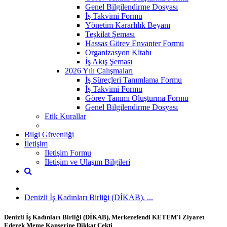
Genel Bilgilendirme Dosyası
İş Takvimi Formu
Yönetim Kararlılık Beyanı
Teşkilat Şeması
Hassas Görev Envanter Formu
Organizasyon Kitabı
İş Akış Şeması
2026 Yılı Çalışmaları
İş Süreçleri Tanımlama Formu
İş Takvimi Formu
Görev Tanımı Oluşturma Formu
Genel Bilgilendirme Dosyası
Etik Kurallar
Bilgi Güvenliği
İletişim
İletişim Formu
İletişim ve Ulaşım Bilgileri
Denizli İş Kadınları Birliği (DİKAB), ...
Denizli İş Kadınları Birliği (DİKAB), Merkezefendi KETEM'i Ziyaret
Ederek Meme Kanserine Dikkat Çekti