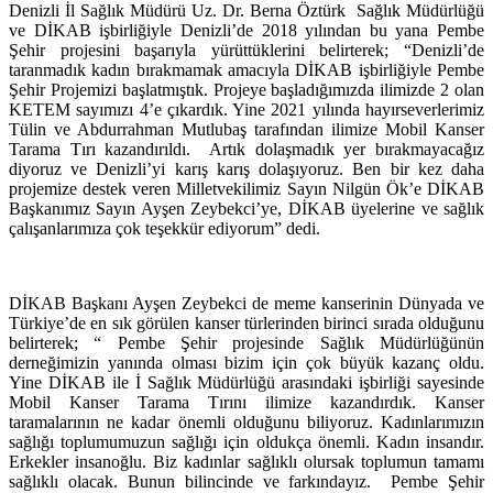
Denizli İl Sağlık Müdürü Uz. Dr. Berna Öztürk Sağlık Müdürlüğü
ve DİKAB işbirliğiyle Denizli’de 2018 yılından bu yana Pembe
Şehir projesini başarıyla yürüttüklerini belirterek; “Denizli’de
taranmadık kadın bırakmamak amacıyla DİKAB işbirliğiyle Pembe
Şehir Projemizi başlatmıştık. Projeye başladığımızda ilimizde 2 olan
KETEM sayımızı 4’e çıkardık. Yine 2021 yılında hayırseverlerimiz
Tülin ve Abdurrahman Mutlubaş tarafından ilimize Mobil Kanser
Tarama Tırı kazandırıldı. Artık dolaşmadık yer bırakmayacağız
diyoruz ve Denizli’yi karış karış dolaşıyoruz. Ben bir kez daha
projemize destek veren Milletvekilimiz Sayın Nilgün Ök’e DİKAB
Başkanımız Sayın Ayşen Zeybekci’ye, DİKAB üyelerine ve sağlık
çalışanlarımıza çok teşekkür ediyorum” dedi.
DİKAB Başkanı Ayşen Zeybekci de meme kanserinin Dünyada ve
Türkiye’de en sık görülen kanser türlerinden birinci sırada olduğunu
belirterek; “ Pembe Şehir projesinde Sağlık Müdürlüğünün
derneğimizin yanında olması bizim için çok büyük kazanç oldu.
Yine DİKAB ile İ Sağlık Müdürlüğü arasındaki işbirliği sayesinde
Mobil Kanser Tarama Tırını ilimize kazandırdık. Kanser
taramalarının ne kadar önemli olduğunu biliyoruz. Kadınlarımızın
sağlığı toplumumuzun sağlığı için oldukça önemli. Kadın insandır.
Erkekler insanoğlu. Biz kadınlar sağlıklı olursak toplumun tamamı
sağlıklı olacak. Bunun bilincinde ve farkındayız. Pembe Şehir