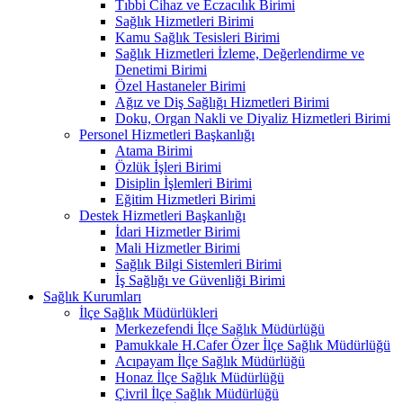
Tıbbi Cihaz ve Eczacılık Birimi
Sağlık Hizmetleri Birimi
Kamu Sağlık Tesisleri Birimi
Sağlık Hizmetleri İzleme, Değerlendirme ve
Denetimi Birimi
Özel Hastaneler Birimi
Ağız ve Diş Sağlığı Hizmetleri Birimi
Doku, Organ Nakli ve Diyaliz Hizmetleri Birimi
Personel Hizmetleri Başkanlığı
Atama Birimi
Özlük İşleri Birimi
Disiplin İşlemleri Birimi
Eğitim Hizmetleri Birimi
Destek Hizmetleri Başkanlığı
İdari Hizmetler Birimi
Mali Hizmetler Birimi
Sağlık Bilgi Sistemleri Birimi
İş Sağlığı ve Güvenliği Birimi
Sağlık Kurumları
İlçe Sağlık Müdürlükleri
Merkezefendi İlçe Sağlık Müdürlüğü
Pamukkale H.Cafer Özer İlçe Sağlık Müdürlüğü
Acıpayam İlçe Sağlık Müdürlüğü
Honaz İlçe Sağlık Müdürlüğü
Çivril İlçe Sağlık Müdürlüğü