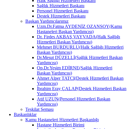
Halk Sağlığı Hizmetleri Başkanı
Sağlık Hizmetleri Başkanı
Personel Hizmetleri Başkanı
Destek Hizmetleri Başkanı
Başkan Yardımcılarımız
Uzm.Dr.Fatma AYDENİZ OZANSOY(Kamu
Hastaneleri Başkan Yardımcısı)
Dr. Firdes AKBAŞ VAYVADA(Halk Sağlığı
Hizmetleri Başkan Yardımcısı)
Mehmet BURDURLU(Halk Sağlığı Hizmetleri
Başkan Yardımcısı)
Dr.Mesut DÜZELLİ(Sağlık Hizmetleri Başkan
Yardımcısı)
Op.Dr.Yeşim EDİRNE(Sağlık Hizmetleri
Başkan Yardımcısı)
Ahmet Alper TATCI(Destek Hizmetleri Başkan
Yardımcısı)
İbrahim Eray ÇALAP(Destek Hizmetleri Başkan
Yardımcısı)
Atif UZUN(Personel Hizmetleri Başkan
Yardımcısı)
Teşkilat Şeması
Başkanlıklar
Kamu Hastaneleri Hizmetleri Başkanlığı
Hastane Hizmetleri Birimi