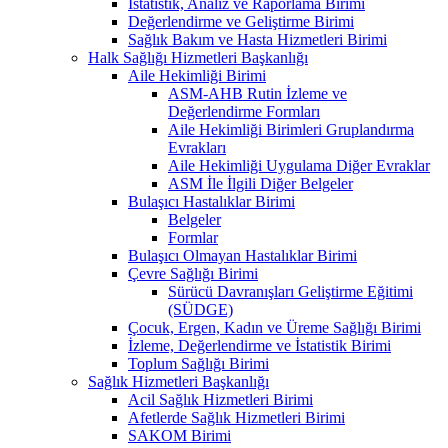
İstatistik, Analiz ve Raporlama Birimi
Değerlendirme ve Geliştirme Birimi
Sağlık Bakım ve Hasta Hizmetleri Birimi
Halk Sağlığı Hizmetleri Başkanlığı
Aile Hekimliği Birimi
ASM-AHB Rutin İzleme ve
Değerlendirme Formları
Aile Hekimliği Birimleri Gruplandırma
Evrakları
Aile Hekimliği Uygulama Diğer Evraklar
ASM İle İlgili Diğer Belgeler
Bulaşıcı Hastalıklar Birimi
Belgeler
Formlar
Bulaşıcı Olmayan Hastalıklar Birimi
Çevre Sağlığı Birimi
Sürücü Davranışları Geliştirme Eğitimi
(SÜDGE)
Çocuk, Ergen, Kadın ve Üreme Sağlığı Birimi
İzleme, Değerlendirme ve İstatistik Birimi
Toplum Sağlığı Birimi
Sağlık Hizmetleri Başkanlığı
Acil Sağlık Hizmetleri Birimi
Afetlerde Sağlık Hizmetleri Birimi
SAKOM Birimi