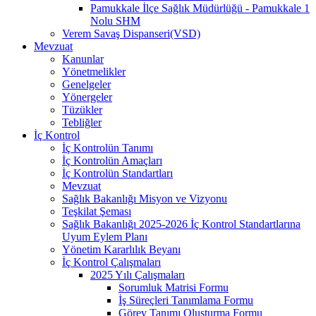
Pamukkale İlçe Sağlık Müdürlüğü - Pamukkale 1
Nolu SHM
Verem Savaş Dispanseri(VSD)
Mevzuat
Kanunlar
Yönetmelikler
Genelgeler
Yönergeler
Tüzükler
Tebliğler
İç Kontrol
İç Kontrolün Tanımı
İç Kontrolün Amaçları
İç Kontrolün Standartları
Mevzuat
Sağlık Bakanlığı Misyon ve Vizyonu
Teşkilat Şeması
Sağlık Bakanlığı 2025-2026 İç Kontrol Standartlarına
Uyum Eylem Planı
Yönetim Kararlılık Beyanı
İç Kontrol Çalışmaları
2025 Yılı Çalışmaları
Sorumluk Matrisi Formu
İş Süreçleri Tanımlama Formu
Görev Tanımı Oluşturma Formu