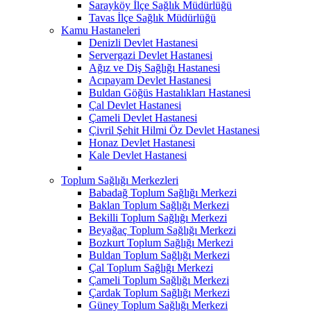
Sarayköy İlçe Sağlık Müdürlüğü
Tavas İlçe Sağlık Müdürlüğü
Kamu Hastaneleri
Denizli Devlet Hastanesi
Servergazi Devlet Hastanesi
Ağız ve Diş Sağlığı Hastanesi
Acıpayam Devlet Hastanesi
Buldan Göğüs Hastalıkları Hastanesi
Çal Devlet Hastanesi
Çameli Devlet Hastanesi
Çivril Şehit Hilmi Öz Devlet Hastanesi
Honaz Devlet Hastanesi
Kale Devlet Hastanesi
Toplum Sağlığı Merkezleri
Babadağ Toplum Sağlığı Merkezi
Baklan Toplum Sağlığı Merkezi
Bekilli Toplum Sağlığı Merkezi
Beyağaç Toplum Sağlığı Merkezi
Bozkurt Toplum Sağlığı Merkezi
Buldan Toplum Sağlığı Merkezi
Çal Toplum Sağlığı Merkezi
Çameli Toplum Sağlığı Merkezi
Çardak Toplum Sağlığı Merkezi
Güney Toplum Sağlığı Merkezi