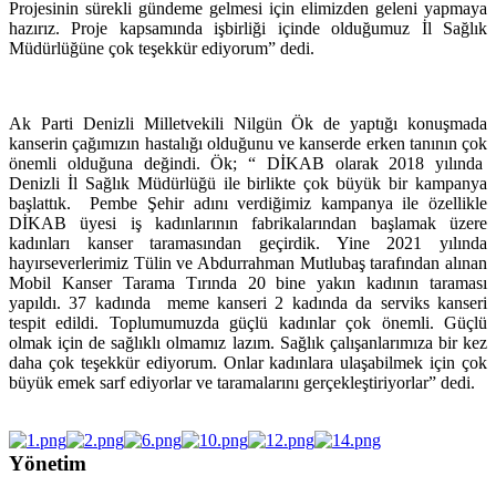
Projesinin sürekli gündeme gelmesi için elimizden geleni yapmaya
hazırız. Proje kapsamında işbirliği içinde olduğumuz İl Sağlık
Müdürlüğüne çok teşekkür ediyorum” dedi.
Ak Parti Denizli Milletvekili Nilgün Ök de yaptığı konuşmada
kanserin çağımızın hastalığı olduğunu ve kanserde erken tanının çok
önemli olduğuna değindi. Ök; “ DİKAB olarak 2018 yılında
Denizli İl Sağlık Müdürlüğü ile birlikte çok büyük bir kampanya
başlattık. Pembe Şehir adını verdiğimiz kampanya ile özellikle
DİKAB üyesi iş kadınlarının fabrikalarından başlamak üzere
kadınları kanser taramasından geçirdik. Yine 2021 yılında
hayırseverlerimiz Tülin ve Abdurrahman Mutlubaş tarafından alınan
Mobil Kanser Tarama Tırında 20 bine yakın kadının taraması
yapıldı. 37 kadında meme kanseri 2 kadında da serviks kanseri
tespit edildi. Toplumumuzda güçlü kadınlar çok önemli. Güçlü
olmak için de sağlıklı olmamız lazım. Sağlık çalışanlarımıza bir kez
daha çok teşekkür ediyorum. Onlar kadınlara ulaşabilmek için çok
büyük emek sarf ediyorlar ve taramalarını gerçekleştiriyorlar” dedi.
Yönetim