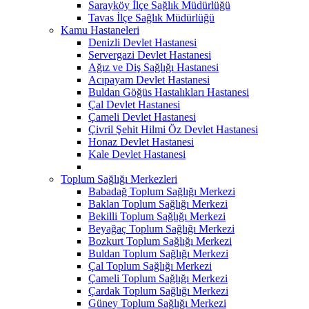
Sarayköy İlçe Sağlık Müdürlüğü
Tavas İlçe Sağlık Müdürlüğü
Kamu Hastaneleri
Denizli Devlet Hastanesi
Servergazi Devlet Hastanesi
Ağız ve Diş Sağlığı Hastanesi
Acıpayam Devlet Hastanesi
Buldan Göğüs Hastalıkları Hastanesi
Çal Devlet Hastanesi
Çameli Devlet Hastanesi
Çivril Şehit Hilmi Öz Devlet Hastanesi
Honaz Devlet Hastanesi
Kale Devlet Hastanesi
Toplum Sağlığı Merkezleri
Babadağ Toplum Sağlığı Merkezi
Baklan Toplum Sağlığı Merkezi
Bekilli Toplum Sağlığı Merkezi
Beyağaç Toplum Sağlığı Merkezi
Bozkurt Toplum Sağlığı Merkezi
Buldan Toplum Sağlığı Merkezi
Çal Toplum Sağlığı Merkezi
Çameli Toplum Sağlığı Merkezi
Çardak Toplum Sağlığı Merkezi
Güney Toplum Sağlığı Merkezi