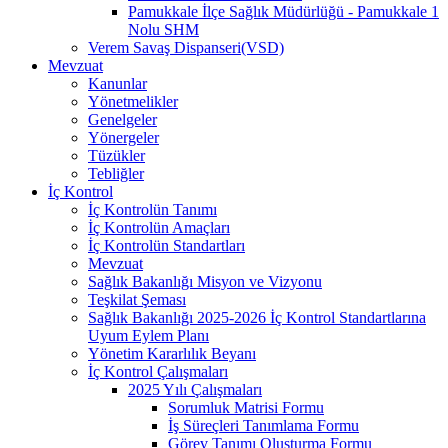
Pamukkale İlçe Sağlık Müdürlüğü - Pamukkale 1
Nolu SHM
Verem Savaş Dispanseri(VSD)
Mevzuat
Kanunlar
Yönetmelikler
Genelgeler
Yönergeler
Tüzükler
Tebliğler
İç Kontrol
İç Kontrolün Tanımı
İç Kontrolün Amaçları
İç Kontrolün Standartları
Mevzuat
Sağlık Bakanlığı Misyon ve Vizyonu
Teşkilat Şeması
Sağlık Bakanlığı 2025-2026 İç Kontrol Standartlarına
Uyum Eylem Planı
Yönetim Kararlılık Beyanı
İç Kontrol Çalışmaları
2025 Yılı Çalışmaları
Sorumluk Matrisi Formu
İş Süreçleri Tanımlama Formu
Görev Tanımı Oluşturma Formu