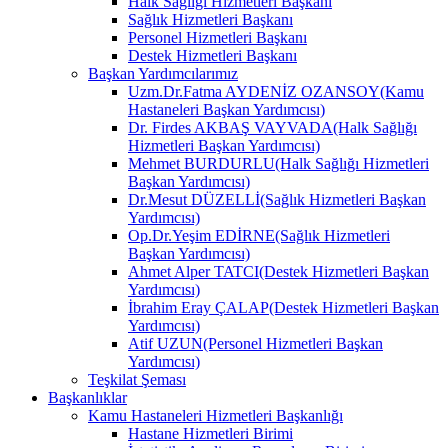
Halk Sağlığı Hizmetleri Başkanı
Sağlık Hizmetleri Başkanı
Personel Hizmetleri Başkanı
Destek Hizmetleri Başkanı
Başkan Yardımcılarımız
Uzm.Dr.Fatma AYDENİZ OZANSOY(Kamu
Hastaneleri Başkan Yardımcısı)
Dr. Firdes AKBAŞ VAYVADA(Halk Sağlığı
Hizmetleri Başkan Yardımcısı)
Mehmet BURDURLU(Halk Sağlığı Hizmetleri
Başkan Yardımcısı)
Dr.Mesut DÜZELLİ(Sağlık Hizmetleri Başkan
Yardımcısı)
Op.Dr.Yeşim EDİRNE(Sağlık Hizmetleri
Başkan Yardımcısı)
Ahmet Alper TATCI(Destek Hizmetleri Başkan
Yardımcısı)
İbrahim Eray ÇALAP(Destek Hizmetleri Başkan
Yardımcısı)
Atif UZUN(Personel Hizmetleri Başkan
Yardımcısı)
Teşkilat Şeması
Başkanlıklar
Kamu Hastaneleri Hizmetleri Başkanlığı
Hastane Hizmetleri Birimi