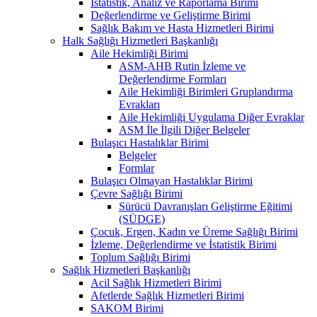
İstatistik, Analiz ve Raporlama Birimi
Değerlendirme ve Geliştirme Birimi
Sağlık Bakım ve Hasta Hizmetleri Birimi
Halk Sağlığı Hizmetleri Başkanlığı
Aile Hekimliği Birimi
ASM-AHB Rutin İzleme ve
Değerlendirme Formları
Aile Hekimliği Birimleri Gruplandırma
Evrakları
Aile Hekimliği Uygulama Diğer Evraklar
ASM İle İlgili Diğer Belgeler
Bulaşıcı Hastalıklar Birimi
Belgeler
Formlar
Bulaşıcı Olmayan Hastalıklar Birimi
Çevre Sağlığı Birimi
Sürücü Davranışları Geliştirme Eğitimi
(SÜDGE)
Çocuk, Ergen, Kadın ve Üreme Sağlığı Birimi
İzleme, Değerlendirme ve İstatistik Birimi
Toplum Sağlığı Birimi
Sağlık Hizmetleri Başkanlığı
Acil Sağlık Hizmetleri Birimi
Afetlerde Sağlık Hizmetleri Birimi
SAKOM Birimi