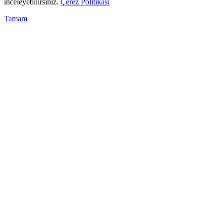
inceleyebilirsiniz.
Çerez Politikası
Tamam