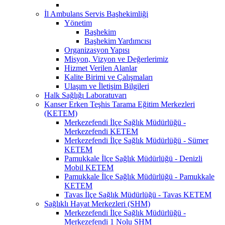
İl Ambulans Servis Başhekimliği
Yönetim
Başhekim
Başhekim Yardımcısı
Organizasyon Yapısı
Misyon, Vizyon ve Değerlerimiz
Hizmet Verilen Alanlar
Kalite Birimi ve Çalışmaları
Ulaşım ve İletişim Bilgileri
Halk Sağlığı Laboratuvarı
Kanser Erken Teşhis Tarama Eğitim Merkezleri
(KETEM)
Merkezefendi İlçe Sağlık Müdürlüğü -
Merkezefendi KETEM
Merkezefendi İlçe Sağlık Müdürlüğü - Sümer
KETEM
Pamukkale İlçe Sağlık Müdürlüğü - Denizli
Mobil KETEM
Pamukkale İlçe Sağlık Müdürlüğü - Pamukkale
KETEM
Tavas İlçe Sağlık Müdürlüğü - Tavas KETEM
Sağlıklı Hayat Merkezleri (SHM)
Merkezefendi İlçe Sağlık Müdürlüğü -
Merkezefendi 1 Nolu SHM