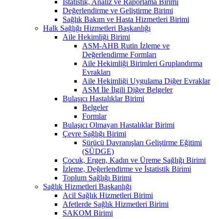
İstatistik, Analiz ve Raporlama Birimi
Değerlendirme ve Geliştirme Birimi
Sağlık Bakım ve Hasta Hizmetleri Birimi
Halk Sağlığı Hizmetleri Başkanlığı
Aile Hekimliği Birimi
ASM-AHB Rutin İzleme ve
Değerlendirme Formları
Aile Hekimliği Birimleri Gruplandırma
Evrakları
Aile Hekimliği Uygulama Diğer Evraklar
ASM İle İlgili Diğer Belgeler
Bulaşıcı Hastalıklar Birimi
Belgeler
Formlar
Bulaşıcı Olmayan Hastalıklar Birimi
Çevre Sağlığı Birimi
Sürücü Davranışları Geliştirme Eğitimi
(SÜDGE)
Çocuk, Ergen, Kadın ve Üreme Sağlığı Birimi
İzleme, Değerlendirme ve İstatistik Birimi
Toplum Sağlığı Birimi
Sağlık Hizmetleri Başkanlığı
Acil Sağlık Hizmetleri Birimi
Afetlerde Sağlık Hizmetleri Birimi
SAKOM Birimi