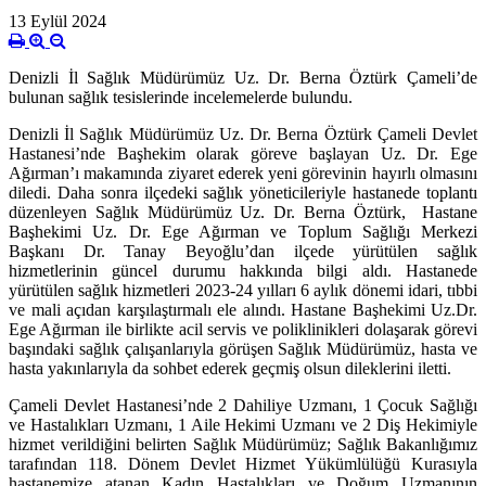
13 Eylül 2024
Denizli İl Sağlık Müdürümüz Uz. Dr. Berna Öztürk Çameli’de
bulunan sağlık tesislerinde incelemelerde bulundu.
Denizli İl Sağlık Müdürümüz Uz. Dr. Berna Öztürk Çameli Devlet
Hastanesi’nde Başhekim olarak göreve başlayan Uz. Dr. Ege
Ağırman’ı makamında ziyaret ederek yeni görevinin hayırlı olmasını
diledi. Daha sonra
ilçedeki sağlık yöneticileriyle hastanede toplantı
düzenleyen Sağlık Müdürümüz Uz. Dr. Berna Öztürk, Hastane
Başhekimi Uz. Dr. Ege Ağırman ve Toplum Sağlığı Merkezi
Başkanı Dr. Tanay Beyoğlu’dan ilçede yürütülen sağlık
hizmetlerinin güncel durumu hakkında bilgi aldı. Hastanede
yürütülen sağlık hizmetleri
2023-24 yılları 6 aylık dönemi idari, tıbbi
ve mali açıdan karşılaştırmalı ele alındı. Hastane Başhekimi Uz.Dr.
Ege Ağırman ile birlikte acil servis ve poliklinikleri dolaşarak görevi
başındaki sağlık çalışanlarıyla görüşen Sağlık Müdürümüz, hasta ve
hasta yakınlarıyla da sohbet ederek geçmiş olsun dileklerini iletti.
Çameli Devlet Hastanesi’nde 2 Dahiliye Uzmanı, 1 Çocuk Sağlığı
ve Hastalıkları Uzmanı, 1 Aile Hekimi Uzmanı ve 2 Diş Hekimiyle
hizmet verildiğini belirten Sağlık Müdürümüz; Sağlık Bakanlığımız
tarafından 118. Dönem Devlet Hizmet Yükümlülüğü Kurasıyla
hastanemize atanan Kadın Hastalıkları ve Doğum Uzmanının