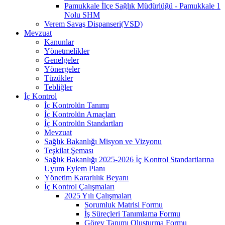
Pamukkale İlçe Sağlık Müdürlüğü - Pamukkale 1
Nolu SHM
Verem Savaş Dispanseri(VSD)
Mevzuat
Kanunlar
Yönetmelikler
Genelgeler
Yönergeler
Tüzükler
Tebliğler
İç Kontrol
İç Kontrolün Tanımı
İç Kontrolün Amaçları
İç Kontrolün Standartları
Mevzuat
Sağlık Bakanlığı Misyon ve Vizyonu
Teşkilat Şeması
Sağlık Bakanlığı 2025-2026 İç Kontrol Standartlarına
Uyum Eylem Planı
Yönetim Kararlılık Beyanı
İç Kontrol Çalışmaları
2025 Yılı Çalışmaları
Sorumluk Matrisi Formu
İş Süreçleri Tanımlama Formu
Görev Tanımı Oluşturma Formu