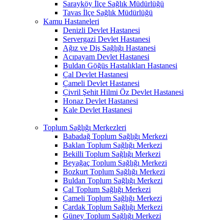
Sarayköy İlçe Sağlık Müdürlüğü
Tavas İlçe Sağlık Müdürlüğü
Kamu Hastaneleri
Denizli Devlet Hastanesi
Servergazi Devlet Hastanesi
Ağız ve Diş Sağlığı Hastanesi
Acıpayam Devlet Hastanesi
Buldan Göğüs Hastalıkları Hastanesi
Çal Devlet Hastanesi
Çameli Devlet Hastanesi
Çivril Şehit Hilmi Öz Devlet Hastanesi
Honaz Devlet Hastanesi
Kale Devlet Hastanesi
Toplum Sağlığı Merkezleri
Babadağ Toplum Sağlığı Merkezi
Baklan Toplum Sağlığı Merkezi
Bekilli Toplum Sağlığı Merkezi
Beyağaç Toplum Sağlığı Merkezi
Bozkurt Toplum Sağlığı Merkezi
Buldan Toplum Sağlığı Merkezi
Çal Toplum Sağlığı Merkezi
Çameli Toplum Sağlığı Merkezi
Çardak Toplum Sağlığı Merkezi
Güney Toplum Sağlığı Merkezi