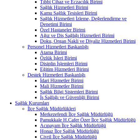
Tıbbi Cihaz ve Eczacılık Birimi
Sağlık Hizmetleri Birimi
Kamu Sağlık Tesisleri Birimi
Sağlık Hizmetleri İzleme, Değerlendirme ve
Denetimi Birimi
Özel Hastaneler Birimi
Ağız ve Diş Sağlığı Hizmetleri Birimi
Doku, Organ Nakli ve Diyaliz Hizmetleri Birimi
Personel Hizmetleri Başkanlığı
Atama Birimi
Özlük İşleri Birimi
Disiplin İşlemleri Birimi
Eğitim Hizmetleri Birimi
Destek Hizmetleri Başkanlığı
İdari Hizmetler Birimi
Mali Hizmetler Birimi
Sağlık Bilgi Sistemleri Birimi
İş Sağlığı ve Güvenliği Birimi
Sağlık Kurumları
İlçe Sağlık Müdürlükleri
Merkezefendi İlçe Sağlık Müdürlüğü
Pamukkale H.Cafer Özer İlçe Sağlık Müdürlüğü
Acıpayam İlçe Sağlık Müdürlüğü
Honaz İlçe Sağlık Müdürlüğü
Çivril İlçe Sağlık Müdürlüğü