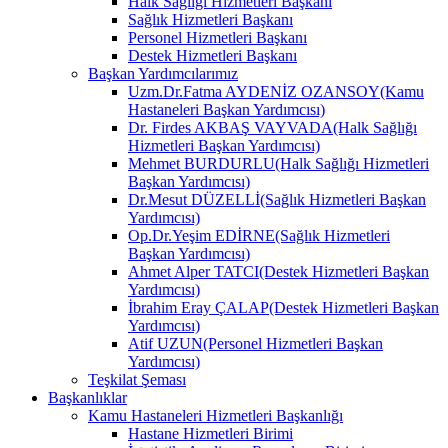
Halk Sağlığı Hizmetleri Başkanı
Sağlık Hizmetleri Başkanı
Personel Hizmetleri Başkanı
Destek Hizmetleri Başkanı
Başkan Yardımcılarımız
Uzm.Dr.Fatma AYDENİZ OZANSOY(Kamu
Hastaneleri Başkan Yardımcısı)
Dr. Firdes AKBAŞ VAYVADA(Halk Sağlığı
Hizmetleri Başkan Yardımcısı)
Mehmet BURDURLU(Halk Sağlığı Hizmetleri
Başkan Yardımcısı)
Dr.Mesut DÜZELLİ(Sağlık Hizmetleri Başkan
Yardımcısı)
Op.Dr.Yeşim EDİRNE(Sağlık Hizmetleri
Başkan Yardımcısı)
Ahmet Alper TATCI(Destek Hizmetleri Başkan
Yardımcısı)
İbrahim Eray ÇALAP(Destek Hizmetleri Başkan
Yardımcısı)
Atif UZUN(Personel Hizmetleri Başkan
Yardımcısı)
Teşkilat Şeması
Başkanlıklar
Kamu Hastaneleri Hizmetleri Başkanlığı
Hastane Hizmetleri Birimi