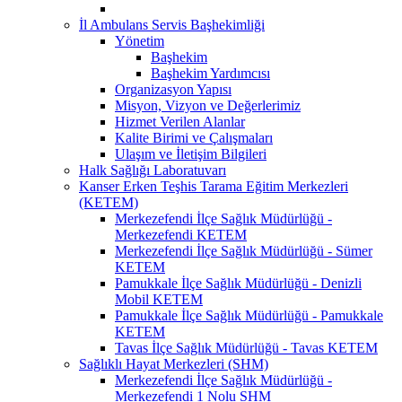
İl Ambulans Servis Başhekimliği
Yönetim
Başhekim
Başhekim Yardımcısı
Organizasyon Yapısı
Misyon, Vizyon ve Değerlerimiz
Hizmet Verilen Alanlar
Kalite Birimi ve Çalışmaları
Ulaşım ve İletişim Bilgileri
Halk Sağlığı Laboratuvarı
Kanser Erken Teşhis Tarama Eğitim Merkezleri
(KETEM)
Merkezefendi İlçe Sağlık Müdürlüğü -
Merkezefendi KETEM
Merkezefendi İlçe Sağlık Müdürlüğü - Sümer
KETEM
Pamukkale İlçe Sağlık Müdürlüğü - Denizli
Mobil KETEM
Pamukkale İlçe Sağlık Müdürlüğü - Pamukkale
KETEM
Tavas İlçe Sağlık Müdürlüğü - Tavas KETEM
Sağlıklı Hayat Merkezleri (SHM)
Merkezefendi İlçe Sağlık Müdürlüğü -
Merkezefendi 1 Nolu SHM