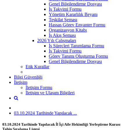
Genel Bilgilendirme Dosyası
İş Takvimi Formu
Yönetim Kararlılık Beyanı
Teşkilat Şeması
Hassas Görev Envanter Formu
Organizasyon Kitabı
İş Akış Şeması
2026 Yılı Çalışmaları
İş Süreçleri Tanımlama Formu
İş Takvimi Formu
Görev Tanımı Oluşturma Formu
Genel Bilgilendirme Dosyası
Etik Kurallar
Bilgi Güvenliği
İletişim
İletişim Formu
İletişim ve Ulaşım Bilgileri
03.10.2024 Tarihinde Yapılacak ...
03.10.2024 Tarihinde Yapılacak İl İçi Aile Hekimliği Yerleştirme Kurası
Tabip Sıralama Listesi