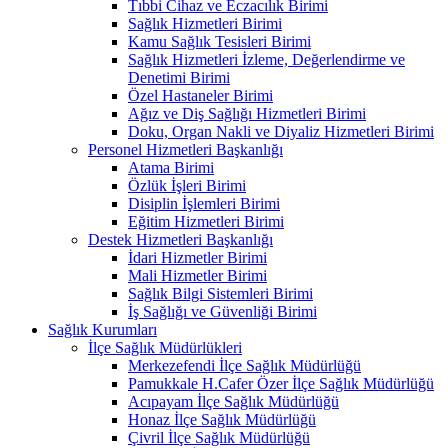
Tıbbi Cihaz ve Eczacılık Birimi
Sağlık Hizmetleri Birimi
Kamu Sağlık Tesisleri Birimi
Sağlık Hizmetleri İzleme, Değerlendirme ve
Denetimi Birimi
Özel Hastaneler Birimi
Ağız ve Diş Sağlığı Hizmetleri Birimi
Doku, Organ Nakli ve Diyaliz Hizmetleri Birimi
Personel Hizmetleri Başkanlığı
Atama Birimi
Özlük İşleri Birimi
Disiplin İşlemleri Birimi
Eğitim Hizmetleri Birimi
Destek Hizmetleri Başkanlığı
İdari Hizmetler Birimi
Mali Hizmetler Birimi
Sağlık Bilgi Sistemleri Birimi
İş Sağlığı ve Güvenliği Birimi
Sağlık Kurumları
İlçe Sağlık Müdürlükleri
Merkezefendi İlçe Sağlık Müdürlüğü
Pamukkale H.Cafer Özer İlçe Sağlık Müdürlüğü
Acıpayam İlçe Sağlık Müdürlüğü
Honaz İlçe Sağlık Müdürlüğü
Çivril İlçe Sağlık Müdürlüğü