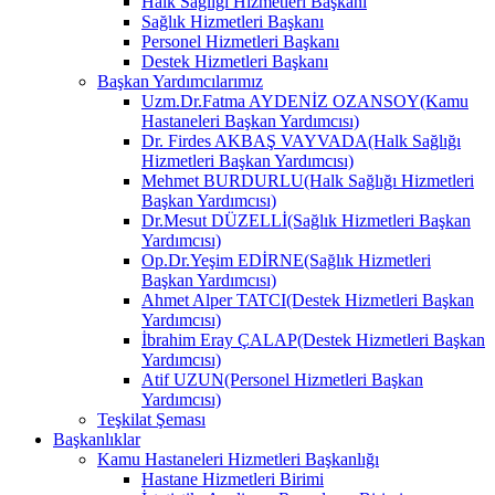
Halk Sağlığı Hizmetleri Başkanı
Sağlık Hizmetleri Başkanı
Personel Hizmetleri Başkanı
Destek Hizmetleri Başkanı
Başkan Yardımcılarımız
Uzm.Dr.Fatma AYDENİZ OZANSOY(Kamu
Hastaneleri Başkan Yardımcısı)
Dr. Firdes AKBAŞ VAYVADA(Halk Sağlığı
Hizmetleri Başkan Yardımcısı)
Mehmet BURDURLU(Halk Sağlığı Hizmetleri
Başkan Yardımcısı)
Dr.Mesut DÜZELLİ(Sağlık Hizmetleri Başkan
Yardımcısı)
Op.Dr.Yeşim EDİRNE(Sağlık Hizmetleri
Başkan Yardımcısı)
Ahmet Alper TATCI(Destek Hizmetleri Başkan
Yardımcısı)
İbrahim Eray ÇALAP(Destek Hizmetleri Başkan
Yardımcısı)
Atif UZUN(Personel Hizmetleri Başkan
Yardımcısı)
Teşkilat Şeması
Başkanlıklar
Kamu Hastaneleri Hizmetleri Başkanlığı
Hastane Hizmetleri Birimi