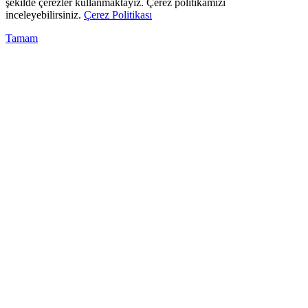
şekilde çerezler kullanmaktayız. Çerez politikamızı
inceleyebilirsiniz.
Çerez Politikası
Tamam