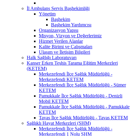
İl Ambulans Servis Başhekimliği
Yönetim
Başhekim
Başhekim Yardımcısı
Organizasyon Yapısı
Misyon, Vizyon ve Değerlerimiz
Hizmet Verilen Alanlar
Kalite Birimi ve Çalışmaları
Ulaşım ve İletişim Bilgileri
Halk Sağlığı Laboratuvarı
Kanser Erken Teşhis Tarama Eğitim Merkezleri
(KETEM)
Merkezefendi İlçe Sağlık Müdürlüğü -
Merkezefendi KETEM
Merkezefendi İlçe Sağlık Müdürlüğü - Sümer
KETEM
Pamukkale İlçe Sağlık Müdürlüğü - Denizli
Mobil KETEM
Pamukkale İlçe Sağlık Müdürlüğü - Pamukkale
KETEM
Tavas İlçe Sağlık Müdürlüğü - Tavas KETEM
Sağlıklı Hayat Merkezleri (SHM)
Merkezefendi İlçe Sağlık Müdürlüğü -
Merkezefendi 1 Nolu SHM