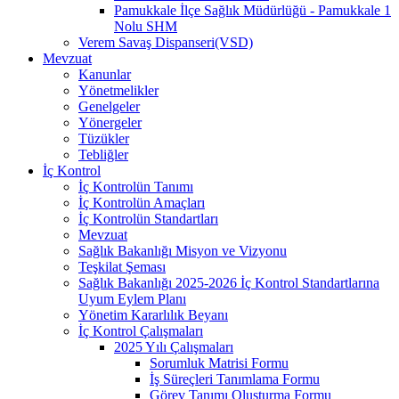
Pamukkale İlçe Sağlık Müdürlüğü - Pamukkale 1
Nolu SHM
Verem Savaş Dispanseri(VSD)
Mevzuat
Kanunlar
Yönetmelikler
Genelgeler
Yönergeler
Tüzükler
Tebliğler
İç Kontrol
İç Kontrolün Tanımı
İç Kontrolün Amaçları
İç Kontrolün Standartları
Mevzuat
Sağlık Bakanlığı Misyon ve Vizyonu
Teşkilat Şeması
Sağlık Bakanlığı 2025-2026 İç Kontrol Standartlarına
Uyum Eylem Planı
Yönetim Kararlılık Beyanı
İç Kontrol Çalışmaları
2025 Yılı Çalışmaları
Sorumluk Matrisi Formu
İş Süreçleri Tanımlama Formu
Görev Tanımı Oluşturma Formu