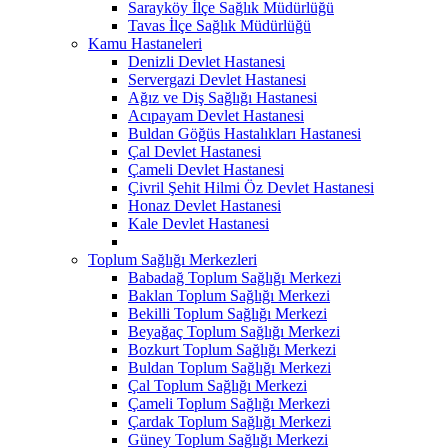
Sarayköy İlçe Sağlık Müdürlüğü
Tavas İlçe Sağlık Müdürlüğü
Kamu Hastaneleri
Denizli Devlet Hastanesi
Servergazi Devlet Hastanesi
Ağız ve Diş Sağlığı Hastanesi
Acıpayam Devlet Hastanesi
Buldan Göğüs Hastalıkları Hastanesi
Çal Devlet Hastanesi
Çameli Devlet Hastanesi
Çivril Şehit Hilmi Öz Devlet Hastanesi
Honaz Devlet Hastanesi
Kale Devlet Hastanesi
Toplum Sağlığı Merkezleri
Babadağ Toplum Sağlığı Merkezi
Baklan Toplum Sağlığı Merkezi
Bekilli Toplum Sağlığı Merkezi
Beyağaç Toplum Sağlığı Merkezi
Bozkurt Toplum Sağlığı Merkezi
Buldan Toplum Sağlığı Merkezi
Çal Toplum Sağlığı Merkezi
Çameli Toplum Sağlığı Merkezi
Çardak Toplum Sağlığı Merkezi
Güney Toplum Sağlığı Merkezi