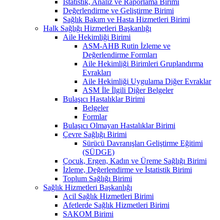
İstatistik, Analiz ve Raporlama Birimi
Değerlendirme ve Geliştirme Birimi
Sağlık Bakım ve Hasta Hizmetleri Birimi
Halk Sağlığı Hizmetleri Başkanlığı
Aile Hekimliği Birimi
ASM-AHB Rutin İzleme ve
Değerlendirme Formları
Aile Hekimliği Birimleri Gruplandırma
Evrakları
Aile Hekimliği Uygulama Diğer Evraklar
ASM İle İlgili Diğer Belgeler
Bulaşıcı Hastalıklar Birimi
Belgeler
Formlar
Bulaşıcı Olmayan Hastalıklar Birimi
Çevre Sağlığı Birimi
Sürücü Davranışları Geliştirme Eğitimi
(SÜDGE)
Çocuk, Ergen, Kadın ve Üreme Sağlığı Birimi
İzleme, Değerlendirme ve İstatistik Birimi
Toplum Sağlığı Birimi
Sağlık Hizmetleri Başkanlığı
Acil Sağlık Hizmetleri Birimi
Afetlerde Sağlık Hizmetleri Birimi
SAKOM Birimi