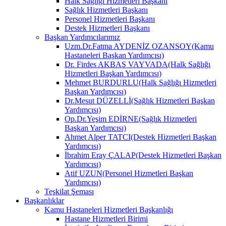
Halk Sağlığı Hizmetleri Başkanı
Sağlık Hizmetleri Başkanı
Personel Hizmetleri Başkanı
Destek Hizmetleri Başkanı
Başkan Yardımcılarımız
Uzm.Dr.Fatma AYDENİZ OZANSOY(Kamu
Hastaneleri Başkan Yardımcısı)
Dr. Firdes AKBAŞ VAYVADA(Halk Sağlığı
Hizmetleri Başkan Yardımcısı)
Mehmet BURDURLU(Halk Sağlığı Hizmetleri
Başkan Yardımcısı)
Dr.Mesut DÜZELLİ(Sağlık Hizmetleri Başkan
Yardımcısı)
Op.Dr.Yeşim EDİRNE(Sağlık Hizmetleri
Başkan Yardımcısı)
Ahmet Alper TATCI(Destek Hizmetleri Başkan
Yardımcısı)
İbrahim Eray ÇALAP(Destek Hizmetleri Başkan
Yardımcısı)
Atif UZUN(Personel Hizmetleri Başkan
Yardımcısı)
Teşkilat Şeması
Başkanlıklar
Kamu Hastaneleri Hizmetleri Başkanlığı
Hastane Hizmetleri Birimi