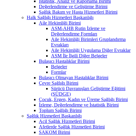
İstatistik, Analiz ve Raporlama Birimi
Değerlendirme ve Geliştirme Birimi
Sağlık Bakım ve Hasta Hizmetleri Birimi
Halk Sağlığı Hizmetleri Başkanlığı
Aile Hekimliği Birimi
ASM-AHB Rutin İzleme ve
Değerlendirme Formları
Aile Hekimliği Birimleri Gruplandırma
Evrakları
Aile Hekimliği Uygulama Diğer Evraklar
ASM İle İlgili Diğer Belgeler
Bulaşıcı Hastalıklar Birimi
Belgeler
Formlar
Bulaşıcı Olmayan Hastalıklar Birimi
Çevre Sağlığı Birimi
Sürücü Davranışları Geliştirme Eğitimi
(SÜDGE)
Çocuk, Ergen, Kadın ve Üreme Sağlığı Birimi
İzleme, Değerlendirme ve İstatistik Birimi
Toplum Sağlığı Birimi
Sağlık Hizmetleri Başkanlığı
Acil Sağlık Hizmetleri Birimi
Afetlerde Sağlık Hizmetleri Birimi
SAKOM Birimi