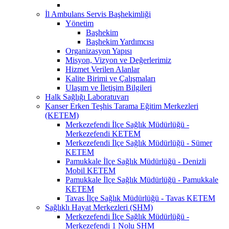
İl Ambulans Servis Başhekimliği
Yönetim
Başhekim
Başhekim Yardımcısı
Organizasyon Yapısı
Misyon, Vizyon ve Değerlerimiz
Hizmet Verilen Alanlar
Kalite Birimi ve Çalışmaları
Ulaşım ve İletişim Bilgileri
Halk Sağlığı Laboratuvarı
Kanser Erken Teşhis Tarama Eğitim Merkezleri
(KETEM)
Merkezefendi İlçe Sağlık Müdürlüğü -
Merkezefendi KETEM
Merkezefendi İlçe Sağlık Müdürlüğü - Sümer
KETEM
Pamukkale İlçe Sağlık Müdürlüğü - Denizli
Mobil KETEM
Pamukkale İlçe Sağlık Müdürlüğü - Pamukkale
KETEM
Tavas İlçe Sağlık Müdürlüğü - Tavas KETEM
Sağlıklı Hayat Merkezleri (SHM)
Merkezefendi İlçe Sağlık Müdürlüğü -
Merkezefendi 1 Nolu SHM