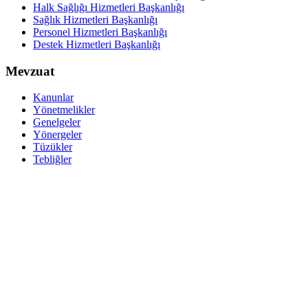
Halk Sağlığı Hizmetleri Başkanlığı
Sağlık Hizmetleri Başkanlığı
Personel Hizmetleri Başkanlığı
Destek Hizmetleri Başkanlığı
Mevzuat
Kanunlar
Yönetmelikler
Genelgeler
Yönergeler
Tüzükler
Tebliğler