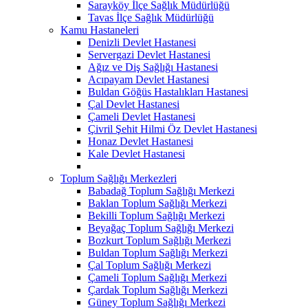
Sarayköy İlçe Sağlık Müdürlüğü
Tavas İlçe Sağlık Müdürlüğü
Kamu Hastaneleri
Denizli Devlet Hastanesi
Servergazi Devlet Hastanesi
Ağız ve Diş Sağlığı Hastanesi
Acıpayam Devlet Hastanesi
Buldan Göğüs Hastalıkları Hastanesi
Çal Devlet Hastanesi
Çameli Devlet Hastanesi
Çivril Şehit Hilmi Öz Devlet Hastanesi
Honaz Devlet Hastanesi
Kale Devlet Hastanesi
Toplum Sağlığı Merkezleri
Babadağ Toplum Sağlığı Merkezi
Baklan Toplum Sağlığı Merkezi
Bekilli Toplum Sağlığı Merkezi
Beyağaç Toplum Sağlığı Merkezi
Bozkurt Toplum Sağlığı Merkezi
Buldan Toplum Sağlığı Merkezi
Çal Toplum Sağlığı Merkezi
Çameli Toplum Sağlığı Merkezi
Çardak Toplum Sağlığı Merkezi
Güney Toplum Sağlığı Merkezi