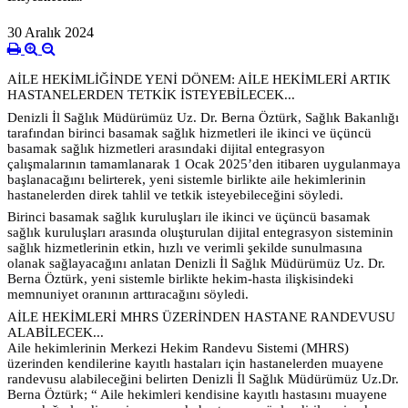
30 Aralık 2024
AİLE HEKİMLİĞİNDE YENİ DÖNEM: AİLE HEKİMLERİ ARTIK
HASTANELERDEN TETKİK İSTEYEBİLECEK...
Denizli İl Sağlık Müdürümüz Uz. Dr. Berna Öztürk, Sağlık Bakanlığı
tarafından birinci basamak sağlık hizmetleri ile ikinci ve üçüncü
basamak sağlık hizmetleri arasındaki dijital entegrasyon
çalışmalarının tamamlanarak 1 Ocak 2025’den itibaren uygulanmaya
başlanacağını belirterek, yeni sistemle birlikte aile hekimlerinin
hastanelerden direk tahlil ve tetkik isteyebileceğini söyledi.
Birinci basamak sağlık kuruluşları ile ikinci ve üçüncü basamak
sağlık kuruluşları arasında oluşturulan dijital entegrasyon sisteminin
sağlık hizmetlerinin etkin, hızlı ve verimli şekilde sunulmasına
olanak sağlayacağını anlatan Denizli İl Sağlık Müdürümüz Uz. Dr.
Berna Öztürk, yeni sistemle birlikte hekim-hasta ilişkisindeki
memnuniyet oranının arttıracağını söyledi.
AİLE HEKİMLERİ MHRS ÜZERİNDEN HASTANE RANDEVUSU
ALABİLECEK...
Aile hekimlerinin Merkezi Hekim Randevu Sistemi (MHRS)
üzerinden kendilerine kayıtlı hastaları için hastanelerden muayene
randevusu alabileceğini belirten Denizli İl Sağlık Müdürümüz Uz.Dr.
Berna Öztürk; “ Aile hekimleri kendisine kayıtlı hastasını muayene