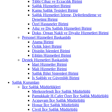
Tıbbi Cihaz ve Eczacılık Birimi
Sağlık Hizmetleri Birimi
Kamu Sağlık Tesisleri Birimi
Sağlık Hizmetleri İzleme, Değerlendirme ve
Denetimi Birimi
Özel Hastaneler Birimi
Ağız ve Diş Sağlığı Hizmetleri Birimi
Doku, Organ Nakli ve Diyaliz Hizmetleri Birimi
Personel Hizmetleri Başkanlığı
Atama Birimi
Özlük İşleri Birimi
Disiplin İşlemleri Birimi
Eğitim Hizmetleri Birimi
Destek Hizmetleri Başkanlığı
İdari Hizmetler Birimi
Mali Hizmetler Birimi
Sağlık Bilgi Sistemleri Birimi
İş Sağlığı ve Güvenliği Birimi
Sağlık Kurumları
İlçe Sağlık Müdürlükleri
Merkezefendi İlçe Sağlık Müdürlüğü
Pamukkale H.Cafer Özer İlçe Sağlık Müdürlüğü
Acıpayam İlçe Sağlık Müdürlüğü
Honaz İlçe Sağlık Müdürlüğü
Çivril İlçe Sağlık Müdürlüğü