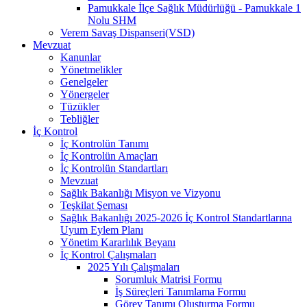
Pamukkale İlçe Sağlık Müdürlüğü - Pamukkale 1
Nolu SHM
Verem Savaş Dispanseri(VSD)
Mevzuat
Kanunlar
Yönetmelikler
Genelgeler
Yönergeler
Tüzükler
Tebliğler
İç Kontrol
İç Kontrolün Tanımı
İç Kontrolün Amaçları
İç Kontrolün Standartları
Mevzuat
Sağlık Bakanlığı Misyon ve Vizyonu
Teşkilat Şeması
Sağlık Bakanlığı 2025-2026 İç Kontrol Standartlarına
Uyum Eylem Planı
Yönetim Kararlılık Beyanı
İç Kontrol Çalışmaları
2025 Yılı Çalışmaları
Sorumluk Matrisi Formu
İş Süreçleri Tanımlama Formu
Görev Tanımı Oluşturma Formu