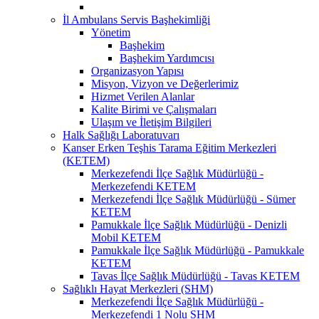
İl Ambulans Servis Başhekimliği
Yönetim
Başhekim
Başhekim Yardımcısı
Organizasyon Yapısı
Misyon, Vizyon ve Değerlerimiz
Hizmet Verilen Alanlar
Kalite Birimi ve Çalışmaları
Ulaşım ve İletişim Bilgileri
Halk Sağlığı Laboratuvarı
Kanser Erken Teşhis Tarama Eğitim Merkezleri
(KETEM)
Merkezefendi İlçe Sağlık Müdürlüğü -
Merkezefendi KETEM
Merkezefendi İlçe Sağlık Müdürlüğü - Sümer
KETEM
Pamukkale İlçe Sağlık Müdürlüğü - Denizli
Mobil KETEM
Pamukkale İlçe Sağlık Müdürlüğü - Pamukkale
KETEM
Tavas İlçe Sağlık Müdürlüğü - Tavas KETEM
Sağlıklı Hayat Merkezleri (SHM)
Merkezefendi İlçe Sağlık Müdürlüğü -
Merkezefendi 1 Nolu SHM