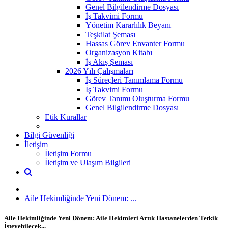
Genel Bilgilendirme Dosyası
İş Takvimi Formu
Yönetim Kararlılık Beyanı
Teşkilat Şeması
Hassas Görev Envanter Formu
Organizasyon Kitabı
İş Akış Şeması
2026 Yılı Çalışmaları
İş Süreçleri Tanımlama Formu
İş Takvimi Formu
Görev Tanımı Oluşturma Formu
Genel Bilgilendirme Dosyası
Etik Kurallar
Bilgi Güvenliği
İletişim
İletişim Formu
İletişim ve Ulaşım Bilgileri
Aile Hekimliğinde Yeni Dönem: ...
Aile Hekimliğinde Yeni Dönem: Aile Hekimleri Artık Hastanelerden Tetkik
İsteyebilecek...