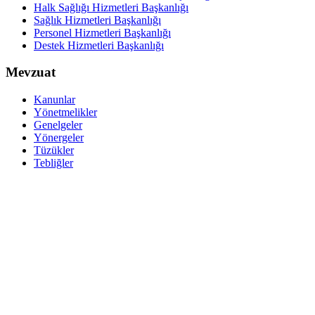
Halk Sağlığı Hizmetleri Başkanlığı
Sağlık Hizmetleri Başkanlığı
Personel Hizmetleri Başkanlığı
Destek Hizmetleri Başkanlığı
Mevzuat
Kanunlar
Yönetmelikler
Genelgeler
Yönergeler
Tüzükler
Tebliğler