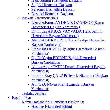
Halk Sağlığı Hizmetleri Başkanı
Sağlık Hizmetleri Başkanı
Personel Hizmetleri Başkanı
Destek Hizmetleri Başkanı
Başkan Yardımcılarımız
Uzm.Dr.Fatma AYDENİZ OZANSOY(Kamu
Hastaneleri Başkan Yardımcısı)
Dr. Firdes AKBAŞ VAYVADA(Halk Sağlığı
Hizmetleri Başkan Yardımcısı)
Mehmet BURDURLU(Halk Sağlığı Hizmetleri
Başkan Yardımcısı)
Dr.Mesut DÜZELLİ(Sağlık Hizmetleri Başkan
Yardımcısı)
Op.Dr.Yeşim EDİRNE(Sağlık Hizmetleri
Başkan Yardımcısı)
Ahmet Alper TATCI(Destek Hizmetleri Başkan
Yardımcısı)
İbrahim Eray ÇALAP(Destek Hizmetleri Başkan
Yardımcısı)
Atif UZUN(Personel Hizmetleri Başkan
Yardımcısı)
Teşkilat Şeması
Başkanlıklar
Kamu Hastaneleri Hizmetleri Başkanlığı
Hastane Hizmetleri Birimi