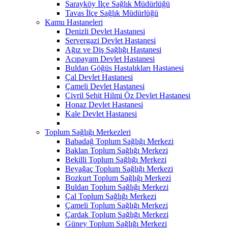
Sarayköy İlçe Sağlık Müdürlüğü
Tavas İlçe Sağlık Müdürlüğü
Kamu Hastaneleri
Denizli Devlet Hastanesi
Servergazi Devlet Hastanesi
Ağız ve Diş Sağlığı Hastanesi
Acıpayam Devlet Hastanesi
Buldan Göğüs Hastalıkları Hastanesi
Çal Devlet Hastanesi
Çameli Devlet Hastanesi
Çivril Şehit Hilmi Öz Devlet Hastanesi
Honaz Devlet Hastanesi
Kale Devlet Hastanesi
Toplum Sağlığı Merkezleri
Babadağ Toplum Sağlığı Merkezi
Baklan Toplum Sağlığı Merkezi
Bekilli Toplum Sağlığı Merkezi
Beyağaç Toplum Sağlığı Merkezi
Bozkurt Toplum Sağlığı Merkezi
Buldan Toplum Sağlığı Merkezi
Çal Toplum Sağlığı Merkezi
Çameli Toplum Sağlığı Merkezi
Çardak Toplum Sağlığı Merkezi
Güney Toplum Sağlığı Merkezi