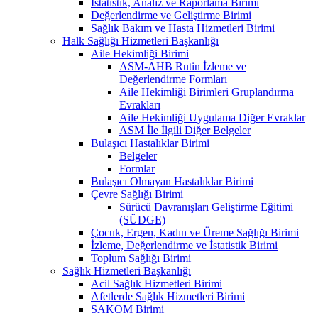
İstatistik, Analiz ve Raporlama Birimi
Değerlendirme ve Geliştirme Birimi
Sağlık Bakım ve Hasta Hizmetleri Birimi
Halk Sağlığı Hizmetleri Başkanlığı
Aile Hekimliği Birimi
ASM-AHB Rutin İzleme ve
Değerlendirme Formları
Aile Hekimliği Birimleri Gruplandırma
Evrakları
Aile Hekimliği Uygulama Diğer Evraklar
ASM İle İlgili Diğer Belgeler
Bulaşıcı Hastalıklar Birimi
Belgeler
Formlar
Bulaşıcı Olmayan Hastalıklar Birimi
Çevre Sağlığı Birimi
Sürücü Davranışları Geliştirme Eğitimi
(SÜDGE)
Çocuk, Ergen, Kadın ve Üreme Sağlığı Birimi
İzleme, Değerlendirme ve İstatistik Birimi
Toplum Sağlığı Birimi
Sağlık Hizmetleri Başkanlığı
Acil Sağlık Hizmetleri Birimi
Afetlerde Sağlık Hizmetleri Birimi
SAKOM Birimi