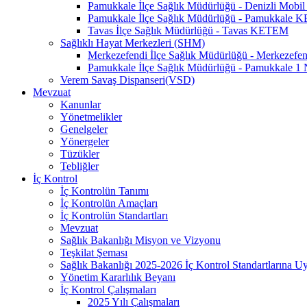
Pamukkale İlçe Sağlık Müdürlüğü - Denizli Mo
Pamukkale İlçe Sağlık Müdürlüğü - Pamukkale
Tavas İlçe Sağlık Müdürlüğü - Tavas KETEM
Sağlıklı Hayat Merkezleri (SHM)
Merkezefendi İlçe Sağlık Müdürlüğü - Merkezef
Pamukkale İlçe Sağlık Müdürlüğü - Pamukkale 
Verem Savaş Dispanseri(VSD)
Mevzuat
Kanunlar
Yönetmelikler
Genelgeler
Yönergeler
Tüzükler
Tebliğler
İç Kontrol
İç Kontrolün Tanımı
İç Kontrolün Amaçları
İç Kontrolün Standartları
Mevzuat
Sağlık Bakanlığı Misyon ve Vizyonu
Teşkilat Şeması
Sağlık Bakanlığı 2025-2026 İç Kontrol Standartlarına 
Yönetim Kararlılık Beyanı
İç Kontrol Çalışmaları
2025 Yılı Çalışmaları