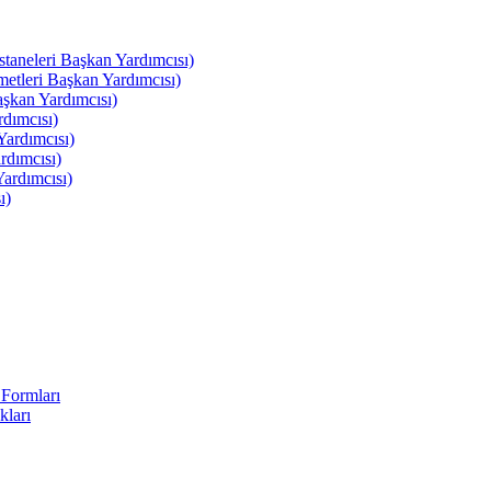
leri Başkan Yardımcısı)
leri Başkan Yardımcısı)
kan Yardımcısı)
dımcısı)
ardımcısı)
rdımcısı)
ardımcısı)
ı)
Formları
kları