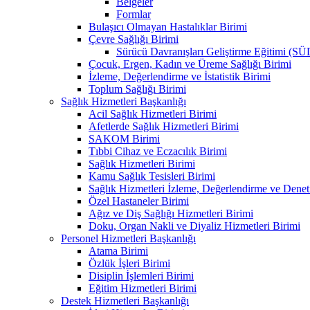
Belgeler
Formlar
Bulaşıcı Olmayan Hastalıklar Birimi
Çevre Sağlığı Birimi
Sürücü Davranışları Geliştirme Eğitimi (S
Çocuk, Ergen, Kadın ve Üreme Sağlığı Birimi
İzleme, Değerlendirme ve İstatistik Birimi
Toplum Sağlığı Birimi
Sağlık Hizmetleri Başkanlığı
Acil Sağlık Hizmetleri Birimi
Afetlerde Sağlık Hizmetleri Birimi
SAKOM Birimi
Tıbbi Cihaz ve Eczacılık Birimi
Sağlık Hizmetleri Birimi
Kamu Sağlık Tesisleri Birimi
Sağlık Hizmetleri İzleme, Değerlendirme ve Denet
Özel Hastaneler Birimi
Ağız ve Diş Sağlığı Hizmetleri Birimi
Doku, Organ Nakli ve Diyaliz Hizmetleri Birimi
Personel Hizmetleri Başkanlığı
Atama Birimi
Özlük İşleri Birimi
Disiplin İşlemleri Birimi
Eğitim Hizmetleri Birimi
Destek Hizmetleri Başkanlığı