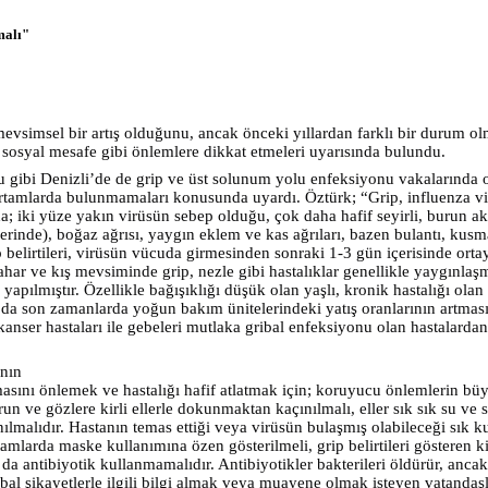
malı"
vsimsel bir artış olduğunu, ancak önceki yıllardan farklı bir durum ol
e sosyal mesafe gibi önlemlere dikkat etmeleri uyarısında bulundu.
 gibi Denizli’de de grip ve üst solunum yolu enfeksiyonu vakalarında o
 ortamlarda bulunmamaları konusunda uyardı. Öztürk; “Grip, influenza vi
ında; iki yüze yakın virüsün sebep olduğu, çok daha hafif seyirli, burun ak
inde), boğaz ağrısı, yaygın eklem ve kas ağrıları, bazen bulantı, kusma, 
ip belirtileri, virüsün vücuda girmesinden sonraki 1-3 gün içerisinde ort
har ve kış mevsiminde grip, nezle gibi hastalıklar genellikle yaygınlaşm
ılmıştır. Özellikle bağışıklığı düşük olan yaşlı, kronik hastalığı olan 
da son zamanlarda yoğun bakım ünitelerindeki yatış oranlarının artmasına
ve kanser hastaları ile gebeleri mutlaka gribal enfeksiyonu olan hastalar
nın
ını önlemek ve hastalığı hafif atlatmak için; koruyucu önlemlerin büyü
urun ve gözlere kirli ellerle dokunmaktan kaçınılmalı, eller sık sık su v
ılmalıdır. Hastanın temas ettiği veya virüsün bulaşmış olabileceği sık ku
rtamlarda maske kullanımına özen gösterilmeli, grip belirtileri gösteren k
da antibiyotik kullanmamalıdır. Antibiyotikler bakterileri öldürür, anca
ribal şikayetlerle ilgili bilgi almak veya muayene olmak isteyen vatanda