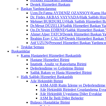
Personel Hizmetleri Başkanı
Destek Hizmetleri Başkanı
Başkan Yardımcılarımız
Uzm.Dr.Fatma AYDENİZ OZANSOY(Kamu Hastane
Dr. Firdes AKBAŞ VAYVADA(Halk Sağlığı Hizmet
Mehmet BURDURLU(Halk Sağlığı Hizmetleri Baş
Dr.Mesut DÜZELLİ(Sağlık Hizmetleri Başkan Yar
Op.Dr.Yeşim EDİRNE(Sağlık Hizmetleri Başkan Y
Ahmet Alper TATCI(Destek Hizmetleri Başkan Ya
İbrahim Eray ÇALAP(Destek Hizmetleri Başkan Y
Atif UZUN(Personel Hizmetleri Başkan Yardımcıs
Teşkilat Şeması
Başkanlıklar
Kamu Hastaneleri Hizmetleri Başkanlığı
Hastane Hizmetleri Birimi
İstatistik, Analiz ve Raporlama Birimi
Değerlendirme ve Geliştirme Birimi
Sağlık Bakım ve Hasta Hizmetleri Birimi
Halk Sağlığı Hizmetleri Başkanlığı
Aile Hekimliği Birimi
ASM-AHB Rutin İzleme ve Değerlendirme 
Aile Hekimliği Birimleri Gruplandırma Evra
Aile Hekimliği Uygulama Diğer Evraklar
ASM İle İlgili Diğer Belgeler
Bulaşıcı Hastalıklar Birimi