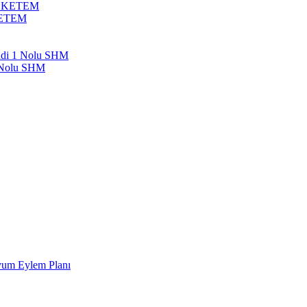
bil KETEM
 KETEM
endi 1 Nolu SHM
1 Nolu SHM
Uyum Eylem Planı