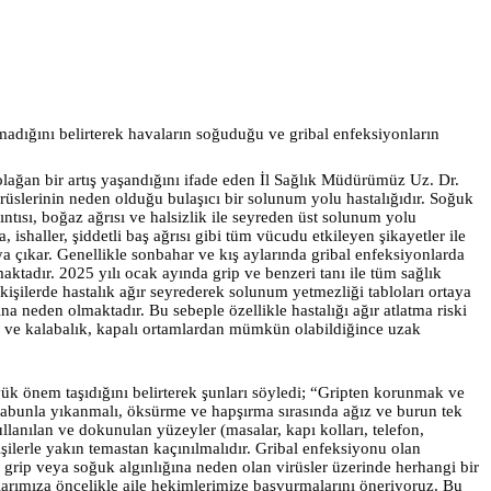
madığını belirterek havaların soğuduğu ve gribal enfeksiyonların
lağan bir artış yaşandığını ifade eden İl Sağlık Müdürümüz Uz. Dr.
rüslerinin neden olduğu bulaşıcı bir solunum yolu hastalığıdır. Soğuk
ıntısı, boğaz ağrısı ve halsizlik ile seyreden üst solunum yolu
ishaller, şiddetli baş ağrısı gibi tüm vücudu etkileyen şikayetler ile
aya çıkar. Genellikle sonbahar ve kış aylarında gribal enfeksiyonlarda
aktadır. 2025 yılı ocak ayında grip ve benzeri tanı ile tüm sağlık
kişilerde hastalık ağır seyrederek solunum yetmezliği tabloları ortaya
 neden olmaktadır. Bu sebeple özellikle hastalığı ağır atlatma riski
dan ve kalabalık, kapalı ortamlardan mümkün olabildiğince uzak
k önem taşıdığını belirterek şunları söyledi; “Gripten korunmak ve
e sabunla yıkanmalı, öksürme ve hapşırma sırasında ağız ve burun tek
llanılan ve dokunulan yüzeyler (masalar, kapı kolları, telefon,
işilerle yakın temastan kaçınılmalıdır. Gribal enfeksiyonu olan
k grip veya soğuk algınlığına neden olan virüsler üzerinde herhangi bir
şlarımıza öncelikle aile hekimlerimize başvurmalarını öneriyoruz. Bu