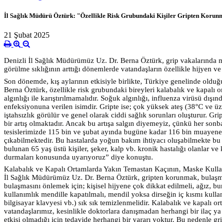
İl Sağlık Müdürü Öztürk: "Özellikle Risk Grubundaki Kişiler Gripten Korun
21 Şubat 2025
Denizli İl Sağlık Müdürümüz Uz. Dr. Berna Öztürk, grip vakalarında me
görülme sıklığının arttığı dönemlerde vatandaşların özellikle hijyen v
Son dönemde, kış aylarının etkisiyle birlikte, Türkiye
genelinde olduğu
Berna Öztürk, özellikle risk grubundaki bireyleri kalabalık ve kapalı
algınlığı ile karıştırılmamalıdır. Soğuk algınlığı, influenza virüsü dış
enfeksiyonuna verilen isimdir. Gripte ise; çok yüksek ateş (38°C ve üzer
iştahsızlık görülür ve genel olarak ciddi sağlık sorunları oluşturur. Gr
bir artış olmaktadır. Ancak bu artışa salgın diyemeyiz, çünkü her sonba
tesislerimizde 115 bin ve şubat ayında bugüne kadar 116 bin muayene yap
çıkabilmektedir. Bu hastalarda yoğun bakım ihtiyacı oluşabilmekte bu 
bulunan 65 yaş üstü kişiler, şeker, kalp vb. kronik hastalığı olanlar 
durmaları konusunda uyarıyoruz” diye konuştu.
Kalabalık ve Kapalı Ortamlarda Yakın Temastan Kaçının, Maske Kulla
İl Sağlık Müdürümüz Uz. Dr. Berna Öztürk, gripten korunmak, bulaşmas
bulaşmasını önlemek için; kişisel hijyene çok dikkat edilmeli, ağız, b
kullanımlık mendille kapatılmalı, mendil yoksa dirseğin iç kısmı kullan
bilgisayar klavyesi vb.) sık sık temizlenmelidir. Kalabalık ve kapalı o
vatandaşlarımız, kesinlikle doktorlara danışmadan herhangi bir ilaç ya 
etkisi olmadığı için tedavide herhangi bir yararı yoktur. Bu nedenle g