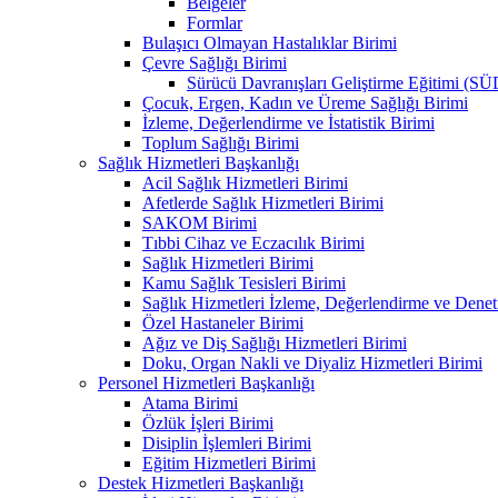
Belgeler
Formlar
Bulaşıcı Olmayan Hastalıklar Birimi
Çevre Sağlığı Birimi
Sürücü Davranışları Geliştirme Eğitimi (S
Çocuk, Ergen, Kadın ve Üreme Sağlığı Birimi
İzleme, Değerlendirme ve İstatistik Birimi
Toplum Sağlığı Birimi
Sağlık Hizmetleri Başkanlığı
Acil Sağlık Hizmetleri Birimi
Afetlerde Sağlık Hizmetleri Birimi
SAKOM Birimi
Tıbbi Cihaz ve Eczacılık Birimi
Sağlık Hizmetleri Birimi
Kamu Sağlık Tesisleri Birimi
Sağlık Hizmetleri İzleme, Değerlendirme ve Denet
Özel Hastaneler Birimi
Ağız ve Diş Sağlığı Hizmetleri Birimi
Doku, Organ Nakli ve Diyaliz Hizmetleri Birimi
Personel Hizmetleri Başkanlığı
Atama Birimi
Özlük İşleri Birimi
Disiplin İşlemleri Birimi
Eğitim Hizmetleri Birimi
Destek Hizmetleri Başkanlığı