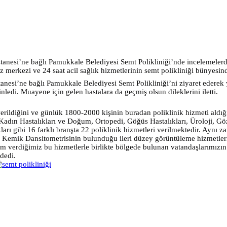
nesi’ne bağlı Pamukkale Belediyesi Semt Polikliniği’nde incelemelerde 
iz merkezi ve 24 saat acil sağlık hizmetlerinin semt polikliniği bünyesin
nesi’ne bağlı Pamukkale Belediyesi Semt Polikliniği’ni ziyaret ederek yü
dinledi. Muayene için gelen hastalara da geçmiş olsun dileklerini iletti.
i verildiğini ve günlük 1800-2000 kişinin buradan poliklinik hizmeti al
 Kadın Hastalıkları ve Doğum, Ortopedi, Göğüs Hastalıkları, Üroloji, Göz
rı gibi 16 farklı branşta 22 poliklinik hizmetleri verilmektedir. Aynı z
mik Dansitometrisinin bulunduğu ileri düzey görüntüleme hizmetleri v
 verdiğimiz bu hizmetlerle birlikte bölgede bulunan vatandaşlarımızın s
dedi.