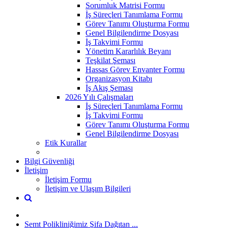
Sorumluk Matrisi Formu
İş Süreçleri Tanımlama Formu
Görev Tanımı Oluşturma Formu
Genel Bilgilendirme Dosyası
İş Takvimi Formu
Yönetim Kararlılık Beyanı
Teşkilat Şeması
Hassas Görev Envanter Formu
Organizasyon Kitabı
İş Akış Şeması
2026 Yılı Çalışmaları
İş Süreçleri Tanımlama Formu
İş Takvimi Formu
Görev Tanımı Oluşturma Formu
Genel Bilgilendirme Dosyası
Etik Kurallar
Bilgi Güvenliği
İletişim
İletişim Formu
İletişim ve Ulaşım Bilgileri
Semt Polikliniğimiz Şifa Dağıtan ...