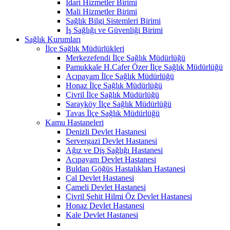
İdari Hizmetler Birimi
Mali Hizmetler Birimi
Sağlık Bilgi Sistemleri Birimi
İş Sağlığı ve Güvenliği Birimi
Sağlık Kurumları
İlçe Sağlık Müdürlükleri
Merkezefendi İlçe Sağlık Müdürlüğü
Pamukkale H.Cafer Özer İlçe Sağlık Müdürlüğü
Acıpayam İlçe Sağlık Müdürlüğü
Honaz İlçe Sağlık Müdürlüğü
Çivril İlçe Sağlık Müdürlüğü
Sarayköy İlçe Sağlık Müdürlüğü
Tavas İlçe Sağlık Müdürlüğü
Kamu Hastaneleri
Denizli Devlet Hastanesi
Servergazi Devlet Hastanesi
Ağız ve Diş Sağlığı Hastanesi
Acıpayam Devlet Hastanesi
Buldan Göğüs Hastalıkları Hastanesi
Çal Devlet Hastanesi
Çameli Devlet Hastanesi
Çivril Şehit Hilmi Öz Devlet Hastanesi
Honaz Devlet Hastanesi
Kale Devlet Hastanesi