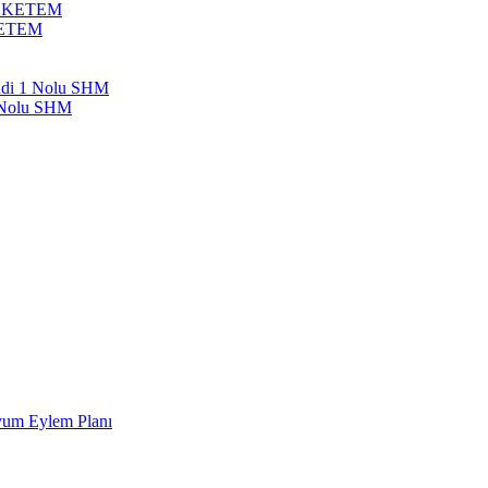
bil KETEM
 KETEM
endi 1 Nolu SHM
1 Nolu SHM
Uyum Eylem Planı