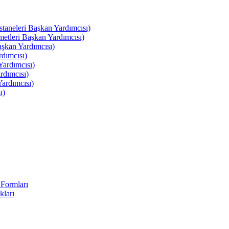
leri Başkan Yardımcısı)
leri Başkan Yardımcısı)
kan Yardımcısı)
dımcısı)
ardımcısı)
rdımcısı)
ardımcısı)
ı)
Formları
kları