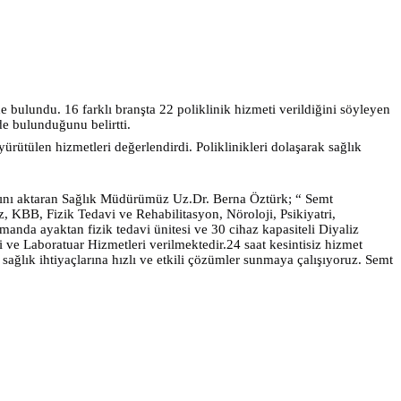
bulundu. 16 farklı branşta 22 poliklinik hizmeti verildiğini söyleyen
de bulunduğunu belirtti.
rütülen hizmetleri değerlendirdi. Poliklinikleri dolaşarak sağlık
dığını aktaran Sağlık Müdürümüz Uz.Dr. Berna Öztürk; “ Semt
, KBB, Fizik Tedavi ve Rehabilitasyon, Nöroloji, Psikiyatri,
amanda ayaktan fizik tedavi ünitesi ve 30 cihaz kapasiteli Diyaliz
e Laboratuar Hizmetleri verilmektedir.24 saat kesintisiz hizmet
ağlık ihtiyaçlarına hızlı ve etkili çözümler sunmaya çalışıyoruz. Semt