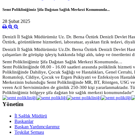
Semt Polikliniğimiz Şifa Dağıtan Sağlık Merkezi Konumunda...
28 Şubat 2025
Denizli İl Sağlık Müdürümüz Uz. Dr. Berna Öztürk Denizli Devlet Hasta
Öztürk, görüntüleme hizmetleri, laboratuar, ayaktan fizik tedavi, diyal
Denizli İl Sağlık Müdürümüz Uz.Dr. Berna
Öztürk Denizli Devlet Hasta
çalışanları ile görüşüp işleyiş hakkında bilgi aldı, talep ve önerilerini 
Semt Polikliniğimiz Şifa Dağıtan Sağlık Merkezi Konumunda…
Semt Polikliniğinde 08.00 - 16.00 saatleri arasında poliklinik hizmet
Polikliniğinde Dahiliye, Çocuk Sağlığı ve Hastalıkları, Genel Cerrahi,
Romatoloji, Cildiye, Çocuk ve Ergen Psikiyatri ve Enfeksiyon Hastalıkla
Merkezinin bulunduğu Semt Polikliniğinde MR, BT, Röntgen, USG ve Ke
veren Acil Servisimizden de günlük 250-300 kişi yararlanmaktadır. Tüm
Polikliniğimiz bölgeye şifa dağıtan bir sağlık merkezi konumundadır” 
Yönetim
İl Sağlık Müdürü
Başkanlar
Başkan Yardımcılarımız
Teşkilat Şeması