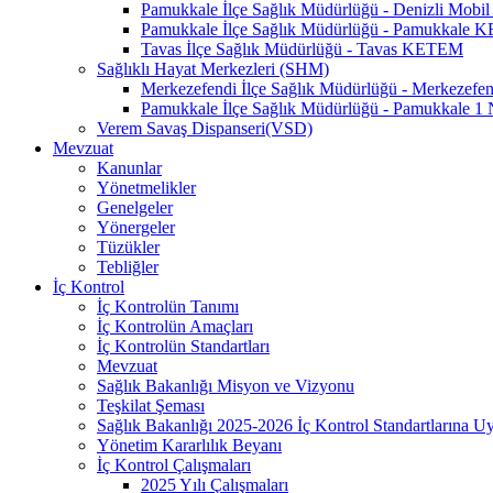
Pamukkale İlçe Sağlık Müdürlüğü - Denizli Mo
Pamukkale İlçe Sağlık Müdürlüğü - Pamukkale
Tavas İlçe Sağlık Müdürlüğü - Tavas KETEM
Sağlıklı Hayat Merkezleri (SHM)
Merkezefendi İlçe Sağlık Müdürlüğü - Merkezef
Pamukkale İlçe Sağlık Müdürlüğü - Pamukkale 
Verem Savaş Dispanseri(VSD)
Mevzuat
Kanunlar
Yönetmelikler
Genelgeler
Yönergeler
Tüzükler
Tebliğler
İç Kontrol
İç Kontrolün Tanımı
İç Kontrolün Amaçları
İç Kontrolün Standartları
Mevzuat
Sağlık Bakanlığı Misyon ve Vizyonu
Teşkilat Şeması
Sağlık Bakanlığı 2025-2026 İç Kontrol Standartlarına 
Yönetim Kararlılık Beyanı
İç Kontrol Çalışmaları
2025 Yılı Çalışmaları