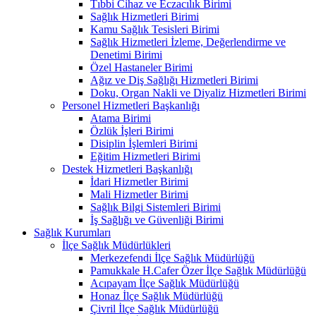
Tıbbi Cihaz ve Eczacılık Birimi
Sağlık Hizmetleri Birimi
Kamu Sağlık Tesisleri Birimi
Sağlık Hizmetleri İzleme, Değerlendirme ve
Denetimi Birimi
Özel Hastaneler Birimi
Ağız ve Diş Sağlığı Hizmetleri Birimi
Doku, Organ Nakli ve Diyaliz Hizmetleri Birimi
Personel Hizmetleri Başkanlığı
Atama Birimi
Özlük İşleri Birimi
Disiplin İşlemleri Birimi
Eğitim Hizmetleri Birimi
Destek Hizmetleri Başkanlığı
İdari Hizmetler Birimi
Mali Hizmetler Birimi
Sağlık Bilgi Sistemleri Birimi
İş Sağlığı ve Güvenliği Birimi
Sağlık Kurumları
İlçe Sağlık Müdürlükleri
Merkezefendi İlçe Sağlık Müdürlüğü
Pamukkale H.Cafer Özer İlçe Sağlık Müdürlüğü
Acıpayam İlçe Sağlık Müdürlüğü
Honaz İlçe Sağlık Müdürlüğü
Çivril İlçe Sağlık Müdürlüğü