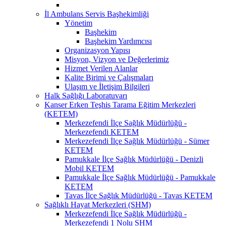
İl Ambulans Servis Başhekimliği
Yönetim
Başhekim
Başhekim Yardımcısı
Organizasyon Yapısı
Misyon, Vizyon ve Değerlerimiz
Hizmet Verilen Alanlar
Kalite Birimi ve Çalışmaları
Ulaşım ve İletişim Bilgileri
Halk Sağlığı Laboratuvarı
Kanser Erken Teşhis Tarama Eğitim Merkezleri
(KETEM)
Merkezefendi İlçe Sağlık Müdürlüğü -
Merkezefendi KETEM
Merkezefendi İlçe Sağlık Müdürlüğü - Sümer
KETEM
Pamukkale İlçe Sağlık Müdürlüğü - Denizli
Mobil KETEM
Pamukkale İlçe Sağlık Müdürlüğü - Pamukkale
KETEM
Tavas İlçe Sağlık Müdürlüğü - Tavas KETEM
Sağlıklı Hayat Merkezleri (SHM)
Merkezefendi İlçe Sağlık Müdürlüğü -
Merkezefendi 1 Nolu SHM