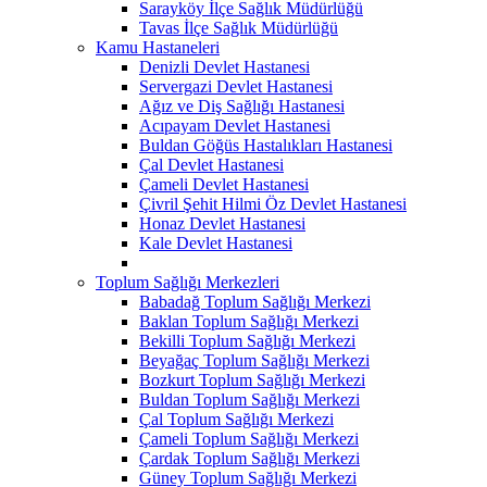
Sarayköy İlçe Sağlık Müdürlüğü
Tavas İlçe Sağlık Müdürlüğü
Kamu Hastaneleri
Denizli Devlet Hastanesi
Servergazi Devlet Hastanesi
Ağız ve Diş Sağlığı Hastanesi
Acıpayam Devlet Hastanesi
Buldan Göğüs Hastalıkları Hastanesi
Çal Devlet Hastanesi
Çameli Devlet Hastanesi
Çivril Şehit Hilmi Öz Devlet Hastanesi
Honaz Devlet Hastanesi
Kale Devlet Hastanesi
Toplum Sağlığı Merkezleri
Babadağ Toplum Sağlığı Merkezi
Baklan Toplum Sağlığı Merkezi
Bekilli Toplum Sağlığı Merkezi
Beyağaç Toplum Sağlığı Merkezi
Bozkurt Toplum Sağlığı Merkezi
Buldan Toplum Sağlığı Merkezi
Çal Toplum Sağlığı Merkezi
Çameli Toplum Sağlığı Merkezi
Çardak Toplum Sağlığı Merkezi
Güney Toplum Sağlığı Merkezi