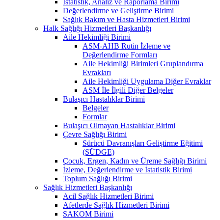
İstatistik, Analiz ve Raporlama Birimi
Değerlendirme ve Geliştirme Birimi
Sağlık Bakım ve Hasta Hizmetleri Birimi
Halk Sağlığı Hizmetleri Başkanlığı
Aile Hekimliği Birimi
ASM-AHB Rutin İzleme ve
Değerlendirme Formları
Aile Hekimliği Birimleri Gruplandırma
Evrakları
Aile Hekimliği Uygulama Diğer Evraklar
ASM İle İlgili Diğer Belgeler
Bulaşıcı Hastalıklar Birimi
Belgeler
Formlar
Bulaşıcı Olmayan Hastalıklar Birimi
Çevre Sağlığı Birimi
Sürücü Davranışları Geliştirme Eğitimi
(SÜDGE)
Çocuk, Ergen, Kadın ve Üreme Sağlığı Birimi
İzleme, Değerlendirme ve İstatistik Birimi
Toplum Sağlığı Birimi
Sağlık Hizmetleri Başkanlığı
Acil Sağlık Hizmetleri Birimi
Afetlerde Sağlık Hizmetleri Birimi
SAKOM Birimi