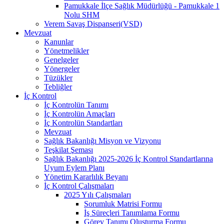
Pamukkale İlçe Sağlık Müdürlüğü - Pamukkale 1
Nolu SHM
Verem Savaş Dispanseri(VSD)
Mevzuat
Kanunlar
Yönetmelikler
Genelgeler
Yönergeler
Tüzükler
Tebliğler
İç Kontrol
İç Kontrolün Tanımı
İç Kontrolün Amaçları
İç Kontrolün Standartları
Mevzuat
Sağlık Bakanlığı Misyon ve Vizyonu
Teşkilat Şeması
Sağlık Bakanlığı 2025-2026 İç Kontrol Standartlarına
Uyum Eylem Planı
Yönetim Kararlılık Beyanı
İç Kontrol Çalışmaları
2025 Yılı Çalışmaları
Sorumluk Matrisi Formu
İş Süreçleri Tanımlama Formu
Görev Tanımı Oluşturma Formu