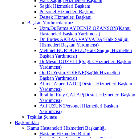
Halk Sağlığı Hizmetleri Başkanı
Sağlık Hizmetleri Başkanı
Personel Hizmetleri Başkanı
Destek Hizmetleri Başkanı
Başkan Yardımcılarımız
Uzm.Dr.Fatma AYDENİZ OZANSOY(Kamu
Hastaneleri Başkan Yardımcısı)
Dr. Firdes AKBAŞ VAYVADA(Halk Sağlığı
Hizmetleri Başkan Yardımcısı)
Mehmet BURDURLU(Halk Sağlığı Hizmetleri
Başkan Yardımcısı)
Dr.Mesut DÜZELLİ(Sağlık Hizmetleri Başkan
Yardımcısı)
Op.Dr.Yeşim EDİRNE(Sağlık Hizmetleri
Başkan Yardımcısı)
Ahmet Alper TATCI(Destek Hizmetleri Başkan
Yardımcısı)
İbrahim Eray ÇALAP(Destek Hizmetleri Başkan
Yardımcısı)
Atif UZUN(Personel Hizmetleri Başkan
Yardımcısı)
Teşkilat Şeması
Başkanlıklar
Kamu Hastaneleri Hizmetleri Başkanlığı
Hastane Hizmetleri Birimi