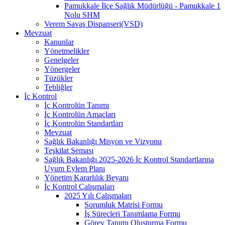
Pamukkale İlçe Sağlık Müdürlüğü - Pamukkale 1
Nolu SHM
Verem Savaş Dispanseri(VSD)
Mevzuat
Kanunlar
Yönetmelikler
Genelgeler
Yönergeler
Tüzükler
Tebliğler
İç Kontrol
İç Kontrolün Tanımı
İç Kontrolün Amaçları
İç Kontrolün Standartları
Mevzuat
Sağlık Bakanlığı Misyon ve Vizyonu
Teşkilat Şeması
Sağlık Bakanlığı 2025-2026 İç Kontrol Standartlarına
Uyum Eylem Planı
Yönetim Kararlılık Beyanı
İç Kontrol Çalışmaları
2025 Yılı Çalışmaları
Sorumluk Matrisi Formu
İş Süreçleri Tanımlama Formu
Görev Tanımı Oluşturma Formu