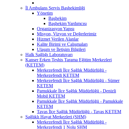
İl Ambulans Servis Başhekimliği
Yönetim
Başhekim
Başhekim Yardımcısı
Organizasyon Yapısı
Misyon, Vizyon ve Değerlerimiz
Hizmet Verilen Alanlar
Kalite Birimi ve Çalışmaları
Ulaşım ve İletişim Bilgileri
Halk Sağlığı Laboratuvarı
Kanser Erken Teşhis Tarama Eğitim Merkezleri
(KETEM)
Merkezefendi İlçe Sağlık Müdürlüğü -
Merkezefendi KETEM
Merkezefendi İlçe Sağlık Müdürlüğü - Sümer
KETEM
Pamukkale İlçe Sağlık Müdürlüğü - Denizli
Mobil KETEM
Pamukkale İlçe Sağlık Müdürlüğü - Pamukkale
KETEM
Tavas İlçe Sağlık Müdürlüğü - Tavas KETEM
Sağlıklı Hayat Merkezleri (SHM)
Merkezefendi İlçe Sağlık Müdürlüğü -
Merkezefendi 1 Nolu SHM