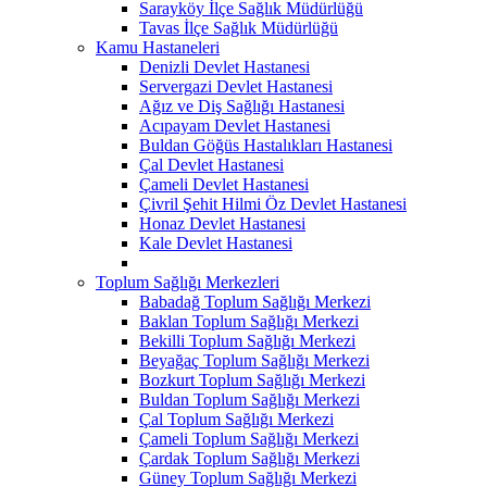
Sarayköy İlçe Sağlık Müdürlüğü
Tavas İlçe Sağlık Müdürlüğü
Kamu Hastaneleri
Denizli Devlet Hastanesi
Servergazi Devlet Hastanesi
Ağız ve Diş Sağlığı Hastanesi
Acıpayam Devlet Hastanesi
Buldan Göğüs Hastalıkları Hastanesi
Çal Devlet Hastanesi
Çameli Devlet Hastanesi
Çivril Şehit Hilmi Öz Devlet Hastanesi
Honaz Devlet Hastanesi
Kale Devlet Hastanesi
Toplum Sağlığı Merkezleri
Babadağ Toplum Sağlığı Merkezi
Baklan Toplum Sağlığı Merkezi
Bekilli Toplum Sağlığı Merkezi
Beyağaç Toplum Sağlığı Merkezi
Bozkurt Toplum Sağlığı Merkezi
Buldan Toplum Sağlığı Merkezi
Çal Toplum Sağlığı Merkezi
Çameli Toplum Sağlığı Merkezi
Çardak Toplum Sağlığı Merkezi
Güney Toplum Sağlığı Merkezi