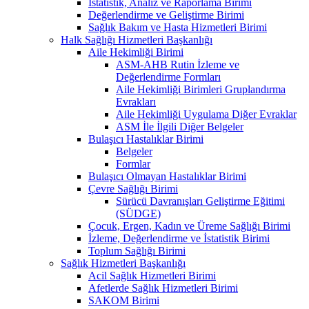
İstatistik, Analiz ve Raporlama Birimi
Değerlendirme ve Geliştirme Birimi
Sağlık Bakım ve Hasta Hizmetleri Birimi
Halk Sağlığı Hizmetleri Başkanlığı
Aile Hekimliği Birimi
ASM-AHB Rutin İzleme ve
Değerlendirme Formları
Aile Hekimliği Birimleri Gruplandırma
Evrakları
Aile Hekimliği Uygulama Diğer Evraklar
ASM İle İlgili Diğer Belgeler
Bulaşıcı Hastalıklar Birimi
Belgeler
Formlar
Bulaşıcı Olmayan Hastalıklar Birimi
Çevre Sağlığı Birimi
Sürücü Davranışları Geliştirme Eğitimi
(SÜDGE)
Çocuk, Ergen, Kadın ve Üreme Sağlığı Birimi
İzleme, Değerlendirme ve İstatistik Birimi
Toplum Sağlığı Birimi
Sağlık Hizmetleri Başkanlığı
Acil Sağlık Hizmetleri Birimi
Afetlerde Sağlık Hizmetleri Birimi
SAKOM Birimi