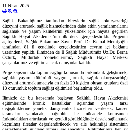
11 Nisan 2025
Sağlık Bakanlığımız tarafından bireylerin sağlık okuryazarlığı
düzeyini artırarak, sağlık hizmetlerinden daha etkin yararlanmalarını
sağlamak ve yaşam kalitelerini yükseltmek için hayata geçirilen
Sağlıklı Hayat Akademisi’nin ilk dersi gerçekleştirildi. Projenin
açılış dersi, Sağlık Bakanımız Sayın Prof. Dr. Kemal Memişoğlu
tarafından 81 il genelinde gerçekleştirilen çevrim içi bağlantı
üzerinden yapıldı. İlimizden de İl Sağlık Müdürümüz Uz.Dr. Berna
Öztürk, Müdürlük Yöneticilerimiz, Sağlıklı Hayat Merkezi
çalışanlarımız ve eğitim alacak danışanlar katıldı.
Proje kapsamında toplum sağlığı konusunda farkındalık geliştirmek,
sağlıklı yaşam kültürünü yaygınlaştırmak, sağlık okuryazarlılığı
düzeyini arttırmak amacıyla en fazla 20 kişiden oluşan gruplara özel
13 oturumluk toplum sağlığı eğitimleri başlatılmış oldu.
İlimizde de bu kapsamda başlayan Sağlıklı Hayat Akademisi
eğitimlerinde kronik hastalıklar açısından yaşam tarzı
değişikliklerine yönelik danışmanlık hizmetleri verilecek, kanser
taramaları yapılacak, bağımlılık ile mücadele konusunda
farkındalıkları artırılacak ve gerekli görüldüğünde destek sağlanarak
kaçırılmış fırsatlar değerlendirilecek ve aile hekimliği sisteminin
desteklenerek güçlendirilmesi sağlanacaktır. Eğitimlerimiz her ay