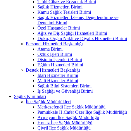
Tıbbi Cihaz ve Eczacılık Birimi
Sağlık Hizmetleri Birimi
Kamu Sağlık Tesisleri Birimi
Sağlık Hizmetleri İzleme, Değerlendirme ve
Denetimi Birimi
Özel Hastaneler Birimi
Ağız ve Diş Sağlığı Hizmetleri Birimi
Doku, Organ Nakli ve Diyaliz Hizmetleri Birimi
Personel Hizmetleri Başkanlığı
Atama Birimi
Özlük İşleri Birimi
Disiplin İşlemleri Birimi
Eğitim Hizmetleri Birimi
Destek Hizmetleri Başkanlığı
İdari Hizmetler Birimi
Mali Hizmetler Birimi
Sağlık Bilgi Sistemleri Birimi
İş Sağlığı ve Güvenliği Birimi
Sağlık Kurumları
İlçe Sağlık Müdürlükleri
Merkezefendi İlçe Sağlık Müdürlüğü
Pamukkale H.Cafer Özer İlçe Sağlık Müdürlüğü
Acıpayam İlçe Sağlık Müdürlüğü
Honaz İlçe Sağlık Müdürlüğü
Çivril İlçe Sağlık Müdürlüğü