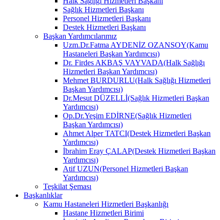
Halk Sağlığı Hizmetleri Başkanı
Sağlık Hizmetleri Başkanı
Personel Hizmetleri Başkanı
Destek Hizmetleri Başkanı
Başkan Yardımcılarımız
Uzm.Dr.Fatma AYDENİZ OZANSOY(Kamu
Hastaneleri Başkan Yardımcısı)
Dr. Firdes AKBAŞ VAYVADA(Halk Sağlığı
Hizmetleri Başkan Yardımcısı)
Mehmet BURDURLU(Halk Sağlığı Hizmetleri
Başkan Yardımcısı)
Dr.Mesut DÜZELLİ(Sağlık Hizmetleri Başkan
Yardımcısı)
Op.Dr.Yeşim EDİRNE(Sağlık Hizmetleri
Başkan Yardımcısı)
Ahmet Alper TATCI(Destek Hizmetleri Başkan
Yardımcısı)
İbrahim Eray ÇALAP(Destek Hizmetleri Başkan
Yardımcısı)
Atif UZUN(Personel Hizmetleri Başkan
Yardımcısı)
Teşkilat Şeması
Başkanlıklar
Kamu Hastaneleri Hizmetleri Başkanlığı
Hastane Hizmetleri Birimi