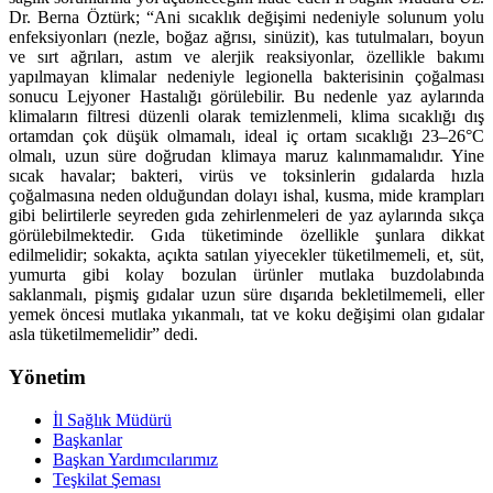
Dr. Berna Öztürk; “Ani sıcaklık değişimi nedeniyle solunum yolu
enfeksiyonları (nezle, boğaz ağrısı, sinüzit), kas tutulmaları, boyun
ve sırt ağrıları, astım ve alerjik reaksiyonlar, özellikle bakımı
yapılmayan klimalar nedeniyle legionella bakterisinin çoğalması
sonucu Lejyoner Hastalığı görülebilir. Bu nedenle yaz aylarında
klimaların filtresi düzenli olarak temizlenmeli, klima sıcaklığı dış
ortamdan çok düşük olmamalı, ideal iç ortam sıcaklığı 23–26°C
olmalı, uzun süre doğrudan klimaya maruz kalınmamalıdır. Yine
sıcak havalar; bakteri, virüs ve toksinlerin gıdalarda hızla
çoğalmasına neden olduğundan dolayı ishal, kusma, mide krampları
gibi belirtilerle seyreden gıda zehirlenmeleri de yaz aylarında sıkça
görülebilmektedir. Gıda tüketiminde özellikle şunlara dikkat
edilmelidir; sokakta, açıkta satılan yiyecekler tüketilmemeli, et, süt,
yumurta gibi kolay bozulan ürünler mutlaka buzdolabında
saklanmalı, pişmiş gıdalar uzun süre dışarıda bekletilmemeli, eller
yemek öncesi mutlaka yıkanmalı, tat ve koku değişimi olan gıdalar
asla tüketilmemelidir” dedi.
Yönetim
İl Sağlık Müdürü
Başkanlar
Başkan Yardımcılarımız
Teşkilat Şeması