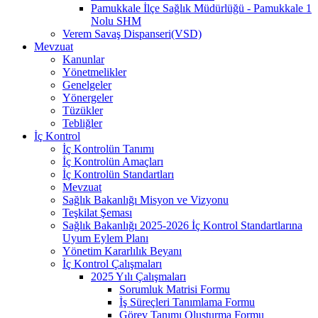
Pamukkale İlçe Sağlık Müdürlüğü - Pamukkale 1
Nolu SHM
Verem Savaş Dispanseri(VSD)
Mevzuat
Kanunlar
Yönetmelikler
Genelgeler
Yönergeler
Tüzükler
Tebliğler
İç Kontrol
İç Kontrolün Tanımı
İç Kontrolün Amaçları
İç Kontrolün Standartları
Mevzuat
Sağlık Bakanlığı Misyon ve Vizyonu
Teşkilat Şeması
Sağlık Bakanlığı 2025-2026 İç Kontrol Standartlarına
Uyum Eylem Planı
Yönetim Kararlılık Beyanı
İç Kontrol Çalışmaları
2025 Yılı Çalışmaları
Sorumluk Matrisi Formu
İş Süreçleri Tanımlama Formu
Görev Tanımı Oluşturma Formu