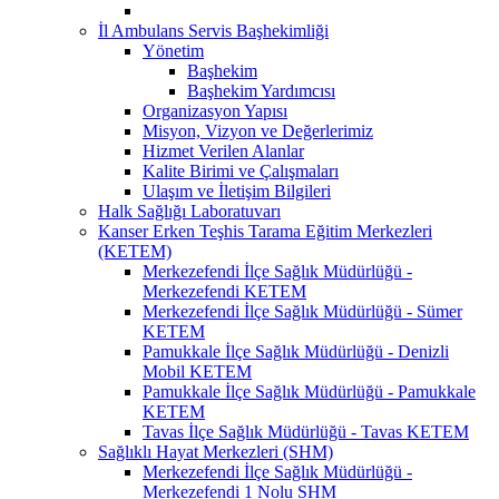
İl Ambulans Servis Başhekimliği
Yönetim
Başhekim
Başhekim Yardımcısı
Organizasyon Yapısı
Misyon, Vizyon ve Değerlerimiz
Hizmet Verilen Alanlar
Kalite Birimi ve Çalışmaları
Ulaşım ve İletişim Bilgileri
Halk Sağlığı Laboratuvarı
Kanser Erken Teşhis Tarama Eğitim Merkezleri
(KETEM)
Merkezefendi İlçe Sağlık Müdürlüğü -
Merkezefendi KETEM
Merkezefendi İlçe Sağlık Müdürlüğü - Sümer
KETEM
Pamukkale İlçe Sağlık Müdürlüğü - Denizli
Mobil KETEM
Pamukkale İlçe Sağlık Müdürlüğü - Pamukkale
KETEM
Tavas İlçe Sağlık Müdürlüğü - Tavas KETEM
Sağlıklı Hayat Merkezleri (SHM)
Merkezefendi İlçe Sağlık Müdürlüğü -
Merkezefendi 1 Nolu SHM