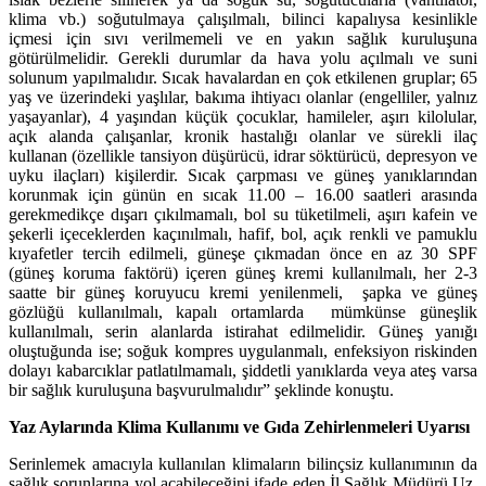
klima vb.) soğutulmaya çalışılmalı, bilinci kapalıysa kesinlikle
içmesi için sıvı verilmemeli ve en yakın sağlık kuruluşuna
götürülmelidir. Gerekli durumlar da hava yolu açılmalı ve suni
solunum yapılmalıdır.
Sıcak havalardan en çok etkilenen gruplar; 65
yaş ve üzerindeki yaşlılar, bakıma ihtiyacı olanlar (engelliler, yalnız
yaşayanlar), 4 yaşından küçük çocuklar, hamileler, aşırı kilolular,
açık alanda çalışanlar, kronik hastalığı olanlar ve sürekli ilaç
kullanan (özellikle tansiyon düşürücü, idrar söktürücü, depresyon ve
uyku ilaçları) kişilerdir. Sıcak çarpması ve güneş yanıklarından
korunmak için günün en sıcak 11.00 – 16.00 saatleri arasında
gerekmedikçe dışarı çıkılmamalı, bol su tüketilmeli, aşırı kafein ve
şekerli içeceklerden kaçınılmalı, hafif, bol, açık renkli ve pamuklu
kıyafetler tercih edilmeli, güneşe çıkmadan önce en az 30 SPF
(güneş koruma faktörü) içeren güneş kremi kullanılmalı, her 2-3
saatte bir güneş koruyucu kremi yenilenmeli, şapka ve güneş
gözlüğü kullanılmalı, kapalı ortamlarda mümkünse güneşlik
kullanılmalı, serin alanlarda istirahat edilmelidir. Güneş yanığı
oluştuğunda ise; soğuk kompres uygulanmalı, enfeksiyon riskinden
dolayı kabarcıklar patlatılmamalı, şiddetli yanıklarda veya ateş varsa
bir sağlık kuruluşuna başvurulmalıdır
” şeklinde konuştu.
Yaz Aylarında Klima Kullanımı ve Gıda Zehirlenmeleri Uyarısı
Serinlemek amacıyla kullanılan klimaların bilinçsiz kullanımının da
sağlık sorunlarına yol açabileceğini ifade eden İl Sağlık Müdürü Uz.