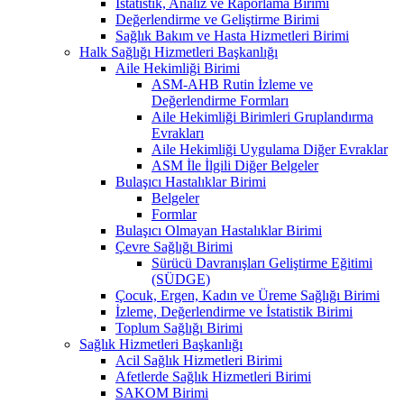
İstatistik, Analiz ve Raporlama Birimi
Değerlendirme ve Geliştirme Birimi
Sağlık Bakım ve Hasta Hizmetleri Birimi
Halk Sağlığı Hizmetleri Başkanlığı
Aile Hekimliği Birimi
ASM-AHB Rutin İzleme ve
Değerlendirme Formları
Aile Hekimliği Birimleri Gruplandırma
Evrakları
Aile Hekimliği Uygulama Diğer Evraklar
ASM İle İlgili Diğer Belgeler
Bulaşıcı Hastalıklar Birimi
Belgeler
Formlar
Bulaşıcı Olmayan Hastalıklar Birimi
Çevre Sağlığı Birimi
Sürücü Davranışları Geliştirme Eğitimi
(SÜDGE)
Çocuk, Ergen, Kadın ve Üreme Sağlığı Birimi
İzleme, Değerlendirme ve İstatistik Birimi
Toplum Sağlığı Birimi
Sağlık Hizmetleri Başkanlığı
Acil Sağlık Hizmetleri Birimi
Afetlerde Sağlık Hizmetleri Birimi
SAKOM Birimi