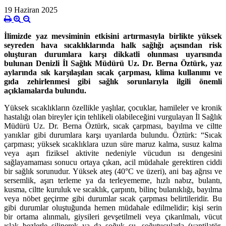
19 Haziran 2025
İlimizde
yaz mevsiminin etkisini artırmasıyla birlikte yüksek
seyreden
hava sıcaklıklarında
halk sağlığı açısından risk
oluşturan durumlara
karşı dikkatli olunması uyarısında
bulunan Denizli İl Sağlık Müdürü Uz. Dr. Berna Öztürk,
yaz
aylarında sık karşılaşılan
sıcak çarpması,
klima kullanımı ve
gıda zehirlenmesi gibi sağlık sorunlarıyla ilgili önemli
açıklamalarda bulundu.
Yüksek sıcaklıkların özellikle yaşlılar, çocuklar, hamileler ve kronik
hastalığı olan bireyler için tehlikeli olabileceğini vurgulayan İl Sağlık
Müdürü Uz. Dr. Berna Öztürk, sıcak çarpması, bayılma ve ciltte
yanıklar gibi durumlara karşı uyarılarda bulundu. Öztürk: “Sıcak
çarpması; yüksek sıcaklıklara uzun süre
maruz kalma, susuz kalma
veya aşırı fiziksel aktivite nedeniyle vücudun ısı dengesini
sağlayamaması sonucu ortaya çıkan, acil müdahale gerektiren ciddi
bir sağlık sorunudur. Yüksek ateş (40°C ve üzeri), ani baş ağrısı ve
sersemlik, aşırı terleme ya da terleyememe, hızlı nabız, bulantı,
kusma, ciltte kuruluk ve sıcaklık, çarpıntı, bilinç bulanıklığı, bayılma
veya nöbet geçirme gibi durumlar sıcak çarpması belirtileridir. Bu
gibi durumlar oluştuğunda hemen müdahale edilmelidir; kişi serin
bir ortama alınmalı, giysileri gevşetilmeli veya çıkarılmalı, vücut
ıslak bezlerle silinerek ya da soğuk su, soğutucularla (vantilatör,