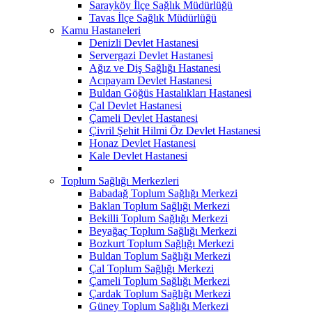
Sarayköy İlçe Sağlık Müdürlüğü
Tavas İlçe Sağlık Müdürlüğü
Kamu Hastaneleri
Denizli Devlet Hastanesi
Servergazi Devlet Hastanesi
Ağız ve Diş Sağlığı Hastanesi
Acıpayam Devlet Hastanesi
Buldan Göğüs Hastalıkları Hastanesi
Çal Devlet Hastanesi
Çameli Devlet Hastanesi
Çivril Şehit Hilmi Öz Devlet Hastanesi
Honaz Devlet Hastanesi
Kale Devlet Hastanesi
Toplum Sağlığı Merkezleri
Babadağ Toplum Sağlığı Merkezi
Baklan Toplum Sağlığı Merkezi
Bekilli Toplum Sağlığı Merkezi
Beyağaç Toplum Sağlığı Merkezi
Bozkurt Toplum Sağlığı Merkezi
Buldan Toplum Sağlığı Merkezi
Çal Toplum Sağlığı Merkezi
Çameli Toplum Sağlığı Merkezi
Çardak Toplum Sağlığı Merkezi
Güney Toplum Sağlığı Merkezi