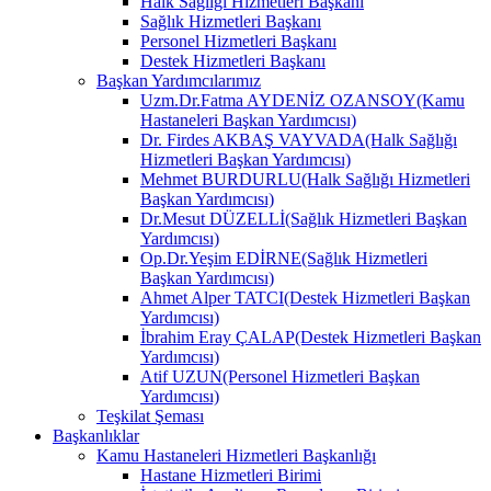
Halk Sağlığı Hizmetleri Başkanı
Sağlık Hizmetleri Başkanı
Personel Hizmetleri Başkanı
Destek Hizmetleri Başkanı
Başkan Yardımcılarımız
Uzm.Dr.Fatma AYDENİZ OZANSOY(Kamu
Hastaneleri Başkan Yardımcısı)
Dr. Firdes AKBAŞ VAYVADA(Halk Sağlığı
Hizmetleri Başkan Yardımcısı)
Mehmet BURDURLU(Halk Sağlığı Hizmetleri
Başkan Yardımcısı)
Dr.Mesut DÜZELLİ(Sağlık Hizmetleri Başkan
Yardımcısı)
Op.Dr.Yeşim EDİRNE(Sağlık Hizmetleri
Başkan Yardımcısı)
Ahmet Alper TATCI(Destek Hizmetleri Başkan
Yardımcısı)
İbrahim Eray ÇALAP(Destek Hizmetleri Başkan
Yardımcısı)
Atif UZUN(Personel Hizmetleri Başkan
Yardımcısı)
Teşkilat Şeması
Başkanlıklar
Kamu Hastaneleri Hizmetleri Başkanlığı
Hastane Hizmetleri Birimi