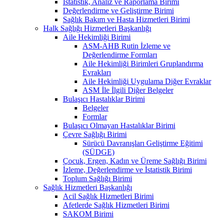
İstatistik, Analiz ve Raporlama Birimi
Değerlendirme ve Geliştirme Birimi
Sağlık Bakım ve Hasta Hizmetleri Birimi
Halk Sağlığı Hizmetleri Başkanlığı
Aile Hekimliği Birimi
ASM-AHB Rutin İzleme ve
Değerlendirme Formları
Aile Hekimliği Birimleri Gruplandırma
Evrakları
Aile Hekimliği Uygulama Diğer Evraklar
ASM İle İlgili Diğer Belgeler
Bulaşıcı Hastalıklar Birimi
Belgeler
Formlar
Bulaşıcı Olmayan Hastalıklar Birimi
Çevre Sağlığı Birimi
Sürücü Davranışları Geliştirme Eğitimi
(SÜDGE)
Çocuk, Ergen, Kadın ve Üreme Sağlığı Birimi
İzleme, Değerlendirme ve İstatistik Birimi
Toplum Sağlığı Birimi
Sağlık Hizmetleri Başkanlığı
Acil Sağlık Hizmetleri Birimi
Afetlerde Sağlık Hizmetleri Birimi
SAKOM Birimi