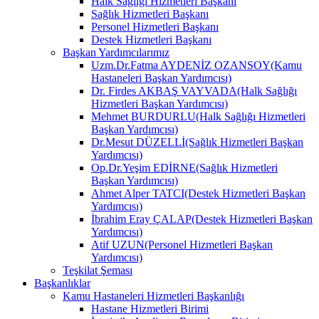
Halk Sağlığı Hizmetleri Başkanı
Sağlık Hizmetleri Başkanı
Personel Hizmetleri Başkanı
Destek Hizmetleri Başkanı
Başkan Yardımcılarımız
Uzm.Dr.Fatma AYDENİZ OZANSOY(Kamu
Hastaneleri Başkan Yardımcısı)
Dr. Firdes AKBAŞ VAYVADA(Halk Sağlığı
Hizmetleri Başkan Yardımcısı)
Mehmet BURDURLU(Halk Sağlığı Hizmetleri
Başkan Yardımcısı)
Dr.Mesut DÜZELLİ(Sağlık Hizmetleri Başkan
Yardımcısı)
Op.Dr.Yeşim EDİRNE(Sağlık Hizmetleri
Başkan Yardımcısı)
Ahmet Alper TATCI(Destek Hizmetleri Başkan
Yardımcısı)
İbrahim Eray ÇALAP(Destek Hizmetleri Başkan
Yardımcısı)
Atif UZUN(Personel Hizmetleri Başkan
Yardımcısı)
Teşkilat Şeması
Başkanlıklar
Kamu Hastaneleri Hizmetleri Başkanlığı
Hastane Hizmetleri Birimi