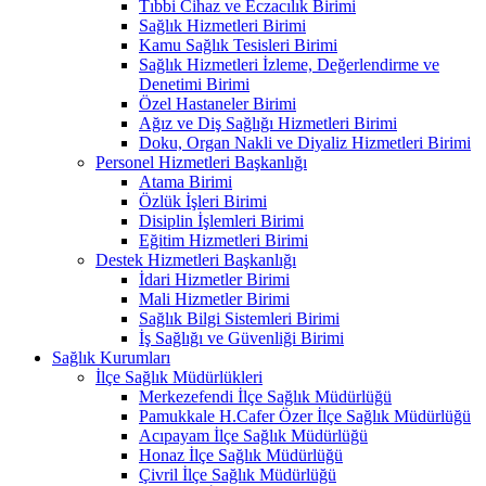
Tıbbi Cihaz ve Eczacılık Birimi
Sağlık Hizmetleri Birimi
Kamu Sağlık Tesisleri Birimi
Sağlık Hizmetleri İzleme, Değerlendirme ve
Denetimi Birimi
Özel Hastaneler Birimi
Ağız ve Diş Sağlığı Hizmetleri Birimi
Doku, Organ Nakli ve Diyaliz Hizmetleri Birimi
Personel Hizmetleri Başkanlığı
Atama Birimi
Özlük İşleri Birimi
Disiplin İşlemleri Birimi
Eğitim Hizmetleri Birimi
Destek Hizmetleri Başkanlığı
İdari Hizmetler Birimi
Mali Hizmetler Birimi
Sağlık Bilgi Sistemleri Birimi
İş Sağlığı ve Güvenliği Birimi
Sağlık Kurumları
İlçe Sağlık Müdürlükleri
Merkezefendi İlçe Sağlık Müdürlüğü
Pamukkale H.Cafer Özer İlçe Sağlık Müdürlüğü
Acıpayam İlçe Sağlık Müdürlüğü
Honaz İlçe Sağlık Müdürlüğü
Çivril İlçe Sağlık Müdürlüğü