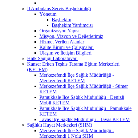
İl Ambulans Servis Başhekimliği
Yönetim
Başhekim
Başhekim Yardımcısı
Organizasyon Yapısı
Misyon, Vizyon ve Değerlerimiz
Hizmet Verilen Alanlar
Kalite Birimi ve Çalışmaları
Ulaşım ve İletişim Bilgileri
Halk Sağlığı Laboratuvarı
Kanser Erken Teşhis Tarama Eğitim Merkezleri
(KETEM)
Merkezefendi İlçe Sağlık Müdürlüğü -
Merkezefendi KETEM
Merkezefendi İlçe Sağlık Müdürlüğü - Sümer
KETEM
Pamukkale İlçe Sağlık Müdürlüğü - Denizli
Mobil KETEM
Pamukkale İlçe Sağlık Müdürlüğü - Pamukkale
KETEM
Tavas İlçe Sağlık Müdürlüğü - Tavas KETEM
Sağlıklı Hayat Merkezleri (SHM)
Merkezefendi İlçe Sağlık Müdürlüğü -
Merkezefendi 1 Nolu SHM