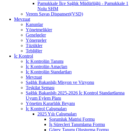
Pamukkale İlçe Sağlık Müdürlüğü - Pamukkale 1
Nolu SHM
Verem Savaş Dispanseri(VSD)
Mevzuat
Kanunlar
Yönetmelikler
Genelgeler
Yönergeler
Tüzükler
Tebliğler
İç Kontrol
İç Kontrolün Tanımı
İç Kontrolün Amaçları
İç Kontrolün Standartları
Mevzuat
Sağlık Bakanlığı Misyon ve Vizyonu
Teşkilat Şeması
Sağlık Bakanlığı 2025-2026 İç Kontrol Standartlarına
Uyum Eylem Planı
Yönetim Kararlılık Beyanı
İç Kontrol Çalışmaları
2025 Yılı Çalışmaları
Sorumluk Matrisi Formu
İş Süreçleri Tanımlama Formu
Görev Tanımı Oluşturma Formu