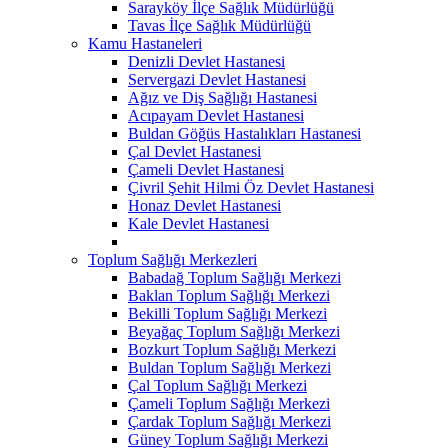
Sarayköy İlçe Sağlık Müdürlüğü
Tavas İlçe Sağlık Müdürlüğü
Kamu Hastaneleri
Denizli Devlet Hastanesi
Servergazi Devlet Hastanesi
Ağız ve Diş Sağlığı Hastanesi
Acıpayam Devlet Hastanesi
Buldan Göğüs Hastalıkları Hastanesi
Çal Devlet Hastanesi
Çameli Devlet Hastanesi
Çivril Şehit Hilmi Öz Devlet Hastanesi
Honaz Devlet Hastanesi
Kale Devlet Hastanesi
Toplum Sağlığı Merkezleri
Babadağ Toplum Sağlığı Merkezi
Baklan Toplum Sağlığı Merkezi
Bekilli Toplum Sağlığı Merkezi
Beyağaç Toplum Sağlığı Merkezi
Bozkurt Toplum Sağlığı Merkezi
Buldan Toplum Sağlığı Merkezi
Çal Toplum Sağlığı Merkezi
Çameli Toplum Sağlığı Merkezi
Çardak Toplum Sağlığı Merkezi
Güney Toplum Sağlığı Merkezi