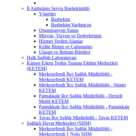
İl Ambulans Servis Başhekimliği
Yönetim
Başhekim
Başhekim Yardımcısı
Organizasyon Yapısı
Misyon, Vizyon ve Değerlerimiz
Hizmet Verilen Alanlar
Kalite Birimi ve Çalışmaları
Ulaşım ve İletişim Bilgileri
Halk Sağlığı Laboratuvarı
Kanser Erken Teşhis Tarama Eğitim Merkezleri
(KETEM)
Merkezefendi İlçe Sağlık Müdürlüğü -
Merkezefendi KETEM
Merkezefendi İlçe Sağlık Müdürlüğü - Sümer
KETEM
Pamukkale İlçe Sağlık Müdürlüğü - Denizli
Mobil KETEM
Pamukkale İlçe Sağlık Müdürlüğü - Pamukkale
KETEM
Tavas İlçe Sağlık Müdürlüğü - Tavas KETEM
Sağlıklı Hayat Merkezleri (SHM)
Merkezefendi İlçe Sağlık Müdürlüğü -
Merkezefendi 1 Nolu SHM