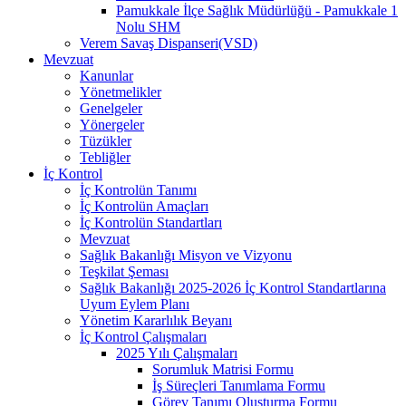
Pamukkale İlçe Sağlık Müdürlüğü - Pamukkale 1
Nolu SHM
Verem Savaş Dispanseri(VSD)
Mevzuat
Kanunlar
Yönetmelikler
Genelgeler
Yönergeler
Tüzükler
Tebliğler
İç Kontrol
İç Kontrolün Tanımı
İç Kontrolün Amaçları
İç Kontrolün Standartları
Mevzuat
Sağlık Bakanlığı Misyon ve Vizyonu
Teşkilat Şeması
Sağlık Bakanlığı 2025-2026 İç Kontrol Standartlarına
Uyum Eylem Planı
Yönetim Kararlılık Beyanı
İç Kontrol Çalışmaları
2025 Yılı Çalışmaları
Sorumluk Matrisi Formu
İş Süreçleri Tanımlama Formu
Görev Tanımı Oluşturma Formu