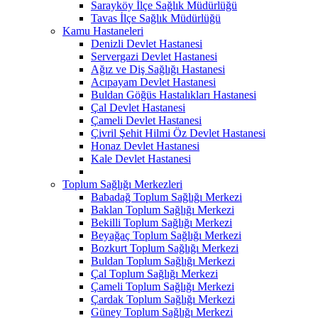
Sarayköy İlçe Sağlık Müdürlüğü
Tavas İlçe Sağlık Müdürlüğü
Kamu Hastaneleri
Denizli Devlet Hastanesi
Servergazi Devlet Hastanesi
Ağız ve Diş Sağlığı Hastanesi
Acıpayam Devlet Hastanesi
Buldan Göğüs Hastalıkları Hastanesi
Çal Devlet Hastanesi
Çameli Devlet Hastanesi
Çivril Şehit Hilmi Öz Devlet Hastanesi
Honaz Devlet Hastanesi
Kale Devlet Hastanesi
Toplum Sağlığı Merkezleri
Babadağ Toplum Sağlığı Merkezi
Baklan Toplum Sağlığı Merkezi
Bekilli Toplum Sağlığı Merkezi
Beyağaç Toplum Sağlığı Merkezi
Bozkurt Toplum Sağlığı Merkezi
Buldan Toplum Sağlığı Merkezi
Çal Toplum Sağlığı Merkezi
Çameli Toplum Sağlığı Merkezi
Çardak Toplum Sağlığı Merkezi
Güney Toplum Sağlığı Merkezi