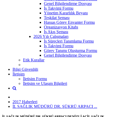
Genel Bilgilendirme Dosyası
İş Takvimi Formu
Yönetim Kararlılık Beyanı
Teşkilat Şeması
Hassas Görev Envanter Formu
Organizasyon Kitabı
İş Akış Şeması
2026 Yılı Çalışmaları
İş Süreçleri Tanımlama Formu
İş Takvimi Formu
Görev Tanımı Oluşturma Formu
Genel Bilgilendirme Dosyası
Etik Kurallar
Bilgi Güvenliği
İletişim
İletişim Formu
İletişim ve Ulaşım Bilgileri
2017 Haberleri
İL SAĞLIK MÜDÜRÜ DR. ŞÜKRÜ ARPACI ...
İL SAĞLIK MÜDÜRÜ DR. ŞÜKRÜ ARPACI DENİZLİ ACİL SAĞLIK