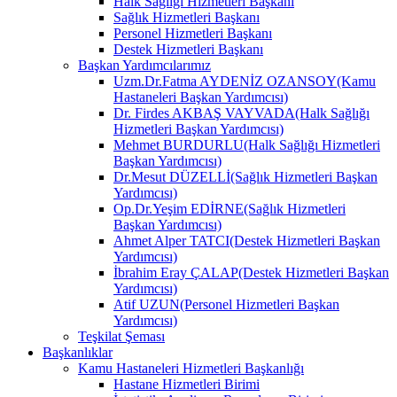
Halk Sağlığı Hizmetleri Başkanı
Sağlık Hizmetleri Başkanı
Personel Hizmetleri Başkanı
Destek Hizmetleri Başkanı
Başkan Yardımcılarımız
Uzm.Dr.Fatma AYDENİZ OZANSOY(Kamu
Hastaneleri Başkan Yardımcısı)
Dr. Firdes AKBAŞ VAYVADA(Halk Sağlığı
Hizmetleri Başkan Yardımcısı)
Mehmet BURDURLU(Halk Sağlığı Hizmetleri
Başkan Yardımcısı)
Dr.Mesut DÜZELLİ(Sağlık Hizmetleri Başkan
Yardımcısı)
Op.Dr.Yeşim EDİRNE(Sağlık Hizmetleri
Başkan Yardımcısı)
Ahmet Alper TATCI(Destek Hizmetleri Başkan
Yardımcısı)
İbrahim Eray ÇALAP(Destek Hizmetleri Başkan
Yardımcısı)
Atif UZUN(Personel Hizmetleri Başkan
Yardımcısı)
Teşkilat Şeması
Başkanlıklar
Kamu Hastaneleri Hizmetleri Başkanlığı
Hastane Hizmetleri Birimi