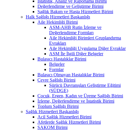
İstatistik, Analiz ve Raporlama Birimi
Değerlendirme ve Geliştirme Birimi
Sağlık Bakım ve Hasta Hizmetleri Birimi
Halk Sağlığı Hizmetleri Başkanlığı
Aile Hekimliği Birimi
ASM-AHB Rutin İzleme ve
Değerlendirme Formları
Aile Hekimliği Birimleri Gruplandırma
Evrakları
Aile Hekimliği Uygulama Diğer Evraklar
ASM İle İlgili Diğer Belgeler
Bulaşıcı Hastalıklar Birimi
Belgeler
Formlar
Bulaşıcı Olmayan Hastalıklar Birimi
Çevre Sağlığı Birimi
Sürücü Davranışları Geliştirme Eğitimi
(SÜDGE)
Çocuk, Ergen, Kadın ve Üreme Sağlığı Birimi
İzleme, Değerlendirme ve İstatistik Birimi
Toplum Sağlığı Birimi
Sağlık Hizmetleri Başkanlığı
Acil Sağlık Hizmetleri Birimi
Afetlerde Sağlık Hizmetleri Birimi
SAKOM Birimi