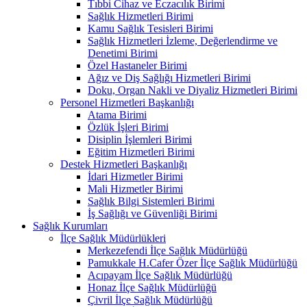
Tıbbi Cihaz ve Eczacılık Birimi
Sağlık Hizmetleri Birimi
Kamu Sağlık Tesisleri Birimi
Sağlık Hizmetleri İzleme, Değerlendirme ve
Denetimi Birimi
Özel Hastaneler Birimi
Ağız ve Diş Sağlığı Hizmetleri Birimi
Doku, Organ Nakli ve Diyaliz Hizmetleri Birimi
Personel Hizmetleri Başkanlığı
Atama Birimi
Özlük İşleri Birimi
Disiplin İşlemleri Birimi
Eğitim Hizmetleri Birimi
Destek Hizmetleri Başkanlığı
İdari Hizmetler Birimi
Mali Hizmetler Birimi
Sağlık Bilgi Sistemleri Birimi
İş Sağlığı ve Güvenliği Birimi
Sağlık Kurumları
İlçe Sağlık Müdürlükleri
Merkezefendi İlçe Sağlık Müdürlüğü
Pamukkale H.Cafer Özer İlçe Sağlık Müdürlüğü
Acıpayam İlçe Sağlık Müdürlüğü
Honaz İlçe Sağlık Müdürlüğü
Çivril İlçe Sağlık Müdürlüğü