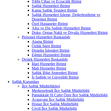
Tıbbi Cihaz ve Eczacılık Birimi
Sağlık Hizmetleri Birimi
Kamu Sağlık Tesisleri Birimi
Sağlık Hizmetleri İzleme, Değerlendirme ve
Denetimi Birimi
Özel Hastaneler Birimi
Ağız ve Diş Sağlığı Hizmetleri Birimi
Doku, Organ Nakli ve Diyaliz Hizmetleri Birimi
Personel Hizmetleri Başkanlığı
Atama Birimi
Özlük İşleri Birimi
Disiplin İşlemleri Birimi
Eğitim Hizmetleri Birimi
Destek Hizmetleri Başkanlığı
İdari Hizmetler Birimi
Mali Hizmetler Birimi
Sağlık Bilgi Sistemleri Birimi
İş Sağlığı ve Güvenliği Birimi
Sağlık Kurumları
İlçe Sağlık Müdürlükleri
Merkezefendi İlçe Sağlık Müdürlüğü
Pamukkale H.Cafer Özer İlçe Sağlık Müdürlüğü
Acıpayam İlçe Sağlık Müdürlüğü
Honaz İlçe Sağlık Müdürlüğü
Çivril İlçe Sağlık Müdürlüğü