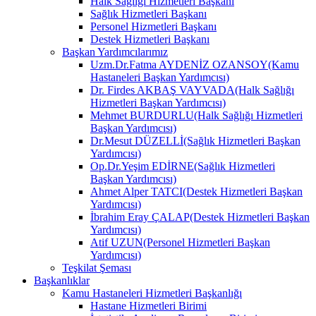
Halk Sağlığı Hizmetleri Başkanı
Sağlık Hizmetleri Başkanı
Personel Hizmetleri Başkanı
Destek Hizmetleri Başkanı
Başkan Yardımcılarımız
Uzm.Dr.Fatma AYDENİZ OZANSOY(Kamu
Hastaneleri Başkan Yardımcısı)
Dr. Firdes AKBAŞ VAYVADA(Halk Sağlığı
Hizmetleri Başkan Yardımcısı)
Mehmet BURDURLU(Halk Sağlığı Hizmetleri
Başkan Yardımcısı)
Dr.Mesut DÜZELLİ(Sağlık Hizmetleri Başkan
Yardımcısı)
Op.Dr.Yeşim EDİRNE(Sağlık Hizmetleri
Başkan Yardımcısı)
Ahmet Alper TATCI(Destek Hizmetleri Başkan
Yardımcısı)
İbrahim Eray ÇALAP(Destek Hizmetleri Başkan
Yardımcısı)
Atif UZUN(Personel Hizmetleri Başkan
Yardımcısı)
Teşkilat Şeması
Başkanlıklar
Kamu Hastaneleri Hizmetleri Başkanlığı
Hastane Hizmetleri Birimi