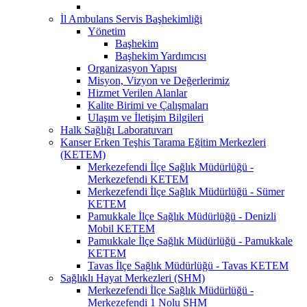
İl Ambulans Servis Başhekimliği
Yönetim
Başhekim
Başhekim Yardımcısı
Organizasyon Yapısı
Misyon, Vizyon ve Değerlerimiz
Hizmet Verilen Alanlar
Kalite Birimi ve Çalışmaları
Ulaşım ve İletişim Bilgileri
Halk Sağlığı Laboratuvarı
Kanser Erken Teşhis Tarama Eğitim Merkezleri
(KETEM)
Merkezefendi İlçe Sağlık Müdürlüğü -
Merkezefendi KETEM
Merkezefendi İlçe Sağlık Müdürlüğü - Sümer
KETEM
Pamukkale İlçe Sağlık Müdürlüğü - Denizli
Mobil KETEM
Pamukkale İlçe Sağlık Müdürlüğü - Pamukkale
KETEM
Tavas İlçe Sağlık Müdürlüğü - Tavas KETEM
Sağlıklı Hayat Merkezleri (SHM)
Merkezefendi İlçe Sağlık Müdürlüğü -
Merkezefendi 1 Nolu SHM