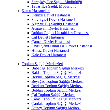
Sarayköy İlçe Sağlık Müdürlüğü
Tavas İlçe Sağlık Müdürlüğü
Kamu Hastaneleri
Denizli Devlet Hastanesi
Servergazi Devlet Hastanesi
Ağız ve Diş Sağlığı Hastanesi
Acıpayam Devlet Hastanesi
Buldan Göğüs Hastalıkları Hastanesi
Çal Devlet Hastanesi
Çameli Devlet Hastanesi
Çivril Şehit Hilmi Öz Devlet Hastanesi
Honaz Devlet Hastanesi
Kale Devlet Hastanesi
Toplum Sağlığı Merkezleri
Babadağ Toplum Sağlığı Merkezi
Baklan Toplum Sağlığı Merkezi
Bekilli Toplum Sağlığı Merkezi
Beyağaç Toplum Sağlığı Merkezi
Bozkurt Toplum Sağlığı Merkezi
Buldan Toplum Sağlığı Merkezi
Çal Toplum Sağlığı Merkezi
Çameli Toplum Sağlığı Merkezi
Çardak Toplum Sağlığı Merkezi
Güney Toplum Sağlığı Merkezi