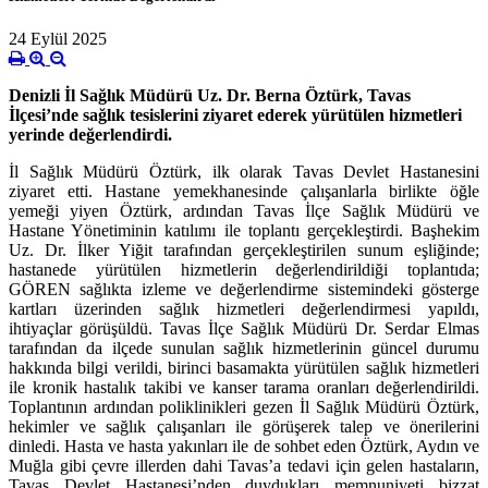
24 Eylül 2025
Denizli İl Sağlık Müdürü Uz. Dr. Berna Öztürk, Tavas
İlçesi’nde sağlık tesislerini ziyaret ederek yürütülen hizmetleri
yerinde değerlendirdi.
İl Sağlık Müdürü Öztürk, ilk olarak Tavas Devlet Hastanesini
ziyaret etti. Hastane yemekhanesinde çalışanlarla birlikte öğle
yemeği yiyen Öztürk, ardından Tavas İlçe Sağlık Müdürü ve
Hastane Yönetiminin katılımı ile toplantı gerçekleştirdi. Başhekim
Uz. Dr. İlker Yiğit tarafından gerçekleştirilen sunum eşliğinde;
hastanede yürütülen hizmetlerin değerlendirildiği toplantıda;
GÖREN sağlıkta izleme ve değerlendirme sistemindeki gösterge
kartları üzerinden sağlık hizmetleri değerlendirmesi yapıldı,
ihtiyaçlar görüşüldü. Tavas İlçe Sağlık Müdürü Dr. Serdar Elmas
tarafından da ilçede sunulan sağlık hizmetlerinin güncel durumu
hakkında bilgi verildi, birinci basamakta yürütülen sağlık hizmetleri
ile kronik hastalık takibi ve kanser tarama oranları değerlendirildi.
Toplantının ardından poliklinikleri gezen İl Sağlık Müdürü Öztürk,
hekimler ve sağlık çalışanları ile görüşerek talep ve önerilerini
dinledi. Hasta ve hasta yakınları ile de sohbet eden Öztürk, Aydın ve
Muğla gibi çevre illerden dahi Tavas’a tedavi için gelen hastaların,
Tavas Devlet Hastanesi’nden duydukları memnuniyeti bizzat