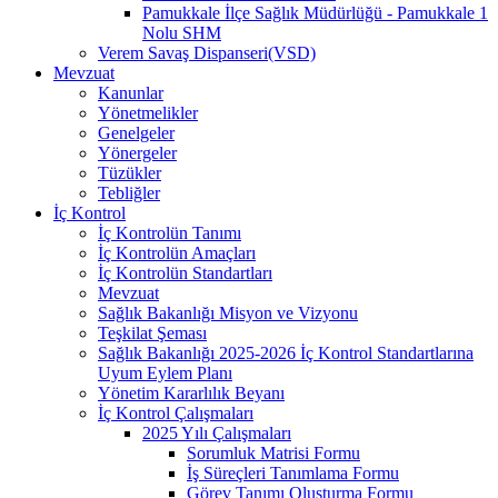
Pamukkale İlçe Sağlık Müdürlüğü - Pamukkale 1
Nolu SHM
Verem Savaş Dispanseri(VSD)
Mevzuat
Kanunlar
Yönetmelikler
Genelgeler
Yönergeler
Tüzükler
Tebliğler
İç Kontrol
İç Kontrolün Tanımı
İç Kontrolün Amaçları
İç Kontrolün Standartları
Mevzuat
Sağlık Bakanlığı Misyon ve Vizyonu
Teşkilat Şeması
Sağlık Bakanlığı 2025-2026 İç Kontrol Standartlarına
Uyum Eylem Planı
Yönetim Kararlılık Beyanı
İç Kontrol Çalışmaları
2025 Yılı Çalışmaları
Sorumluk Matrisi Formu
İş Süreçleri Tanımlama Formu
Görev Tanımı Oluşturma Formu