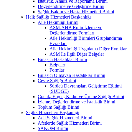
İstatistik, Analiz ve Raporlama Birimi
Değerlendirme ve Geliştirme Birimi
Sağlık Bakım ve Hasta Hizmetleri Birimi
Halk Sağlığı Hizmetleri Başkanlığı
Aile Hekimliği Birimi
ASM-AHB Rutin İzleme ve
Değerlendirme Formları
Aile Hekimliği Birimleri Gruplandırma
Evrakları
Aile Hekimliği Uygulama Diğer Evraklar
ASM İle İlgili Diğer Belgeler
Bulaşıcı Hastalıklar Birimi
Belgeler
Formlar
Bulaşıcı Olmayan Hastalıklar Birimi
Çevre Sağlığı Birimi
Sürücü Davranışları Geliştirme Eğitimi
(SÜDGE)
Çocuk, Ergen, Kadın ve Üreme Sağlığı Birimi
İzleme, Değerlendirme ve İstatistik Birimi
Toplum Sağlığı Birimi
Sağlık Hizmetleri Başkanlığı
Acil Sağlık Hizmetleri Birimi
Afetlerde Sağlık Hizmetleri Birimi
SAKOM Birimi