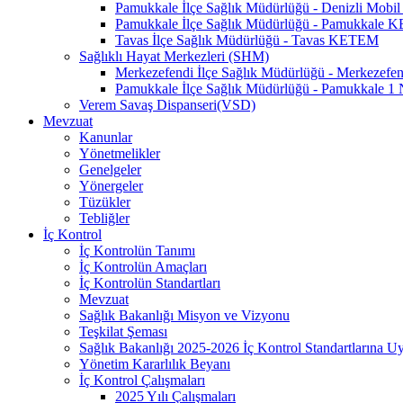
Pamukkale İlçe Sağlık Müdürlüğü - Denizli Mo
Pamukkale İlçe Sağlık Müdürlüğü - Pamukkale
Tavas İlçe Sağlık Müdürlüğü - Tavas KETEM
Sağlıklı Hayat Merkezleri (SHM)
Merkezefendi İlçe Sağlık Müdürlüğü - Merkezef
Pamukkale İlçe Sağlık Müdürlüğü - Pamukkale 
Verem Savaş Dispanseri(VSD)
Mevzuat
Kanunlar
Yönetmelikler
Genelgeler
Yönergeler
Tüzükler
Tebliğler
İç Kontrol
İç Kontrolün Tanımı
İç Kontrolün Amaçları
İç Kontrolün Standartları
Mevzuat
Sağlık Bakanlığı Misyon ve Vizyonu
Teşkilat Şeması
Sağlık Bakanlığı 2025-2026 İç Kontrol Standartlarına 
Yönetim Kararlılık Beyanı
İç Kontrol Çalışmaları
2025 Yılı Çalışmaları