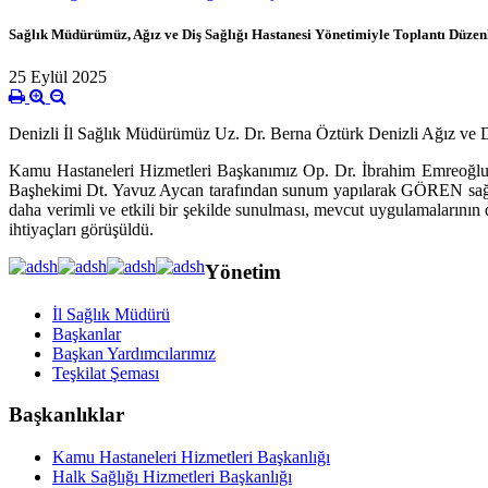
Sağlık Müdürümüz, Ağız ve Diş Sağlığı Hastanesi Yönetimiyle Toplantı Düzenl
25 Eylül 2025
Denizli İl Sağlık Müdürümüz Uz. Dr. Berna Öztürk Denizli Ağız ve Diş
Kamu Hastaneleri Hizmetleri Başkanımız Op. Dr. İbrahim Emreoğl
Başhekimi Dt. Yavuz Aycan tarafından sunum yapılarak GÖREN sağlıkta
daha verimli ve etkili bir şekilde sunulması, mevcut uygulamalarının d
ihtiyaçları görüşüldü.
Yönetim
İl Sağlık Müdürü
Başkanlar
Başkan Yardımcılarımız
Teşkilat Şeması
Başkanlıklar
Kamu Hastaneleri Hizmetleri Başkanlığı
Halk Sağlığı Hizmetleri Başkanlığı