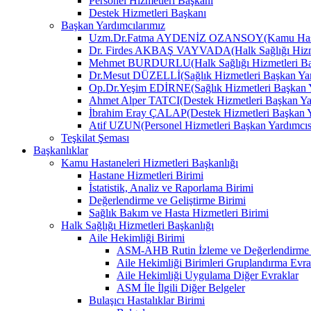
Personel Hizmetleri Başkanı
Destek Hizmetleri Başkanı
Başkan Yardımcılarımız
Uzm.Dr.Fatma AYDENİZ OZANSOY(Kamu Hastane
Dr. Firdes AKBAŞ VAYVADA(Halk Sağlığı Hizmet
Mehmet BURDURLU(Halk Sağlığı Hizmetleri Baş
Dr.Mesut DÜZELLİ(Sağlık Hizmetleri Başkan Yar
Op.Dr.Yeşim EDİRNE(Sağlık Hizmetleri Başkan Y
Ahmet Alper TATCI(Destek Hizmetleri Başkan Ya
İbrahim Eray ÇALAP(Destek Hizmetleri Başkan Y
Atif UZUN(Personel Hizmetleri Başkan Yardımcıs
Teşkilat Şeması
Başkanlıklar
Kamu Hastaneleri Hizmetleri Başkanlığı
Hastane Hizmetleri Birimi
İstatistik, Analiz ve Raporlama Birimi
Değerlendirme ve Geliştirme Birimi
Sağlık Bakım ve Hasta Hizmetleri Birimi
Halk Sağlığı Hizmetleri Başkanlığı
Aile Hekimliği Birimi
ASM-AHB Rutin İzleme ve Değerlendirme 
Aile Hekimliği Birimleri Gruplandırma Evra
Aile Hekimliği Uygulama Diğer Evraklar
ASM İle İlgili Diğer Belgeler
Bulaşıcı Hastalıklar Birimi