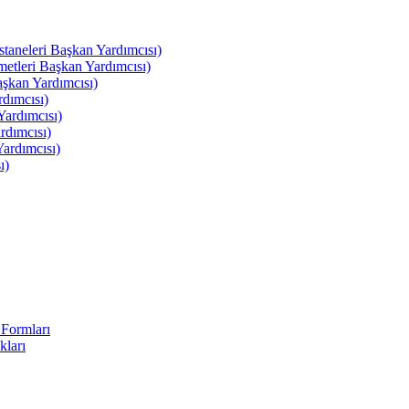
leri Başkan Yardımcısı)
leri Başkan Yardımcısı)
kan Yardımcısı)
dımcısı)
ardımcısı)
rdımcısı)
ardımcısı)
ı)
Formları
kları