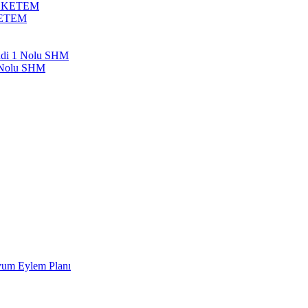
bil KETEM
 KETEM
endi 1 Nolu SHM
1 Nolu SHM
Uyum Eylem Planı