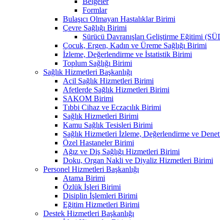
Belgeler
Formlar
Bulaşıcı Olmayan Hastalıklar Birimi
Çevre Sağlığı Birimi
Sürücü Davranışları Geliştirme Eğitimi (S
Çocuk, Ergen, Kadın ve Üreme Sağlığı Birimi
İzleme, Değerlendirme ve İstatistik Birimi
Toplum Sağlığı Birimi
Sağlık Hizmetleri Başkanlığı
Acil Sağlık Hizmetleri Birimi
Afetlerde Sağlık Hizmetleri Birimi
SAKOM Birimi
Tıbbi Cihaz ve Eczacılık Birimi
Sağlık Hizmetleri Birimi
Kamu Sağlık Tesisleri Birimi
Sağlık Hizmetleri İzleme, Değerlendirme ve Denet
Özel Hastaneler Birimi
Ağız ve Diş Sağlığı Hizmetleri Birimi
Doku, Organ Nakli ve Diyaliz Hizmetleri Birimi
Personel Hizmetleri Başkanlığı
Atama Birimi
Özlük İşleri Birimi
Disiplin İşlemleri Birimi
Eğitim Hizmetleri Birimi
Destek Hizmetleri Başkanlığı