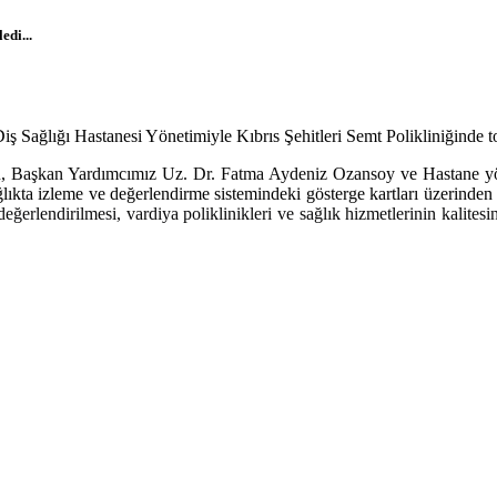
edi...
 Sağlığı Hastanesi Yönetimiyle Kıbrıs Şehitleri Semt Polikliniğinde to
u, Başkan Yardımcımız Uz. Dr. Fatma Aydeniz Ozansoy
ve Hastane yön
 izleme ve değerlendirme sistemindeki gösterge kartları üzerinden ha
eğerlendirilmesi, vardiya poliklinikleri ve sağlık hizmetlerinin kalitesi