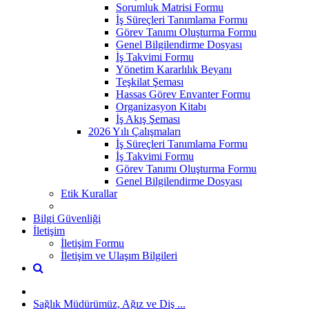
Sorumluk Matrisi Formu
İş Süreçleri Tanımlama Formu
Görev Tanımı Oluşturma Formu
Genel Bilgilendirme Dosyası
İş Takvimi Formu
Yönetim Kararlılık Beyanı
Teşkilat Şeması
Hassas Görev Envanter Formu
Organizasyon Kitabı
İş Akış Şeması
2026 Yılı Çalışmaları
İş Süreçleri Tanımlama Formu
İş Takvimi Formu
Görev Tanımı Oluşturma Formu
Genel Bilgilendirme Dosyası
Etik Kurallar
Bilgi Güvenliği
İletişim
İletişim Formu
İletişim ve Ulaşım Bilgileri
Sağlık Müdürümüz, Ağız ve Diş ...