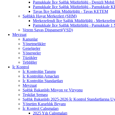
Pamukkale İlçe Sağlık Müdürlüğü - Denizli Mo
Pamukkale İlçe Sağlık Müdürlüğü - Pamukkale
Tavas İlçe Sağlık Müdürlüğü - Tavas KETEM
Sağlıklı Hayat Merkezleri (SHM)
Merkezefendi İlçe Sağlık Müdürlüğü - Merkezef
Pamukkale İlçe Sağlık Müdürlüğü - Pamukkale 
Verem Savaş Dispanseri(VSD)
Mevzuat
Kanunlar
Yönetmelikler
Genelgeler
Yönergeler
Tüzükler
Tebliğler
İç Kontrol
İç Kontrolün Tanımı
İç Kontrolün Amaçları
İç Kontrolün Standartları
Mevzuat
Sağlık Bakanlığı Misyon ve Vizyonu
Teşkilat Şeması
Sağlık Bakanlığı 2025-2026 İç Kontrol Standartlarına 
Yönetim Kararlılık Beyanı
İç Kontrol Çalışmaları
2025 Yılı Çalışmaları