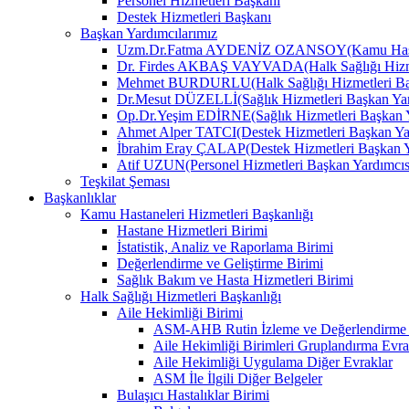
Personel Hizmetleri Başkanı
Destek Hizmetleri Başkanı
Başkan Yardımcılarımız
Uzm.Dr.Fatma AYDENİZ OZANSOY(Kamu Hastane
Dr. Firdes AKBAŞ VAYVADA(Halk Sağlığı Hizmet
Mehmet BURDURLU(Halk Sağlığı Hizmetleri Baş
Dr.Mesut DÜZELLİ(Sağlık Hizmetleri Başkan Yar
Op.Dr.Yeşim EDİRNE(Sağlık Hizmetleri Başkan Y
Ahmet Alper TATCI(Destek Hizmetleri Başkan Ya
İbrahim Eray ÇALAP(Destek Hizmetleri Başkan Y
Atif UZUN(Personel Hizmetleri Başkan Yardımcıs
Teşkilat Şeması
Başkanlıklar
Kamu Hastaneleri Hizmetleri Başkanlığı
Hastane Hizmetleri Birimi
İstatistik, Analiz ve Raporlama Birimi
Değerlendirme ve Geliştirme Birimi
Sağlık Bakım ve Hasta Hizmetleri Birimi
Halk Sağlığı Hizmetleri Başkanlığı
Aile Hekimliği Birimi
ASM-AHB Rutin İzleme ve Değerlendirme 
Aile Hekimliği Birimleri Gruplandırma Evra
Aile Hekimliği Uygulama Diğer Evraklar
ASM İle İlgili Diğer Belgeler
Bulaşıcı Hastalıklar Birimi