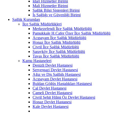
İdari Hizmetler Birimi
Mali Hizmetler Birimi
Sağlık Bilgi Sistemleri Birimi
İş Sağlığı ve Güvenliği Birimi
Sağlık Kurumları
İlçe Sağlık Müdürlükleri
Merkezefendi İlçe Sağlık Müdürlüğü
Pamukkale H.Cafer Özer İlçe Sağlık Müdürlüğü
Acıpayam İlçe Sağlık Müdürlüğü
Honaz İlçe Sağlık Müdürlüğü
Çivril İlçe Sağlık Müdürlüğü
Sarayköy İlçe Sağlık Müdürlüğü
Tavas İlçe Sağlık Müdürlüğü
Kamu Hastaneleri
Denizli Devlet Hastanesi
Servergazi Devlet Hastanesi
Ağız ve Diş Sağlığı Hastanesi
Acıpayam Devlet Hastanesi
Buldan Göğüs Hastalıkları Hastanesi
Çal Devlet Hastanesi
Çameli Devlet Hastanesi
Çivril Şehit Hilmi Öz Devlet Hastanesi
Honaz Devlet Hastanesi
Kale Devlet Hastanesi