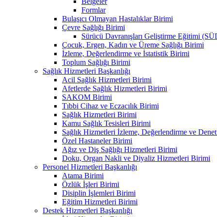
Belgeler
Formlar
Bulaşıcı Olmayan Hastalıklar Birimi
Çevre Sağlığı Birimi
Sürücü Davranışları Geliştirme Eğitimi (S
Çocuk, Ergen, Kadın ve Üreme Sağlığı Birimi
İzleme, Değerlendirme ve İstatistik Birimi
Toplum Sağlığı Birimi
Sağlık Hizmetleri Başkanlığı
Acil Sağlık Hizmetleri Birimi
Afetlerde Sağlık Hizmetleri Birimi
SAKOM Birimi
Tıbbi Cihaz ve Eczacılık Birimi
Sağlık Hizmetleri Birimi
Kamu Sağlık Tesisleri Birimi
Sağlık Hizmetleri İzleme, Değerlendirme ve Denet
Özel Hastaneler Birimi
Ağız ve Diş Sağlığı Hizmetleri Birimi
Doku, Organ Nakli ve Diyaliz Hizmetleri Birimi
Personel Hizmetleri Başkanlığı
Atama Birimi
Özlük İşleri Birimi
Disiplin İşlemleri Birimi
Eğitim Hizmetleri Birimi
Destek Hizmetleri Başkanlığı