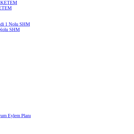
bil KETEM
 KETEM
endi 1 Nolu SHM
1 Nolu SHM
Uyum Eylem Planı