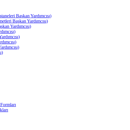
leri Başkan Yardımcısı)
leri Başkan Yardımcısı)
kan Yardımcısı)
dımcısı)
ardımcısı)
rdımcısı)
ardımcısı)
ı)
Formları
kları