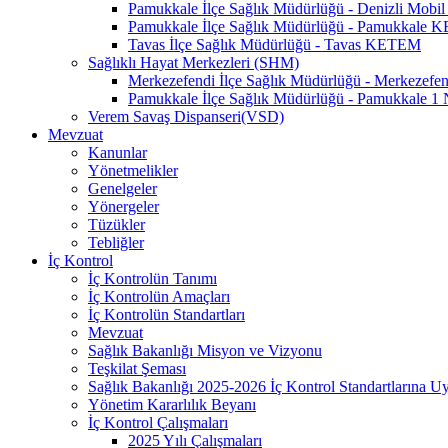
Pamukkale İlçe Sağlık Müdürlüğü - Denizli Mo
Pamukkale İlçe Sağlık Müdürlüğü - Pamukkale
Tavas İlçe Sağlık Müdürlüğü - Tavas KETEM
Sağlıklı Hayat Merkezleri (SHM)
Merkezefendi İlçe Sağlık Müdürlüğü - Merkezef
Pamukkale İlçe Sağlık Müdürlüğü - Pamukkale 
Verem Savaş Dispanseri(VSD)
Mevzuat
Kanunlar
Yönetmelikler
Genelgeler
Yönergeler
Tüzükler
Tebliğler
İç Kontrol
İç Kontrolün Tanımı
İç Kontrolün Amaçları
İç Kontrolün Standartları
Mevzuat
Sağlık Bakanlığı Misyon ve Vizyonu
Teşkilat Şeması
Sağlık Bakanlığı 2025-2026 İç Kontrol Standartlarına 
Yönetim Kararlılık Beyanı
İç Kontrol Çalışmaları
2025 Yılı Çalışmaları