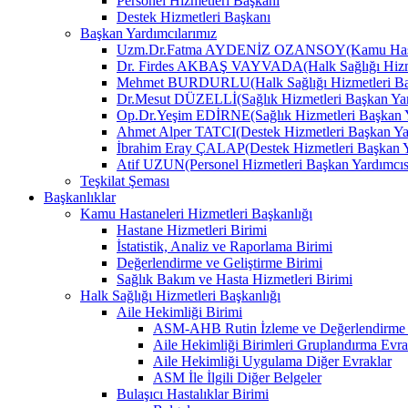
Personel Hizmetleri Başkanı
Destek Hizmetleri Başkanı
Başkan Yardımcılarımız
Uzm.Dr.Fatma AYDENİZ OZANSOY(Kamu Hastane
Dr. Firdes AKBAŞ VAYVADA(Halk Sağlığı Hizmet
Mehmet BURDURLU(Halk Sağlığı Hizmetleri Baş
Dr.Mesut DÜZELLİ(Sağlık Hizmetleri Başkan Yar
Op.Dr.Yeşim EDİRNE(Sağlık Hizmetleri Başkan Y
Ahmet Alper TATCI(Destek Hizmetleri Başkan Ya
İbrahim Eray ÇALAP(Destek Hizmetleri Başkan Y
Atif UZUN(Personel Hizmetleri Başkan Yardımcıs
Teşkilat Şeması
Başkanlıklar
Kamu Hastaneleri Hizmetleri Başkanlığı
Hastane Hizmetleri Birimi
İstatistik, Analiz ve Raporlama Birimi
Değerlendirme ve Geliştirme Birimi
Sağlık Bakım ve Hasta Hizmetleri Birimi
Halk Sağlığı Hizmetleri Başkanlığı
Aile Hekimliği Birimi
ASM-AHB Rutin İzleme ve Değerlendirme 
Aile Hekimliği Birimleri Gruplandırma Evra
Aile Hekimliği Uygulama Diğer Evraklar
ASM İle İlgili Diğer Belgeler
Bulaşıcı Hastalıklar Birimi