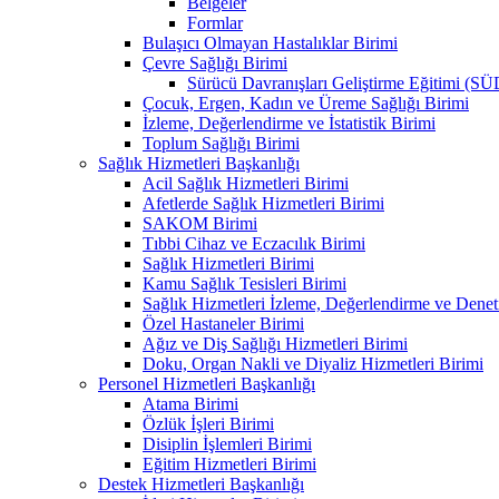
Belgeler
Formlar
Bulaşıcı Olmayan Hastalıklar Birimi
Çevre Sağlığı Birimi
Sürücü Davranışları Geliştirme Eğitimi (S
Çocuk, Ergen, Kadın ve Üreme Sağlığı Birimi
İzleme, Değerlendirme ve İstatistik Birimi
Toplum Sağlığı Birimi
Sağlık Hizmetleri Başkanlığı
Acil Sağlık Hizmetleri Birimi
Afetlerde Sağlık Hizmetleri Birimi
SAKOM Birimi
Tıbbi Cihaz ve Eczacılık Birimi
Sağlık Hizmetleri Birimi
Kamu Sağlık Tesisleri Birimi
Sağlık Hizmetleri İzleme, Değerlendirme ve Denet
Özel Hastaneler Birimi
Ağız ve Diş Sağlığı Hizmetleri Birimi
Doku, Organ Nakli ve Diyaliz Hizmetleri Birimi
Personel Hizmetleri Başkanlığı
Atama Birimi
Özlük İşleri Birimi
Disiplin İşlemleri Birimi
Eğitim Hizmetleri Birimi
Destek Hizmetleri Başkanlığı