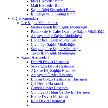
İdari Hizmetler Birimi
Mali Hizmetler Birimi
Sağlık Bilgi Sistemleri Birimi
İş Sağlığı ve Güvenliği Birimi
Sağlık Kurumları
İlçe Sağlık Müdürlükleri
Merkezefendi İlçe Sağlık Müdürlüğü
Pamukkale H.Cafer Özer İlçe Sağlık Müdürlüğü
Acıpayam İlçe Sağlık Müdürlüğü
Honaz İlçe Sağlık Müdürlüğü
Çivril İlçe Sağlık Müdürlüğü
Sarayköy İlçe Sağlık Müdürlüğü
Tavas İlçe Sağlık Müdürlüğü
Kamu Hastaneleri
Denizli Devlet Hastanesi
Servergazi Devlet Hastanesi
Ağız ve Diş Sağlığı Hastanesi
Acıpayam Devlet Hastanesi
Buldan Göğüs Hastalıkları Hastanesi
Çal Devlet Hastanesi
Çameli Devlet Hastanesi
Çivril Şehit Hilmi Öz Devlet Hastanesi
Honaz Devlet Hastanesi
Kale Devlet Hastanesi