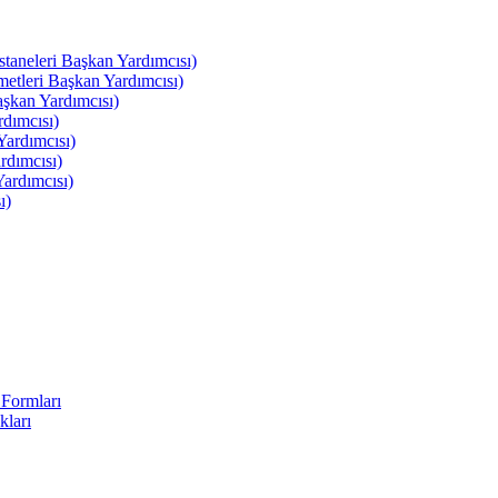
leri Başkan Yardımcısı)
leri Başkan Yardımcısı)
kan Yardımcısı)
dımcısı)
ardımcısı)
rdımcısı)
ardımcısı)
ı)
Formları
kları