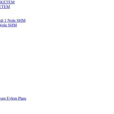
bil KETEM
 KETEM
endi 1 Nolu SHM
1 Nolu SHM
Uyum Eylem Planı