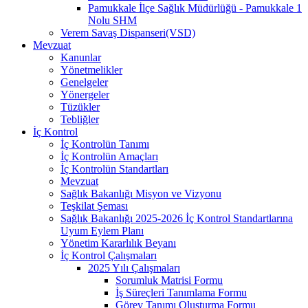
Pamukkale İlçe Sağlık Müdürlüğü - Pamukkale 1
Nolu SHM
Verem Savaş Dispanseri(VSD)
Mevzuat
Kanunlar
Yönetmelikler
Genelgeler
Yönergeler
Tüzükler
Tebliğler
İç Kontrol
İç Kontrolün Tanımı
İç Kontrolün Amaçları
İç Kontrolün Standartları
Mevzuat
Sağlık Bakanlığı Misyon ve Vizyonu
Teşkilat Şeması
Sağlık Bakanlığı 2025-2026 İç Kontrol Standartlarına
Uyum Eylem Planı
Yönetim Kararlılık Beyanı
İç Kontrol Çalışmaları
2025 Yılı Çalışmaları
Sorumluk Matrisi Formu
İş Süreçleri Tanımlama Formu
Görev Tanımı Oluşturma Formu