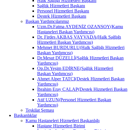
Halk Sağlığı Hizmetleri Başkanı
Sağlık Hizmetleri Başkanı
Personel Hizmetleri Başkanı
Destek Hizmetleri Başkanı
Başkan Yardımcılarımız
Uzm.Dr.Fatma AYDENİZ OZANSOY(Kamu
Hastaneleri Başkan Yardımcısı)
Dr. Firdes AKBAŞ VAYVADA(Halk Sağlığı
Hizmetleri Başkan Yardımcısı)
Mehmet BURDURLU(Halk Sağlığı Hizmetleri
Başkan Yardımcısı)
Dr.Mesut DÜZELLİ(Sağlık Hizmetleri Başkan
Yardımcısı)
Op.Dr.Yeşim EDİRNE(Sağlık Hizmetleri
Başkan Yardımcısı)
Ahmet Alper TATCI(Destek Hizmetleri Başkan
Yardımcısı)
İbrahim Eray ÇALAP(Destek Hizmetleri Başkan
Yardımcısı)
Atif UZUN(Personel Hizmetleri Başkan
Yardımcısı)
Teşkilat Şeması
Başkanlıklar
Kamu Hastaneleri Hizmetleri Başkanlığı
Hastane Hizmetleri Birimi