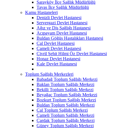
Sarayköy İlçe Sağlık Müdürlüğü
Tavas İlçe Sağlık Müdürlüğü
Kamu Hastaneleri
Denizli Devlet Hastanesi
Servergazi Devlet Hastanesi
Ağız ve Diş Sağlığı Hastanesi
Acıpayam Devlet Hastanesi
Buldan Göğüs Hastalıkları Hastanesi
Çal Devlet Hastanesi
Çameli Devlet Hastanesi
Çivril Şehit Hilmi Öz Devlet Hastanesi
Honaz Devlet Hastanesi
Kale Devlet Hastanesi
Toplum Sağlığı Merkezleri
Babadağ Toplum Sağlığı Merkezi
Baklan Toplum Sağlığı Merkezi
Bekilli Toplum Sağlığı Merkezi
Beyağaç Toplum Sağlığı Merkezi
Bozkurt Toplum Sağlığı Merkezi
Buldan Toplum Sağlığı Merkezi
Çal Toplum Sağlığı Merkezi
Çameli Toplum Sağlığı Merkezi
Çardak Toplum Sağlığı Merkezi
Güney Toplum Sağlığı Merkezi