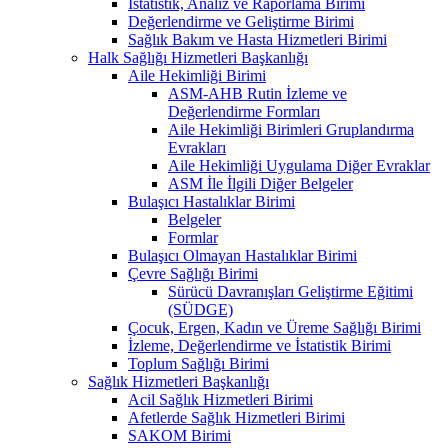
İstatistik, Analiz ve Raporlama Birimi
Değerlendirme ve Geliştirme Birimi
Sağlık Bakım ve Hasta Hizmetleri Birimi
Halk Sağlığı Hizmetleri Başkanlığı
Aile Hekimliği Birimi
ASM-AHB Rutin İzleme ve
Değerlendirme Formları
Aile Hekimliği Birimleri Gruplandırma
Evrakları
Aile Hekimliği Uygulama Diğer Evraklar
ASM İle İlgili Diğer Belgeler
Bulaşıcı Hastalıklar Birimi
Belgeler
Formlar
Bulaşıcı Olmayan Hastalıklar Birimi
Çevre Sağlığı Birimi
Sürücü Davranışları Geliştirme Eğitimi
(SÜDGE)
Çocuk, Ergen, Kadın ve Üreme Sağlığı Birimi
İzleme, Değerlendirme ve İstatistik Birimi
Toplum Sağlığı Birimi
Sağlık Hizmetleri Başkanlığı
Acil Sağlık Hizmetleri Birimi
Afetlerde Sağlık Hizmetleri Birimi
SAKOM Birimi