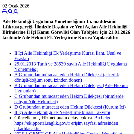
02 Ocak 2026
Aile Hekimliği Uygulama Yönetmeliğinin 15. maddesinin
1.fıkrası gereği, İlimizde Boşalan ve Yeni Açılan Aile Hekimliği
Birimlerine İl İçi Kamu Görevlisi Olan Tabipler İçin 21.01.2026
tarihinde Aile Hekimi Ek Yerleştirme Kurası Yapılacaktır.
İl İçi Aile Hekimliği Ek Yerleştirme Kurası İlanı, Usul ve
Esasları
25.01.2013 Tarih ve 28539 sayılı Aile Hekimliği Uygulama
Yönetmeliği
A Grubundan müracaat eden Hekim Dilekçesi (askerlik
dönüşü/doğum sonu izinden dönen)
B Grubundan müracaat eden Hekim Dilekçesi (Aile Hekimi
Uzmanları)
C Grubundan müracaat eden Hekim Dilekçesi (birimlerde
çalışan Aile Hekimleri)
D Grubundan müracaat eden Hekim Dilekçesi (Kurum İçi)
İl İçi Aile Hekimliği Ek Yerleştirme kurası Takvimi
Güncellenmiş Hizmet puanı detayı çıktısı.
Bu belge
https://ekipportal.saglik.gov.tr erişim sayfası adresinden
çıkartılacaktır.
2025-1 GENELGE Aile Hekimliğine Geçişte Muvafakat