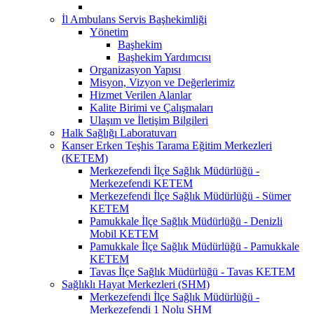
İl Ambulans Servis Başhekimliği
Yönetim
Başhekim
Başhekim Yardımcısı
Organizasyon Yapısı
Misyon, Vizyon ve Değerlerimiz
Hizmet Verilen Alanlar
Kalite Birimi ve Çalışmaları
Ulaşım ve İletişim Bilgileri
Halk Sağlığı Laboratuvarı
Kanser Erken Teşhis Tarama Eğitim Merkezleri
(KETEM)
Merkezefendi İlçe Sağlık Müdürlüğü -
Merkezefendi KETEM
Merkezefendi İlçe Sağlık Müdürlüğü - Sümer
KETEM
Pamukkale İlçe Sağlık Müdürlüğü - Denizli
Mobil KETEM
Pamukkale İlçe Sağlık Müdürlüğü - Pamukkale
KETEM
Tavas İlçe Sağlık Müdürlüğü - Tavas KETEM
Sağlıklı Hayat Merkezleri (SHM)
Merkezefendi İlçe Sağlık Müdürlüğü -
Merkezefendi 1 Nolu SHM