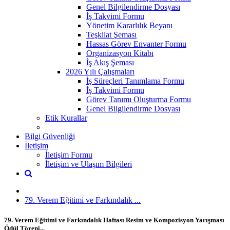
Genel Bilgilendirme Dosyası
İş Takvimi Formu
Yönetim Kararlılık Beyanı
Teşkilat Şeması
Hassas Görev Envanter Formu
Organizasyon Kitabı
İş Akış Şeması
2026 Yılı Çalışmaları
İş Süreçleri Tanımlama Formu
İş Takvimi Formu
Görev Tanımı Oluşturma Formu
Genel Bilgilendirme Dosyası
Etik Kurallar
Bilgi Güvenliği
İletişim
İletişim Formu
İletişim ve Ulaşım Bilgileri
79. Verem Eğitimi ve Farkındalık ...
79. Verem Eğitimi ve Farkındalık Haftası Resim ve Kompozisyon Yarışması
Ödül Töreni...