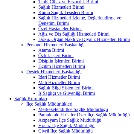
Tıbbi Cihaz ve Eczacılık Birimi
Sağlık Hizmetleri Birimi
Kamu Sağlık Tesisleri Birimi
Sağlık Hizmetleri İzleme, Değerlendirme ve
Denetimi Birimi
Özel Hastaneler Birimi
Ağız ve Diş Sağlığı Hizmetleri Birimi
Doku, Organ Nakli ve Diyaliz Hizmetleri Birimi
Personel Hizmetleri Başkanlığı
Atama Birimi
Özlük İşleri Birimi
Disiplin İşlemleri Birimi
Eğitim Hizmetleri Birimi
Destek Hizmetleri Başkanlığı
İdari Hizmetler Birimi
Mali Hizmetler Birimi
Sağlık Bilgi Sistemleri Birimi
İş Sağlığı ve Güvenliği Birimi
Sağlık Kurumları
İlçe Sağlık Müdürlükleri
Merkezefendi İlçe Sağlık Müdürlüğü
Pamukkale H.Cafer Özer İlçe Sağlık Müdürlüğü
Acıpayam İlçe Sağlık Müdürlüğü
Honaz İlçe Sağlık Müdürlüğü
Çivril İlçe Sağlık Müdürlüğü