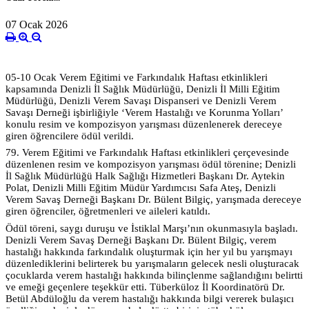
07 Ocak 2026
05-10 Ocak Verem Eğitimi ve Farkındalık Haftası etkinlikleri
kapsamında Denizli İl Sağlık Müdürlüğü, Denizli İl Milli Eğitim
Müdürlüğü, Denizli Verem Savaşı Dispanseri ve Denizli Verem
Savaşı Derneği işbirliğiyle ‘Verem Hastalığı ve Korunma Yolları’
konulu resim ve kompozisyon yarışması düzenlenerek dereceye
giren öğrencilere ödül verildi.
79. Verem Eğitimi ve Farkındalık Haftası etkinlikleri çerçevesinde
düzenlenen resim ve kompozisyon yarışması ödül törenine; Denizli
İl Sağlık Müdürlüğü Halk Sağlığı Hizmetleri Başkanı Dr. Aytekin
Polat, Denizli Milli Eğitim Müdür Yardımcısı Safa Ateş, Denizli
Verem Savaş Derneği Başkanı Dr. Bülent Bilgiç, yarışmada dereceye
giren öğrenciler, öğretmenleri ve aileleri katıldı.
Ödül töreni, saygı duruşu ve İstiklal Marşı’nın okunmasıyla başladı.
Denizli Verem Savaş Derneği Başkanı Dr. Bülent Bilgiç, verem
hastalığı hakkında farkındalık oluşturmak için her yıl bu yarışmayı
düzenlediklerini belirterek bu yarışmaların gelecek nesli oluşturacak
çocuklarda verem hastalığı hakkında bilinçlenme sağlandığını belirtti
ve emeği geçenlere teşekkür etti. Tüberküloz İl Koordinatörü Dr.
Betül Abdüloğlu da verem hastalığı hakkında bilgi vererek bulaşıcı