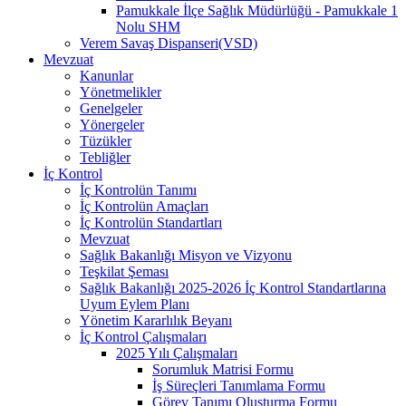
Pamukkale İlçe Sağlık Müdürlüğü - Pamukkale 1
Nolu SHM
Verem Savaş Dispanseri(VSD)
Mevzuat
Kanunlar
Yönetmelikler
Genelgeler
Yönergeler
Tüzükler
Tebliğler
İç Kontrol
İç Kontrolün Tanımı
İç Kontrolün Amaçları
İç Kontrolün Standartları
Mevzuat
Sağlık Bakanlığı Misyon ve Vizyonu
Teşkilat Şeması
Sağlık Bakanlığı 2025-2026 İç Kontrol Standartlarına
Uyum Eylem Planı
Yönetim Kararlılık Beyanı
İç Kontrol Çalışmaları
2025 Yılı Çalışmaları
Sorumluk Matrisi Formu
İş Süreçleri Tanımlama Formu
Görev Tanımı Oluşturma Formu