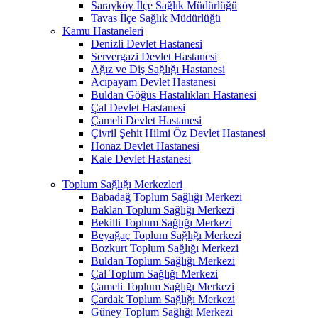
Sarayköy İlçe Sağlık Müdürlüğü
Tavas İlçe Sağlık Müdürlüğü
Kamu Hastaneleri
Denizli Devlet Hastanesi
Servergazi Devlet Hastanesi
Ağız ve Diş Sağlığı Hastanesi
Acıpayam Devlet Hastanesi
Buldan Göğüs Hastalıkları Hastanesi
Çal Devlet Hastanesi
Çameli Devlet Hastanesi
Çivril Şehit Hilmi Öz Devlet Hastanesi
Honaz Devlet Hastanesi
Kale Devlet Hastanesi
Toplum Sağlığı Merkezleri
Babadağ Toplum Sağlığı Merkezi
Baklan Toplum Sağlığı Merkezi
Bekilli Toplum Sağlığı Merkezi
Beyağaç Toplum Sağlığı Merkezi
Bozkurt Toplum Sağlığı Merkezi
Buldan Toplum Sağlığı Merkezi
Çal Toplum Sağlığı Merkezi
Çameli Toplum Sağlığı Merkezi
Çardak Toplum Sağlığı Merkezi
Güney Toplum Sağlığı Merkezi