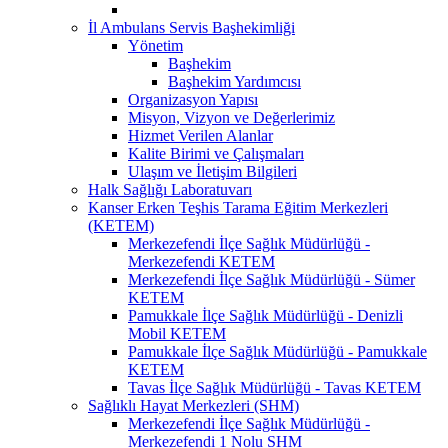
İl Ambulans Servis Başhekimliği
Yönetim
Başhekim
Başhekim Yardımcısı
Organizasyon Yapısı
Misyon, Vizyon ve Değerlerimiz
Hizmet Verilen Alanlar
Kalite Birimi ve Çalışmaları
Ulaşım ve İletişim Bilgileri
Halk Sağlığı Laboratuvarı
Kanser Erken Teşhis Tarama Eğitim Merkezleri
(KETEM)
Merkezefendi İlçe Sağlık Müdürlüğü -
Merkezefendi KETEM
Merkezefendi İlçe Sağlık Müdürlüğü - Sümer
KETEM
Pamukkale İlçe Sağlık Müdürlüğü - Denizli
Mobil KETEM
Pamukkale İlçe Sağlık Müdürlüğü - Pamukkale
KETEM
Tavas İlçe Sağlık Müdürlüğü - Tavas KETEM
Sağlıklı Hayat Merkezleri (SHM)
Merkezefendi İlçe Sağlık Müdürlüğü -
Merkezefendi 1 Nolu SHM