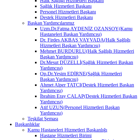
Halk Sağlığı Hizmetleri Başkanı
Sağlık Hizmetleri Başkanı
Personel Hizmetleri Başkanı
Destek Hizmetleri Başkanı
Başkan Yardımcılarımız
Uzm.Dr.Fatma AYDENİZ OZANSOY(Kamu
Hastaneleri Başkan Yardımcısı)
Dr. Firdes AKBAŞ VAYVADA(Halk Sağlığı
Hizmetleri Başkan Yardımcısı)
Mehmet BURDURLU(Halk Sağlığı Hizmetleri
Başkan Yardımcısı)
Dr.Mesut DÜZELLİ(Sağlık Hizmetleri Başkan
Yardımcısı)
Op.Dr.Yeşim EDİRNE(Sağlık Hizmetleri
Başkan Yardımcısı)
Ahmet Alper TATCI(Destek Hizmetleri Başkan
Yardımcısı)
İbrahim Eray ÇALAP(Destek Hizmetleri Başkan
Yardımcısı)
Atif UZUN(Personel Hizmetleri Başkan
Yardımcısı)
Teşkilat Şeması
Başkanlıklar
Kamu Hastaneleri Hizmetleri Başkanlığı
Hastane Hizmetleri Birimi