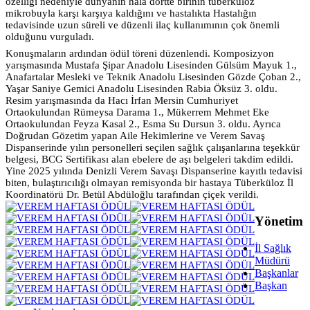
özelliği nedeniyle dünyanın hala dörtte birinin tüberküloz
mikrobuyla karşı karşıya kaldığını ve hastalıkta Hastalığın
tedavisinde uzun süreli ve düzenli ilaç kullanımının çok önemli
olduğunu vurguladı.
Konuşmaların ardından ödül töreni düzenlendi. Komposizyon
yarışmasında Mustafa Şipar Anadolu Lisesinden Gülsüm Mayuk 1.,
Anafartalar Mesleki ve Teknik Anadolu Lisesinden Gözde Çoban 2.,
Yaşar Saniye Gemici Anadolu Lisesinden Rabia Öksüz 3. oldu.
Resim yarışmasında da Hacı İrfan Mersin Cumhuriyet
Ortaokulundan Rümeysa Darama 1., Mükerrem Mehmet Eke
Ortaokulundan Feyza Kasal 2., Esma Su Dursun 3. oldu. Ayrıca
Doğrudan Gözetim yapan Aile Hekimlerine ve Verem Savaş
Dispanserinde yılın personelleri seçilen sağlık çalışanlarına teşekkür
belgesi, BCG Sertifikası alan ebelere de aşı belgeleri takdim edildi.
Yine 2025 yılında Denizli Verem Savaşı Dispanserine kayıtlı tedavisi
biten, bulaştırıcılığı olmayan remisyonda bir hastaya Tüberküloz İl
Koordinatörü Dr. Betül Abdüloğlu tarafından çiçek verildi.
Yönetim
İl Sağlık
Müdürü
Başkanlar
Başkan