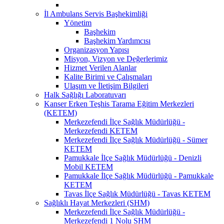
İl Ambulans Servis Başhekimliği
Yönetim
Başhekim
Başhekim Yardımcısı
Organizasyon Yapısı
Misyon, Vizyon ve Değerlerimiz
Hizmet Verilen Alanlar
Kalite Birimi ve Çalışmaları
Ulaşım ve İletişim Bilgileri
Halk Sağlığı Laboratuvarı
Kanser Erken Teşhis Tarama Eğitim Merkezleri
(KETEM)
Merkezefendi İlçe Sağlık Müdürlüğü -
Merkezefendi KETEM
Merkezefendi İlçe Sağlık Müdürlüğü - Sümer
KETEM
Pamukkale İlçe Sağlık Müdürlüğü - Denizli
Mobil KETEM
Pamukkale İlçe Sağlık Müdürlüğü - Pamukkale
KETEM
Tavas İlçe Sağlık Müdürlüğü - Tavas KETEM
Sağlıklı Hayat Merkezleri (SHM)
Merkezefendi İlçe Sağlık Müdürlüğü -
Merkezefendi 1 Nolu SHM