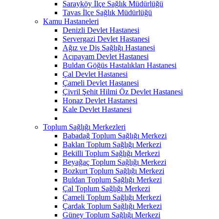
Sarayköy İlçe Sağlık Müdürlüğü
Tavas İlçe Sağlık Müdürlüğü
Kamu Hastaneleri
Denizli Devlet Hastanesi
Servergazi Devlet Hastanesi
Ağız ve Diş Sağlığı Hastanesi
Acıpayam Devlet Hastanesi
Buldan Göğüs Hastalıkları Hastanesi
Çal Devlet Hastanesi
Çameli Devlet Hastanesi
Çivril Şehit Hilmi Öz Devlet Hastanesi
Honaz Devlet Hastanesi
Kale Devlet Hastanesi
Toplum Sağlığı Merkezleri
Babadağ Toplum Sağlığı Merkezi
Baklan Toplum Sağlığı Merkezi
Bekilli Toplum Sağlığı Merkezi
Beyağaç Toplum Sağlığı Merkezi
Bozkurt Toplum Sağlığı Merkezi
Buldan Toplum Sağlığı Merkezi
Çal Toplum Sağlığı Merkezi
Çameli Toplum Sağlığı Merkezi
Çardak Toplum Sağlığı Merkezi
Güney Toplum Sağlığı Merkezi