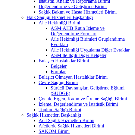
İstatistik, Analiz ve Raporlama Birimi
Değerlendirme ve Geliştirme Birimi
Sağlık Bakım ve Hasta Hizmetleri Birimi
Halk Sağlığı Hizmetleri Başkanlığı
Aile Hekimliği Birimi
ASM-AHB Rutin İzleme ve
Değerlendirme Formları
Aile Hekimliği Birimleri Gruplandırma
Evrakları
Aile Hekimliği Uygulama Diğer Evraklar
ASM İle İlgili Diğer Belgeler
Bulaşıcı Hastalıklar Birimi
Belgeler
Formlar
Bulaşıcı Olmayan Hastalıklar Birimi
Çevre Sağlığı Birimi
Sürücü Davranışları Geliştirme Eğitimi
(SÜDGE)
Çocuk, Ergen, Kadın ve Üreme Sağlığı Birimi
İzleme, Değerlendirme ve İstatistik Birimi
Toplum Sağlığı Birimi
Sağlık Hizmetleri Başkanlığı
Acil Sağlık Hizmetleri Birimi
Afetlerde Sağlık Hizmetleri Birimi
SAKOM Birimi