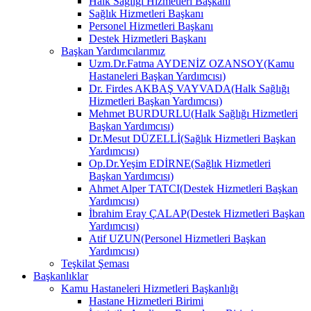
Halk Sağlığı Hizmetleri Başkanı
Sağlık Hizmetleri Başkanı
Personel Hizmetleri Başkanı
Destek Hizmetleri Başkanı
Başkan Yardımcılarımız
Uzm.Dr.Fatma AYDENİZ OZANSOY(Kamu
Hastaneleri Başkan Yardımcısı)
Dr. Firdes AKBAŞ VAYVADA(Halk Sağlığı
Hizmetleri Başkan Yardımcısı)
Mehmet BURDURLU(Halk Sağlığı Hizmetleri
Başkan Yardımcısı)
Dr.Mesut DÜZELLİ(Sağlık Hizmetleri Başkan
Yardımcısı)
Op.Dr.Yeşim EDİRNE(Sağlık Hizmetleri
Başkan Yardımcısı)
Ahmet Alper TATCI(Destek Hizmetleri Başkan
Yardımcısı)
İbrahim Eray ÇALAP(Destek Hizmetleri Başkan
Yardımcısı)
Atif UZUN(Personel Hizmetleri Başkan
Yardımcısı)
Teşkilat Şeması
Başkanlıklar
Kamu Hastaneleri Hizmetleri Başkanlığı
Hastane Hizmetleri Birimi