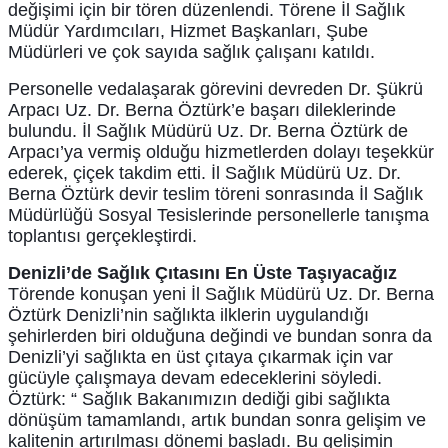
değişimi için bir tören düzenlendi. Törene İl Sa
ğlık
Müdür Yardımcıları, Hizmet Başkanları, Şube
Müdürleri ve çok sayıda sağlık çalışanı katıldı.
Personelle vedalaşarak görevini devreden Dr. Şükrü
Arpacı Uz. Dr. Berna Öztürk’e başarı dileklerinde
bulundu. İl Sağlık Müdürü Uz. Dr. Berna Öztürk de
Arpacı’ya vermiş olduğu hizmetlerden dolayı teşekkür
ederek, çiçek takdim etti. İl Sağlık Müdürü Uz. Dr.
Berna Öztürk devir teslim töreni sonrasında İl Sağlık
Müdürlüğü Sosyal Tesislerinde personellerle tanışma
toplantısı gerçekleştirdi.
Denizli’de Sağlık Çıtasını En Üste Taşıyacağız
Törende konuşan yeni İl Sağlık Müdürü Uz. Dr. Berna
Öztürk Denizli’nin sağlıkta ilklerin uygulandığı
şehirlerden biri olduğuna değindi ve bundan sonra da
Denizli’yi sağlıkta en üst çıtaya çıkarmak için var
gücüyle çalışmaya devam edeceklerini söyledi.
Öztürk: “ Sağlık Bakanımızın dediği gibi sağlıkta
dönüşüm tamamlandı, artık bundan sonra gelişim ve
kalitenin artırılması dönemi başladı. Bu gelişimin