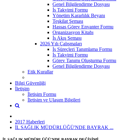
Genel Bilgilendirme Dosyası
İş Takvimi Formu
Yönetim Kararlılık Beyanı
Teşkilat Şeması
Hassas Görev Envanter Formu
Organizasyon Kitabı
İş Akış Şeması
2026 Yılı Çalışmaları
İş Süreçleri Tanımlama Formu
İş Takvimi Formu
Görev Tanımı Oluşturma Formu
Genel Bilgilendirme Dosyası
Etik Kurallar
Bilgi Güvenliği
İletişim
İletişim Formu
İletişim ve Ulaşım Bilgileri
2017 Haberleri
İL SAĞLIK MÜDÜRLÜĞÜ'NDE BAYRAK ...
İL SAĞLIK MÜDÜRLÜĞÜ'NDE BAYRAK DEĞİŞİMİ