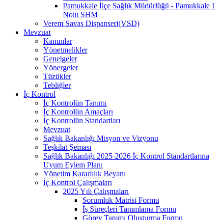
Pamukkale İlçe Sağlık Müdürlüğü - Pamukkale 1
Nolu SHM
Verem Savaş Dispanseri(VSD)
Mevzuat
Kanunlar
Yönetmelikler
Genelgeler
Yönergeler
Tüzükler
Tebliğler
İç Kontrol
İç Kontrolün Tanımı
İç Kontrolün Amaçları
İç Kontrolün Standartları
Mevzuat
Sağlık Bakanlığı Misyon ve Vizyonu
Teşkilat Şeması
Sağlık Bakanlığı 2025-2026 İç Kontrol Standartlarına
Uyum Eylem Planı
Yönetim Kararlılık Beyanı
İç Kontrol Çalışmaları
2025 Yılı Çalışmaları
Sorumluk Matrisi Formu
İş Süreçleri Tanımlama Formu
Görev Tanımı Oluşturma Formu