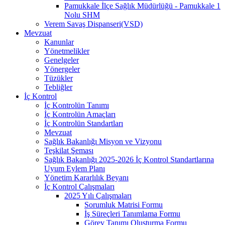
Pamukkale İlçe Sağlık Müdürlüğü - Pamukkale 1
Nolu SHM
Verem Savaş Dispanseri(VSD)
Mevzuat
Kanunlar
Yönetmelikler
Genelgeler
Yönergeler
Tüzükler
Tebliğler
İç Kontrol
İç Kontrolün Tanımı
İç Kontrolün Amaçları
İç Kontrolün Standartları
Mevzuat
Sağlık Bakanlığı Misyon ve Vizyonu
Teşkilat Şeması
Sağlık Bakanlığı 2025-2026 İç Kontrol Standartlarına
Uyum Eylem Planı
Yönetim Kararlılık Beyanı
İç Kontrol Çalışmaları
2025 Yılı Çalışmaları
Sorumluk Matrisi Formu
İş Süreçleri Tanımlama Formu
Görev Tanımı Oluşturma Formu