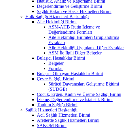
İstatistik, Analiz ve Raporlama Birimi
Değerlendirme ve Geliştirme Birimi
Sağlık Bakım ve Hasta Hizmetleri Birimi
Halk Sağlığı Hizmetleri Başkanlığı
Aile Hekimliği Birimi
ASM-AHB Rutin İzleme ve
Değerlendirme Formları
Aile Hekimliği Birimleri Gruplandırma
Evrakları
Aile Hekimliği Uygulama Diğer Evraklar
ASM İle İlgili Diğer Belgeler
Bulaşıcı Hastalıklar Birimi
Belgeler
Formlar
Bulaşıcı Olmayan Hastalıklar Birimi
Çevre Sağlığı Birimi
Sürücü Davranışları Geliştirme Eğitimi
(SÜDGE)
Çocuk, Ergen, Kadın ve Üreme Sağlığı Birimi
İzleme, Değerlendirme ve İstatistik Birimi
Toplum Sağlığı Birimi
Sağlık Hizmetleri Başkanlığı
Acil Sağlık Hizmetleri Birimi
Afetlerde Sağlık Hizmetleri Birimi
SAKOM Birimi