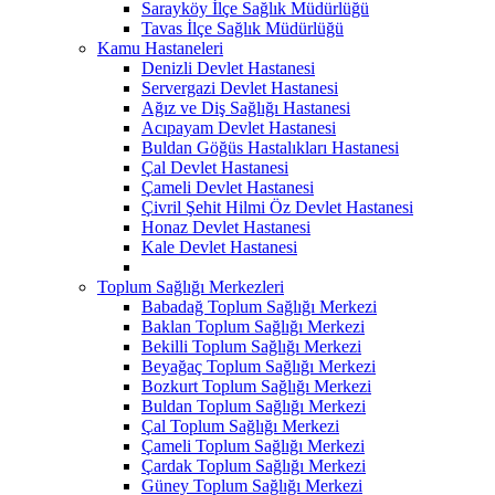
Sarayköy İlçe Sağlık Müdürlüğü
Tavas İlçe Sağlık Müdürlüğü
Kamu Hastaneleri
Denizli Devlet Hastanesi
Servergazi Devlet Hastanesi
Ağız ve Diş Sağlığı Hastanesi
Acıpayam Devlet Hastanesi
Buldan Göğüs Hastalıkları Hastanesi
Çal Devlet Hastanesi
Çameli Devlet Hastanesi
Çivril Şehit Hilmi Öz Devlet Hastanesi
Honaz Devlet Hastanesi
Kale Devlet Hastanesi
Toplum Sağlığı Merkezleri
Babadağ Toplum Sağlığı Merkezi
Baklan Toplum Sağlığı Merkezi
Bekilli Toplum Sağlığı Merkezi
Beyağaç Toplum Sağlığı Merkezi
Bozkurt Toplum Sağlığı Merkezi
Buldan Toplum Sağlığı Merkezi
Çal Toplum Sağlığı Merkezi
Çameli Toplum Sağlığı Merkezi
Çardak Toplum Sağlığı Merkezi
Güney Toplum Sağlığı Merkezi