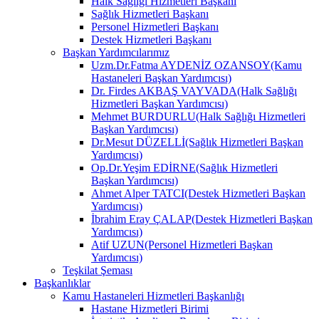
Halk Sağlığı Hizmetleri Başkanı
Sağlık Hizmetleri Başkanı
Personel Hizmetleri Başkanı
Destek Hizmetleri Başkanı
Başkan Yardımcılarımız
Uzm.Dr.Fatma AYDENİZ OZANSOY(Kamu
Hastaneleri Başkan Yardımcısı)
Dr. Firdes AKBAŞ VAYVADA(Halk Sağlığı
Hizmetleri Başkan Yardımcısı)
Mehmet BURDURLU(Halk Sağlığı Hizmetleri
Başkan Yardımcısı)
Dr.Mesut DÜZELLİ(Sağlık Hizmetleri Başkan
Yardımcısı)
Op.Dr.Yeşim EDİRNE(Sağlık Hizmetleri
Başkan Yardımcısı)
Ahmet Alper TATCI(Destek Hizmetleri Başkan
Yardımcısı)
İbrahim Eray ÇALAP(Destek Hizmetleri Başkan
Yardımcısı)
Atif UZUN(Personel Hizmetleri Başkan
Yardımcısı)
Teşkilat Şeması
Başkanlıklar
Kamu Hastaneleri Hizmetleri Başkanlığı
Hastane Hizmetleri Birimi