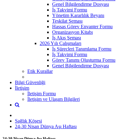
Genel Bilgilendirme Dosyası
İş Takvimi Formu
Yönetim Kararlılık Beyanı
Teşkilat Şeması
Hassas Görev Envanter Formu
Organizasyon Kitabı
İş Akış Şeması
2026 Yılı Çalışmaları
İş Süreçleri Tanımlama Formu
İş Takvimi Formu
Görev Tanımı Oluşturma Formu
Genel Bilgilendirme Dosyası
Etik Kurallar
Bilgi Güvenliği
İletişim
İletişim Formu
İletişim ve Ulaşım Bilgileri
Sağlık Köşesi
24-30 Nisan Dünya Aşı Haftası
24-30 Nisan Dünya Aşı Haftası