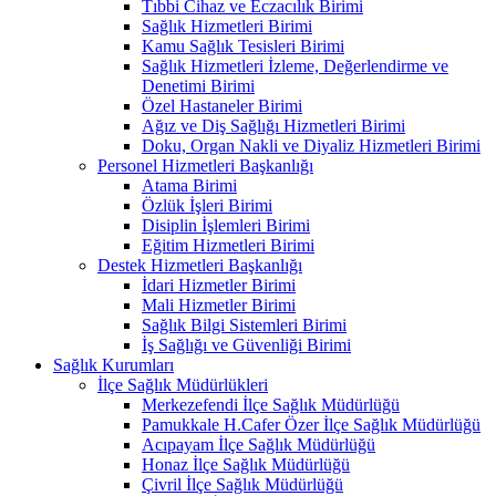
Tıbbi Cihaz ve Eczacılık Birimi
Sağlık Hizmetleri Birimi
Kamu Sağlık Tesisleri Birimi
Sağlık Hizmetleri İzleme, Değerlendirme ve
Denetimi Birimi
Özel Hastaneler Birimi
Ağız ve Diş Sağlığı Hizmetleri Birimi
Doku, Organ Nakli ve Diyaliz Hizmetleri Birimi
Personel Hizmetleri Başkanlığı
Atama Birimi
Özlük İşleri Birimi
Disiplin İşlemleri Birimi
Eğitim Hizmetleri Birimi
Destek Hizmetleri Başkanlığı
İdari Hizmetler Birimi
Mali Hizmetler Birimi
Sağlık Bilgi Sistemleri Birimi
İş Sağlığı ve Güvenliği Birimi
Sağlık Kurumları
İlçe Sağlık Müdürlükleri
Merkezefendi İlçe Sağlık Müdürlüğü
Pamukkale H.Cafer Özer İlçe Sağlık Müdürlüğü
Acıpayam İlçe Sağlık Müdürlüğü
Honaz İlçe Sağlık Müdürlüğü
Çivril İlçe Sağlık Müdürlüğü