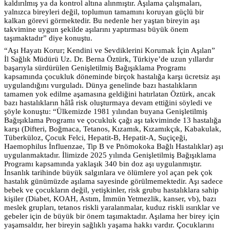
kaldırılmış ya da kontrol altına alınmıştır. Aşılama çalışmaları,
yalnızca bireyleri değil, toplumun tamamını koruyan güçlü bir
kalkan görevi görmektedir. Bu nedenle her yaştan bireyin aşı
takvimine uygun şekilde aşılarını yaptırması büyük önem
taşımaktadır” diye konuştu.
“Aşı Hayatı Korur; Kendini ve Sevdiklerini Korumak İçin Aşılan”
İl Sağlık Müdürü Uz. Dr. Berna Öztürk, Türkiye’de uzun yıllardır
başarıyla sürdürülen Genişletilmiş Bağışıklama Programı
kapsamında çocukluk döneminde birçok hastalığa karşı ücretsiz aşı
uygulandığını vurguladı. Dünya genelinde bazı hastalıkların
tamamen yok edilme aşamasına geldiğini hatırlatan Öztürk, ancak
bazı hastalıkların hâlâ risk oluşturmaya devam ettiğini söyledi ve
şöyle konuştu: “Ülkemizde 1981 yılından buyana Genişletilmiş
Bağışıklama Programı ve çocukluk çağı aşı takviminde 13 hastalığa
karşı (Difteri, Boğmaca, Tetanos, Kızamık, Kızamıkçık, Kabakulak,
Tüberküloz, Çocuk Felci, Hepatit-B, Hepatit-A, Suçiçeği,
Haemophilus İnfluenzae, Tip B ve Pnömokoka Bağlı Hastalıklar) aşı
uygulanmaktadır. İlimizde 2025 yılında Genişletilmiş Bağışıklama
Programı kapsamında yaklaşık 340 bin doz aşı uygulanmıştır.
İnsanlık tarihinde büyük salgınlara ve ölümlere yol açan pek çok
hastalık günümüzde aşılama sayesinde görülmemektedir. Aşı sadece
bebek ve çocukların değil, yetişkinler, risk grubu hastalıklara sahip
kişiler (Diabet, KOAH, Astım, İmmün Yetmezlik, kanser, vb), bazı
meslek grupları, tetanos riskli yaralanmalar, kuduz riskli ısırıklar ve
gebeler için de büyük bir önem taşımaktadır. Aşılama her birey için
yaşamsaldır, her bireyin sağlıklı yaşama hakkı vardır. Çocuklarını