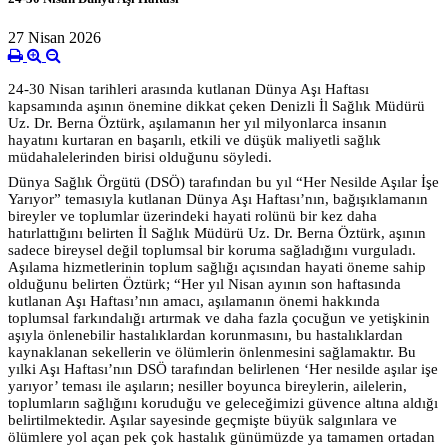
27 Nisan 2026
24-30 Nisan tarihleri arasında kutlanan Dünya Aşı Haftası
kapsamında aşının önemine dikkat çeken Denizli İl Sağlık Müdürü
Uz. Dr. Berna Öztürk, aşılamanın her yıl milyonlarca insanın
hayatını kurtaran en başarılı, etkili ve düşük maliyetli sağlık
müdahalelerinden birisi olduğunu söyledi.
Dünya Sağlık Örgütü (DSÖ) tarafından bu yıl “Her Nesilde Aşılar İşe
Yarıyor” temasıyla kutlanan Dünya Aşı Haftası’nın, bağışıklamanın
bireyler ve toplumlar üzerindeki hayati rolünü bir kez daha
hatırlattığını belirten İl Sağlık Müdürü Uz. Dr. Berna Öztürk, aşının
sadece bireysel değil toplumsal bir koruma sağladığını vurguladı.
Aşılama hizmetlerinin toplum sağlığı açısından hayati öneme sahip
olduğunu belirten Öztürk; “Her yıl Nisan ayının son haftasında
kutlanan Aşı Haftası’nın amacı, aşılamanın önemi hakkında
toplumsal farkındalığı artırmak ve daha fazla çocuğun ve yetişkinin
aşıyla önlenebilir hastalıklardan korunmasını, bu hastalıklardan
kaynaklanan sekellerin ve ölümlerin önlenmesini sağlamaktır. Bu
yılki Aşı Haftası’nın DSÖ tarafından belirlenen ‘Her nesilde aşılar işe
yarıyor’ teması ile aşıların; nesiller boyunca bireylerin, ailelerin,
toplumların sağlığını koruduğu ve geleceğimizi güvence altına aldığı
belirtilmektedir. Aşılar sayesinde geçmişte büyük salgınlara ve
ölümlere yol açan pek çok hastalık günümüzde ya tamamen ortadan