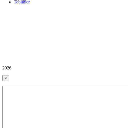
Tebliğler
2026
×