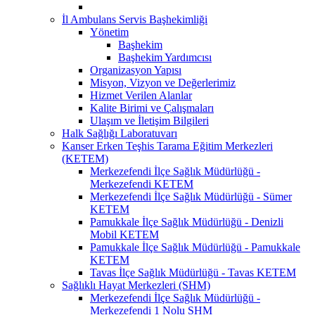
İl Ambulans Servis Başhekimliği
Yönetim
Başhekim
Başhekim Yardımcısı
Organizasyon Yapısı
Misyon, Vizyon ve Değerlerimiz
Hizmet Verilen Alanlar
Kalite Birimi ve Çalışmaları
Ulaşım ve İletişim Bilgileri
Halk Sağlığı Laboratuvarı
Kanser Erken Teşhis Tarama Eğitim Merkezleri
(KETEM)
Merkezefendi İlçe Sağlık Müdürlüğü -
Merkezefendi KETEM
Merkezefendi İlçe Sağlık Müdürlüğü - Sümer
KETEM
Pamukkale İlçe Sağlık Müdürlüğü - Denizli
Mobil KETEM
Pamukkale İlçe Sağlık Müdürlüğü - Pamukkale
KETEM
Tavas İlçe Sağlık Müdürlüğü - Tavas KETEM
Sağlıklı Hayat Merkezleri (SHM)
Merkezefendi İlçe Sağlık Müdürlüğü -
Merkezefendi 1 Nolu SHM