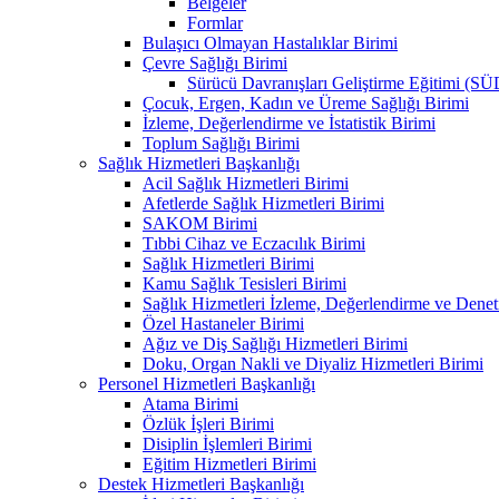
Belgeler
Formlar
Bulaşıcı Olmayan Hastalıklar Birimi
Çevre Sağlığı Birimi
Sürücü Davranışları Geliştirme Eğitimi (S
Çocuk, Ergen, Kadın ve Üreme Sağlığı Birimi
İzleme, Değerlendirme ve İstatistik Birimi
Toplum Sağlığı Birimi
Sağlık Hizmetleri Başkanlığı
Acil Sağlık Hizmetleri Birimi
Afetlerde Sağlık Hizmetleri Birimi
SAKOM Birimi
Tıbbi Cihaz ve Eczacılık Birimi
Sağlık Hizmetleri Birimi
Kamu Sağlık Tesisleri Birimi
Sağlık Hizmetleri İzleme, Değerlendirme ve Denet
Özel Hastaneler Birimi
Ağız ve Diş Sağlığı Hizmetleri Birimi
Doku, Organ Nakli ve Diyaliz Hizmetleri Birimi
Personel Hizmetleri Başkanlığı
Atama Birimi
Özlük İşleri Birimi
Disiplin İşlemleri Birimi
Eğitim Hizmetleri Birimi
Destek Hizmetleri Başkanlığı