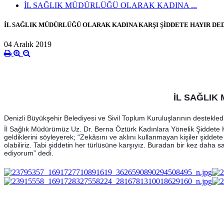
İL SAĞLIK MÜDÜRLÜĞÜ OLARAK KADINA ...
İL SAĞLIK MÜDÜRLÜĞÜ OLARAK KADINA KARŞI ŞİDDETE HAYIR DE
04 Aralık 2019
İL SAĞLIK
Denizli Büyükşehir Belediyesi ve Sivil Toplum Kuruluşlarının destekled
İl Sağlık Müdürümüz Uz. Dr. Berna Öztürk Kadınlara Yönelik Şiddete 
geldiklerini söyleyerek; “Zekâsını ve aklını kullanmayan kiş
iler şiddet
olabiliriz. Tabi şiddetin her türlüsüne karşıyız. Buradan bir kez daha 
ediyorum” dedi.