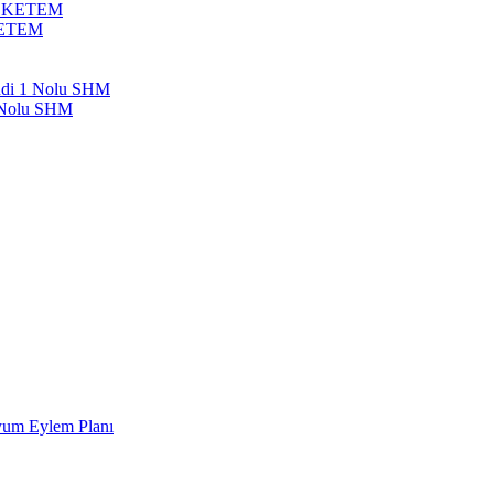
bil KETEM
 KETEM
endi 1 Nolu SHM
1 Nolu SHM
Uyum Eylem Planı