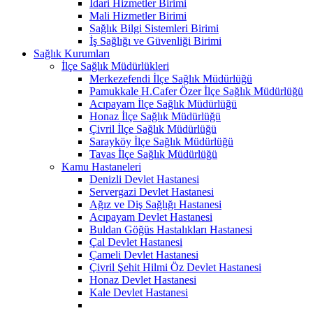
İdari Hizmetler Birimi
Mali Hizmetler Birimi
Sağlık Bilgi Sistemleri Birimi
İş Sağlığı ve Güvenliği Birimi
Sağlık Kurumları
İlçe Sağlık Müdürlükleri
Merkezefendi İlçe Sağlık Müdürlüğü
Pamukkale H.Cafer Özer İlçe Sağlık Müdürlüğü
Acıpayam İlçe Sağlık Müdürlüğü
Honaz İlçe Sağlık Müdürlüğü
Çivril İlçe Sağlık Müdürlüğü
Sarayköy İlçe Sağlık Müdürlüğü
Tavas İlçe Sağlık Müdürlüğü
Kamu Hastaneleri
Denizli Devlet Hastanesi
Servergazi Devlet Hastanesi
Ağız ve Diş Sağlığı Hastanesi
Acıpayam Devlet Hastanesi
Buldan Göğüs Hastalıkları Hastanesi
Çal Devlet Hastanesi
Çameli Devlet Hastanesi
Çivril Şehit Hilmi Öz Devlet Hastanesi
Honaz Devlet Hastanesi
Kale Devlet Hastanesi