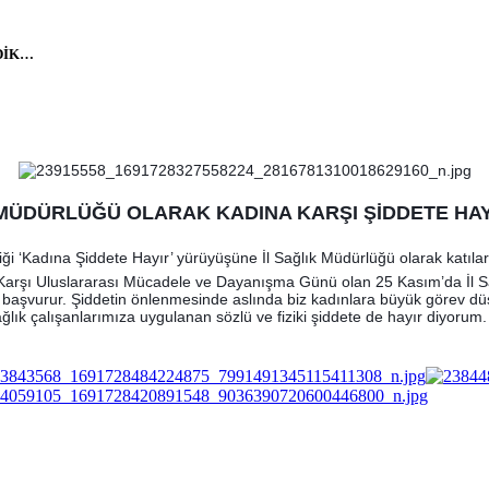
DİK…
 MÜDÜRLÜĞÜ OLARAK KADINA KARŞI ŞİDDETE HA
iği ‘Kadına Şiddete Hayır’ yürüyüşüne İl Sağlık Müdürlüğü olarak katıla
Karşı Uluslararası Mücadele ve Dayanışma Günü olan 25 Kasım’da İl Sa
e başvurur. Şiddetin önlenmesinde aslında biz kadınlara büyük görev düş
sağlık çalışanlarımıza uygulanan sözlü ve fiziki şiddete de hayır diyorum