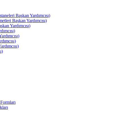
leri Başkan Yardımcısı)
leri Başkan Yardımcısı)
kan Yardımcısı)
dımcısı)
ardımcısı)
rdımcısı)
ardımcısı)
ı)
Formları
kları