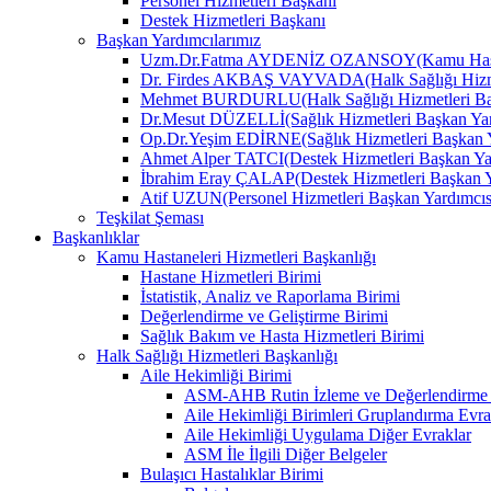
Personel Hizmetleri Başkanı
Destek Hizmetleri Başkanı
Başkan Yardımcılarımız
Uzm.Dr.Fatma AYDENİZ OZANSOY(Kamu Hastane
Dr. Firdes AKBAŞ VAYVADA(Halk Sağlığı Hizmet
Mehmet BURDURLU(Halk Sağlığı Hizmetleri Baş
Dr.Mesut DÜZELLİ(Sağlık Hizmetleri Başkan Yar
Op.Dr.Yeşim EDİRNE(Sağlık Hizmetleri Başkan Y
Ahmet Alper TATCI(Destek Hizmetleri Başkan Ya
İbrahim Eray ÇALAP(Destek Hizmetleri Başkan Y
Atif UZUN(Personel Hizmetleri Başkan Yardımcıs
Teşkilat Şeması
Başkanlıklar
Kamu Hastaneleri Hizmetleri Başkanlığı
Hastane Hizmetleri Birimi
İstatistik, Analiz ve Raporlama Birimi
Değerlendirme ve Geliştirme Birimi
Sağlık Bakım ve Hasta Hizmetleri Birimi
Halk Sağlığı Hizmetleri Başkanlığı
Aile Hekimliği Birimi
ASM-AHB Rutin İzleme ve Değerlendirme 
Aile Hekimliği Birimleri Gruplandırma Evra
Aile Hekimliği Uygulama Diğer Evraklar
ASM İle İlgili Diğer Belgeler
Bulaşıcı Hastalıklar Birimi