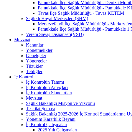
Pamukkale İlçe Sağlık Müdürlüğü - Denizli Mo
Pamukkale İlçe Sağlık Müdürlüğü - Pamukkale
Tavas İlçe Sağlık Müdürlüğü - Tavas KETEM
Sağlıklı Hayat Merkezleri (SHM)
Merkezefendi İlçe Sağlık Müdürlüğü - Merkezef
Pamukkale İlçe Sağlık Müdürlüğü - Pamukkale 
Verem Savaş Dispanseri(VSD)
Mevzuat
Kanunlar
Yönetmelikler
Genelgeler
Yönergeler
Tüzükler
Tebliğler
İç Kontrol
İç Kontrolün Tanımı
İç Kontrolün Amaçları
İç Kontrolün Standartları
Mevzuat
Sağlık Bakanlığı Misyon ve Vizyonu
Teşkilat Şeması
Sağlık Bakanlığı 2025-2026 İç Kontrol Standartlarına 
Yönetim Kararlılık Beyanı
İç Kontrol Çalışmaları
2025 Yılı Çalışmaları