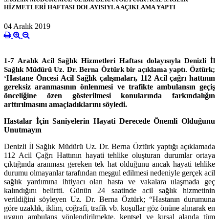
HİZMETLERİ HAFTASI DOLAYISIYLA AÇIKLAMA YAPTI
04 Aralık 2019
1-7 Aralık Acil Sağlık Hizmetleri Haftası dolayısıyla Denizli İl
Sağlık Müdürü Uz. Dr. Berna Öztürk bir açıklama yaptı. Öztürk;
Hastane Öncesi Acil Sağlık çalışmaları, 112 Acil çağrı hattının
‘
gereksiz aranmasının önlenmesi ve trafikte ambulansın geçiş
önceliğine özen gösterilmesi konularında farkındalığın
arttırılmasını amaçladıklarını söyledi.
Hastalar İçin Saniyelerin Hayati Derecede Önemli Olduğunu
Unutmayın
Denizli İl Sağlık Müdürü Uz. Dr. Berna Öztürk yaptığı açıklamada
112 Acil Çağrı Hattının hayati tehlike oluşturan durumlar ortaya
çıktığında aranması gereken tek hat olduğunu ancak hayati tehlike
durumu olmayanlar tarafından meşgul edilmesi nedeniyle gerçek acil
sağlık yardımına ihtiyacı olan hasta ve vakalara ulaşmada geç
kalındığını belirtti. Günün 24 saatinde acil sağlık hizmetinin
verildiğini söyleyen Uz. Dr. Berna Öztürk; “Hastanın durumuna
göre uzaklık, iklim, coğrafi, trafik vb. koşullar göz önüne alınarak en
uygun ambulans yönlendirilmekte, kentsel ve kırsal alanda tüm