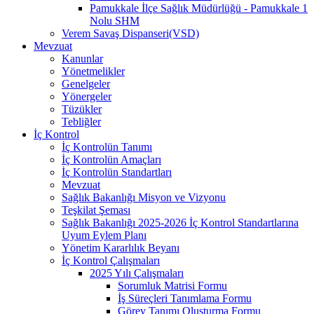
Pamukkale İlçe Sağlık Müdürlüğü - Pamukkale 1
Nolu SHM
Verem Savaş Dispanseri(VSD)
Mevzuat
Kanunlar
Yönetmelikler
Genelgeler
Yönergeler
Tüzükler
Tebliğler
İç Kontrol
İç Kontrolün Tanımı
İç Kontrolün Amaçları
İç Kontrolün Standartları
Mevzuat
Sağlık Bakanlığı Misyon ve Vizyonu
Teşkilat Şeması
Sağlık Bakanlığı 2025-2026 İç Kontrol Standartlarına
Uyum Eylem Planı
Yönetim Kararlılık Beyanı
İç Kontrol Çalışmaları
2025 Yılı Çalışmaları
Sorumluk Matrisi Formu
İş Süreçleri Tanımlama Formu
Görev Tanımı Oluşturma Formu