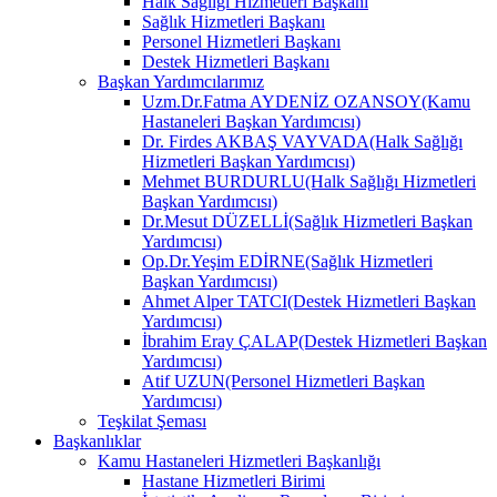
Halk Sağlığı Hizmetleri Başkanı
Sağlık Hizmetleri Başkanı
Personel Hizmetleri Başkanı
Destek Hizmetleri Başkanı
Başkan Yardımcılarımız
Uzm.Dr.Fatma AYDENİZ OZANSOY(Kamu
Hastaneleri Başkan Yardımcısı)
Dr. Firdes AKBAŞ VAYVADA(Halk Sağlığı
Hizmetleri Başkan Yardımcısı)
Mehmet BURDURLU(Halk Sağlığı Hizmetleri
Başkan Yardımcısı)
Dr.Mesut DÜZELLİ(Sağlık Hizmetleri Başkan
Yardımcısı)
Op.Dr.Yeşim EDİRNE(Sağlık Hizmetleri
Başkan Yardımcısı)
Ahmet Alper TATCI(Destek Hizmetleri Başkan
Yardımcısı)
İbrahim Eray ÇALAP(Destek Hizmetleri Başkan
Yardımcısı)
Atif UZUN(Personel Hizmetleri Başkan
Yardımcısı)
Teşkilat Şeması
Başkanlıklar
Kamu Hastaneleri Hizmetleri Başkanlığı
Hastane Hizmetleri Birimi