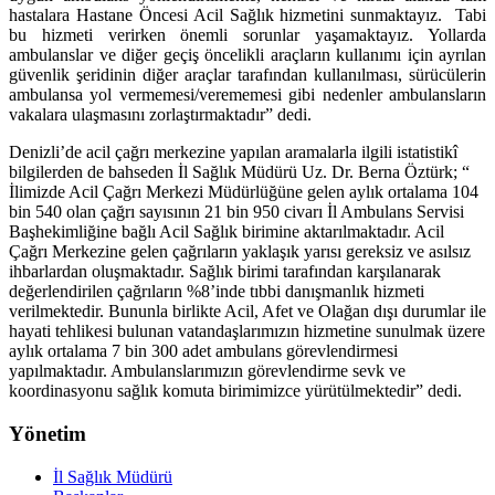
hastalara Hastane Öncesi Acil Sağlık hizmetini sunmaktayız. Tabi
bu hizmeti verirken önemli sorunlar yaşamaktayız. Yollarda
ambulanslar ve diğer geçiş öncelikli araçların kullanımı için ayrılan
güvenlik şeridinin diğer araçlar tarafından kullanılması, sürücülerin
ambulansa yol vermemesi/verememesi gibi nedenler ambulansların
vakalara ulaşmasını zorlaştırmaktadır” dedi.
Denizli’de acil çağrı merkezine yapılan aramalarla ilgili istatistikî
bilgilerden de bahseden İl Sağlık Müdürü Uz. Dr. Berna Öztürk; “
İlimizde Acil Çağrı Merkezi Müdürlüğüne gelen aylık ortalama 104
bin 540 olan çağrı sayısının 21 bin 950 civarı İl Ambulans Servisi
Başhekimliğine bağlı Acil Sağlık birimine aktarılmaktadır. Acil
Çağrı Merkezine gelen çağrıların yaklaşık yarısı gereksiz ve asılsız
ihbarlardan oluşmaktadır. Sağlık birimi tarafından karşılanarak
değerlendirilen çağrıların %8’inde tıbbi danışmanlık hizmeti
verilmektedir. Bununla birlikte Acil, Afet ve Olağan dışı durumlar ile
hayati tehlikesi bulunan vatandaşlarımızın hizmetine sunulmak üzere
aylık ortalama 7 bin 300 adet ambulans görevlendirmesi
yapılmaktadır. Ambulanslarımızın görevlendirme sevk ve
koordinasyonu sağlık komuta birimimizce yürütülmektedir” dedi.
Yönetim
İl Sağlık Müdürü