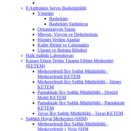
İl Ambulans Servis Başhekimliği
Yönetim
Başhekim
Başhekim Yardımcısı
Organizasyon Yapısı
Misyon, Vizyon ve Değerlerimiz
Hizmet Verilen Alanlar
Kalite Birimi ve Çalışmaları
Ulaşım ve İletişim Bilgileri
Halk Sağlığı Laboratuvarı
Kanser Erken Teşhis Tarama Eğitim Merkezleri
(KETEM)
Merkezefendi İlçe Sağlık Müdürlüğü -
Merkezefendi KETEM
Merkezefendi İlçe Sağlık Müdürlüğü - Sümer
KETEM
Pamukkale İlçe Sağlık Müdürlüğü - Denizli
Mobil KETEM
Pamukkale İlçe Sağlık Müdürlüğü - Pamukkale
KETEM
Tavas İlçe Sağlık Müdürlüğü - Tavas KETEM
Sağlıklı Hayat Merkezleri (SHM)
Merkezefendi İlçe Sağlık Müdürlüğü -
Merkezefendi 1 Nolu SHM