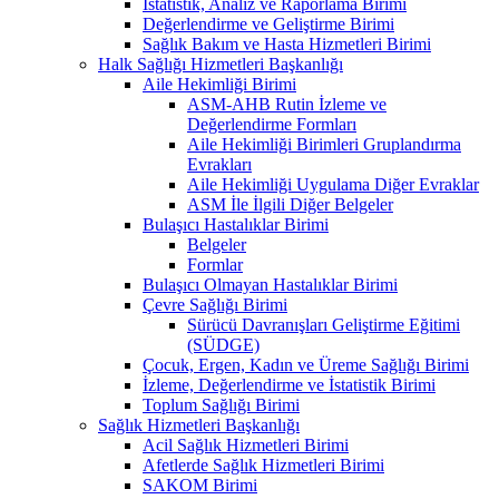
İstatistik, Analiz ve Raporlama Birimi
Değerlendirme ve Geliştirme Birimi
Sağlık Bakım ve Hasta Hizmetleri Birimi
Halk Sağlığı Hizmetleri Başkanlığı
Aile Hekimliği Birimi
ASM-AHB Rutin İzleme ve
Değerlendirme Formları
Aile Hekimliği Birimleri Gruplandırma
Evrakları
Aile Hekimliği Uygulama Diğer Evraklar
ASM İle İlgili Diğer Belgeler
Bulaşıcı Hastalıklar Birimi
Belgeler
Formlar
Bulaşıcı Olmayan Hastalıklar Birimi
Çevre Sağlığı Birimi
Sürücü Davranışları Geliştirme Eğitimi
(SÜDGE)
Çocuk, Ergen, Kadın ve Üreme Sağlığı Birimi
İzleme, Değerlendirme ve İstatistik Birimi
Toplum Sağlığı Birimi
Sağlık Hizmetleri Başkanlığı
Acil Sağlık Hizmetleri Birimi
Afetlerde Sağlık Hizmetleri Birimi
SAKOM Birimi