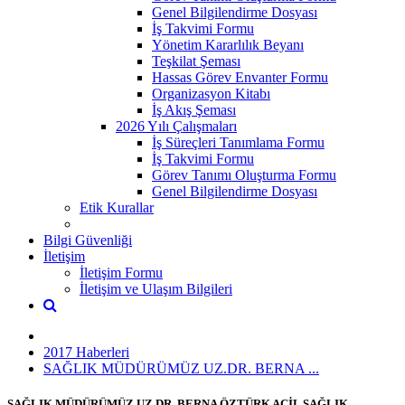
Genel Bilgilendirme Dosyası
İş Takvimi Formu
Yönetim Kararlılık Beyanı
Teşkilat Şeması
Hassas Görev Envanter Formu
Organizasyon Kitabı
İş Akış Şeması
2026 Yılı Çalışmaları
İş Süreçleri Tanımlama Formu
İş Takvimi Formu
Görev Tanımı Oluşturma Formu
Genel Bilgilendirme Dosyası
Etik Kurallar
Bilgi Güvenliği
İletişim
İletişim Formu
İletişim ve Ulaşım Bilgileri
2017 Haberleri
SAĞLIK MÜDÜRÜMÜZ UZ.DR. BERNA ...
SAĞLIK MÜDÜRÜMÜZ UZ.DR. BERNA ÖZTÜRK ACİL SAĞLIK