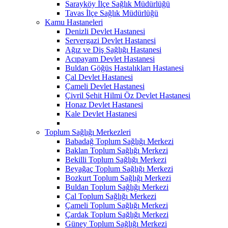
Sarayköy İlçe Sağlık Müdürlüğü
Tavas İlçe Sağlık Müdürlüğü
Kamu Hastaneleri
Denizli Devlet Hastanesi
Servergazi Devlet Hastanesi
Ağız ve Diş Sağlığı Hastanesi
Acıpayam Devlet Hastanesi
Buldan Göğüs Hastalıkları Hastanesi
Çal Devlet Hastanesi
Çameli Devlet Hastanesi
Çivril Şehit Hilmi Öz Devlet Hastanesi
Honaz Devlet Hastanesi
Kale Devlet Hastanesi
Toplum Sağlığı Merkezleri
Babadağ Toplum Sağlığı Merkezi
Baklan Toplum Sağlığı Merkezi
Bekilli Toplum Sağlığı Merkezi
Beyağaç Toplum Sağlığı Merkezi
Bozkurt Toplum Sağlığı Merkezi
Buldan Toplum Sağlığı Merkezi
Çal Toplum Sağlığı Merkezi
Çameli Toplum Sağlığı Merkezi
Çardak Toplum Sağlığı Merkezi
Güney Toplum Sağlığı Merkezi