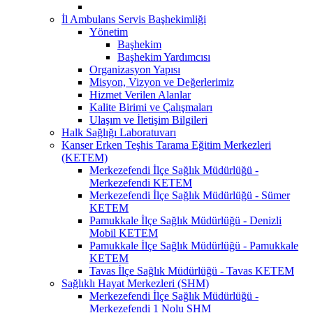
İl Ambulans Servis Başhekimliği
Yönetim
Başhekim
Başhekim Yardımcısı
Organizasyon Yapısı
Misyon, Vizyon ve Değerlerimiz
Hizmet Verilen Alanlar
Kalite Birimi ve Çalışmaları
Ulaşım ve İletişim Bilgileri
Halk Sağlığı Laboratuvarı
Kanser Erken Teşhis Tarama Eğitim Merkezleri
(KETEM)
Merkezefendi İlçe Sağlık Müdürlüğü -
Merkezefendi KETEM
Merkezefendi İlçe Sağlık Müdürlüğü - Sümer
KETEM
Pamukkale İlçe Sağlık Müdürlüğü - Denizli
Mobil KETEM
Pamukkale İlçe Sağlık Müdürlüğü - Pamukkale
KETEM
Tavas İlçe Sağlık Müdürlüğü - Tavas KETEM
Sağlıklı Hayat Merkezleri (SHM)
Merkezefendi İlçe Sağlık Müdürlüğü -
Merkezefendi 1 Nolu SHM