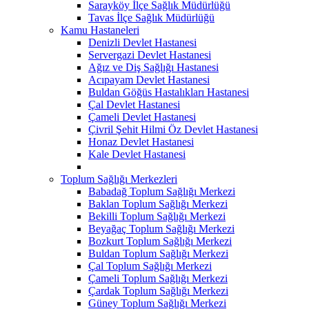
Sarayköy İlçe Sağlık Müdürlüğü
Tavas İlçe Sağlık Müdürlüğü
Kamu Hastaneleri
Denizli Devlet Hastanesi
Servergazi Devlet Hastanesi
Ağız ve Diş Sağlığı Hastanesi
Acıpayam Devlet Hastanesi
Buldan Göğüs Hastalıkları Hastanesi
Çal Devlet Hastanesi
Çameli Devlet Hastanesi
Çivril Şehit Hilmi Öz Devlet Hastanesi
Honaz Devlet Hastanesi
Kale Devlet Hastanesi
Toplum Sağlığı Merkezleri
Babadağ Toplum Sağlığı Merkezi
Baklan Toplum Sağlığı Merkezi
Bekilli Toplum Sağlığı Merkezi
Beyağaç Toplum Sağlığı Merkezi
Bozkurt Toplum Sağlığı Merkezi
Buldan Toplum Sağlığı Merkezi
Çal Toplum Sağlığı Merkezi
Çameli Toplum Sağlığı Merkezi
Çardak Toplum Sağlığı Merkezi
Güney Toplum Sağlığı Merkezi