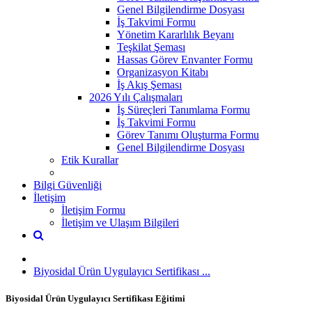
Genel Bilgilendirme Dosyası
İş Takvimi Formu
Yönetim Kararlılık Beyanı
Teşkilat Şeması
Hassas Görev Envanter Formu
Organizasyon Kitabı
İş Akış Şeması
2026 Yılı Çalışmaları
İş Süreçleri Tanımlama Formu
İş Takvimi Formu
Görev Tanımı Oluşturma Formu
Genel Bilgilendirme Dosyası
Etik Kurallar
Bilgi Güvenliği
İletişim
İletişim Formu
İletişim ve Ulaşım Bilgileri
Biyosidal Ürün Uygulayıcı Sertifikası ...
Biyosidal Ürün Uygulayıcı Sertifikası Eğitimi