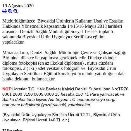
19 Ağustos 2020
Müdürlüğümüzce Biyosidal Ürünlerin Kullanım Usul ve Esasları
Hakkında Yönetmelik kapsamında 14/15/16 Mayıs 2018 tarihleri
arasında Denizli Sağlık Müdürlüğü Sosyal Tesisler toplantı
salonunda Biyosidal Ürün Uygulayıcı Sertifikası eğitimi
yapılacaktır.
Müracaatların, Denizli Sağlık Müdürlüğü Çevre ve Çalışan Sağlığı
Birimine dilekçe ile yapılması gerekmektedir. Dilekçe ekinde
diploma fotokopisi (en az ilkokul diploması) , nüfus cüzdanı
fotokopisi, 2 ( iki ) adet vesikalık fotoğraf ve Biyosidal Ürün
Uygulayıcı Sertifikası Eğitimi kurs kayıt ücretinin yatırıldığına dair
banka dekontu bulunacaktır.
NOT
:
Ücretler T.C. Halk Bankası Kaleiçi Denizli Şubesi İban No:
TR76
0001 2009 3190 0005 0000 16
hesaba 158 TL Para yatırılacak ve
Banka dekontuna kişinin Adı Soyadı TC numarası veya vergi
numarası belirtilerek (yazdırılacak) yatırılacaktır.
(Biyosidal Ürün Uygulayıcı Sertifika Ücreti 12 TL, Biyosidal Ürün
Uygulayıcı Eğitimi Ücreti 146 TL dir.)