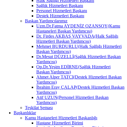
Halk Sağlığı Hizmetleri Başkanı
Sağlık Hizmetleri Başkanı
Personel Hizmetleri Başkanı
Destek Hizmetleri Başkanı
Başkan Yardımcılarımız
Uzm.Dr.Fatma AYDENİZ OZANSOY(Kamu
Hastaneleri Başkan Yardımcısı)
Dr. Firdes AKBAŞ VAYVADA(Halk Sağlığı
Hizmetleri Başkan Yardımcısı)
Mehmet BURDURLU(Halk Sağlığı Hizmetleri
Başkan Yardımcısı)
Dr.Mesut DÜZELLİ(Sağlık Hizmetleri Başkan
Yardımcısı)
Op.Dr.Yeşim EDİRNE(Sağlık Hizmetleri
Başkan Yardımcısı)
Ahmet Alper TATCI(Destek Hizmetleri Başkan
Yardımcısı)
İbrahim Eray ÇALAP(Destek Hizmetleri Başkan
Yardımcısı)
Atif UZUN(Personel Hizmetleri Başkan
Yardımcısı)
Teşkilat Şeması
Başkanlıklar
Kamu Hastaneleri Hizmetleri Başkanlığı
Hastane Hizmetleri Birimi