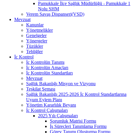
Pamukkale İlçe Sağlık Müdürlüğü - Pamukkale 1
Nolu SHM
Verem Savaş Dispanseri(VSD)
Mevzuat
Kanunlar
Yönetmelikler
Genelgeler
Yönergeler
Tüzükler
Tebliğler
İç Kontrol
İç Kontrolün Tanımı
İç Kontrolün Amaçları
İç Kontrolün Standartları
Mevzuat
Sağlık Bakanlığı Misyon ve Vizyonu
Teşkilat Şeması
Sağlık Bakanlığı 2025-2026 İç Kontrol Standartlarına
Uyum Eylem Planı
Yönetim Kararlılık Beyanı
İç Kontrol Çalışmaları
2025 Yılı Çalışmaları
Sorumluk Matrisi Formu
İş Süreçleri Tanımlama Formu
Görev Tanımı Oluşturma Formu