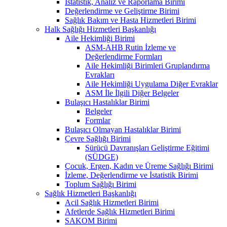
İstatistik, Analiz ve Raporlama Birimi
Değerlendirme ve Geliştirme Birimi
Sağlık Bakım ve Hasta Hizmetleri Birimi
Halk Sağlığı Hizmetleri Başkanlığı
Aile Hekimliği Birimi
ASM-AHB Rutin İzleme ve
Değerlendirme Formları
Aile Hekimliği Birimleri Gruplandırma
Evrakları
Aile Hekimliği Uygulama Diğer Evraklar
ASM İle İlgili Diğer Belgeler
Bulaşıcı Hastalıklar Birimi
Belgeler
Formlar
Bulaşıcı Olmayan Hastalıklar Birimi
Çevre Sağlığı Birimi
Sürücü Davranışları Geliştirme Eğitimi
(SÜDGE)
Çocuk, Ergen, Kadın ve Üreme Sağlığı Birimi
İzleme, Değerlendirme ve İstatistik Birimi
Toplum Sağlığı Birimi
Sağlık Hizmetleri Başkanlığı
Acil Sağlık Hizmetleri Birimi
Afetlerde Sağlık Hizmetleri Birimi
SAKOM Birimi