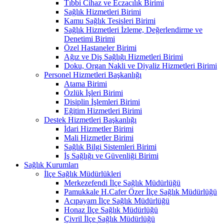
Tıbbi Cihaz ve Eczacılık Birimi
Sağlık Hizmetleri Birimi
Kamu Sağlık Tesisleri Birimi
Sağlık Hizmetleri İzleme, Değerlendirme ve
Denetimi Birimi
Özel Hastaneler Birimi
Ağız ve Diş Sağlığı Hizmetleri Birimi
Doku, Organ Nakli ve Diyaliz Hizmetleri Birimi
Personel Hizmetleri Başkanlığı
Atama Birimi
Özlük İşleri Birimi
Disiplin İşlemleri Birimi
Eğitim Hizmetleri Birimi
Destek Hizmetleri Başkanlığı
İdari Hizmetler Birimi
Mali Hizmetler Birimi
Sağlık Bilgi Sistemleri Birimi
İş Sağlığı ve Güvenliği Birimi
Sağlık Kurumları
İlçe Sağlık Müdürlükleri
Merkezefendi İlçe Sağlık Müdürlüğü
Pamukkale H.Cafer Özer İlçe Sağlık Müdürlüğü
Acıpayam İlçe Sağlık Müdürlüğü
Honaz İlçe Sağlık Müdürlüğü
Çivril İlçe Sağlık Müdürlüğü