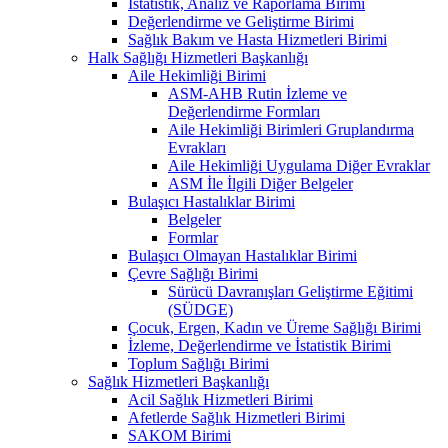
İstatistik, Analiz ve Raporlama Birimi
Değerlendirme ve Geliştirme Birimi
Sağlık Bakım ve Hasta Hizmetleri Birimi
Halk Sağlığı Hizmetleri Başkanlığı
Aile Hekimliği Birimi
ASM-AHB Rutin İzleme ve
Değerlendirme Formları
Aile Hekimliği Birimleri Gruplandırma
Evrakları
Aile Hekimliği Uygulama Diğer Evraklar
ASM İle İlgili Diğer Belgeler
Bulaşıcı Hastalıklar Birimi
Belgeler
Formlar
Bulaşıcı Olmayan Hastalıklar Birimi
Çevre Sağlığı Birimi
Sürücü Davranışları Geliştirme Eğitimi
(SÜDGE)
Çocuk, Ergen, Kadın ve Üreme Sağlığı Birimi
İzleme, Değerlendirme ve İstatistik Birimi
Toplum Sağlığı Birimi
Sağlık Hizmetleri Başkanlığı
Acil Sağlık Hizmetleri Birimi
Afetlerde Sağlık Hizmetleri Birimi
SAKOM Birimi