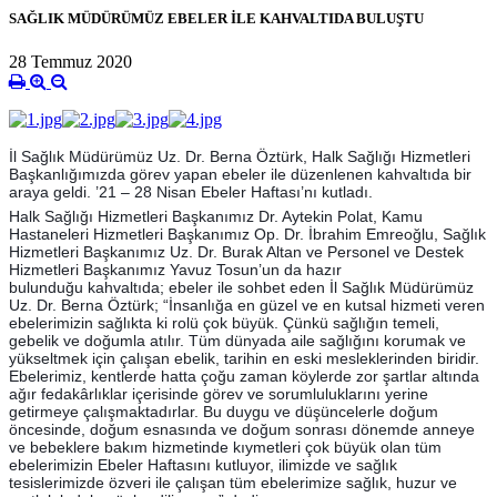
SAĞLIK MÜDÜRÜMÜZ EBELER İLE KAHVALTIDA BULUŞTU
28 Temmuz 2020
İl Sağlık Müdürümüz Uz. Dr. Berna Öztürk, Halk Sağlığı Hizmetleri
Başkanlığımızda görev yapan ebeler ile düzenlenen kahvaltıda bir
araya geldi. ’21 – 28 Nisan Ebeler Haftası’nı kutladı.
Halk Sağlığı Hizmetleri Başkanımız Dr. Aytekin Polat, Kamu
Hastaneleri Hizmetleri Başkanımız Op. Dr. İbrahim Emreoğlu, Sağlık
Hizmetleri Başkanımız Uz. Dr. Burak Altan ve Personel ve Destek
Hizmetleri Başkanımız Yavuz Tosun’un da hazır
bulunduğu
kahvaltıda; ebeler ile sohbet eden İl Sağlık Müdürümüz
Uz. Dr. Berna Öztürk; “İnsanlığa en güzel ve en kutsal hizmeti veren
ebelerimizin sağlıkta ki rolü çok büyük. Çünkü sağlığın temeli,
gebelik ve doğumla atılır. Tüm dünyada aile sağlığını korumak ve
yükseltmek için çalışan ebelik, tarihin en eski mesleklerinden biridir.
Ebelerimiz, kentlerde hatta çoğu zaman köylerde zor şartlar altında
ağır fedakârlıklar içerisinde görev ve sorumluluklarını yerine
getirmeye çalışmaktadırlar. Bu duygu ve düşüncelerle doğum
öncesinde, doğum esnasında ve doğum sonrası dönemde anneye
ve bebeklere bakım hizmetinde kıymetleri çok büyük olan tüm
ebelerimizin Ebeler Haftasını kutluyor, ilimizde ve sağlık
tesislerimizde özveri ile çalışan tüm ebelerimize sağlık, huzur ve