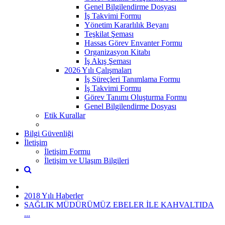
Genel Bilgilendirme Dosyası
İş Takvimi Formu
Yönetim Kararlılık Beyanı
Teşkilat Şeması
Hassas Görev Envanter Formu
Organizasyon Kitabı
İş Akış Şeması
2026 Yılı Çalışmaları
İş Süreçleri Tanımlama Formu
İş Takvimi Formu
Görev Tanımı Oluşturma Formu
Genel Bilgilendirme Dosyası
Etik Kurallar
Bilgi Güvenliği
İletişim
İletişim Formu
İletişim ve Ulaşım Bilgileri
2018 Yılı Haberler
SAĞLIK MÜDÜRÜMÜZ EBELER İLE KAHVALTIDA
...