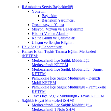
İl Ambulans Servis Başhekimliği
Yönetim
Başhekim
Başhekim Yardımcısı
Organizasyon Yapısı
Misyon, Vizyon ve Değerlerimiz
Hizmet Verilen Alanlar
Kalite Birimi ve Çalışmaları
Ulaşım ve İletişim Bilgileri
Halk Sağlığı Laboratuvarı
Kanser Erken Teşhis Tarama Eğitim Merkezleri
(KETEM)
Merkezefendi İlçe Sağlık Müdürlüğü -
Merkezefendi KETEM
Merkezefendi İlçe Sağlık Müdürlüğü - Sümer
KETEM
Pamukkale İlçe Sağlık Müdürlüğü - Denizli
Mobil KETEM
Pamukkale İlçe Sağlık Müdürlüğü - Pamukkale
KETEM
Tavas İlçe Sağlık Müdürlüğü - Tavas KETEM
Sağlıklı Hayat Merkezleri (SHM)
Merkezefendi İlçe Sağlık Müdürlüğü -
Merkezefendi 1 Nolu SHM