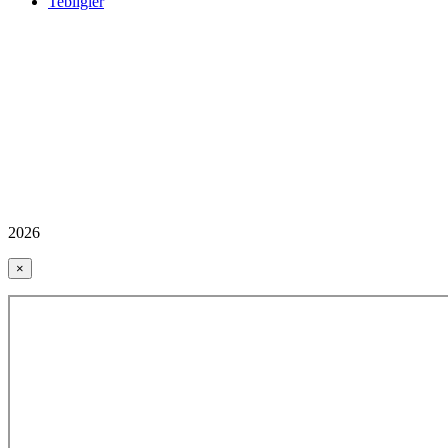
Tebliğler
2026
×