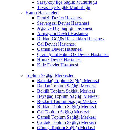
Sarayköy İlçe Sağlık Müdürlüğü
Tavas İlçe Sağlık Müdürlüğü
Kamu Hastaneleri
Denizli Devlet Hastanesi
Servergazi Devlet Hastanesi
Ağız ve Diş Sağlığı Hastanesi
Acıpayam Devlet Hastanesi
Buldan Göğüs Hastalıkları Hastanesi
Çal Devlet Hastanesi
Çameli Devlet Hastanesi
Çivril Şehit Hilmi Öz Devlet Hastanesi
Honaz Devlet Hastanesi
Kale Devlet Hastanesi
Toplum Sağlığı Merkezleri
Babadağ Toplum Sağlığı Merkezi
Baklan Toplum Sağlığı Merkezi
Bekilli Toplum Sağlığı Merkezi
Beyağaç Toplum Sağlığı Merkezi
Bozkurt Toplum Sağlığı Merkezi
Buldan Toplum Sağlığı Merkezi
Çal Toplum Sağlığı Merkezi
Çameli Toplum Sağlığı Merkezi
Çardak Toplum Sağlığı Merkezi
Güney Toplum Sağlığı Merkezi