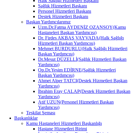
Halk Sağlığı Hizmetleri Başkanı
Sağlık Hizmetleri Başkanı
Personel Hizmetleri Başkanı
Destek Hizmetleri Başkanı
Başkan Yardımcılarımız
Uzm.Dr.Fatma AYDENİZ OZANSOY(Kamu
Hastaneleri Başkan Yardımcısı)
Dr. Firdes AKBAŞ VAYVADA(Halk Sağlığı
Hizmetleri Başkan Yardımcısı)
Mehmet BURDURLU(Halk Sağlığı Hizmetleri
Başkan Yardımcısı)
Dr.Mesut DÜZELLİ(Sağlık Hizmetleri Başkan
Yardımcısı)
Op.Dr.Yeşim EDİRNE(Sağlık Hizmetleri
Başkan Yardımcısı)
Ahmet Alper TATCI(Destek Hizmetleri Başkan
Yardımcısı)
İbrahim Eray ÇALAP(Destek Hizmetleri Başkan
Yardımcısı)
Atif UZUN(Personel Hizmetleri Başkan
Yardımcısı)
Teşkilat Şeması
Başkanlıklar
Kamu Hastaneleri Hizmetleri Başkanlığı
Hastane Hizmetleri Birimi