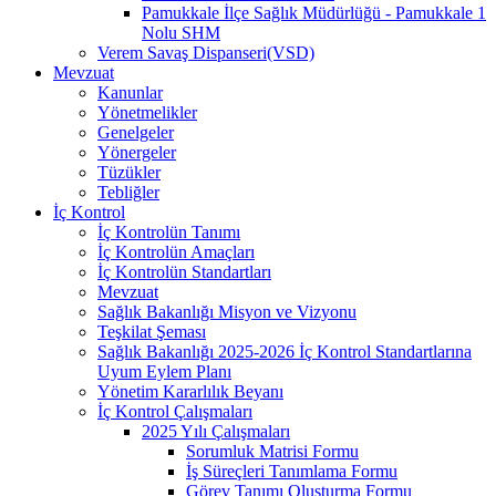
Pamukkale İlçe Sağlık Müdürlüğü - Pamukkale 1
Nolu SHM
Verem Savaş Dispanseri(VSD)
Mevzuat
Kanunlar
Yönetmelikler
Genelgeler
Yönergeler
Tüzükler
Tebliğler
İç Kontrol
İç Kontrolün Tanımı
İç Kontrolün Amaçları
İç Kontrolün Standartları
Mevzuat
Sağlık Bakanlığı Misyon ve Vizyonu
Teşkilat Şeması
Sağlık Bakanlığı 2025-2026 İç Kontrol Standartlarına
Uyum Eylem Planı
Yönetim Kararlılık Beyanı
İç Kontrol Çalışmaları
2025 Yılı Çalışmaları
Sorumluk Matrisi Formu
İş Süreçleri Tanımlama Formu
Görev Tanımı Oluşturma Formu