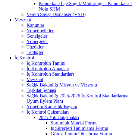
Pamukkale İlçe Sağlık Müdürlüğü - Pamukkale 1
Nolu SHM
Verem Savaş Dispanseri(VSD)
Mevzuat
Kanunlar
Yönetmelikler
Genelgeler
Yönergeler
Tüzükler
Tebliğler
İç Kontrol
İç Kontrolün Tanımı
İç Kontrolün Amaçları
İç Kontrolün Standartları
Mevzuat
Sağlık Bakanlığı Misyon ve Vizyonu
Teşkilat Şeması
Sağlık Bakanlığı 2025-2026 İç Kontrol Standartlarına
Uyum Eylem Planı
Yönetim Kararlılık Beyanı
İç Kontrol Çalışmaları
2025 Yılı Çalışmaları
Sorumluk Matrisi Formu
İş Süreçleri Tanımlama Formu
Görev Tanımı Oluşturma Formu