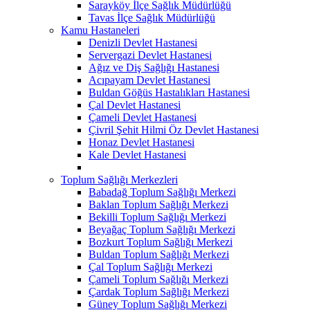
Sarayköy İlçe Sağlık Müdürlüğü
Tavas İlçe Sağlık Müdürlüğü
Kamu Hastaneleri
Denizli Devlet Hastanesi
Servergazi Devlet Hastanesi
Ağız ve Diş Sağlığı Hastanesi
Acıpayam Devlet Hastanesi
Buldan Göğüs Hastalıkları Hastanesi
Çal Devlet Hastanesi
Çameli Devlet Hastanesi
Çivril Şehit Hilmi Öz Devlet Hastanesi
Honaz Devlet Hastanesi
Kale Devlet Hastanesi
Toplum Sağlığı Merkezleri
Babadağ Toplum Sağlığı Merkezi
Baklan Toplum Sağlığı Merkezi
Bekilli Toplum Sağlığı Merkezi
Beyağaç Toplum Sağlığı Merkezi
Bozkurt Toplum Sağlığı Merkezi
Buldan Toplum Sağlığı Merkezi
Çal Toplum Sağlığı Merkezi
Çameli Toplum Sağlığı Merkezi
Çardak Toplum Sağlığı Merkezi
Güney Toplum Sağlığı Merkezi