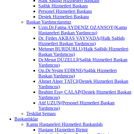
Halk Sağlığı Hizmetleri Başkanı
Sağlık Hizmetleri Başkanı
Personel Hizmetleri Başkanı
Destek Hizmetleri Başkanı
Başkan Yardımcılarımız
Uzm.Dr.Fatma AYDENİZ OZANSOY(Kamu
Hastaneleri Başkan Yardımcısı)
Dr. Firdes AKBAŞ VAYVADA(Halk Sağlığı
Hizmetleri Başkan Yardımcısı)
Mehmet BURDURLU(Halk Sağlığı Hizmetleri
Başkan Yardımcısı)
Dr.Mesut DÜZELLİ(Sağlık Hizmetleri Başkan
Yardımcısı)
Op.Dr.Yeşim EDİRNE(Sağlık Hizmetleri
Başkan Yardımcısı)
Ahmet Alper TATCI(Destek Hizmetleri Başkan
Yardımcısı)
İbrahim Eray ÇALAP(Destek Hizmetleri Başkan
Yardımcısı)
Atif UZUN(Personel Hizmetleri Başkan
Yardımcısı)
Teşkilat Şeması
Başkanlıklar
Kamu Hastaneleri Hizmetleri Başkanlığı
Hastane Hizmetleri Birimi