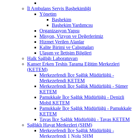
İl Ambulans Servis Başhekimliği
Yönetim
Başhekim
Başhekim Yardımcısı
Organizasyon Yapısı
Misyon, Vizyon ve Değerlerimiz
Hizmet Verilen Alanlar
Kalite Birimi ve Çalışmaları
Ulaşım ve İletişim Bilgileri
Halk Sağlığı Laboratuvarı
Kanser Erken Teşhis Tarama Eğitim Merkezleri
(KETEM)
Merkezefendi İlçe Sağlık Müdürlüğü -
Merkezefendi KETEM
Merkezefendi İlçe Sağlık Müdürlüğü - Sümer
KETEM
Pamukkale İlçe Sağlık Müdürlüğü - Denizli
Mobil KETEM
Pamukkale İlçe Sağlık Müdürlüğü - Pamukkale
KETEM
Tavas İlçe Sağlık Müdürlüğü - Tavas KETEM
Sağlıklı Hayat Merkezleri (SHM)
Merkezefendi İlçe Sağlık Müdürlüğü -
Merkezefendi 1 Nolu SHM