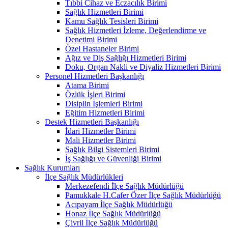
Tıbbi Cihaz ve Eczacılık Birimi
Sağlık Hizmetleri Birimi
Kamu Sağlık Tesisleri Birimi
Sağlık Hizmetleri İzleme, Değerlendirme ve
Denetimi Birimi
Özel Hastaneler Birimi
Ağız ve Diş Sağlığı Hizmetleri Birimi
Doku, Organ Nakli ve Diyaliz Hizmetleri Birimi
Personel Hizmetleri Başkanlığı
Atama Birimi
Özlük İşleri Birimi
Disiplin İşlemleri Birimi
Eğitim Hizmetleri Birimi
Destek Hizmetleri Başkanlığı
İdari Hizmetler Birimi
Mali Hizmetler Birimi
Sağlık Bilgi Sistemleri Birimi
İş Sağlığı ve Güvenliği Birimi
Sağlık Kurumları
İlçe Sağlık Müdürlükleri
Merkezefendi İlçe Sağlık Müdürlüğü
Pamukkale H.Cafer Özer İlçe Sağlık Müdürlüğü
Acıpayam İlçe Sağlık Müdürlüğü
Honaz İlçe Sağlık Müdürlüğü
Çivril İlçe Sağlık Müdürlüğü