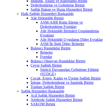
İstatistik, Analiz ve Raporlama Birimi
Değerlendirme ve Geliştirme Birimi
Sağlık Bakım ve Hasta Hizmetleri Birimi
Halk Sağlığı Hizmetleri Başkanlığı
Aile Hekimliği Birimi
ASM-AHB Rutin İzleme ve
Değerlendirme Formları
Aile Hekimliği Birimleri Gruplandırma
Evrakları
Aile Hekimliği Uygulama Diğer Evraklar
ASM İle İlgili Diğer Belgeler
Bulaşıcı Hastalıklar Birimi
Belgeler
Formlar
Bulaşıcı Olmayan Hastalıklar Birimi
Çevre Sağlığı Birimi
Sürücü Davranışları Geliştirme Eğitimi
(SÜDGE)
Çocuk, Ergen, Kadın ve Üreme Sağlığı Birimi
İzleme, Değerlendirme ve İstatistik Birimi
Toplum Sağlığı Birimi
Sağlık Hizmetleri Başkanlığı
Acil Sağlık Hizmetleri Birimi
Afetlerde Sağlık Hizmetleri Birimi
SAKOM Birimi