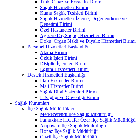
Tıbbi Cihaz ve Eczacılık Birimi
Sağlık Hizmetleri Birimi
Kamu Sağlık Tesisleri Birimi
Sağlık Hizmetleri İzleme, Değerlendirme ve
Denetimi Birimi
Özel Hastaneler Birimi
Ağız ve Diş Sağlığı Hizmetleri Birimi
Doku, Organ Nakli ve Diyaliz Hizmetleri Birimi
Personel Hizmetleri Başkanlığı
Atama Birimi
Özlük İşleri Birimi
Disiplin İşlemleri Birimi
Eğitim Hizmetleri Birimi
Destek Hizmetleri Başkanlığı
İdari Hizmetler Birimi
Mali Hizmetler Birimi
Sağlık Bilgi Sistemleri Birimi
İş Sağlığı ve Güvenliği Birimi
Sağlık Kurumları
İlçe Sağlık Müdürlükleri
Merkezefendi İlçe Sağlık Müdürlüğü
Pamukkale H.Cafer Özer İlçe Sağlık Müdürlüğü
Acıpayam İlçe Sağlık Müdürlüğü
Honaz İlçe Sağlık Müdürlüğü
Çivril İlçe Sağlık Müdürlüğü