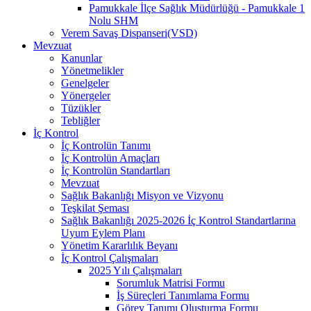
Pamukkale İlçe Sağlık Müdürlüğü - Pamukkale 1
Nolu SHM
Verem Savaş Dispanseri(VSD)
Mevzuat
Kanunlar
Yönetmelikler
Genelgeler
Yönergeler
Tüzükler
Tebliğler
İç Kontrol
İç Kontrolün Tanımı
İç Kontrolün Amaçları
İç Kontrolün Standartları
Mevzuat
Sağlık Bakanlığı Misyon ve Vizyonu
Teşkilat Şeması
Sağlık Bakanlığı 2025-2026 İç Kontrol Standartlarına
Uyum Eylem Planı
Yönetim Kararlılık Beyanı
İç Kontrol Çalışmaları
2025 Yılı Çalışmaları
Sorumluk Matrisi Formu
İş Süreçleri Tanımlama Formu
Görev Tanımı Oluşturma Formu