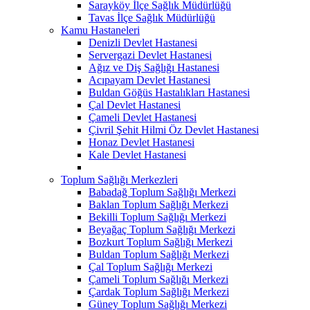
Sarayköy İlçe Sağlık Müdürlüğü
Tavas İlçe Sağlık Müdürlüğü
Kamu Hastaneleri
Denizli Devlet Hastanesi
Servergazi Devlet Hastanesi
Ağız ve Diş Sağlığı Hastanesi
Acıpayam Devlet Hastanesi
Buldan Göğüs Hastalıkları Hastanesi
Çal Devlet Hastanesi
Çameli Devlet Hastanesi
Çivril Şehit Hilmi Öz Devlet Hastanesi
Honaz Devlet Hastanesi
Kale Devlet Hastanesi
Toplum Sağlığı Merkezleri
Babadağ Toplum Sağlığı Merkezi
Baklan Toplum Sağlığı Merkezi
Bekilli Toplum Sağlığı Merkezi
Beyağaç Toplum Sağlığı Merkezi
Bozkurt Toplum Sağlığı Merkezi
Buldan Toplum Sağlığı Merkezi
Çal Toplum Sağlığı Merkezi
Çameli Toplum Sağlığı Merkezi
Çardak Toplum Sağlığı Merkezi
Güney Toplum Sağlığı Merkezi