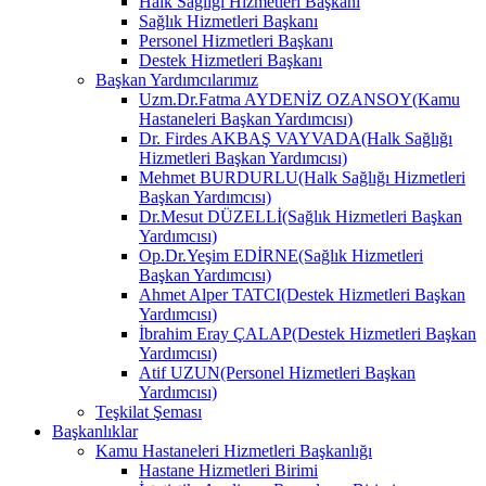
Halk Sağlığı Hizmetleri Başkanı
Sağlık Hizmetleri Başkanı
Personel Hizmetleri Başkanı
Destek Hizmetleri Başkanı
Başkan Yardımcılarımız
Uzm.Dr.Fatma AYDENİZ OZANSOY(Kamu
Hastaneleri Başkan Yardımcısı)
Dr. Firdes AKBAŞ VAYVADA(Halk Sağlığı
Hizmetleri Başkan Yardımcısı)
Mehmet BURDURLU(Halk Sağlığı Hizmetleri
Başkan Yardımcısı)
Dr.Mesut DÜZELLİ(Sağlık Hizmetleri Başkan
Yardımcısı)
Op.Dr.Yeşim EDİRNE(Sağlık Hizmetleri
Başkan Yardımcısı)
Ahmet Alper TATCI(Destek Hizmetleri Başkan
Yardımcısı)
İbrahim Eray ÇALAP(Destek Hizmetleri Başkan
Yardımcısı)
Atif UZUN(Personel Hizmetleri Başkan
Yardımcısı)
Teşkilat Şeması
Başkanlıklar
Kamu Hastaneleri Hizmetleri Başkanlığı
Hastane Hizmetleri Birimi