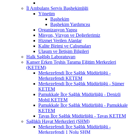
İl Ambulans Servis Başhekimliği
Yönetim
Başhekim
Başhekim Yardımcısı
Organizasyon Yapısı
Misyon, Vizyon ve Değerlerimiz
Hizmet Verilen Alanlar
Kalite Birimi ve Çalışmaları
Ulaşım ve İletişim Bilgileri
Halk Sağlığı Laboratuvarı
Kanser Erken Teşhis Tarama Eğitim Merkezleri
(KETEM)
Merkezefendi İlçe Sağlık Müdürlüğü -
Merkezefendi KETEM
Merkezefendi İlçe Sağlık Müdürlüğü - Sümer
KETEM
Pamukkale İlçe Sağlık Müdürlüğü - Denizli
Mobil KETEM
Pamukkale İlçe Sağlık Müdürlüğü - Pamukkale
KETEM
Tavas İlçe Sağlık Müdürlüğü - Tavas KETEM
Sağlıklı Hayat Merkezleri (SHM)
Merkezefendi İlçe Sağlık Müdürlüğü -
Merkezefendi 1 Nolu SHM