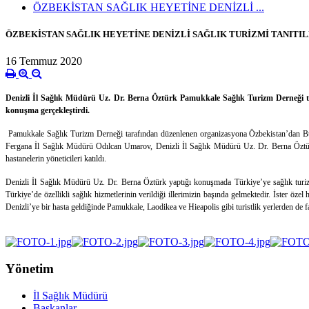
ÖZBEKİSTAN SAĞLIK HEYETİNE DENİZLİ ...
ÖZBEKİSTAN SAĞLIK HEYETİNE DENİZLİ SAĞLIK TURİZMİ TANITIL
16 Temmuz 2020
Denizli İl Sağlık Müdürü Uz. Dr. Berna Öztürk Pamukkale Sağlık Turizm Derneği tara
konuşma gerçekleştirdi.
Pamukkale Sağlık Turizm Derneği tarafından düzenlenen organizasyona Özbekistan’dan 
Fergana İl Sağlık Müdürü Odılcan Umarov, Denizli İl Sağlık Müdürü Uz. Dr. Berna Öztü
hastanelerin yöneticileri katıldı.
Denizli İl Sağlık Müdürü Uz. Dr. Berna Öztürk yaptığı konuşmada Türkiye’ye sağlık turizmi
Türkiye’de özellikli sağlık hizmetlerinin verildiği illerimizin başında gelmektedir. İster özel 
Denizli’ye bir hasta geldiğinde Pamukkale, Laodikea ve Hieapolis gibi turistlik yerlerden de fay
Yönetim
İl Sağlık Müdürü
Başkanlar