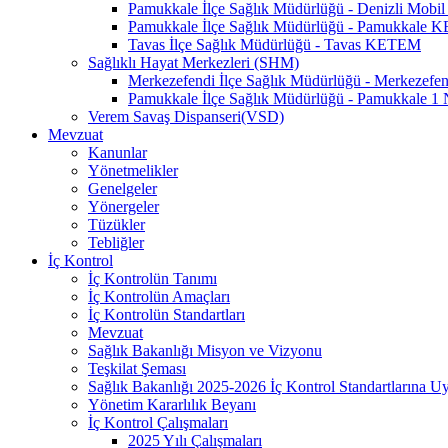
Pamukkale İlçe Sağlık Müdürlüğü - Denizli Mo
Pamukkale İlçe Sağlık Müdürlüğü - Pamukkale
Tavas İlçe Sağlık Müdürlüğü - Tavas KETEM
Sağlıklı Hayat Merkezleri (SHM)
Merkezefendi İlçe Sağlık Müdürlüğü - Merkezef
Pamukkale İlçe Sağlık Müdürlüğü - Pamukkale 
Verem Savaş Dispanseri(VSD)
Mevzuat
Kanunlar
Yönetmelikler
Genelgeler
Yönergeler
Tüzükler
Tebliğler
İç Kontrol
İç Kontrolün Tanımı
İç Kontrolün Amaçları
İç Kontrolün Standartları
Mevzuat
Sağlık Bakanlığı Misyon ve Vizyonu
Teşkilat Şeması
Sağlık Bakanlığı 2025-2026 İç Kontrol Standartlarına 
Yönetim Kararlılık Beyanı
İç Kontrol Çalışmaları
2025 Yılı Çalışmaları