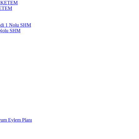
bil KETEM
 KETEM
endi 1 Nolu SHM
1 Nolu SHM
Uyum Eylem Planı