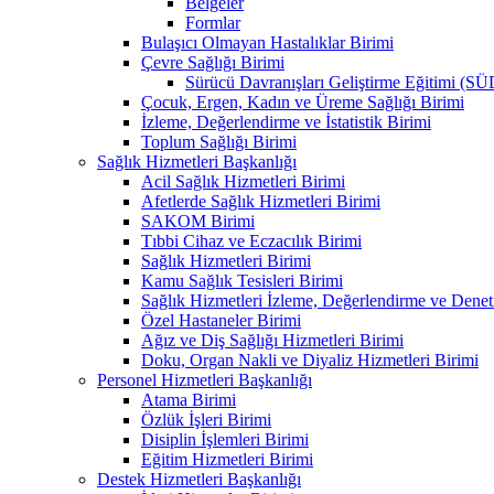
Belgeler
Formlar
Bulaşıcı Olmayan Hastalıklar Birimi
Çevre Sağlığı Birimi
Sürücü Davranışları Geliştirme Eğitimi (S
Çocuk, Ergen, Kadın ve Üreme Sağlığı Birimi
İzleme, Değerlendirme ve İstatistik Birimi
Toplum Sağlığı Birimi
Sağlık Hizmetleri Başkanlığı
Acil Sağlık Hizmetleri Birimi
Afetlerde Sağlık Hizmetleri Birimi
SAKOM Birimi
Tıbbi Cihaz ve Eczacılık Birimi
Sağlık Hizmetleri Birimi
Kamu Sağlık Tesisleri Birimi
Sağlık Hizmetleri İzleme, Değerlendirme ve Denet
Özel Hastaneler Birimi
Ağız ve Diş Sağlığı Hizmetleri Birimi
Doku, Organ Nakli ve Diyaliz Hizmetleri Birimi
Personel Hizmetleri Başkanlığı
Atama Birimi
Özlük İşleri Birimi
Disiplin İşlemleri Birimi
Eğitim Hizmetleri Birimi
Destek Hizmetleri Başkanlığı