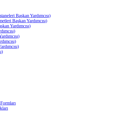
leri Başkan Yardımcısı)
leri Başkan Yardımcısı)
kan Yardımcısı)
dımcısı)
ardımcısı)
rdımcısı)
ardımcısı)
ı)
Formları
kları