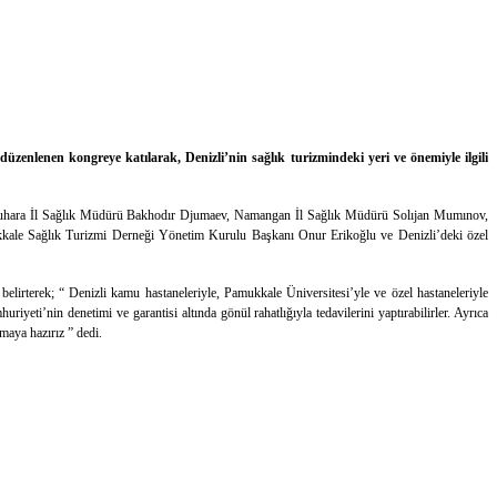
enlenen kongreye katılarak, Denizli’nin sağlık turizmindeki yeri ve önemiyle ilgili
 Buhara İl Sağlık Müdürü Bakhodır Djumaev, Namangan İl Sağlık Müdürü Solıjan Mumınov,
kale Sağlık Turizmi Derneği Yönetim Kurulu Başkanı Onur Erikoğlu ve Denizli’deki özel
lirterek; “ Denizli kamu hastaneleriyle, Pamukkale Üniversitesi’yle ve özel hastaneleriyle
uriyeti’nin denetimi ve garantisi altında gönül rahatlığıyla tedavilerini yaptırabilirler. Ayrıca
şmaya hazırız ” dedi.