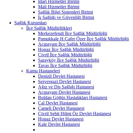
İdari Hizmetler Birimi
Mali Hizmetler Birimi
Sağlık Bilgi Sistemleri Birimi
İş Sağlığı ve Güvenliği Birimi
Sağlık Kurumları
İlçe Sağlık Müdürlükleri
Merkezefendi İlçe Sağlık Müdürlüğü
Pamukkale H.Cafer Özer İlçe Sağlık Müdürlüğü
Acıpayam İlçe Sağlık Müdürlüğü
Honaz İlçe Sağlık Müdürlüğü
Çivril İlçe Sağlık Müdürlüğü
Sarayköy İlçe Sağlık Müdürlüğü
Tavas İlçe Sağlık Müdürlüğü
Kamu Hastaneleri
Denizli Devlet Hastanesi
Servergazi Devlet Hastanesi
Ağız ve Diş Sağlığı Hastanesi
Acıpayam Devlet Hastanesi
Buldan Göğüs Hastalıkları Hastanesi
Çal Devlet Hastanesi
Çameli Devlet Hastanesi
Çivril Şehit Hilmi Öz Devlet Hastanesi
Honaz Devlet Hastanesi
Kale Devlet Hastanesi