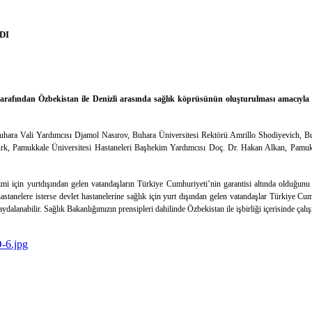
DI
fından Özbekistan ile Denizli arasında sağlık köprüsünün oluşturulması amacıyla düz
Buhara Vali Yardımcısı Djamol Nasırov, Buhara Üniversitesi Rektörü Amrillo Shodiyevich,
rk, Pamukkale Üniversitesi Hastaneleri Başhekim Yardımcısı Doç. Dr. Hakan Alkan, Pamuk
 için yurtdışından gelen vatandaşların Türkiye Cumhuriyeti’nin garantisi altında olduğunu be
hastanelere isterse devlet hastanelerine sağlık için yurt dışından gelen vatandaşlar Türkiye Cumh
dalanabilir. Sağlık Bakanlığımızın prensipleri dahilinde Özbekistan ile işbirliği içerisinde çalı