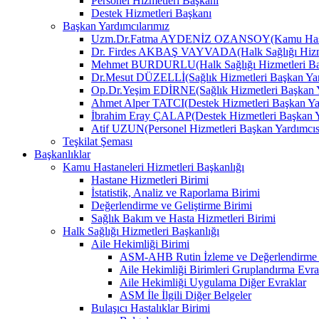
Personel Hizmetleri Başkanı
Destek Hizmetleri Başkanı
Başkan Yardımcılarımız
Uzm.Dr.Fatma AYDENİZ OZANSOY(Kamu Hastane
Dr. Firdes AKBAŞ VAYVADA(Halk Sağlığı Hizmet
Mehmet BURDURLU(Halk Sağlığı Hizmetleri Baş
Dr.Mesut DÜZELLİ(Sağlık Hizmetleri Başkan Yar
Op.Dr.Yeşim EDİRNE(Sağlık Hizmetleri Başkan Y
Ahmet Alper TATCI(Destek Hizmetleri Başkan Ya
İbrahim Eray ÇALAP(Destek Hizmetleri Başkan Y
Atif UZUN(Personel Hizmetleri Başkan Yardımcıs
Teşkilat Şeması
Başkanlıklar
Kamu Hastaneleri Hizmetleri Başkanlığı
Hastane Hizmetleri Birimi
İstatistik, Analiz ve Raporlama Birimi
Değerlendirme ve Geliştirme Birimi
Sağlık Bakım ve Hasta Hizmetleri Birimi
Halk Sağlığı Hizmetleri Başkanlığı
Aile Hekimliği Birimi
ASM-AHB Rutin İzleme ve Değerlendirme 
Aile Hekimliği Birimleri Gruplandırma Evra
Aile Hekimliği Uygulama Diğer Evraklar
ASM İle İlgili Diğer Belgeler
Bulaşıcı Hastalıklar Birimi