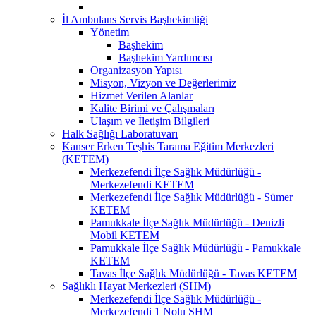
İl Ambulans Servis Başhekimliği
Yönetim
Başhekim
Başhekim Yardımcısı
Organizasyon Yapısı
Misyon, Vizyon ve Değerlerimiz
Hizmet Verilen Alanlar
Kalite Birimi ve Çalışmaları
Ulaşım ve İletişim Bilgileri
Halk Sağlığı Laboratuvarı
Kanser Erken Teşhis Tarama Eğitim Merkezleri
(KETEM)
Merkezefendi İlçe Sağlık Müdürlüğü -
Merkezefendi KETEM
Merkezefendi İlçe Sağlık Müdürlüğü - Sümer
KETEM
Pamukkale İlçe Sağlık Müdürlüğü - Denizli
Mobil KETEM
Pamukkale İlçe Sağlık Müdürlüğü - Pamukkale
KETEM
Tavas İlçe Sağlık Müdürlüğü - Tavas KETEM
Sağlıklı Hayat Merkezleri (SHM)
Merkezefendi İlçe Sağlık Müdürlüğü -
Merkezefendi 1 Nolu SHM