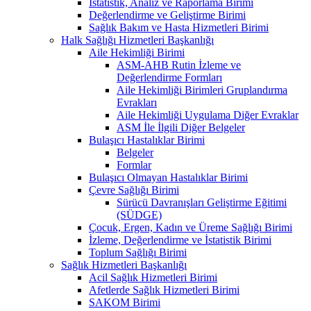
İstatistik, Analiz ve Raporlama Birimi
Değerlendirme ve Geliştirme Birimi
Sağlık Bakım ve Hasta Hizmetleri Birimi
Halk Sağlığı Hizmetleri Başkanlığı
Aile Hekimliği Birimi
ASM-AHB Rutin İzleme ve
Değerlendirme Formları
Aile Hekimliği Birimleri Gruplandırma
Evrakları
Aile Hekimliği Uygulama Diğer Evraklar
ASM İle İlgili Diğer Belgeler
Bulaşıcı Hastalıklar Birimi
Belgeler
Formlar
Bulaşıcı Olmayan Hastalıklar Birimi
Çevre Sağlığı Birimi
Sürücü Davranışları Geliştirme Eğitimi
(SÜDGE)
Çocuk, Ergen, Kadın ve Üreme Sağlığı Birimi
İzleme, Değerlendirme ve İstatistik Birimi
Toplum Sağlığı Birimi
Sağlık Hizmetleri Başkanlığı
Acil Sağlık Hizmetleri Birimi
Afetlerde Sağlık Hizmetleri Birimi
SAKOM Birimi