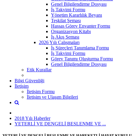
Genel Bilgilendirme Dosyası
İş Takvimi Formu
Yönetim Kararlılık Beyanı
Teşkilat Şeması
Hassas Görev Envanter Formu
Organizasyon Kitabı
İş Akış Şeması
2026 Yılı Çalışmaları
İş Süreçleri Tanımlama Formu
İş Takvimi Formu
Görev Tanımı Oluşturma Formu
Genel Bilgilendirme Dosyası
Etik Kurallar
Bilgi Güvenliği
İletişim
İletişim Formu
İletişim ve Ulaşım Bilgileri
2018 Yılı Haberler
YETERLİ VE DENGELİ BESLENME VE ...
YETERLİ VE DENGELİ BESLENME VE HAREKETLİ HAYAT KURULU