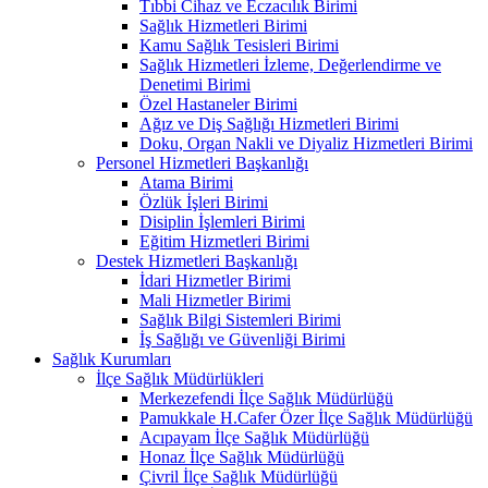
Tıbbi Cihaz ve Eczacılık Birimi
Sağlık Hizmetleri Birimi
Kamu Sağlık Tesisleri Birimi
Sağlık Hizmetleri İzleme, Değerlendirme ve
Denetimi Birimi
Özel Hastaneler Birimi
Ağız ve Diş Sağlığı Hizmetleri Birimi
Doku, Organ Nakli ve Diyaliz Hizmetleri Birimi
Personel Hizmetleri Başkanlığı
Atama Birimi
Özlük İşleri Birimi
Disiplin İşlemleri Birimi
Eğitim Hizmetleri Birimi
Destek Hizmetleri Başkanlığı
İdari Hizmetler Birimi
Mali Hizmetler Birimi
Sağlık Bilgi Sistemleri Birimi
İş Sağlığı ve Güvenliği Birimi
Sağlık Kurumları
İlçe Sağlık Müdürlükleri
Merkezefendi İlçe Sağlık Müdürlüğü
Pamukkale H.Cafer Özer İlçe Sağlık Müdürlüğü
Acıpayam İlçe Sağlık Müdürlüğü
Honaz İlçe Sağlık Müdürlüğü
Çivril İlçe Sağlık Müdürlüğü