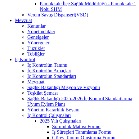
Pamukkale İlçe Sağlık Müdürlüğü - Pamukkale 1
Nolu SHM
Verem Savaş Dispanseri(VSD)
Mevzuat
Kanunlar
Yönetmelikler
Genelgeler
Yönergeler
Tüzükler
Tebliğler
İç Kontrol
İç Kontrolün Tanımı
İç Kontrolün Amaçları
İç Kontrolün Standartları
Mevzuat
Sağlık Bakanlığı Misyon ve Vizyonu
Teşkilat Şeması
Sağlık Bakanlığı 2025-2026 İç Kontrol Standartlarına
Uyum Eylem Planı
Yönetim Kararlılık Beyanı
İç Kontrol Çalışmaları
2025 Yılı Çalışmaları
Sorumluk Matrisi Formu
İş Süreçleri Tanımlama Formu
Görev Tanımı Oluşturma Formu