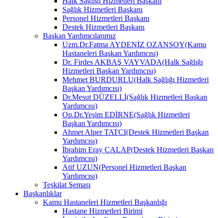
Halk Sağlığı Hizmetleri Başkanı
Sağlık Hizmetleri Başkanı
Personel Hizmetleri Başkanı
Destek Hizmetleri Başkanı
Başkan Yardımcılarımız
Uzm.Dr.Fatma AYDENİZ OZANSOY(Kamu
Hastaneleri Başkan Yardımcısı)
Dr. Firdes AKBAŞ VAYVADA(Halk Sağlığı
Hizmetleri Başkan Yardımcısı)
Mehmet BURDURLU(Halk Sağlığı Hizmetleri
Başkan Yardımcısı)
Dr.Mesut DÜZELLİ(Sağlık Hizmetleri Başkan
Yardımcısı)
Op.Dr.Yeşim EDİRNE(Sağlık Hizmetleri
Başkan Yardımcısı)
Ahmet Alper TATCI(Destek Hizmetleri Başkan
Yardımcısı)
İbrahim Eray ÇALAP(Destek Hizmetleri Başkan
Yardımcısı)
Atif UZUN(Personel Hizmetleri Başkan
Yardımcısı)
Teşkilat Şeması
Başkanlıklar
Kamu Hastaneleri Hizmetleri Başkanlığı
Hastane Hizmetleri Birimi