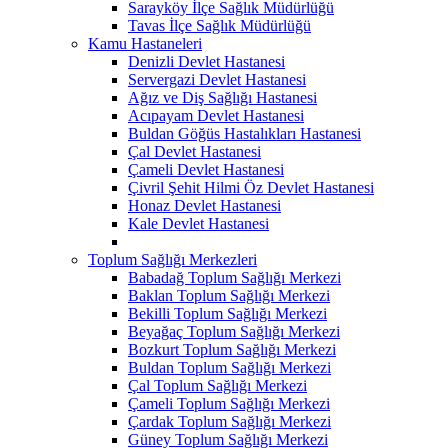
Sarayköy İlçe Sağlık Müdürlüğü
Tavas İlçe Sağlık Müdürlüğü
Kamu Hastaneleri
Denizli Devlet Hastanesi
Servergazi Devlet Hastanesi
Ağız ve Diş Sağlığı Hastanesi
Acıpayam Devlet Hastanesi
Buldan Göğüs Hastalıkları Hastanesi
Çal Devlet Hastanesi
Çameli Devlet Hastanesi
Çivril Şehit Hilmi Öz Devlet Hastanesi
Honaz Devlet Hastanesi
Kale Devlet Hastanesi
Toplum Sağlığı Merkezleri
Babadağ Toplum Sağlığı Merkezi
Baklan Toplum Sağlığı Merkezi
Bekilli Toplum Sağlığı Merkezi
Beyağaç Toplum Sağlığı Merkezi
Bozkurt Toplum Sağlığı Merkezi
Buldan Toplum Sağlığı Merkezi
Çal Toplum Sağlığı Merkezi
Çameli Toplum Sağlığı Merkezi
Çardak Toplum Sağlığı Merkezi
Güney Toplum Sağlığı Merkezi