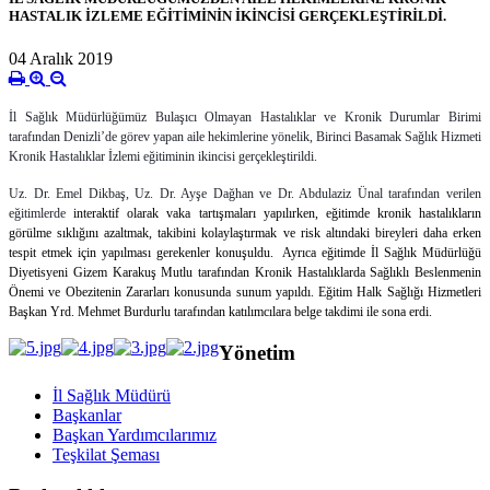
HASTALIK İZLEME EĞİTİMİNİN İKİNCİSİ GERÇEKLEŞTİRİLDİ.
04 Aralık 2019
İl Sağlık Müdürlüğümüz Bulaşıcı Olmayan Hastalıklar ve Kronik Durumlar Birimi
tarafından Denizli’de görev yapan aile hekimlerine yönelik, Birinci Basamak Sağlık Hizmeti
Kronik Hastalıklar İzlemi eğitiminin ikincisi gerçekleştirildi.
Uz. Dr. Emel Dikbaş, Uz. Dr. Ayşe Dağhan ve Dr. Abdulaziz Ünal tarafından verilen
eğitimlerde
interaktif olarak vaka tartışmaları yapılırken, eğitimde kronik hastalıkların
görülme sıklığını azaltmak, takibini kolaylaştırmak ve risk altındaki bireyleri daha erken
tespit etmek için yapılması gerekenler konuşuldu. Ayrıca eğitimde İl Sağlık Müdürlüğü
Diyetisyeni Gizem Karakuş Mutlu tarafından Kronik Hastalıklarda Sağlıklı Beslenmenin
Önemi ve Obezitenin Zararları konusunda sunum yapıldı. Eğitim Halk Sağlığı Hizmetleri
Başkan Yrd. Mehmet Burdurlu tarafından katılımcılara belge takdimi ile sona erdi.
Yönetim
İl Sağlık Müdürü
Başkanlar
Başkan Yardımcılarımız
Teşkilat Şeması