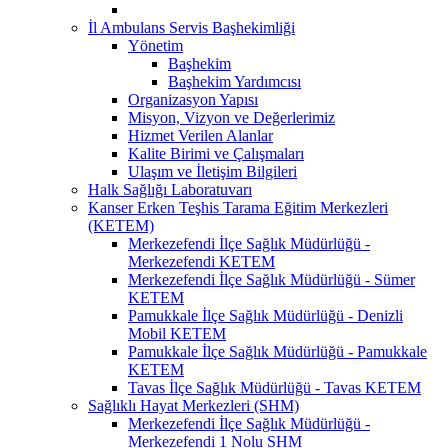
İl Ambulans Servis Başhekimliği
Yönetim
Başhekim
Başhekim Yardımcısı
Organizasyon Yapısı
Misyon, Vizyon ve Değerlerimiz
Hizmet Verilen Alanlar
Kalite Birimi ve Çalışmaları
Ulaşım ve İletişim Bilgileri
Halk Sağlığı Laboratuvarı
Kanser Erken Teşhis Tarama Eğitim Merkezleri
(KETEM)
Merkezefendi İlçe Sağlık Müdürlüğü -
Merkezefendi KETEM
Merkezefendi İlçe Sağlık Müdürlüğü - Sümer
KETEM
Pamukkale İlçe Sağlık Müdürlüğü - Denizli
Mobil KETEM
Pamukkale İlçe Sağlık Müdürlüğü - Pamukkale
KETEM
Tavas İlçe Sağlık Müdürlüğü - Tavas KETEM
Sağlıklı Hayat Merkezleri (SHM)
Merkezefendi İlçe Sağlık Müdürlüğü -
Merkezefendi 1 Nolu SHM