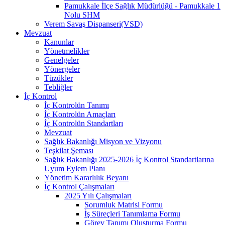
Pamukkale İlçe Sağlık Müdürlüğü - Pamukkale 1
Nolu SHM
Verem Savaş Dispanseri(VSD)
Mevzuat
Kanunlar
Yönetmelikler
Genelgeler
Yönergeler
Tüzükler
Tebliğler
İç Kontrol
İç Kontrolün Tanımı
İç Kontrolün Amaçları
İç Kontrolün Standartları
Mevzuat
Sağlık Bakanlığı Misyon ve Vizyonu
Teşkilat Şeması
Sağlık Bakanlığı 2025-2026 İç Kontrol Standartlarına
Uyum Eylem Planı
Yönetim Kararlılık Beyanı
İç Kontrol Çalışmaları
2025 Yılı Çalışmaları
Sorumluk Matrisi Formu
İş Süreçleri Tanımlama Formu
Görev Tanımı Oluşturma Formu