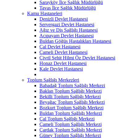
Sarayköy İlçe Sağlık Müdürlüğü
Tavas İlçe Sağlık Müdürlüğü
Kamu Hastaneleri
Denizli Devlet Hastanesi
Servergazi Devlet Hastanesi
Ağız ve Diş Sağlığı Hastanesi
Acıpayam Devlet Hastanesi
Buldan Göğüs Hastalıkları Hastanesi
Çal Devlet Hastanesi
Çameli Devlet Hastanesi
Çivril Şehit Hilmi Öz Devlet Hastanesi
Honaz Devlet Hastanesi
Kale Devlet Hastanesi
Toplum Sağlığı Merkezleri
Babadağ Toplum Sağlığı Merkezi
Baklan Toplum Sağlığı Merkezi
Bekilli Toplum Sağlığı Merkezi
Beyağaç Toplum Sağlığı Merkezi
Bozkurt Toplum Sağlığı Merkezi
Buldan Toplum Sağlığı Merkezi
Çal Toplum Sağlığı Merkezi
Çameli Toplum Sağlığı Merkezi
Çardak Toplum Sağlığı Merkezi
Güney Toplum Sağlığı Merkezi