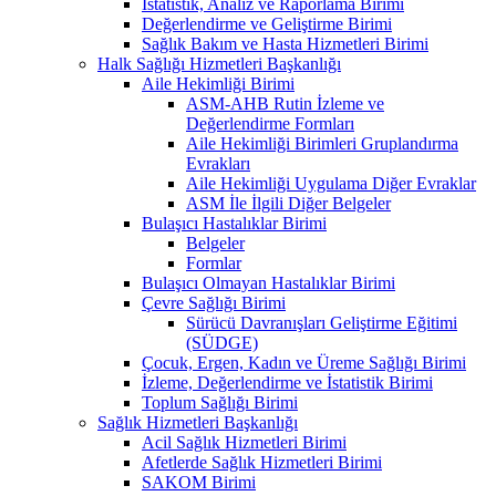
İstatistik, Analiz ve Raporlama Birimi
Değerlendirme ve Geliştirme Birimi
Sağlık Bakım ve Hasta Hizmetleri Birimi
Halk Sağlığı Hizmetleri Başkanlığı
Aile Hekimliği Birimi
ASM-AHB Rutin İzleme ve
Değerlendirme Formları
Aile Hekimliği Birimleri Gruplandırma
Evrakları
Aile Hekimliği Uygulama Diğer Evraklar
ASM İle İlgili Diğer Belgeler
Bulaşıcı Hastalıklar Birimi
Belgeler
Formlar
Bulaşıcı Olmayan Hastalıklar Birimi
Çevre Sağlığı Birimi
Sürücü Davranışları Geliştirme Eğitimi
(SÜDGE)
Çocuk, Ergen, Kadın ve Üreme Sağlığı Birimi
İzleme, Değerlendirme ve İstatistik Birimi
Toplum Sağlığı Birimi
Sağlık Hizmetleri Başkanlığı
Acil Sağlık Hizmetleri Birimi
Afetlerde Sağlık Hizmetleri Birimi
SAKOM Birimi