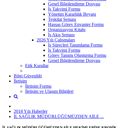
Genel Bilgilendirme Dosyası
İş Takvimi Formu
Yönetim Kararlılık Beyanı
Teşkilat Şeması
Hassas Görev Envanter Formu
Organizasyon Kitabı
İş Akış Şeması
2026 Yılı Çalışmaları
İş Süreçleri Tanımlama Formu
İş Takvimi Formu
Görev Tanımı Oluşturma Formu
Genel Bilgilendirme Dosyası
Etik Kurallar
Bilgi Güvenliği
İletişim
İletişim Formu
İletişim ve Ulaşım Bilgileri
2018 Yılı Haberler
İL SAĞLIK MÜDÜRLÜĞÜMÜZDEN AİLE ...
İL SAĞLIK MÜDÜRLÜĞÜMÜZDEN AİLE HEKİMLERİNE KRONİK