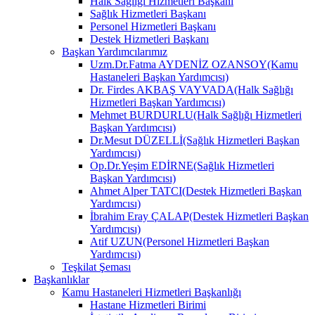
Halk Sağlığı Hizmetleri Başkanı
Sağlık Hizmetleri Başkanı
Personel Hizmetleri Başkanı
Destek Hizmetleri Başkanı
Başkan Yardımcılarımız
Uzm.Dr.Fatma AYDENİZ OZANSOY(Kamu
Hastaneleri Başkan Yardımcısı)
Dr. Firdes AKBAŞ VAYVADA(Halk Sağlığı
Hizmetleri Başkan Yardımcısı)
Mehmet BURDURLU(Halk Sağlığı Hizmetleri
Başkan Yardımcısı)
Dr.Mesut DÜZELLİ(Sağlık Hizmetleri Başkan
Yardımcısı)
Op.Dr.Yeşim EDİRNE(Sağlık Hizmetleri
Başkan Yardımcısı)
Ahmet Alper TATCI(Destek Hizmetleri Başkan
Yardımcısı)
İbrahim Eray ÇALAP(Destek Hizmetleri Başkan
Yardımcısı)
Atif UZUN(Personel Hizmetleri Başkan
Yardımcısı)
Teşkilat Şeması
Başkanlıklar
Kamu Hastaneleri Hizmetleri Başkanlığı
Hastane Hizmetleri Birimi