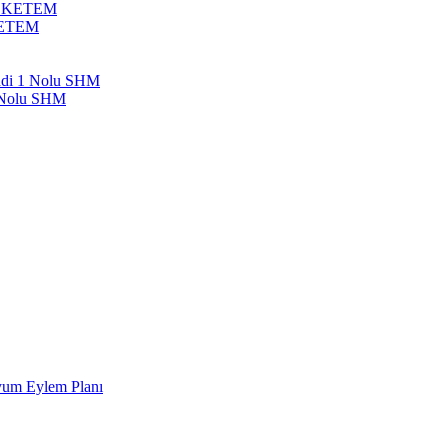
bil KETEM
 KETEM
endi 1 Nolu SHM
1 Nolu SHM
Uyum Eylem Planı