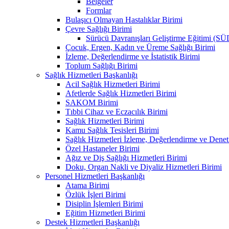
Belgeler
Formlar
Bulaşıcı Olmayan Hastalıklar Birimi
Çevre Sağlığı Birimi
Sürücü Davranışları Geliştirme Eğitimi (S
Çocuk, Ergen, Kadın ve Üreme Sağlığı Birimi
İzleme, Değerlendirme ve İstatistik Birimi
Toplum Sağlığı Birimi
Sağlık Hizmetleri Başkanlığı
Acil Sağlık Hizmetleri Birimi
Afetlerde Sağlık Hizmetleri Birimi
SAKOM Birimi
Tıbbi Cihaz ve Eczacılık Birimi
Sağlık Hizmetleri Birimi
Kamu Sağlık Tesisleri Birimi
Sağlık Hizmetleri İzleme, Değerlendirme ve Denet
Özel Hastaneler Birimi
Ağız ve Diş Sağlığı Hizmetleri Birimi
Doku, Organ Nakli ve Diyaliz Hizmetleri Birimi
Personel Hizmetleri Başkanlığı
Atama Birimi
Özlük İşleri Birimi
Disiplin İşlemleri Birimi
Eğitim Hizmetleri Birimi
Destek Hizmetleri Başkanlığı