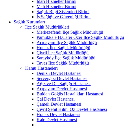
İdari Hizmetler Birimi
Mali Hizmetler Birimi
Sağlık Bilgi Sistemleri Birimi
İş Sağlığı ve Güvenliği Birimi
Sağlık Kurumları
İlçe Sağlık Müdürlükleri
Merkezefendi İlçe Sağlık Müdürlüğü
Pamukkale H.Cafer Özer İlçe Sağlık Müdürlüğü
Acıpayam İlçe Sağlık Müdürlüğü
Honaz İlçe Sağlık Müdürlüğü
Çivril İlçe Sağlık Müdürlüğü
Sarayköy İlçe Sağlık Müdürlüğü
Tavas İlçe Sağlık Müdürlüğü
Kamu Hastaneleri
Denizli Devlet Hastanesi
Servergazi Devlet Hastanesi
Ağız ve Diş Sağlığı Hastanesi
Acıpayam Devlet Hastanesi
Buldan Göğüs Hastalıkları Hastanesi
Çal Devlet Hastanesi
Çameli Devlet Hastanesi
Çivril Şehit Hilmi Öz Devlet Hastanesi
Honaz Devlet Hastanesi
Kale Devlet Hastanesi