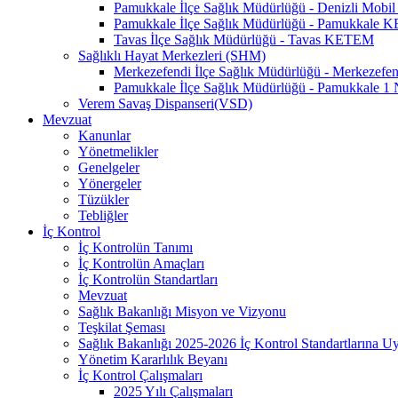
Pamukkale İlçe Sağlık Müdürlüğü - Denizli Mo
Pamukkale İlçe Sağlık Müdürlüğü - Pamukkale
Tavas İlçe Sağlık Müdürlüğü - Tavas KETEM
Sağlıklı Hayat Merkezleri (SHM)
Merkezefendi İlçe Sağlık Müdürlüğü - Merkezef
Pamukkale İlçe Sağlık Müdürlüğü - Pamukkale 
Verem Savaş Dispanseri(VSD)
Mevzuat
Kanunlar
Yönetmelikler
Genelgeler
Yönergeler
Tüzükler
Tebliğler
İç Kontrol
İç Kontrolün Tanımı
İç Kontrolün Amaçları
İç Kontrolün Standartları
Mevzuat
Sağlık Bakanlığı Misyon ve Vizyonu
Teşkilat Şeması
Sağlık Bakanlığı 2025-2026 İç Kontrol Standartlarına 
Yönetim Kararlılık Beyanı
İç Kontrol Çalışmaları
2025 Yılı Çalışmaları