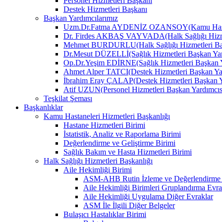
Personel Hizmetleri Başkanı
Destek Hizmetleri Başkanı
Başkan Yardımcılarımız
Uzm.Dr.Fatma AYDENİZ OZANSOY(Kamu Hastane
Dr. Firdes AKBAŞ VAYVADA(Halk Sağlığı Hizmet
Mehmet BURDURLU(Halk Sağlığı Hizmetleri Baş
Dr.Mesut DÜZELLİ(Sağlık Hizmetleri Başkan Yar
Op.Dr.Yeşim EDİRNE(Sağlık Hizmetleri Başkan Y
Ahmet Alper TATCI(Destek Hizmetleri Başkan Ya
İbrahim Eray ÇALAP(Destek Hizmetleri Başkan Y
Atif UZUN(Personel Hizmetleri Başkan Yardımcıs
Teşkilat Şeması
Başkanlıklar
Kamu Hastaneleri Hizmetleri Başkanlığı
Hastane Hizmetleri Birimi
İstatistik, Analiz ve Raporlama Birimi
Değerlendirme ve Geliştirme Birimi
Sağlık Bakım ve Hasta Hizmetleri Birimi
Halk Sağlığı Hizmetleri Başkanlığı
Aile Hekimliği Birimi
ASM-AHB Rutin İzleme ve Değerlendirme 
Aile Hekimliği Birimleri Gruplandırma Evra
Aile Hekimliği Uygulama Diğer Evraklar
ASM İle İlgili Diğer Belgeler
Bulaşıcı Hastalıklar Birimi