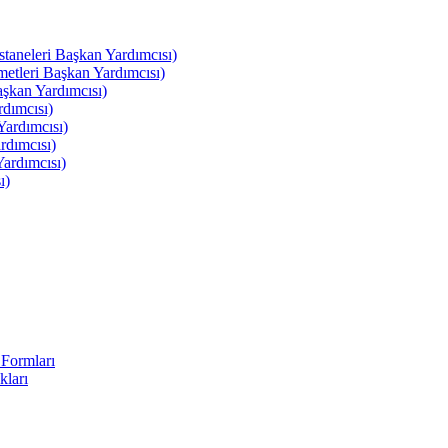
leri Başkan Yardımcısı)
leri Başkan Yardımcısı)
kan Yardımcısı)
dımcısı)
ardımcısı)
rdımcısı)
ardımcısı)
ı)
Formları
kları