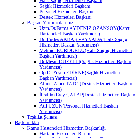
Halk Sağlığı Hizmetleri Başkanı
Sağlık Hizmetleri Başkanı
Personel Hizmetleri Başkanı
Destek Hizmetleri Başkanı
Başkan Yardımcılarımız
Uzm.Dr.Fatma AYDENİZ OZANSOY(Kamu
Hastaneleri Başkan Yardımcısı)
Dr. Firdes AKBAŞ VAYVADA(Halk Sağlığı
Hizmetleri Başkan Yardımcısı)
Mehmet BURDURLU(Halk Sağlığı Hizmetleri
Başkan Yardımcısı)
Dr.Mesut DÜZELLİ(Sağlık Hizmetleri Başkan
Yardımcısı)
Op.Dr.Yeşim EDİRNE(Sağlık Hizmetleri
Başkan Yardımcısı)
Ahmet Alper TATCI(Destek Hizmetleri Başkan
Yardımcısı)
İbrahim Eray ÇALAP(Destek Hizmetleri Başkan
Yardımcısı)
Atif UZUN(Personel Hizmetleri Başkan
Yardımcısı)
Teşkilat Şeması
Başkanlıklar
Kamu Hastaneleri Hizmetleri Başkanlığı
Hastane Hizmetleri Birimi