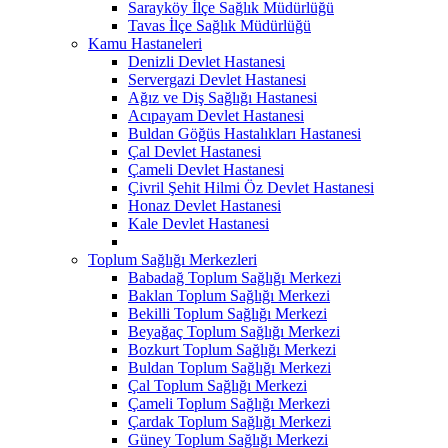
Sarayköy İlçe Sağlık Müdürlüğü
Tavas İlçe Sağlık Müdürlüğü
Kamu Hastaneleri
Denizli Devlet Hastanesi
Servergazi Devlet Hastanesi
Ağız ve Diş Sağlığı Hastanesi
Acıpayam Devlet Hastanesi
Buldan Göğüs Hastalıkları Hastanesi
Çal Devlet Hastanesi
Çameli Devlet Hastanesi
Çivril Şehit Hilmi Öz Devlet Hastanesi
Honaz Devlet Hastanesi
Kale Devlet Hastanesi
Toplum Sağlığı Merkezleri
Babadağ Toplum Sağlığı Merkezi
Baklan Toplum Sağlığı Merkezi
Bekilli Toplum Sağlığı Merkezi
Beyağaç Toplum Sağlığı Merkezi
Bozkurt Toplum Sağlığı Merkezi
Buldan Toplum Sağlığı Merkezi
Çal Toplum Sağlığı Merkezi
Çameli Toplum Sağlığı Merkezi
Çardak Toplum Sağlığı Merkezi
Güney Toplum Sağlığı Merkezi