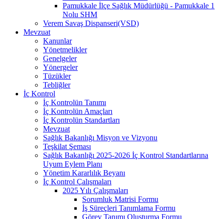
Pamukkale İlçe Sağlık Müdürlüğü - Pamukkale 1
Nolu SHM
Verem Savaş Dispanseri(VSD)
Mevzuat
Kanunlar
Yönetmelikler
Genelgeler
Yönergeler
Tüzükler
Tebliğler
İç Kontrol
İç Kontrolün Tanımı
İç Kontrolün Amaçları
İç Kontrolün Standartları
Mevzuat
Sağlık Bakanlığı Misyon ve Vizyonu
Teşkilat Şeması
Sağlık Bakanlığı 2025-2026 İç Kontrol Standartlarına
Uyum Eylem Planı
Yönetim Kararlılık Beyanı
İç Kontrol Çalışmaları
2025 Yılı Çalışmaları
Sorumluk Matrisi Formu
İş Süreçleri Tanımlama Formu
Görev Tanımı Oluşturma Formu