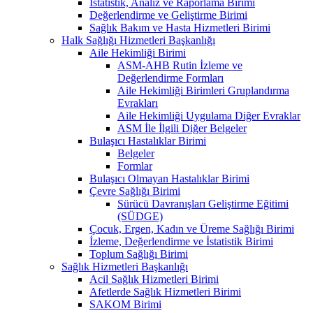
İstatistik, Analiz ve Raporlama Birimi
Değerlendirme ve Geliştirme Birimi
Sağlık Bakım ve Hasta Hizmetleri Birimi
Halk Sağlığı Hizmetleri Başkanlığı
Aile Hekimliği Birimi
ASM-AHB Rutin İzleme ve
Değerlendirme Formları
Aile Hekimliği Birimleri Gruplandırma
Evrakları
Aile Hekimliği Uygulama Diğer Evraklar
ASM İle İlgili Diğer Belgeler
Bulaşıcı Hastalıklar Birimi
Belgeler
Formlar
Bulaşıcı Olmayan Hastalıklar Birimi
Çevre Sağlığı Birimi
Sürücü Davranışları Geliştirme Eğitimi
(SÜDGE)
Çocuk, Ergen, Kadın ve Üreme Sağlığı Birimi
İzleme, Değerlendirme ve İstatistik Birimi
Toplum Sağlığı Birimi
Sağlık Hizmetleri Başkanlığı
Acil Sağlık Hizmetleri Birimi
Afetlerde Sağlık Hizmetleri Birimi
SAKOM Birimi