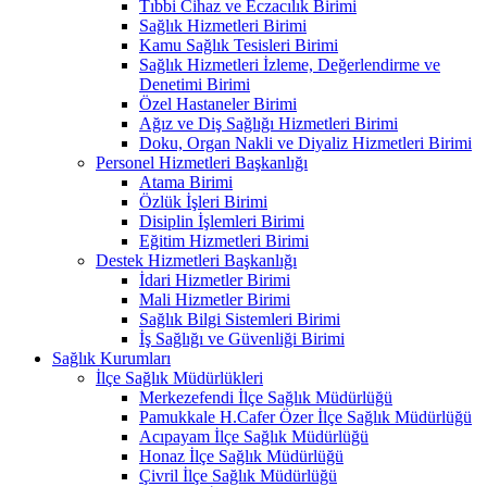
Tıbbi Cihaz ve Eczacılık Birimi
Sağlık Hizmetleri Birimi
Kamu Sağlık Tesisleri Birimi
Sağlık Hizmetleri İzleme, Değerlendirme ve
Denetimi Birimi
Özel Hastaneler Birimi
Ağız ve Diş Sağlığı Hizmetleri Birimi
Doku, Organ Nakli ve Diyaliz Hizmetleri Birimi
Personel Hizmetleri Başkanlığı
Atama Birimi
Özlük İşleri Birimi
Disiplin İşlemleri Birimi
Eğitim Hizmetleri Birimi
Destek Hizmetleri Başkanlığı
İdari Hizmetler Birimi
Mali Hizmetler Birimi
Sağlık Bilgi Sistemleri Birimi
İş Sağlığı ve Güvenliği Birimi
Sağlık Kurumları
İlçe Sağlık Müdürlükleri
Merkezefendi İlçe Sağlık Müdürlüğü
Pamukkale H.Cafer Özer İlçe Sağlık Müdürlüğü
Acıpayam İlçe Sağlık Müdürlüğü
Honaz İlçe Sağlık Müdürlüğü
Çivril İlçe Sağlık Müdürlüğü