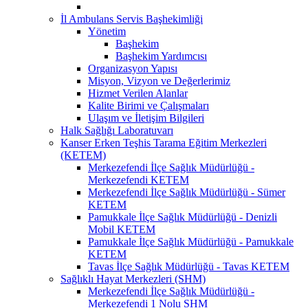
İl Ambulans Servis Başhekimliği
Yönetim
Başhekim
Başhekim Yardımcısı
Organizasyon Yapısı
Misyon, Vizyon ve Değerlerimiz
Hizmet Verilen Alanlar
Kalite Birimi ve Çalışmaları
Ulaşım ve İletişim Bilgileri
Halk Sağlığı Laboratuvarı
Kanser Erken Teşhis Tarama Eğitim Merkezleri
(KETEM)
Merkezefendi İlçe Sağlık Müdürlüğü -
Merkezefendi KETEM
Merkezefendi İlçe Sağlık Müdürlüğü - Sümer
KETEM
Pamukkale İlçe Sağlık Müdürlüğü - Denizli
Mobil KETEM
Pamukkale İlçe Sağlık Müdürlüğü - Pamukkale
KETEM
Tavas İlçe Sağlık Müdürlüğü - Tavas KETEM
Sağlıklı Hayat Merkezleri (SHM)
Merkezefendi İlçe Sağlık Müdürlüğü -
Merkezefendi 1 Nolu SHM