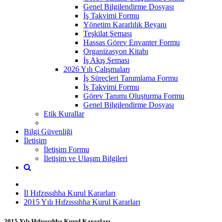
Genel Bilgilendirme Dosyası
İş Takvimi Formu
Yönetim Kararlılık Beyanı
Teşkilat Şeması
Hassas Görev Envanter Formu
Organizasyon Kitabı
İş Akış Şeması
2026 Yılı Çalışmaları
İş Süreçleri Tanımlama Formu
İş Takvimi Formu
Görev Tanımı Oluşturma Formu
Genel Bilgilendirme Dosyası
Etik Kurallar
Bilgi Güvenliği
İletişim
İletişim Formu
İletişim ve Ulaşım Bilgileri
İl Hıfzıssıhha Kurul Kararları
2015 Yılı Hıfzıssıhha Kurul Kararları
2015 Yılı Hıfzıssıhha Kurul Kararları