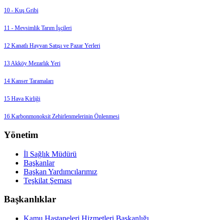
10 - Kuş Gribi
11 - Mevsimlik Tarım İşçileri
12 Kanatlı Hayvan Satışı ve Pazar Yerleri
13 Akköy Mezarlık Yeri
14 Kanser Taramaları
15 Hava Kirliği
16 Karbonmonoksit Zehirlenmelerinin Önlenmesi
Yönetim
İl Sağlık Müdürü
Başkanlar
Başkan Yardımcılarımız
Teşkilat Şeması
Başkanlıklar
Kamu Hastaneleri Hizmetleri Başkanlığı