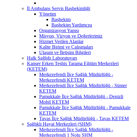
İl Ambulans Servis Başhekimliği
Yönetim
Başhekim
Başhekim Yardımcısı
Organizasyon Yapısı
Misyon, Vizyon ve Değerlerimiz
Hizmet Verilen Alanlar
Kalite Birimi ve Çalışmaları
Ulaşım ve İletişim Bilgileri
Halk Sağlığı Laboratuvarı
Kanser Erken Teşhis Tarama Eğitim Merkezleri
(KETEM)
Merkezefendi İlçe Sağlık Müdürlüğü -
Merkezefendi KETEM
Merkezefendi İlçe Sağlık Müdürlüğü - Sümer
KETEM
Pamukkale İlçe Sağlık Müdürlüğü - Denizli
Mobil KETEM
Pamukkale İlçe Sağlık Müdürlüğü - Pamukkale
KETEM
Tavas İlçe Sağlık Müdürlüğü - Tavas KETEM
Sağlıklı Hayat Merkezleri (SHM)
Merkezefendi İlçe Sağlık Müdürlüğü -
Merkezefendi 1 Nolu SHM