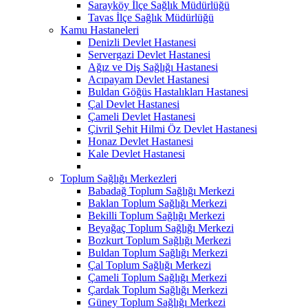
Sarayköy İlçe Sağlık Müdürlüğü
Tavas İlçe Sağlık Müdürlüğü
Kamu Hastaneleri
Denizli Devlet Hastanesi
Servergazi Devlet Hastanesi
Ağız ve Diş Sağlığı Hastanesi
Acıpayam Devlet Hastanesi
Buldan Göğüs Hastalıkları Hastanesi
Çal Devlet Hastanesi
Çameli Devlet Hastanesi
Çivril Şehit Hilmi Öz Devlet Hastanesi
Honaz Devlet Hastanesi
Kale Devlet Hastanesi
Toplum Sağlığı Merkezleri
Babadağ Toplum Sağlığı Merkezi
Baklan Toplum Sağlığı Merkezi
Bekilli Toplum Sağlığı Merkezi
Beyağaç Toplum Sağlığı Merkezi
Bozkurt Toplum Sağlığı Merkezi
Buldan Toplum Sağlığı Merkezi
Çal Toplum Sağlığı Merkezi
Çameli Toplum Sağlığı Merkezi
Çardak Toplum Sağlığı Merkezi
Güney Toplum Sağlığı Merkezi