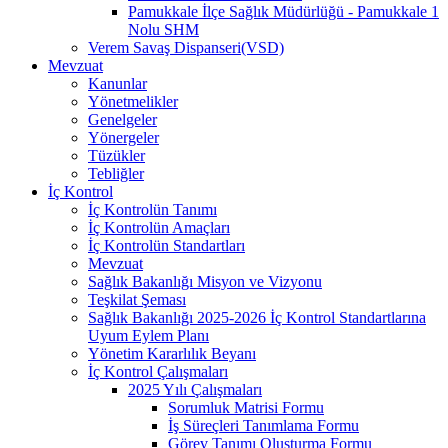
Pamukkale İlçe Sağlık Müdürlüğü - Pamukkale 1
Nolu SHM
Verem Savaş Dispanseri(VSD)
Mevzuat
Kanunlar
Yönetmelikler
Genelgeler
Yönergeler
Tüzükler
Tebliğler
İç Kontrol
İç Kontrolün Tanımı
İç Kontrolün Amaçları
İç Kontrolün Standartları
Mevzuat
Sağlık Bakanlığı Misyon ve Vizyonu
Teşkilat Şeması
Sağlık Bakanlığı 2025-2026 İç Kontrol Standartlarına
Uyum Eylem Planı
Yönetim Kararlılık Beyanı
İç Kontrol Çalışmaları
2025 Yılı Çalışmaları
Sorumluk Matrisi Formu
İş Süreçleri Tanımlama Formu
Görev Tanımı Oluşturma Formu