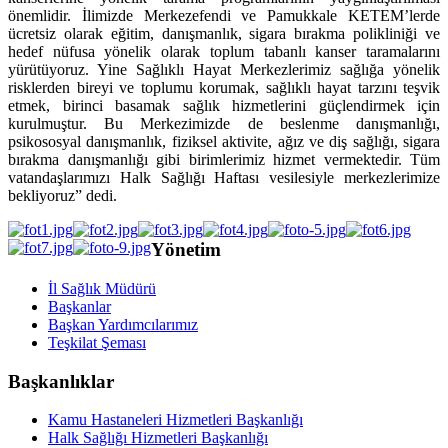
önemlidir. İlimizde Merkezefendi ve Pamukkale KETEM’lerde
ücretsiz olarak eğitim, danışmanlık, sigara bırakma polikliniği ve
hedef nüfusa yönelik olarak toplum tabanlı kanser taramalarını
yürütüyoruz. Yine Sağlıklı Hayat Merkezlerimiz sağlığa yönelik
risklerden bireyi ve toplumu korumak, sağlıklı hayat tarzını teşvik
etmek, birinci basamak sağlık hizmetlerini güçlendirmek için
kurulmuştur. Bu Merkezimizde de beslenme danışmanlığı,
psikososyal danışmanlık, fiziksel aktivite, ağız ve diş sağlığı, sigara
bırakma danışmanlığı gibi birimlerimiz hizmet vermektedir. Tüm
vatandaşlarımızı Halk Sağlığı Haftası vesilesiyle merkezlerimize
bekliyoruz” dedi.
Yönetim
İl Sağlık Müdürü
Başkanlar
Başkan Yardımcılarımız
Teşkilat Şeması
Başkanlıklar
Kamu Hastaneleri Hizmetleri Başkanlığı
Halk Sağlığı Hizmetleri Başkanlığı