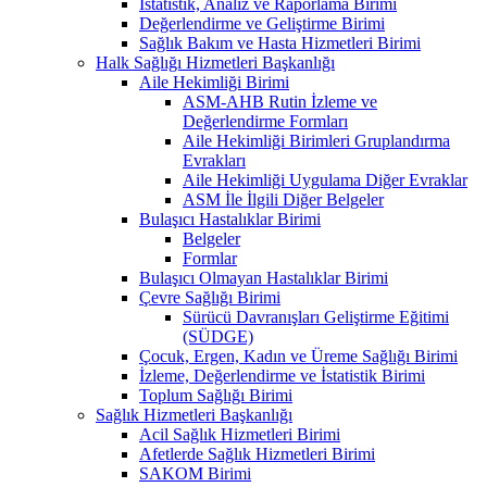
İstatistik, Analiz ve Raporlama Birimi
Değerlendirme ve Geliştirme Birimi
Sağlık Bakım ve Hasta Hizmetleri Birimi
Halk Sağlığı Hizmetleri Başkanlığı
Aile Hekimliği Birimi
ASM-AHB Rutin İzleme ve
Değerlendirme Formları
Aile Hekimliği Birimleri Gruplandırma
Evrakları
Aile Hekimliği Uygulama Diğer Evraklar
ASM İle İlgili Diğer Belgeler
Bulaşıcı Hastalıklar Birimi
Belgeler
Formlar
Bulaşıcı Olmayan Hastalıklar Birimi
Çevre Sağlığı Birimi
Sürücü Davranışları Geliştirme Eğitimi
(SÜDGE)
Çocuk, Ergen, Kadın ve Üreme Sağlığı Birimi
İzleme, Değerlendirme ve İstatistik Birimi
Toplum Sağlığı Birimi
Sağlık Hizmetleri Başkanlığı
Acil Sağlık Hizmetleri Birimi
Afetlerde Sağlık Hizmetleri Birimi
SAKOM Birimi