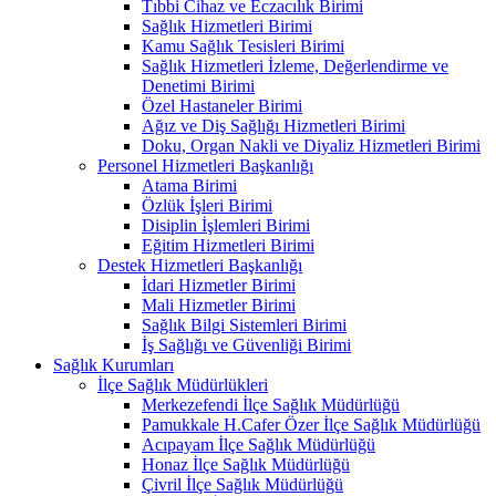
Tıbbi Cihaz ve Eczacılık Birimi
Sağlık Hizmetleri Birimi
Kamu Sağlık Tesisleri Birimi
Sağlık Hizmetleri İzleme, Değerlendirme ve
Denetimi Birimi
Özel Hastaneler Birimi
Ağız ve Diş Sağlığı Hizmetleri Birimi
Doku, Organ Nakli ve Diyaliz Hizmetleri Birimi
Personel Hizmetleri Başkanlığı
Atama Birimi
Özlük İşleri Birimi
Disiplin İşlemleri Birimi
Eğitim Hizmetleri Birimi
Destek Hizmetleri Başkanlığı
İdari Hizmetler Birimi
Mali Hizmetler Birimi
Sağlık Bilgi Sistemleri Birimi
İş Sağlığı ve Güvenliği Birimi
Sağlık Kurumları
İlçe Sağlık Müdürlükleri
Merkezefendi İlçe Sağlık Müdürlüğü
Pamukkale H.Cafer Özer İlçe Sağlık Müdürlüğü
Acıpayam İlçe Sağlık Müdürlüğü
Honaz İlçe Sağlık Müdürlüğü
Çivril İlçe Sağlık Müdürlüğü