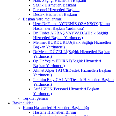
Halk Sağlığı Hizmetleri Başkanı
Sağlık Hizmetleri Başkanı
Personel Hizmetleri Başkanı
Destek Hizmetleri Başkanı
Başkan Yardımcılarımız
Uzm.Dr.Fatma AYDENİZ OZANSOY(Kamu
Hastaneleri Başkan Yardımcısı)
Dr. Firdes AKBAŞ VAYVADA(Halk Sağlığı
Hizmetleri Başkan Yardımcısı)
Mehmet BURDURLU(Halk Sağlığı Hizmetleri
Başkan Yardımcısı)
Dr.Mesut DÜZELLİ(Sağlık Hizmetleri Başkan
Yardımcısı)
Op.Dr.Yeşim EDİRNE(Sağlık Hizmetleri
Başkan Yardımcısı)
Ahmet Alper TATCI(Destek Hizmetleri Başkan
Yardımcısı)
İbrahim Eray ÇALAP(Destek Hizmetleri Başkan
Yardımcısı)
Atif UZUN(Personel Hizmetleri Başkan
Yardımcısı)
Teşkilat Şeması
Başkanlıklar
Kamu Hastaneleri Hizmetleri Başkanlığı
Hastane Hizmetleri Birimi