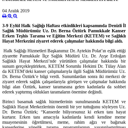
04 Aralık 2019
3-9 Eylül Halk Sağlığı Haftası etkinlikleri kapsamında Denizli İl
Sağlık Müdürümüz Uz. Dr. Berna Öztürk Pamukkale Kanser
Erken Teşhis Tarama ve Eğitim Merkezi (KETEM) ve Sağlıklı
Hayat Merkezini ziyaret ederek çalışmalar hakkında bilgi aldı.
Halk Sağlığı Hizmetleri Başkanımız Dr. Aytekin Polat’ın eşlik ettiği
ziyarette Pamukkale İlçe Sağlık Müdürü Uz. Dr. Ayşe Erdoğan
Sağlıklı Hayat Merkezi’nde yürütülen çalışmalar hakkında bir
sunum gerçekleştirirken, KETEM Sorumlu Hekimi Dr. Tülay Alan
da KETEM’deki kanser çalışmalarıyla ilgili Sağlık Müdürümüz Uz.
Dr. Berna Öztürk’e bilgi verdi. Sunumlardan sonra iki merkezi de
ziyaret ederek sağlık çalışanlarıyla görüşen ve çalışmalar hakkında
bilgi alan Öztürk, kanser taramasına gelen kadınlarla da sohbet
ederek yaptırmış oldukları taramaların önemine değindi.
Birinci basamak sağlık hizmetlerinin sunulmasında KETEM ve
Sağlıklı Hayat Merkezlerinin önemli bir yer tuttuğunu söyleyen Uz.
Dr. Berna Öztürk; “Kanserde biliyorsunuz ki erken tanı hayat
kurtarır. Erken tanı amacıyla kadınlarda kendi kendine meme
muayenesinin öğretilmesi, meme, rahim ağzı ve bağırsak
kanserlerine yönelik tarama programlarının yaygınlaştırılması