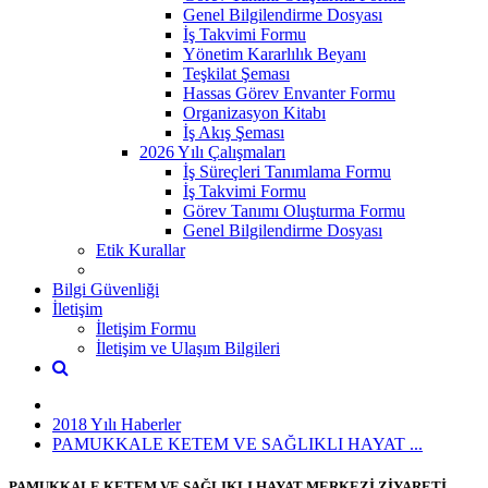
Genel Bilgilendirme Dosyası
İş Takvimi Formu
Yönetim Kararlılık Beyanı
Teşkilat Şeması
Hassas Görev Envanter Formu
Organizasyon Kitabı
İş Akış Şeması
2026 Yılı Çalışmaları
İş Süreçleri Tanımlama Formu
İş Takvimi Formu
Görev Tanımı Oluşturma Formu
Genel Bilgilendirme Dosyası
Etik Kurallar
Bilgi Güvenliği
İletişim
İletişim Formu
İletişim ve Ulaşım Bilgileri
2018 Yılı Haberler
PAMUKKALE KETEM VE SAĞLIKLI HAYAT ...
PAMUKKALE KETEM VE SAĞLIKLI HAYAT MERKEZİ ZİYARETİ.