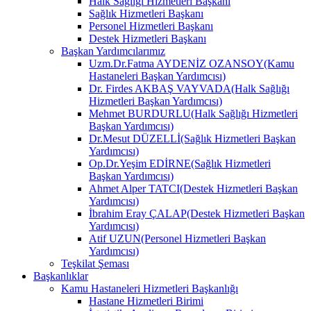
Halk Sağlığı Hizmetleri Başkanı
Sağlık Hizmetleri Başkanı
Personel Hizmetleri Başkanı
Destek Hizmetleri Başkanı
Başkan Yardımcılarımız
Uzm.Dr.Fatma AYDENİZ OZANSOY(Kamu
Hastaneleri Başkan Yardımcısı)
Dr. Firdes AKBAŞ VAYVADA(Halk Sağlığı
Hizmetleri Başkan Yardımcısı)
Mehmet BURDURLU(Halk Sağlığı Hizmetleri
Başkan Yardımcısı)
Dr.Mesut DÜZELLİ(Sağlık Hizmetleri Başkan
Yardımcısı)
Op.Dr.Yeşim EDİRNE(Sağlık Hizmetleri
Başkan Yardımcısı)
Ahmet Alper TATCI(Destek Hizmetleri Başkan
Yardımcısı)
İbrahim Eray ÇALAP(Destek Hizmetleri Başkan
Yardımcısı)
Atif UZUN(Personel Hizmetleri Başkan
Yardımcısı)
Teşkilat Şeması
Başkanlıklar
Kamu Hastaneleri Hizmetleri Başkanlığı
Hastane Hizmetleri Birimi