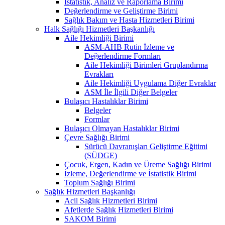
İstatistik, Analiz ve Raporlama Birimi
Değerlendirme ve Geliştirme Birimi
Sağlık Bakım ve Hasta Hizmetleri Birimi
Halk Sağlığı Hizmetleri Başkanlığı
Aile Hekimliği Birimi
ASM-AHB Rutin İzleme ve
Değerlendirme Formları
Aile Hekimliği Birimleri Gruplandırma
Evrakları
Aile Hekimliği Uygulama Diğer Evraklar
ASM İle İlgili Diğer Belgeler
Bulaşıcı Hastalıklar Birimi
Belgeler
Formlar
Bulaşıcı Olmayan Hastalıklar Birimi
Çevre Sağlığı Birimi
Sürücü Davranışları Geliştirme Eğitimi
(SÜDGE)
Çocuk, Ergen, Kadın ve Üreme Sağlığı Birimi
İzleme, Değerlendirme ve İstatistik Birimi
Toplum Sağlığı Birimi
Sağlık Hizmetleri Başkanlığı
Acil Sağlık Hizmetleri Birimi
Afetlerde Sağlık Hizmetleri Birimi
SAKOM Birimi