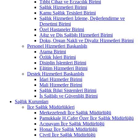
Tıbbi Cihaz ve Eczacılık Birimi
Sağlık Hizmetleri Birimi
Kamu Sağlık Tesisleri Birimi
Sağlık Hizmetleri İzleme, Değerlendirme ve
Denetimi Birimi
Özel Hastaneler Birimi
Ağız ve Diş Sağlığı Hizmetleri Birimi
Doku, Organ Nakli ve Diyaliz Hizmetleri Birimi
Personel Hizmetleri Başkanlığı
Atama Birimi
Özlük İşleri Birimi
Disiplin İşlemleri Birimi
Eğitim Hizmetleri Birimi
Destek Hizmetleri Başkanlığı
İdari Hizmetler Birimi
Mali Hizmetler Birimi
Sağlık Bilgi Sistemleri Birimi
İş Sağlığı ve Güvenliği Birimi
Sağlık Kurumları
İlçe Sağlık Müdürlükleri
Merkezefendi İlçe Sağlık Müdürlüğü
Pamukkale H.Cafer Özer İlçe Sağlık Müdürlüğü
Acıpayam İlçe Sağlık Müdürlüğü
Honaz İlçe Sağlık Müdürlüğü
Çivril İlçe Sağlık Müdürlüğü