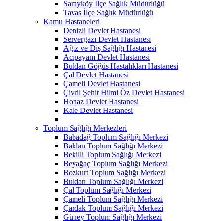
Sarayköy İlçe Sağlık Müdürlüğü
Tavas İlçe Sağlık Müdürlüğü
Kamu Hastaneleri
Denizli Devlet Hastanesi
Servergazi Devlet Hastanesi
Ağız ve Diş Sağlığı Hastanesi
Acıpayam Devlet Hastanesi
Buldan Göğüs Hastalıkları Hastanesi
Çal Devlet Hastanesi
Çameli Devlet Hastanesi
Çivril Şehit Hilmi Öz Devlet Hastanesi
Honaz Devlet Hastanesi
Kale Devlet Hastanesi
Toplum Sağlığı Merkezleri
Babadağ Toplum Sağlığı Merkezi
Baklan Toplum Sağlığı Merkezi
Bekilli Toplum Sağlığı Merkezi
Beyağaç Toplum Sağlığı Merkezi
Bozkurt Toplum Sağlığı Merkezi
Buldan Toplum Sağlığı Merkezi
Çal Toplum Sağlığı Merkezi
Çameli Toplum Sağlığı Merkezi
Çardak Toplum Sağlığı Merkezi
Güney Toplum Sağlığı Merkezi