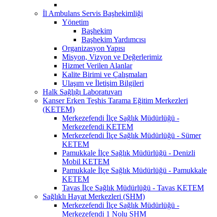
İl Ambulans Servis Başhekimliği
Yönetim
Başhekim
Başhekim Yardımcısı
Organizasyon Yapısı
Misyon, Vizyon ve Değerlerimiz
Hizmet Verilen Alanlar
Kalite Birimi ve Çalışmaları
Ulaşım ve İletişim Bilgileri
Halk Sağlığı Laboratuvarı
Kanser Erken Teşhis Tarama Eğitim Merkezleri
(KETEM)
Merkezefendi İlçe Sağlık Müdürlüğü -
Merkezefendi KETEM
Merkezefendi İlçe Sağlık Müdürlüğü - Sümer
KETEM
Pamukkale İlçe Sağlık Müdürlüğü - Denizli
Mobil KETEM
Pamukkale İlçe Sağlık Müdürlüğü - Pamukkale
KETEM
Tavas İlçe Sağlık Müdürlüğü - Tavas KETEM
Sağlıklı Hayat Merkezleri (SHM)
Merkezefendi İlçe Sağlık Müdürlüğü -
Merkezefendi 1 Nolu SHM