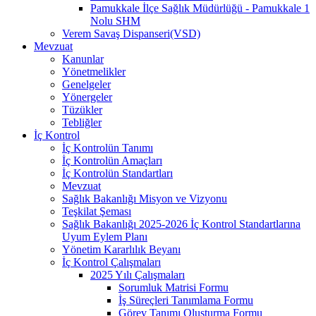
Pamukkale İlçe Sağlık Müdürlüğü - Pamukkale 1
Nolu SHM
Verem Savaş Dispanseri(VSD)
Mevzuat
Kanunlar
Yönetmelikler
Genelgeler
Yönergeler
Tüzükler
Tebliğler
İç Kontrol
İç Kontrolün Tanımı
İç Kontrolün Amaçları
İç Kontrolün Standartları
Mevzuat
Sağlık Bakanlığı Misyon ve Vizyonu
Teşkilat Şeması
Sağlık Bakanlığı 2025-2026 İç Kontrol Standartlarına
Uyum Eylem Planı
Yönetim Kararlılık Beyanı
İç Kontrol Çalışmaları
2025 Yılı Çalışmaları
Sorumluk Matrisi Formu
İş Süreçleri Tanımlama Formu
Görev Tanımı Oluşturma Formu