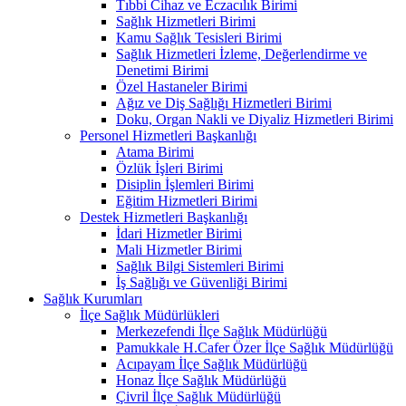
Tıbbi Cihaz ve Eczacılık Birimi
Sağlık Hizmetleri Birimi
Kamu Sağlık Tesisleri Birimi
Sağlık Hizmetleri İzleme, Değerlendirme ve
Denetimi Birimi
Özel Hastaneler Birimi
Ağız ve Diş Sağlığı Hizmetleri Birimi
Doku, Organ Nakli ve Diyaliz Hizmetleri Birimi
Personel Hizmetleri Başkanlığı
Atama Birimi
Özlük İşleri Birimi
Disiplin İşlemleri Birimi
Eğitim Hizmetleri Birimi
Destek Hizmetleri Başkanlığı
İdari Hizmetler Birimi
Mali Hizmetler Birimi
Sağlık Bilgi Sistemleri Birimi
İş Sağlığı ve Güvenliği Birimi
Sağlık Kurumları
İlçe Sağlık Müdürlükleri
Merkezefendi İlçe Sağlık Müdürlüğü
Pamukkale H.Cafer Özer İlçe Sağlık Müdürlüğü
Acıpayam İlçe Sağlık Müdürlüğü
Honaz İlçe Sağlık Müdürlüğü
Çivril İlçe Sağlık Müdürlüğü