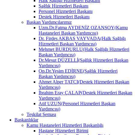
Halk Sağlığı Hizmetleri Başkanı
Sağlık Hizmetleri Başkanı
Personel Hizmetleri Başkanı
Destek Hizmetleri Başkanı
Başkan Yardımcılarımız
Uzm.Dr.Fatma AYDENİZ OZANSOY(Kamu
Hastaneleri Başkan Yardımcısı)
Dr. Firdes AKBAŞ VAYVADA(Halk Sağlığı
Hizmetleri Başkan Yardımcısı)
Mehmet BURDURLU(Halk Sağlığı Hizmetleri
Başkan Yardımcısı)
Dr.Mesut DÜZELLİ(Sağlık Hizmetleri Başkan
Yardımcısı)
Op.Dr.Yeşim EDİRNE(Sağlık Hizmetleri
Başkan Yardımcısı)
Ahmet Alper TATCI(Destek Hizmetleri Başkan
Yardımcısı)
İbrahim Eray ÇALAP(Destek Hizmetleri Başkan
Yardımcısı)
Atif UZUN(Personel Hizmetleri Başkan
Yardımcısı)
Teşkilat Şeması
Başkanlıklar
Kamu Hastaneleri Hizmetleri Başkanlığı
Hastane Hizmetleri Birimi