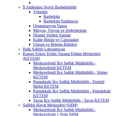
İl Ambulans Servis Başhekimliği
Yönetim
Başhekim
Başhekim Yardımcısı
Organizasyon Yapısı
Misyon, Vizyon ve Değerlerimiz
Hizmet Verilen Alanlar
Kalite Birimi ve Çalışmaları
Ulaşım ve İletişim Bilgileri
Halk Sağlığı Laboratuvarı
Kanser Erken Teşhis Tarama Eğitim Merkezleri
(KETEM)
Merkezefendi İlçe Sağlık Müdürlüğü -
Merkezefendi KETEM
Merkezefendi İlçe Sağlık Müdürlüğü - Sümer
KETEM
Pamukkale İlçe Sağlık Müdürlüğü - Denizli
Mobil KETEM
Pamukkale İlçe Sağlık Müdürlüğü - Pamukkale
KETEM
Tavas İlçe Sağlık Müdürlüğü - Tavas KETEM
Sağlıklı Hayat Merkezleri (SHM)
Merkezefendi İlçe Sağlık Müdürlüğü -
Merkezefendi 1 Nolu SHM