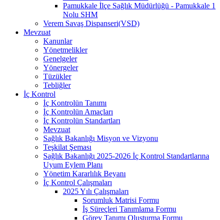
Pamukkale İlçe Sağlık Müdürlüğü - Pamukkale 1
Nolu SHM
Verem Savaş Dispanseri(VSD)
Mevzuat
Kanunlar
Yönetmelikler
Genelgeler
Yönergeler
Tüzükler
Tebliğler
İç Kontrol
İç Kontrolün Tanımı
İç Kontrolün Amaçları
İç Kontrolün Standartları
Mevzuat
Sağlık Bakanlığı Misyon ve Vizyonu
Teşkilat Şeması
Sağlık Bakanlığı 2025-2026 İç Kontrol Standartlarına
Uyum Eylem Planı
Yönetim Kararlılık Beyanı
İç Kontrol Çalışmaları
2025 Yılı Çalışmaları
Sorumluk Matrisi Formu
İş Süreçleri Tanımlama Formu
Görev Tanımı Oluşturma Formu