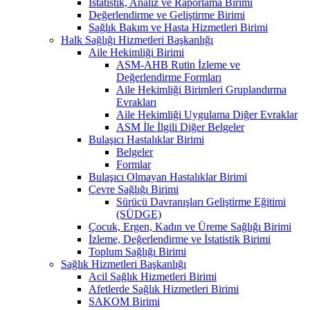
İstatistik, Analiz ve Raporlama Birimi
Değerlendirme ve Geliştirme Birimi
Sağlık Bakım ve Hasta Hizmetleri Birimi
Halk Sağlığı Hizmetleri Başkanlığı
Aile Hekimliği Birimi
ASM-AHB Rutin İzleme ve
Değerlendirme Formları
Aile Hekimliği Birimleri Gruplandırma
Evrakları
Aile Hekimliği Uygulama Diğer Evraklar
ASM İle İlgili Diğer Belgeler
Bulaşıcı Hastalıklar Birimi
Belgeler
Formlar
Bulaşıcı Olmayan Hastalıklar Birimi
Çevre Sağlığı Birimi
Sürücü Davranışları Geliştirme Eğitimi
(SÜDGE)
Çocuk, Ergen, Kadın ve Üreme Sağlığı Birimi
İzleme, Değerlendirme ve İstatistik Birimi
Toplum Sağlığı Birimi
Sağlık Hizmetleri Başkanlığı
Acil Sağlık Hizmetleri Birimi
Afetlerde Sağlık Hizmetleri Birimi
SAKOM Birimi