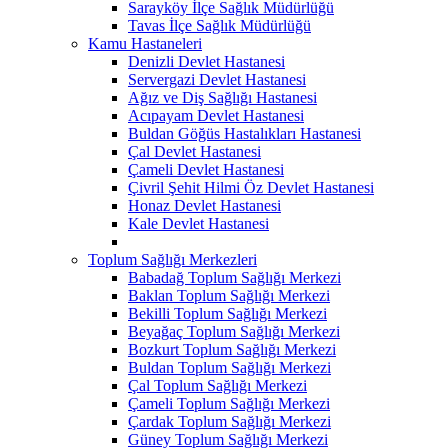
Sarayköy İlçe Sağlık Müdürlüğü
Tavas İlçe Sağlık Müdürlüğü
Kamu Hastaneleri
Denizli Devlet Hastanesi
Servergazi Devlet Hastanesi
Ağız ve Diş Sağlığı Hastanesi
Acıpayam Devlet Hastanesi
Buldan Göğüs Hastalıkları Hastanesi
Çal Devlet Hastanesi
Çameli Devlet Hastanesi
Çivril Şehit Hilmi Öz Devlet Hastanesi
Honaz Devlet Hastanesi
Kale Devlet Hastanesi
Toplum Sağlığı Merkezleri
Babadağ Toplum Sağlığı Merkezi
Baklan Toplum Sağlığı Merkezi
Bekilli Toplum Sağlığı Merkezi
Beyağaç Toplum Sağlığı Merkezi
Bozkurt Toplum Sağlığı Merkezi
Buldan Toplum Sağlığı Merkezi
Çal Toplum Sağlığı Merkezi
Çameli Toplum Sağlığı Merkezi
Çardak Toplum Sağlığı Merkezi
Güney Toplum Sağlığı Merkezi