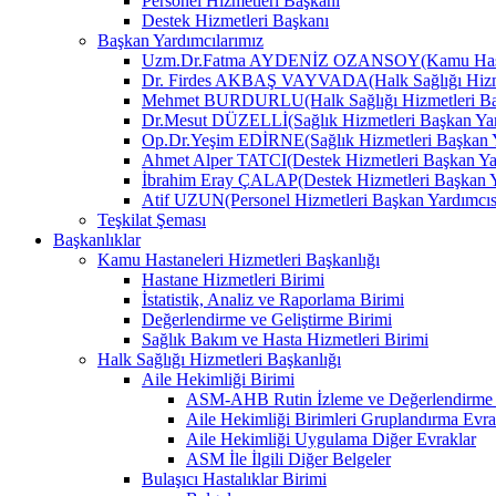
Personel Hizmetleri Başkanı
Destek Hizmetleri Başkanı
Başkan Yardımcılarımız
Uzm.Dr.Fatma AYDENİZ OZANSOY(Kamu Hastane
Dr. Firdes AKBAŞ VAYVADA(Halk Sağlığı Hizmet
Mehmet BURDURLU(Halk Sağlığı Hizmetleri Baş
Dr.Mesut DÜZELLİ(Sağlık Hizmetleri Başkan Yar
Op.Dr.Yeşim EDİRNE(Sağlık Hizmetleri Başkan Y
Ahmet Alper TATCI(Destek Hizmetleri Başkan Ya
İbrahim Eray ÇALAP(Destek Hizmetleri Başkan Y
Atif UZUN(Personel Hizmetleri Başkan Yardımcıs
Teşkilat Şeması
Başkanlıklar
Kamu Hastaneleri Hizmetleri Başkanlığı
Hastane Hizmetleri Birimi
İstatistik, Analiz ve Raporlama Birimi
Değerlendirme ve Geliştirme Birimi
Sağlık Bakım ve Hasta Hizmetleri Birimi
Halk Sağlığı Hizmetleri Başkanlığı
Aile Hekimliği Birimi
ASM-AHB Rutin İzleme ve Değerlendirme 
Aile Hekimliği Birimleri Gruplandırma Evra
Aile Hekimliği Uygulama Diğer Evraklar
ASM İle İlgili Diğer Belgeler
Bulaşıcı Hastalıklar Birimi