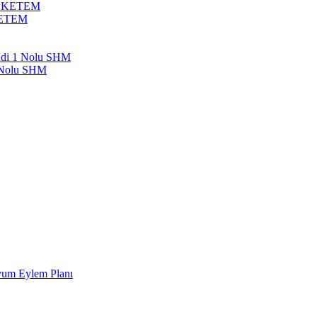
bil KETEM
 KETEM
endi 1 Nolu SHM
1 Nolu SHM
Uyum Eylem Planı