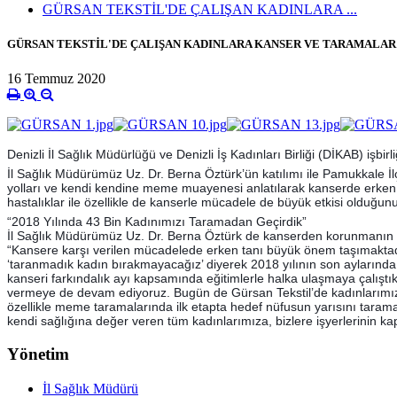
GÜRSAN TEKSTİL'DE ÇALIŞAN KADINLARA ...
GÜRSAN TEKSTİL'DE ÇALIŞAN KADINLARA KANSER VE TARAMALAR
16 Temmuz 2020
Denizli İl Sağlık Müdürlüğü ve Denizli İş Kadınları Birliği (DİKAB) işbi
İl Sağlık Müdürümüz Uz. Dr. Berna Öztürk’ün katılımı ile Pamukkale 
yolları ve
kendi kendine meme muayenesi anlatılarak kanserde erken ta
hastalıklar ile özellikle de kanserle mücadele de büyük etkisi olduğun
“2018 Yılında 43 Bin Kadınımızı Taramadan Geçirdik”
İl Sağlık Müdürümüz Uz. Dr. Berna Öztürk de kanserden korunmanın ve
“Kansere karşı verilen mücadelede erken tanı büyük önem taşımaktadır.
‘taranmadık kadın bırakmayacağız’ diyerek 2018 yılının son aylarında b
kanseri farkındalık ayı kapsamında eğitimlerle halka ulaşmaya çalıştık
vermeye de devam ediyoruz. Bugün de Gürsan Tekstil’de kadınlarımızı bi
özellikle meme taramalarında ilk etapta hedef nüfusun yarısını taram
kendi sağlığına değer veren tüm kadınlarımıza, bizlere işyerlerinin k
Yönetim
İl Sağlık Müdürü