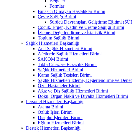
Belgeler
Formlar
Bulaşıcı Olmayan Hastalıklar Birimi
Çevre Sağlığı Birimi
Sürücü Davranışları Geliştirme Eğitimi (S
Çocuk, Ergen, Kadın ve Üreme Sağlığı Birimi
İzleme, Değerlendirme ve İstatistik Birimi
Toplum Sağlığı Birimi
Sağlık Hizmetleri Başkanlığı
Acil Sağlık Hizmetleri Birimi
Afetlerde Sağlık Hizmetleri Birimi
SAKOM Birimi
Tıbbi Cihaz ve Eczacılık Birimi
Sağlık Hizmetleri Birimi
Kamu Sağlık Tesisleri Birimi
Sağlık Hizmetleri İzleme, Değerlendirme ve Denet
Özel Hastaneler Birimi
Ağız ve Diş Sağlığı Hizmetleri Birimi
Doku, Organ Nakli ve Diyaliz Hizmetleri Birimi
Personel Hizmetleri Başkanlığı
Atama Birimi
Özlük İşleri Birimi
Disiplin İşlemleri Birimi
Eğitim Hizmetleri Birimi
Destek Hizmetleri Başkanlığı