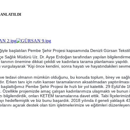
 ANLATILDI
rliğiyle başlatılan Pembe Şehir Projesi kapsamında Denizli Gürsan Tekstil
İlçe Sağlık Müdürü Uz. Dr. Ayşe Erdoğan tarafından yapılan bilgilendi
nının önemine dikkat çekildi ve kadınlara tarama planlaması yapıldı.
u vurgulayarak “Kişi önce kendini, sonra hayatı ve hayatındakileri sevme
 tedavi olmanın mümkün olduğunu, bu konuda toplum, birey ve sağlık ç
 Erken tanı için rutin kanser taramalarının aksatılmadan yaptırılması 
aşlattığımız Pembe Şehir Projesi ile hızlı bir yol katettik. 29 Eylül’de
. Özellikle projemizde amaç çalışan kadınlarımıza ulaşmaktı ve bunun içi
lgilendirdik, onları KETEM taramalarına davet ettik. Tabi İlçelerimizde
ayı hedeflemiştik ve biz bunu başardık. 2018 yılında il geneli yaklaşık
apılarını açarak destek olan tüm işletmelerimize ve eğitimleri düzenle