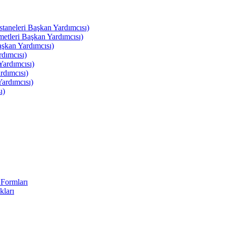
leri Başkan Yardımcısı)
leri Başkan Yardımcısı)
kan Yardımcısı)
dımcısı)
ardımcısı)
rdımcısı)
ardımcısı)
ı)
Formları
kları