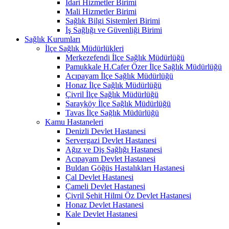
İdari Hizmetler Birimi
Mali Hizmetler Birimi
Sağlık Bilgi Sistemleri Birimi
İş Sağlığı ve Güvenliği Birimi
Sağlık Kurumları
İlçe Sağlık Müdürlükleri
Merkezefendi İlçe Sağlık Müdürlüğü
Pamukkale H.Cafer Özer İlçe Sağlık Müdürlüğü
Acıpayam İlçe Sağlık Müdürlüğü
Honaz İlçe Sağlık Müdürlüğü
Çivril İlçe Sağlık Müdürlüğü
Sarayköy İlçe Sağlık Müdürlüğü
Tavas İlçe Sağlık Müdürlüğü
Kamu Hastaneleri
Denizli Devlet Hastanesi
Servergazi Devlet Hastanesi
Ağız ve Diş Sağlığı Hastanesi
Acıpayam Devlet Hastanesi
Buldan Göğüs Hastalıkları Hastanesi
Çal Devlet Hastanesi
Çameli Devlet Hastanesi
Çivril Şehit Hilmi Öz Devlet Hastanesi
Honaz Devlet Hastanesi
Kale Devlet Hastanesi