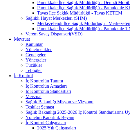
Pamukkale İlçe Sağlık Müdürlüğü - Denizli Mo
Pamukkale İlçe Sağlık Müdürlüğü - Pamukkale
Tavas İlçe Sağlık Müdürlüğü - Tavas KETEM
Sağlıklı Hayat Merkezleri (SHM)
Merkezefendi İlçe Sağlık Müdürlüğü - Merkezef
Pamukkale İlçe Sağlık Müdürlüğü - Pamukkale 
Verem Savaş Dispanseri(VSD)
Mevzuat
Kanunlar
Yönetmelikler
Genelgeler
Yönergeler
Tüzükler
Tebliğler
İç Kontrol
İç Kontrolün Tanımı
İç Kontrolün Amaçları
İç Kontrolün Standartları
Mevzuat
Sağlık Bakanlığı Misyon ve Vizyonu
Teşkilat Şeması
Sağlık Bakanlığı 2025-2026 İç Kontrol Standartlarına 
Yönetim Kararlılık Beyanı
İç Kontrol Çalışmaları
2025 Yılı Çalışmaları