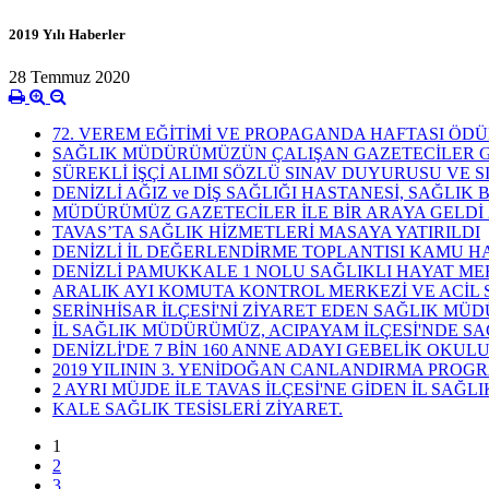
2019 Yılı Haberler
28 Temmuz 2020
72. VEREM EĞİTİMİ VE PROPAGANDA HAFTASI ÖDÜ
SAĞLIK MÜDÜRÜMÜZÜN ÇALIŞAN GAZETECİLER GÜ
SÜREKLİ İŞÇİ ALIMI SÖZLÜ SINAV DUYURUSU VE S
DENİZLİ AĞIZ ve DİŞ SAĞLIĞI HASTANESİ, SAĞL
MÜDÜRÜMÜZ GAZETECİLER İLE BİR ARAYA GELDİ 2
TAVAS’TA SAĞLIK HİZMETLERİ MASAYA YATIRILDI
DENİZLİ İL DEĞERLENDİRME TOPLANTISI KAMU HA
DENİZLİ PAMUKKALE 1 NOLU SAĞLIKLI HAYAT MER
ARALIK AYI KOMUTA KONTROL MERKEZİ VE ACİL
SERİNHİSAR İLÇESİ'Nİ ZİYARET EDEN SAĞLIK 
İL SAĞLIK MÜDÜRÜMÜZ, ACIPAYAM İLÇESİ'NDE S
DENİZLİ'DE 7 BİN 160 ANNE ADAYI GEBELİK OKULU
2019 YILININ 3. YENİDOĞAN CANLANDIRMA PROGRA
2 AYRI MÜJDE İLE TAVAS İLÇESİ'NE GİDEN İL S
KALE SAĞLIK TESİSLERİ ZİYARET.
1
2
3