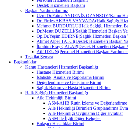
Personel Hizmetleri Başkanı
Destek Hizmetleri Başkanı
Başkan Yardımcılarımız
Uzm.Dr.Fatma AYDENİZ OZANSOY(Kamu Hastane
Dr. Firdes AKBAŞ VAYVADA(Halk Sağlığı Hizmet
Mehmet BURDURLU(Halk Sağlığı Hizmetleri Baş
Dr.Mesut DÜZELLİ(Sağlık Hizmetleri Başkan Yar
Op.Dr.Yeşim EDİRNE(Sağlık Hizmetleri Başkan Y
Ahmet Alper TATCI(Destek Hizmetleri Başkan Ya
İbrahim Eray ÇALAP(Destek Hizmetleri Başkan Y
Atif UZUN(Personel Hizmetleri Başkan Yardımcıs
Teşkilat Şeması
Başkanlıklar
Kamu Hastaneleri Hizmetleri Başkanlığı
Hastane Hizmetleri Birimi
İstatistik, Analiz ve Raporlama Birimi
Değerlendirme ve Geliştirme Birimi
Sağlık Bakım ve Hasta Hizmetleri Birimi
Halk Sağlığı Hizmetleri Başkanlığı
Aile Hekimliği Birimi
ASM-AHB Rutin İzleme ve Değerlendirme 
Aile Hekimliği Birimleri Gruplandırma Evra
Aile Hekimliği Uygulama Diğer Evraklar
ASM İle İlgili Diğer Belgeler
Bulaşıcı Hastalıklar Birimi