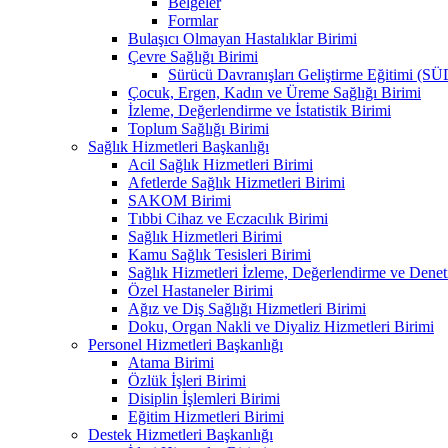
Belgeler
Formlar
Bulaşıcı Olmayan Hastalıklar Birimi
Çevre Sağlığı Birimi
Sürücü Davranışları Geliştirme Eğitimi (S
Çocuk, Ergen, Kadın ve Üreme Sağlığı Birimi
İzleme, Değerlendirme ve İstatistik Birimi
Toplum Sağlığı Birimi
Sağlık Hizmetleri Başkanlığı
Acil Sağlık Hizmetleri Birimi
Afetlerde Sağlık Hizmetleri Birimi
SAKOM Birimi
Tıbbi Cihaz ve Eczacılık Birimi
Sağlık Hizmetleri Birimi
Kamu Sağlık Tesisleri Birimi
Sağlık Hizmetleri İzleme, Değerlendirme ve Denet
Özel Hastaneler Birimi
Ağız ve Diş Sağlığı Hizmetleri Birimi
Doku, Organ Nakli ve Diyaliz Hizmetleri Birimi
Personel Hizmetleri Başkanlığı
Atama Birimi
Özlük İşleri Birimi
Disiplin İşlemleri Birimi
Eğitim Hizmetleri Birimi
Destek Hizmetleri Başkanlığı