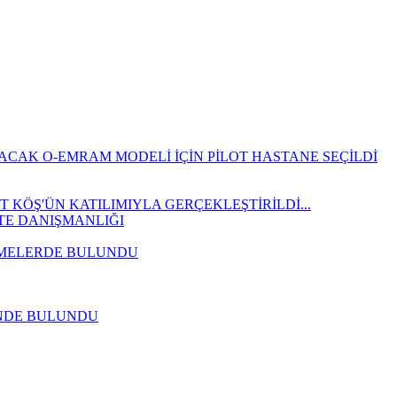
NACAK O-EMRAM MODELİ İÇİN PİLOT HASTANE SEÇİLDİ
KÖŞ'ÜN KATILIMIYLA GERÇEKLEŞTİRİLDİ...
İTE DANIŞMANLIĞI
İRMELERDE BULUNDU
RİNDE BULUNDU