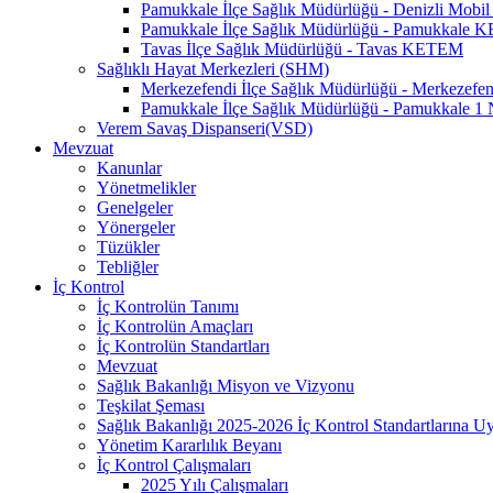
Pamukkale İlçe Sağlık Müdürlüğü - Denizli Mo
Pamukkale İlçe Sağlık Müdürlüğü - Pamukkale
Tavas İlçe Sağlık Müdürlüğü - Tavas KETEM
Sağlıklı Hayat Merkezleri (SHM)
Merkezefendi İlçe Sağlık Müdürlüğü - Merkezef
Pamukkale İlçe Sağlık Müdürlüğü - Pamukkale 
Verem Savaş Dispanseri(VSD)
Mevzuat
Kanunlar
Yönetmelikler
Genelgeler
Yönergeler
Tüzükler
Tebliğler
İç Kontrol
İç Kontrolün Tanımı
İç Kontrolün Amaçları
İç Kontrolün Standartları
Mevzuat
Sağlık Bakanlığı Misyon ve Vizyonu
Teşkilat Şeması
Sağlık Bakanlığı 2025-2026 İç Kontrol Standartlarına 
Yönetim Kararlılık Beyanı
İç Kontrol Çalışmaları
2025 Yılı Çalışmaları