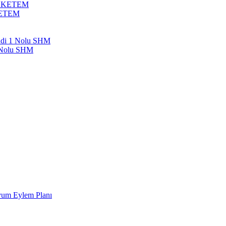
bil KETEM
 KETEM
endi 1 Nolu SHM
1 Nolu SHM
Uyum Eylem Planı