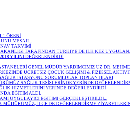
L TÖRENİ
NÜ MESAJI...
INAV TAKVİMİ
IK BAKANLIĞI TARAFINDAN TÜRKİYE'DE İLK KEZ UYGULA
018 YILINI DEĞERLENDİRDİ
STANELERİ GENEL MÜDÜR YARDIMCIMIZ UZ.DR. MEHMET 
KEZİNDE ÜCRETSİZ ÇOCUK GELİŞİMİ & FİZİKSEL AKTİV
 SAĞLIK İSTASYONU SORUMLULAR TOPLANTILARI
MÜDÜRÜMÜZ SAĞLIK TESİSLERİNDE YERİNDE DEĞERLEND
AĞLIK HİZMETLERİNİ YERİNDE DEĞERLENDİRDİ
NDA EĞİTİM ALDI.
MI UYGULAYICI EĞİTİMİ GERÇEKLEŞTİRİLDİ...
AĞLIK MÜDÜRÜMÜZ, İLÇE'DE DEĞERLENDİRME ZİYARETLE