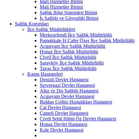
İdari Hizmetler Birimi
Mali Hizmetler Birimi
Sağlık Bilgi Sistemleri Birimi
İş Sağlığı ve Güvenliği Birimi
Sağlık Kurumları
İlçe Sağlık Müdürlükleri
Merkezefendi İlçe Sağlık Müdürlüğü
Pamukkale H.Cafer Özer İlçe Sağlık Müdürlüğü
Acıpayam İlçe Sağlık Müdürlüğü
Honaz İlçe Sağlık Müdürlüğü
Çivril İlçe Sağlık Müdürlüğü
Sarayköy İlçe Sağlık Müdürlüğü
Tavas İlçe Sağlık Müdürlüğü
Kamu Hastaneleri
Denizli Devlet Hastanesi
Servergazi Devlet Hastanesi
Ağız ve Diş Sağlığı Hastanesi
Acıpayam Devlet Hastanesi
Buldan Göğüs Hastalıkları Hastanesi
Çal Devlet Hastanesi
Çameli Devlet Hastanesi
Çivril Şehit Hilmi Öz Devlet Hastanesi
Honaz Devlet Hastanesi
Kale Devlet Hastanesi