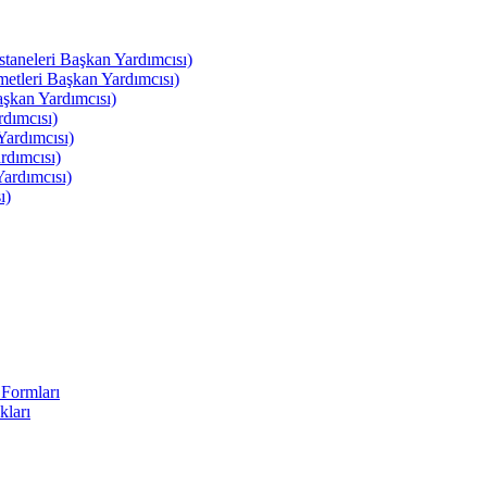
leri Başkan Yardımcısı)
leri Başkan Yardımcısı)
kan Yardımcısı)
dımcısı)
ardımcısı)
rdımcısı)
ardımcısı)
ı)
Formları
kları