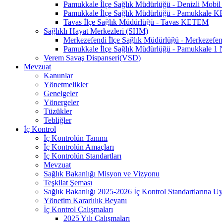
Pamukkale İlçe Sağlık Müdürlüğü - Denizli Mo
Pamukkale İlçe Sağlık Müdürlüğü - Pamukkale
Tavas İlçe Sağlık Müdürlüğü - Tavas KETEM
Sağlıklı Hayat Merkezleri (SHM)
Merkezefendi İlçe Sağlık Müdürlüğü - Merkezef
Pamukkale İlçe Sağlık Müdürlüğü - Pamukkale 
Verem Savaş Dispanseri(VSD)
Mevzuat
Kanunlar
Yönetmelikler
Genelgeler
Yönergeler
Tüzükler
Tebliğler
İç Kontrol
İç Kontrolün Tanımı
İç Kontrolün Amaçları
İç Kontrolün Standartları
Mevzuat
Sağlık Bakanlığı Misyon ve Vizyonu
Teşkilat Şeması
Sağlık Bakanlığı 2025-2026 İç Kontrol Standartlarına 
Yönetim Kararlılık Beyanı
İç Kontrol Çalışmaları
2025 Yılı Çalışmaları