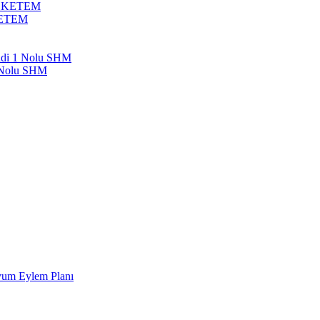
bil KETEM
 KETEM
endi 1 Nolu SHM
1 Nolu SHM
Uyum Eylem Planı