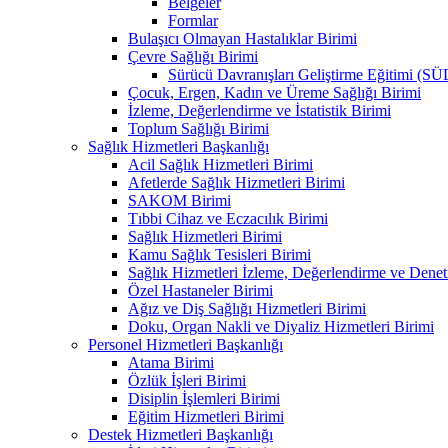
Belgeler
Formlar
Bulaşıcı Olmayan Hastalıklar Birimi
Çevre Sağlığı Birimi
Sürücü Davranışları Geliştirme Eğitimi (S
Çocuk, Ergen, Kadın ve Üreme Sağlığı Birimi
İzleme, Değerlendirme ve İstatistik Birimi
Toplum Sağlığı Birimi
Sağlık Hizmetleri Başkanlığı
Acil Sağlık Hizmetleri Birimi
Afetlerde Sağlık Hizmetleri Birimi
SAKOM Birimi
Tıbbi Cihaz ve Eczacılık Birimi
Sağlık Hizmetleri Birimi
Kamu Sağlık Tesisleri Birimi
Sağlık Hizmetleri İzleme, Değerlendirme ve Denet
Özel Hastaneler Birimi
Ağız ve Diş Sağlığı Hizmetleri Birimi
Doku, Organ Nakli ve Diyaliz Hizmetleri Birimi
Personel Hizmetleri Başkanlığı
Atama Birimi
Özlük İşleri Birimi
Disiplin İşlemleri Birimi
Eğitim Hizmetleri Birimi
Destek Hizmetleri Başkanlığı