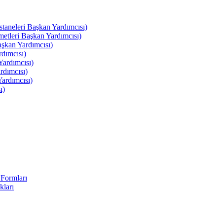
leri Başkan Yardımcısı)
leri Başkan Yardımcısı)
kan Yardımcısı)
dımcısı)
ardımcısı)
rdımcısı)
ardımcısı)
ı)
Formları
kları