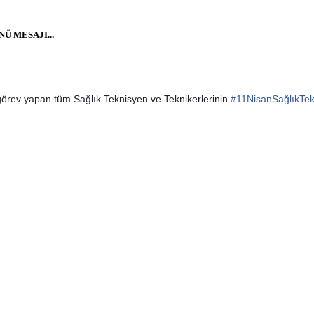
 MESAJI...
görev yapan tüm Sağlık Teknisyen ve Teknikerlerinin
#
11NisanSağlıkTek