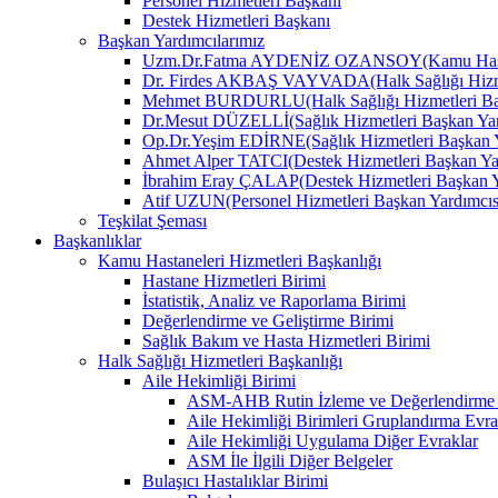
Personel Hizmetleri Başkanı
Destek Hizmetleri Başkanı
Başkan Yardımcılarımız
Uzm.Dr.Fatma AYDENİZ OZANSOY(Kamu Hastane
Dr. Firdes AKBAŞ VAYVADA(Halk Sağlığı Hizmet
Mehmet BURDURLU(Halk Sağlığı Hizmetleri Baş
Dr.Mesut DÜZELLİ(Sağlık Hizmetleri Başkan Yar
Op.Dr.Yeşim EDİRNE(Sağlık Hizmetleri Başkan Y
Ahmet Alper TATCI(Destek Hizmetleri Başkan Ya
İbrahim Eray ÇALAP(Destek Hizmetleri Başkan Y
Atif UZUN(Personel Hizmetleri Başkan Yardımcıs
Teşkilat Şeması
Başkanlıklar
Kamu Hastaneleri Hizmetleri Başkanlığı
Hastane Hizmetleri Birimi
İstatistik, Analiz ve Raporlama Birimi
Değerlendirme ve Geliştirme Birimi
Sağlık Bakım ve Hasta Hizmetleri Birimi
Halk Sağlığı Hizmetleri Başkanlığı
Aile Hekimliği Birimi
ASM-AHB Rutin İzleme ve Değerlendirme 
Aile Hekimliği Birimleri Gruplandırma Evra
Aile Hekimliği Uygulama Diğer Evraklar
ASM İle İlgili Diğer Belgeler
Bulaşıcı Hastalıklar Birimi