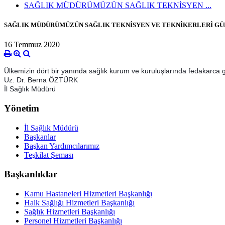
SAĞLIK MÜDÜRÜMÜZÜN SAĞLIK TEKNİSYEN ...
SAĞLIK MÜDÜRÜMÜZÜN SAĞLIK TEKNİSYEN VE TEKNİKERLERİ GÜNÜ
16 Temmuz 2020
Ülkemizin dört bir yanında sağlık kurum ve kuruluşlarında fedakarca 
Uz. Dr. Berna ÖZTÜRK
İl Sağlık Müdürü
Yönetim
İl Sağlık Müdürü
Başkanlar
Başkan Yardımcılarımız
Teşkilat Şeması
Başkanlıklar
Kamu Hastaneleri Hizmetleri Başkanlığı
Halk Sağlığı Hizmetleri Başkanlığı
Sağlık Hizmetleri Başkanlığı
Personel Hizmetleri Başkanlığı