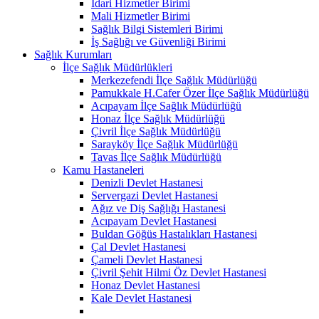
İdari Hizmetler Birimi
Mali Hizmetler Birimi
Sağlık Bilgi Sistemleri Birimi
İş Sağlığı ve Güvenliği Birimi
Sağlık Kurumları
İlçe Sağlık Müdürlükleri
Merkezefendi İlçe Sağlık Müdürlüğü
Pamukkale H.Cafer Özer İlçe Sağlık Müdürlüğü
Acıpayam İlçe Sağlık Müdürlüğü
Honaz İlçe Sağlık Müdürlüğü
Çivril İlçe Sağlık Müdürlüğü
Sarayköy İlçe Sağlık Müdürlüğü
Tavas İlçe Sağlık Müdürlüğü
Kamu Hastaneleri
Denizli Devlet Hastanesi
Servergazi Devlet Hastanesi
Ağız ve Diş Sağlığı Hastanesi
Acıpayam Devlet Hastanesi
Buldan Göğüs Hastalıkları Hastanesi
Çal Devlet Hastanesi
Çameli Devlet Hastanesi
Çivril Şehit Hilmi Öz Devlet Hastanesi
Honaz Devlet Hastanesi
Kale Devlet Hastanesi