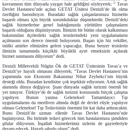
kavramının tüm dünyada yaygın hale geldiğini söyleyerek; “ Tavas
Devlet Hastanesi’nde açılan GETAT Ünitesi Denizli’de ilk olma
özelliğini barındırıyor. Buradaki sağlık çalışanlarımıza hizmetin
başarılı olması için büyük sorumluluklar düşmektedir. Denizli’deki
sağlık hizmetlerine genel baktığımızda yürütülen çalışmaların
başarılı olduğunu düşünüyorum. İlimizin bir bütün olarak kalkınması
bakımından ilçelerdeki sağlık tesislerindeki yeni uygulamaların
açılmasını son derece önemli buluyorum. Başarı için biz vekiller,
mülki amirler elimizden geleni yapacağız. Buna benzer tesislerin
ilimizin tamamında küçüklü büyüklü ayırt etmeksizin açılarak
hizmet sunmasını diliyorum” dedi.
Denizli Milletvekili Nilgün Ök de GETAT Ünitesinin Tavas’a ve
Denizli’ye hayırlı olmasını dileyerek; “Tavas Devlet Hastanesi’nin
yapımında son Ekonomi Bakanımız Nihat Zeybekci’nin büyük
desteği oldu. Buradan kendisine çok teşekkür ediyorum. Artık sağlık
alanında dünya değişiyor. Şuan dünyada sağlık turizmi önemli bir
yer tutuyor. Türkiye’de de sağlık turizmi konusunda birçok çalışma
yapılıyor. Bunun yanına Geleneksel Tamamlayıcı Tıp
uygulamalarını da merdiven altında değil de devlet eliyle yapılıyor
olması Geleneksel Tıp Tedavisinin önemini bir kat daha arttıracaktır.
Bunu Denizli’de uzman ellerde Tavas Devlet Hastanesi’nde
başlatıyoruz. Bu birimde tedavi görecek tüm hastalarımıza şimdiden
şifalar diliyorum. İnşallah hizmetlerimiz sizlerin de gayretleriyle
devam edecek. Hayırlı uğurlu olsun” dedi.