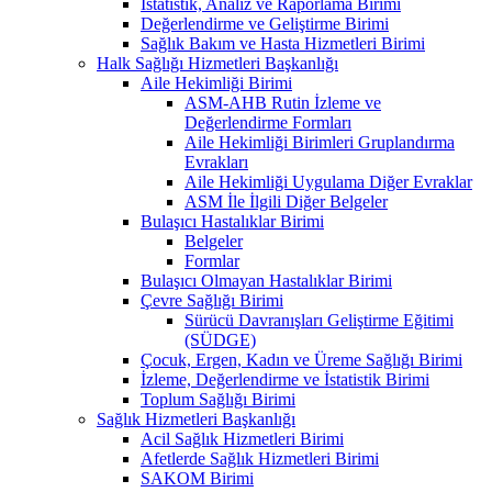
İstatistik, Analiz ve Raporlama Birimi
Değerlendirme ve Geliştirme Birimi
Sağlık Bakım ve Hasta Hizmetleri Birimi
Halk Sağlığı Hizmetleri Başkanlığı
Aile Hekimliği Birimi
ASM-AHB Rutin İzleme ve
Değerlendirme Formları
Aile Hekimliği Birimleri Gruplandırma
Evrakları
Aile Hekimliği Uygulama Diğer Evraklar
ASM İle İlgili Diğer Belgeler
Bulaşıcı Hastalıklar Birimi
Belgeler
Formlar
Bulaşıcı Olmayan Hastalıklar Birimi
Çevre Sağlığı Birimi
Sürücü Davranışları Geliştirme Eğitimi
(SÜDGE)
Çocuk, Ergen, Kadın ve Üreme Sağlığı Birimi
İzleme, Değerlendirme ve İstatistik Birimi
Toplum Sağlığı Birimi
Sağlık Hizmetleri Başkanlığı
Acil Sağlık Hizmetleri Birimi
Afetlerde Sağlık Hizmetleri Birimi
SAKOM Birimi