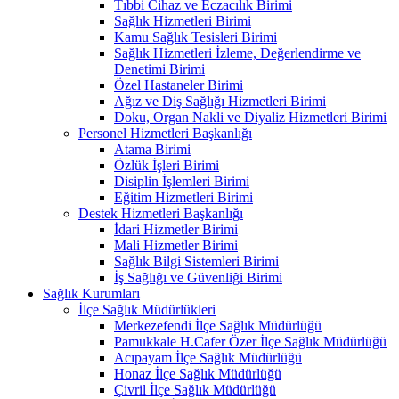
Tıbbi Cihaz ve Eczacılık Birimi
Sağlık Hizmetleri Birimi
Kamu Sağlık Tesisleri Birimi
Sağlık Hizmetleri İzleme, Değerlendirme ve
Denetimi Birimi
Özel Hastaneler Birimi
Ağız ve Diş Sağlığı Hizmetleri Birimi
Doku, Organ Nakli ve Diyaliz Hizmetleri Birimi
Personel Hizmetleri Başkanlığı
Atama Birimi
Özlük İşleri Birimi
Disiplin İşlemleri Birimi
Eğitim Hizmetleri Birimi
Destek Hizmetleri Başkanlığı
İdari Hizmetler Birimi
Mali Hizmetler Birimi
Sağlık Bilgi Sistemleri Birimi
İş Sağlığı ve Güvenliği Birimi
Sağlık Kurumları
İlçe Sağlık Müdürlükleri
Merkezefendi İlçe Sağlık Müdürlüğü
Pamukkale H.Cafer Özer İlçe Sağlık Müdürlüğü
Acıpayam İlçe Sağlık Müdürlüğü
Honaz İlçe Sağlık Müdürlüğü
Çivril İlçe Sağlık Müdürlüğü