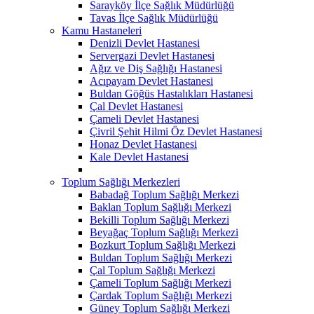
Sarayköy İlçe Sağlık Müdürlüğü
Tavas İlçe Sağlık Müdürlüğü
Kamu Hastaneleri
Denizli Devlet Hastanesi
Servergazi Devlet Hastanesi
Ağız ve Diş Sağlığı Hastanesi
Acıpayam Devlet Hastanesi
Buldan Göğüs Hastalıkları Hastanesi
Çal Devlet Hastanesi
Çameli Devlet Hastanesi
Çivril Şehit Hilmi Öz Devlet Hastanesi
Honaz Devlet Hastanesi
Kale Devlet Hastanesi
Toplum Sağlığı Merkezleri
Babadağ Toplum Sağlığı Merkezi
Baklan Toplum Sağlığı Merkezi
Bekilli Toplum Sağlığı Merkezi
Beyağaç Toplum Sağlığı Merkezi
Bozkurt Toplum Sağlığı Merkezi
Buldan Toplum Sağlığı Merkezi
Çal Toplum Sağlığı Merkezi
Çameli Toplum Sağlığı Merkezi
Çardak Toplum Sağlığı Merkezi
Güney Toplum Sağlığı Merkezi