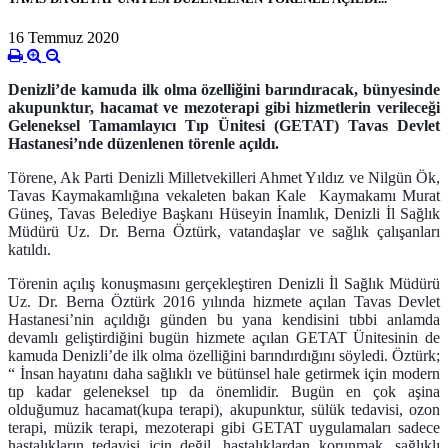
16 Temmuz 2020
Denizli’de kamuda ilk olma özelliğini barındıracak, bünyesinde
akupunktur, hacamat ve mezoterapi gibi hizmetlerin verileceği
Geleneksel Tamamlayıcı Tıp Ünitesi (GETAT) Tavas Devlet
Hastanesi’nde düzenlenen törenle açıldı.
Törene, Ak Parti Denizli Milletvekilleri Ahmet Yıldız ve Nilgün Ök,
Tavas Kaymakamlığına vekaleten bakan Kale Kaymakamı Murat
Güneş, Tavas Belediye Başkanı Hüseyin İnamlık, Denizli İl Sağlık
Müdürü Uz. Dr. Berna Öztürk, vatandaşlar ve sağlık çalışanları
katıldı.
Törenin açılış konuşmasını gerçekleştiren Denizli İl Sağlık Müdürü
Uz. Dr. Berna Öztürk 2016 yılında hizmete açılan Tavas Devlet
Hastanesi’nin açıldığı günden bu yana kendisini tıbbi anlamda
devamlı geliştirdiğini bugün hizmete açılan GETAT Ünitesinin de
kamuda Denizli’de ilk olma özelliğini barındırdığını söyledi. Öztürk;
“ İnsan hayatını daha sağlıklı ve bütünsel hale getirmek için modern
tıp kadar geleneksel tıp da önemlidir. Bugün en çok aşina
olduğumuz hacamat(kupa terapi), akupunktur, sülük tedavisi, ozon
terapi, müzik terapi, mezoterapi gibi GETAT uygulamaları sadece
hastalıkların tedavisi için değil, hastalıklardan korunmak, sağlıklı