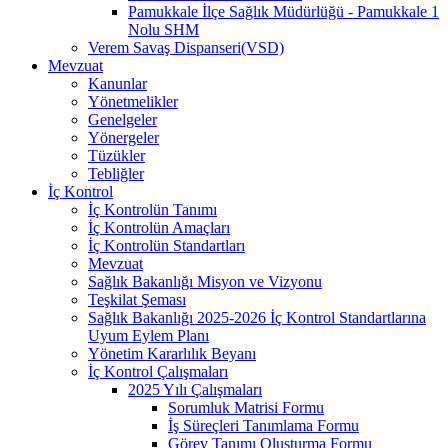
Pamukkale İlçe Sağlık Müdürlüğü - Pamukkale 1
Nolu SHM
Verem Savaş Dispanseri(VSD)
Mevzuat
Kanunlar
Yönetmelikler
Genelgeler
Yönergeler
Tüzükler
Tebliğler
İç Kontrol
İç Kontrolün Tanımı
İç Kontrolün Amaçları
İç Kontrolün Standartları
Mevzuat
Sağlık Bakanlığı Misyon ve Vizyonu
Teşkilat Şeması
Sağlık Bakanlığı 2025-2026 İç Kontrol Standartlarına
Uyum Eylem Planı
Yönetim Kararlılık Beyanı
İç Kontrol Çalışmaları
2025 Yılı Çalışmaları
Sorumluk Matrisi Formu
İş Süreçleri Tanımlama Formu
Görev Tanımı Oluşturma Formu