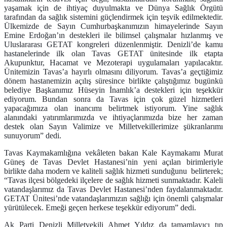
yaşamak için de ihtiyaç duyulmakta ve Dünya Sağlık Örgütü
tarafından da sağlık sistemini güçlendirmek için teşvik edilmektedir.
Ülkemizde de Sayın Cumhurbaşkanımızın himayelerinde Sayın
Emine Erdoğan’ın destekleri ile bilimsel çalışmalar hızlanmış ve
Uluslararası GETAT kongreleri düzenlenmiştir. Denizli’de kamu
hastanelerinde ilk olan Tavas GETAT ünitesinde ilk etapta
Akupunktur, Hacamat ve Mezoterapi uygulamaları yapılacaktır.
Ünitemizin Tavas’a hayırlı olmasını diliyorum. Tavas’a geçtiğimiz
dönem hastanemizin açılış süresince birlikte çalıştığımız bugünkü
belediye Başkanımız Hüseyin İnamlık’a destekleri için teşekkür
ediyorum. Bundan sonra da Tavas için çok güzel hizmetleri
yapacağımıza olan inancımı belirtmek istiyorum. Yine sağlık
alanındaki yatırımlarımızda ve ihtiyaçlarımızda bize her zaman
destek olan Sayın Valimize ve Milletvekillerimize şükranlarımı
sunuyorum” dedi.
Tavas Kaymakamlığına vekâleten bakan Kale Kaymakamı Murat
Güneş de Tavas Devlet Hastanesi’nin yeni açılan birimleriyle
birlikte daha modern ve kaliteli sağlık hizmeti sunduğunu belirterek;
“Tavas ilçesi bölgedeki ilçelere de sağlık hizmeti sunmaktadır. Kaleli
vatandaşlarımız da Tavas Devlet Hastanesi’nden faydalanmaktadır.
GETAT Ünitesi’nde vatandaşlarımızın sağlığı için önemli çalışmalar
yürütülecek. Emeği geçen herkese teşekkür ediyorum” dedi.
Ak Parti Denizli Milletvekili Ahmet Yıldız da tamamlayıcı tıp