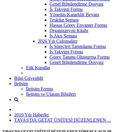
Genel Bilgilendirme Dosyası
İş Takvimi Formu
Yönetim Kararlılık Beyanı
Teşkilat Şeması
Hassas Görev Envanter Formu
Organizasyon Kitabı
İş Akış Şeması
2026 Yılı Çalışmaları
İş Süreçleri Tanımlama Formu
İş Takvimi Formu
Görev Tanımı Oluşturma Formu
Genel Bilgilendirme Dosyası
Etik Kurallar
Bilgi Güvenliği
İletişim
İletişim Formu
İletişim ve Ulaşım Bilgileri
2019 Yılı Haberler
TAVAS'DA GETAT ÜNİTESİ DÜZENLENEN ...
TAVAS'DA GETAT ÜNİTESİ DÜZENLENEN TÖRENLE AÇILDI...