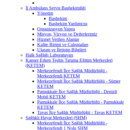
İl Ambulans Servis Başhekimliği
Yönetim
Başhekim
Başhekim Yardımcısı
Organizasyon Yapısı
Misyon, Vizyon ve Değerlerimiz
Hizmet Verilen Alanlar
Kalite Birimi ve Çalışmaları
Ulaşım ve İletişim Bilgileri
Halk Sağlığı Laboratuvarı
Kanser Erken Teşhis Tarama Eğitim Merkezleri
(KETEM)
Merkezefendi İlçe Sağlık Müdürlüğü -
Merkezefendi KETEM
Merkezefendi İlçe Sağlık Müdürlüğü - Sümer
KETEM
Pamukkale İlçe Sağlık Müdürlüğü - Denizli
Mobil KETEM
Pamukkale İlçe Sağlık Müdürlüğü - Pamukkale
KETEM
Tavas İlçe Sağlık Müdürlüğü - Tavas KETEM
Sağlıklı Hayat Merkezleri (SHM)
Merkezefendi İlçe Sağlık Müdürlüğü -
Merkezefendi 1 Nolu SHM