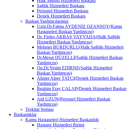
Halk Sağlığı Hizmetleri Başkanı
Sağlık Hizmetleri Başkanı
Personel Hizmetleri Başkanı
Destek Hizmetleri Başkanı
Başkan Yardımcılarımız
Uzm.Dr.Fatma AYDENİZ OZANSOY(Kamu
Hastaneleri Başkan Yardımcısı)
Dr. Firdes AKBAŞ VAYVADA(Halk Sağlığı
Hizmetleri Başkan Yardımcısı)
Mehmet BURDURLU(Halk Sağlığı Hizmetleri
Başkan Yardımcısı)
Dr.Mesut DÜZELLİ(Sağlık Hizmetleri Başkan
Yardımcısı)
Op.Dr.Yeşim EDİRNE(Sağlık Hizmetleri
Başkan Yardımcısı)
Ahmet Alper TATCI(Destek Hizmetleri Başkan
Yardımcısı)
İbrahim Eray ÇALAP(Destek Hizmetleri Başkan
Yardımcısı)
Atif UZUN(Personel Hizmetleri Başkan
Yardımcısı)
Teşkilat Şeması
Başkanlıklar
Kamu Hastaneleri Hizmetleri Başkanlığı
Hastane Hizmetleri Birimi