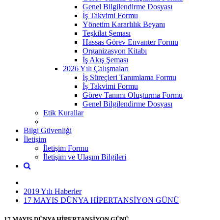
Genel Bilgilendirme Dosyası
İş Takvimi Formu
Yönetim Kararlılık Beyanı
Teşkilat Şeması
Hassas Görev Envanter Formu
Organizasyon Kitabı
İş Akış Şeması
2026 Yılı Çalışmaları
İş Süreçleri Tanımlama Formu
İş Takvimi Formu
Görev Tanımı Oluşturma Formu
Genel Bilgilendirme Dosyası
Etik Kurallar
Bilgi Güvenliği
İletişim
İletişim Formu
İletişim ve Ulaşım Bilgileri
2019 Yılı Haberler
17 MAYIS DÜNYA HİPERTANSİYON GÜNÜ
17 MAYIS DÜNYA HİPERTANSİYON GÜNÜ