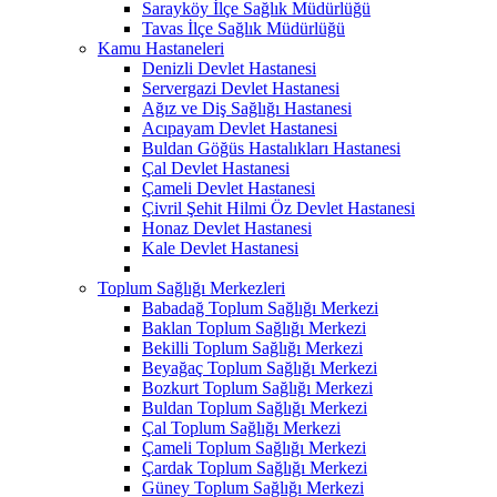
Sarayköy İlçe Sağlık Müdürlüğü
Tavas İlçe Sağlık Müdürlüğü
Kamu Hastaneleri
Denizli Devlet Hastanesi
Servergazi Devlet Hastanesi
Ağız ve Diş Sağlığı Hastanesi
Acıpayam Devlet Hastanesi
Buldan Göğüs Hastalıkları Hastanesi
Çal Devlet Hastanesi
Çameli Devlet Hastanesi
Çivril Şehit Hilmi Öz Devlet Hastanesi
Honaz Devlet Hastanesi
Kale Devlet Hastanesi
Toplum Sağlığı Merkezleri
Babadağ Toplum Sağlığı Merkezi
Baklan Toplum Sağlığı Merkezi
Bekilli Toplum Sağlığı Merkezi
Beyağaç Toplum Sağlığı Merkezi
Bozkurt Toplum Sağlığı Merkezi
Buldan Toplum Sağlığı Merkezi
Çal Toplum Sağlığı Merkezi
Çameli Toplum Sağlığı Merkezi
Çardak Toplum Sağlığı Merkezi
Güney Toplum Sağlığı Merkezi