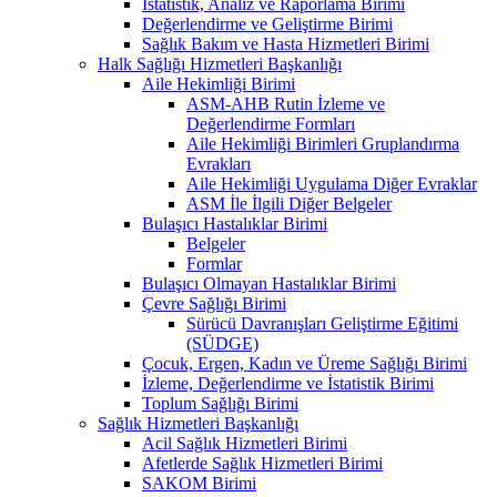
İstatistik, Analiz ve Raporlama Birimi
Değerlendirme ve Geliştirme Birimi
Sağlık Bakım ve Hasta Hizmetleri Birimi
Halk Sağlığı Hizmetleri Başkanlığı
Aile Hekimliği Birimi
ASM-AHB Rutin İzleme ve
Değerlendirme Formları
Aile Hekimliği Birimleri Gruplandırma
Evrakları
Aile Hekimliği Uygulama Diğer Evraklar
ASM İle İlgili Diğer Belgeler
Bulaşıcı Hastalıklar Birimi
Belgeler
Formlar
Bulaşıcı Olmayan Hastalıklar Birimi
Çevre Sağlığı Birimi
Sürücü Davranışları Geliştirme Eğitimi
(SÜDGE)
Çocuk, Ergen, Kadın ve Üreme Sağlığı Birimi
İzleme, Değerlendirme ve İstatistik Birimi
Toplum Sağlığı Birimi
Sağlık Hizmetleri Başkanlığı
Acil Sağlık Hizmetleri Birimi
Afetlerde Sağlık Hizmetleri Birimi
SAKOM Birimi