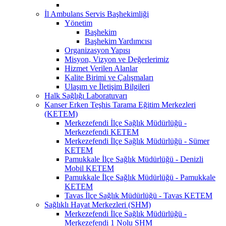
İl Ambulans Servis Başhekimliği
Yönetim
Başhekim
Başhekim Yardımcısı
Organizasyon Yapısı
Misyon, Vizyon ve Değerlerimiz
Hizmet Verilen Alanlar
Kalite Birimi ve Çalışmaları
Ulaşım ve İletişim Bilgileri
Halk Sağlığı Laboratuvarı
Kanser Erken Teşhis Tarama Eğitim Merkezleri
(KETEM)
Merkezefendi İlçe Sağlık Müdürlüğü -
Merkezefendi KETEM
Merkezefendi İlçe Sağlık Müdürlüğü - Sümer
KETEM
Pamukkale İlçe Sağlık Müdürlüğü - Denizli
Mobil KETEM
Pamukkale İlçe Sağlık Müdürlüğü - Pamukkale
KETEM
Tavas İlçe Sağlık Müdürlüğü - Tavas KETEM
Sağlıklı Hayat Merkezleri (SHM)
Merkezefendi İlçe Sağlık Müdürlüğü -
Merkezefendi 1 Nolu SHM