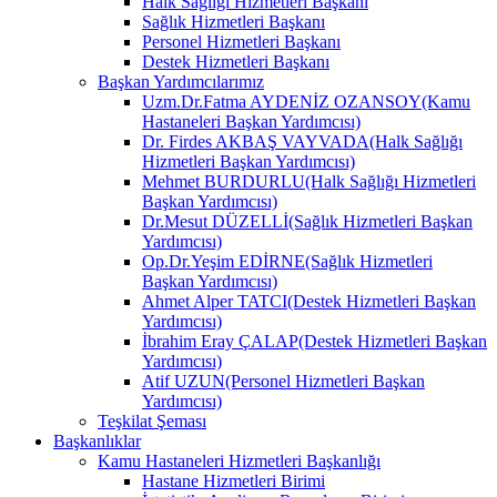
Halk Sağlığı Hizmetleri Başkanı
Sağlık Hizmetleri Başkanı
Personel Hizmetleri Başkanı
Destek Hizmetleri Başkanı
Başkan Yardımcılarımız
Uzm.Dr.Fatma AYDENİZ OZANSOY(Kamu
Hastaneleri Başkan Yardımcısı)
Dr. Firdes AKBAŞ VAYVADA(Halk Sağlığı
Hizmetleri Başkan Yardımcısı)
Mehmet BURDURLU(Halk Sağlığı Hizmetleri
Başkan Yardımcısı)
Dr.Mesut DÜZELLİ(Sağlık Hizmetleri Başkan
Yardımcısı)
Op.Dr.Yeşim EDİRNE(Sağlık Hizmetleri
Başkan Yardımcısı)
Ahmet Alper TATCI(Destek Hizmetleri Başkan
Yardımcısı)
İbrahim Eray ÇALAP(Destek Hizmetleri Başkan
Yardımcısı)
Atif UZUN(Personel Hizmetleri Başkan
Yardımcısı)
Teşkilat Şeması
Başkanlıklar
Kamu Hastaneleri Hizmetleri Başkanlığı
Hastane Hizmetleri Birimi