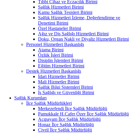
Tıbbi Cihaz ve Eczacılık Birimi
Sağlık Hizmetleri Birimi
Kamu Sağlık Tesisleri Birimi
Sağlık Hizmetleri İzleme, Değerlendirme ve
Denetimi Birimi
Özel Hastaneler Birimi
Ağız ve Diş Sağlığı Hizmetleri Birimi
Doku, Organ Nakli ve Diyaliz Hizmetleri Birimi
Personel Hizmetleri Başkanlığı
Atama Birimi
Özlük İşleri Birimi
Disiplin İşlemleri Birimi
Eğitim Hizmetleri Birimi
Destek Hizmetleri Başkanlığı
İdari Hizmetler Birimi
Mali Hizmetler Birimi
Sağlık Bilgi Sistemleri Birimi
İş Sağlığı ve Güvenliği Birimi
Sağlık Kurumları
İlçe Sağlık Müdürlükleri
Merkezefendi İlçe Sağlık Müdürlüğü
Pamukkale H.Cafer Özer İlçe Sağlık Müdürlüğü
Acıpayam İlçe Sağlık Müdürlüğü
Honaz İlçe Sağlık Müdürlüğü
Çivril İlçe Sağlık Müdürlüğü