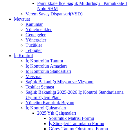
Pamukkale İlçe Sağlık Müdürlüğü - Pamukkale 1
Nolu SHM
Verem Savaş Dispanseri(VSD)
Mevzuat
Kanunlar
Yönetmelikler
Genelgeler
Yönergeler
Tüzükler
Tebliğler
İç Kontrol
İç Kontrolün Tanımı
İç Kontrolün Amaçları
İç Kontrolün Standartları
Mevzuat
Sağlık Bakanlığı Misyon ve Vizyonu
Teşkilat Şeması
Sağlık Bakanlığı 2025-2026 İç Kontrol Standartlarına
Uyum Eylem Planı
Yönetim Kararlılık Beyanı
İç Kontrol Çalışmaları
2025 Yılı Çalışmaları
Sorumluk Matrisi Formu
İş Süreçleri Tanımlama Formu
Görev Tanımı Oluşturma Formu