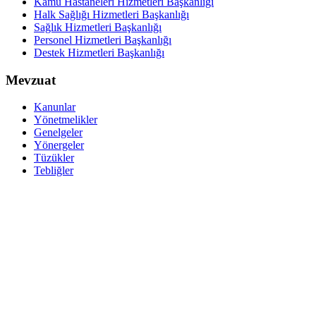
Kamu Hastaneleri Hizmetleri Başkanlığı
Halk Sağlığı Hizmetleri Başkanlığı
Sağlık Hizmetleri Başkanlığı
Personel Hizmetleri Başkanlığı
Destek Hizmetleri Başkanlığı
Mevzuat
Kanunlar
Yönetmelikler
Genelgeler
Yönergeler
Tüzükler
Tebliğler