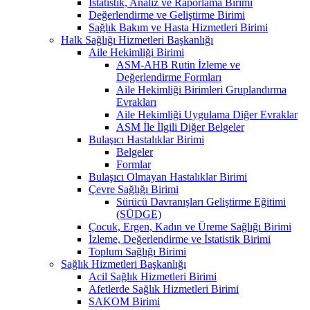
İstatistik, Analiz ve Raporlama Birimi
Değerlendirme ve Geliştirme Birimi
Sağlık Bakım ve Hasta Hizmetleri Birimi
Halk Sağlığı Hizmetleri Başkanlığı
Aile Hekimliği Birimi
ASM-AHB Rutin İzleme ve
Değerlendirme Formları
Aile Hekimliği Birimleri Gruplandırma
Evrakları
Aile Hekimliği Uygulama Diğer Evraklar
ASM İle İlgili Diğer Belgeler
Bulaşıcı Hastalıklar Birimi
Belgeler
Formlar
Bulaşıcı Olmayan Hastalıklar Birimi
Çevre Sağlığı Birimi
Sürücü Davranışları Geliştirme Eğitimi
(SÜDGE)
Çocuk, Ergen, Kadın ve Üreme Sağlığı Birimi
İzleme, Değerlendirme ve İstatistik Birimi
Toplum Sağlığı Birimi
Sağlık Hizmetleri Başkanlığı
Acil Sağlık Hizmetleri Birimi
Afetlerde Sağlık Hizmetleri Birimi
SAKOM Birimi