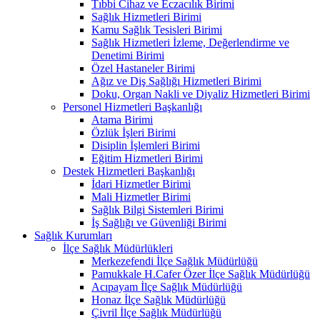
Tıbbi Cihaz ve Eczacılık Birimi
Sağlık Hizmetleri Birimi
Kamu Sağlık Tesisleri Birimi
Sağlık Hizmetleri İzleme, Değerlendirme ve
Denetimi Birimi
Özel Hastaneler Birimi
Ağız ve Diş Sağlığı Hizmetleri Birimi
Doku, Organ Nakli ve Diyaliz Hizmetleri Birimi
Personel Hizmetleri Başkanlığı
Atama Birimi
Özlük İşleri Birimi
Disiplin İşlemleri Birimi
Eğitim Hizmetleri Birimi
Destek Hizmetleri Başkanlığı
İdari Hizmetler Birimi
Mali Hizmetler Birimi
Sağlık Bilgi Sistemleri Birimi
İş Sağlığı ve Güvenliği Birimi
Sağlık Kurumları
İlçe Sağlık Müdürlükleri
Merkezefendi İlçe Sağlık Müdürlüğü
Pamukkale H.Cafer Özer İlçe Sağlık Müdürlüğü
Acıpayam İlçe Sağlık Müdürlüğü
Honaz İlçe Sağlık Müdürlüğü
Çivril İlçe Sağlık Müdürlüğü