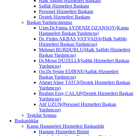
Halk Sağlığı Hizmetleri Başkanı
Sağlık Hizmetleri Başkanı
Personel Hizmetleri Başkanı
Destek Hizmetleri Başkanı
Başkan Yardımcılarımız
Uzm.Dr.Fatma AYDENİZ OZANSOY(Kamu
Hastaneleri Başkan Yardımcısı)
Dr. Firdes AKBAŞ VAYVADA(Halk Sağlığı
Hizmetleri Başkan Yardımcısı)
Mehmet BURDURLU(Halk Sağlığı Hizmetleri
Başkan Yardımcısı)
Dr.Mesut DÜZELLİ(Sağlık Hizmetleri Başkan
Yardımcısı)
Op.Dr.Yeşim EDİRNE(Sağlık Hizmetleri
Başkan Yardımcısı)
Ahmet Alper TATCI(Destek Hizmetleri Başkan
Yardımcısı)
İbrahim Eray ÇALAP(Destek Hizmetleri Başkan
Yardımcısı)
Atif UZUN(Personel Hizmetleri Başkan
Yardımcısı)
Teşkilat Şeması
Başkanlıklar
Kamu Hastaneleri Hizmetleri Başkanlığı
Hastane Hizmetleri Birimi