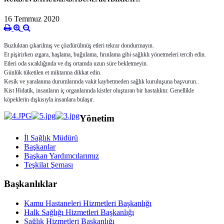
16 Temmuz 2020
Buzluktan çıkarılmış ve çözdürülmüş etleri tekrar dondurmayın.
Et pişirirken ızgara, haşlama, buğulama, fırınlama gibi sağlıklı yönetmeleri tercih edin.
Etleri oda sıcaklığında ve dış ortamda uzun süre bekletmeyin.
Günlük tüketilen et miktarına dikkat edin.
Kesik ve yaralanma durumlarında vakit kaybetmeden sağlık kuruluşuna başvurun..
Kist Hidatik, insanların iç organlarında kistler oluşturan bir hastalıktır. Genellikle
köpeklerin dışkısıyla insanlara bulaşır.
Yönetim
İl Sağlık Müdürü
Başkanlar
Başkan Yardımcılarımız
Teşkilat Şeması
Başkanlıklar
Kamu Hastaneleri Hizmetleri Başkanlığı
Halk Sağlığı Hizmetleri Başkanlığı
Sağlık Hizmetleri Başkanlığı