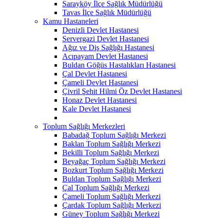
Sarayköy İlçe Sağlık Müdürlüğü
Tavas İlçe Sağlık Müdürlüğü
Kamu Hastaneleri
Denizli Devlet Hastanesi
Servergazi Devlet Hastanesi
Ağız ve Diş Sağlığı Hastanesi
Acıpayam Devlet Hastanesi
Buldan Göğüs Hastalıkları Hastanesi
Çal Devlet Hastanesi
Çameli Devlet Hastanesi
Çivril Şehit Hilmi Öz Devlet Hastanesi
Honaz Devlet Hastanesi
Kale Devlet Hastanesi
Toplum Sağlığı Merkezleri
Babadağ Toplum Sağlığı Merkezi
Baklan Toplum Sağlığı Merkezi
Bekilli Toplum Sağlığı Merkezi
Beyağaç Toplum Sağlığı Merkezi
Bozkurt Toplum Sağlığı Merkezi
Buldan Toplum Sağlığı Merkezi
Çal Toplum Sağlığı Merkezi
Çameli Toplum Sağlığı Merkezi
Çardak Toplum Sağlığı Merkezi
Güney Toplum Sağlığı Merkezi