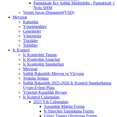
Pamukkale İlçe Sağlık Müdürlüğü - Pamukkale 1
Nolu SHM
Verem Savaş Dispanseri(VSD)
Mevzuat
Kanunlar
Yönetmelikler
Genelgeler
Yönergeler
Tüzükler
Tebliğler
İç Kontrol
İç Kontrolün Tanımı
İç Kontrolün Amaçları
İç Kontrolün Standartları
Mevzuat
Sağlık Bakanlığı Misyon ve Vizyonu
Teşkilat Şeması
Sağlık Bakanlığı 2025-2026 İç Kontrol Standartlarına
Uyum Eylem Planı
Yönetim Kararlılık Beyanı
İç Kontrol Çalışmaları
2025 Yılı Çalışmaları
Sorumluk Matrisi Formu
İş Süreçleri Tanımlama Formu
Görev Tanımı Oluşturma Formu