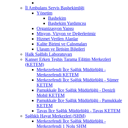
İl Ambulans Servis Başhekimliği
Yönetim
Başhekim
Başhekim Yardımcısı
Organizasyon Yapısı
Misyon, Vizyon ve Değerlerimiz
Hizmet Verilen Alanlar
Kalite Birimi ve Çalışmaları
Ulaşım ve İletişim Bilgileri
Halk Sağlığı Laboratuvarı
Kanser Erken Teşhis Tarama Eğitim Merkezleri
(KETEM)
Merkezefendi İlçe Sağlık Müdürlüğü -
Merkezefendi KETEM
Merkezefendi İlçe Sağlık Müdürlüğü - Sümer
KETEM
Pamukkale İlçe Sağlık Müdürlüğü - Denizli
Mobil KETEM
Pamukkale İlçe Sağlık Müdürlüğü - Pamukkale
KETEM
Tavas İlçe Sağlık Müdürlüğü - Tavas KETEM
Sağlıklı Hayat Merkezleri (SHM)
Merkezefendi İlçe Sağlık Müdürlüğü -
Merkezefendi 1 Nolu SHM