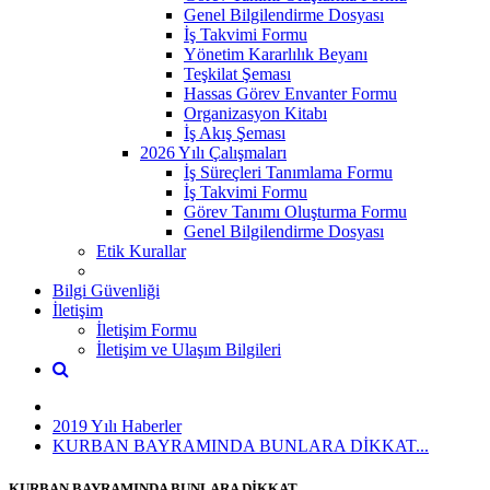
Genel Bilgilendirme Dosyası
İş Takvimi Formu
Yönetim Kararlılık Beyanı
Teşkilat Şeması
Hassas Görev Envanter Formu
Organizasyon Kitabı
İş Akış Şeması
2026 Yılı Çalışmaları
İş Süreçleri Tanımlama Formu
İş Takvimi Formu
Görev Tanımı Oluşturma Formu
Genel Bilgilendirme Dosyası
Etik Kurallar
Bilgi Güvenliği
İletişim
İletişim Formu
İletişim ve Ulaşım Bilgileri
2019 Yılı Haberler
KURBAN BAYRAMINDA BUNLARA DİKKAT...
KURBAN BAYRAMINDA BUNLARA DİKKAT...