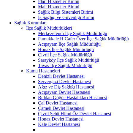
İdari Hizmetler Birimi
Mali Hizmetler Birimi
Sağlık Bilgi Sistemleri Birimi
İş Sağlığı ve Güvenliği Birimi
Sağlık Kurumları
İlçe Sağlık Müdürlükleri
Merkezefendi İlçe Sağlık Müdürlüğü
Pamukkale H.Cafer Özer İlçe Sağlık Müdürlüğü
Acıpayam İlçe Sağlık Müdürlüğü
Honaz İlçe Sağlık Müdürlüğü
Çivril İlçe Sağlık Müdürlüğü
Sarayköy İlçe Sağlık Müdürlüğü
Tavas İlçe Sağlık Müdürlüğü
Kamu Hastaneleri
Denizli Devlet Hastanesi
Servergazi Devlet Hastanesi
Ağız ve Diş Sağlığı Hastanesi
Acıpayam Devlet Hastanesi
Buldan Göğüs Hastalıkları Hastanesi
Çal Devlet Hastanesi
Çameli Devlet Hastanesi
Çivril Şehit Hilmi Öz Devlet Hastanesi
Honaz Devlet Hastanesi
Kale Devlet Hastanesi