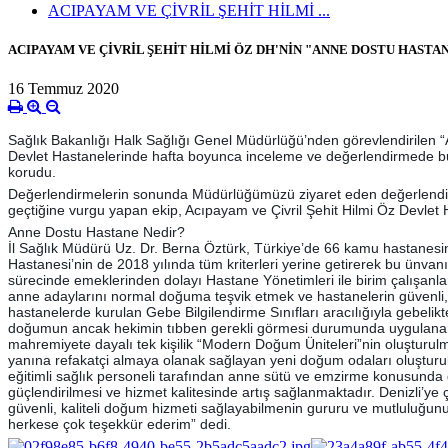
ACIPAYAM VE ÇİVRİL ŞEHİT HİLMİ ...
ACIPAYAM VE ÇİVRİL ŞEHİT HİLMİ ÖZ DH'NİN "ANNE DOSTU HAST
16 Temmuz 2020
Sağlık Bakanlığı Halk Sağlığı Genel Müdürlüğü’nden görevlendirilen “A
Devlet Hastanelerinde hafta boyunca inceleme ve değerlendirmede bu
korudu.
Değerlendirmelerin sonunda Müdürlüğümüzü ziyaret eden değerlendirme
geçtiğine vurgu yapan ekip, Acıpayam ve Çivril Şehit Hilmi Öz Devlet H
Anne Dostu Hastane Nedir?
İl Sağlık Müdürü Uz. Dr. Berna Öztürk, Türkiye’de 66 kamu hastanesine
Hastanesi’nin de 2018 yılında tüm kriterleri yerine getirerek bu ünvan
sürecinde emeklerinden dolayı Hastane Yönetimleri ile birim çalışanlar
anne adaylarını normal doğuma teşvik etmek ve hastanelerin güvenli, 
hastanelerde kurulan Gebe Bilgilendirme Sınıfları aracılığıyla gebelik
doğumun ancak hekimin tıbben gerekli görmesi durumunda uygulanan tı
mahremiyete dayalı tek kişilik “Modern Doğum Üniteleri”nin oluşturul
yanına refakatçi almaya olanak sağlayan yeni doğum odaları oluşturu
eğitimli sağlık personeli tarafından anne sütü ve emzirme konusunda 
güçlendirilmesi ve hizmet kalitesinde artış sağlanmaktadır. Denizli’ye 
güvenli, kaliteli doğum hizmeti sağlayabilmenin gururu ve mutluluğun
herkese çok teşekkür ederim” dedi.