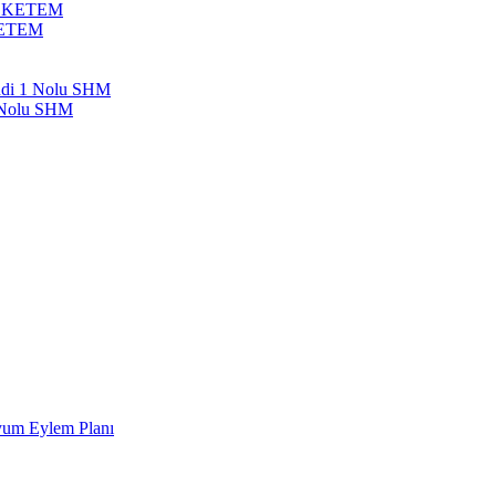
bil KETEM
 KETEM
endi 1 Nolu SHM
1 Nolu SHM
Uyum Eylem Planı