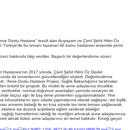
Anne Dostu Hastane” tescili alan Acıpayam ve Çivril Şehit Hilmi Öz
r Türkiye’de bu ünvanı kazanan 66 kamu hastanesi arasında yerini
i hakkında bilgi verdiler. Başarılı bir değerlendirme süreci
Hastanesi’nin 2017 yılında, Çivril Şehit Hilmi Öz Devlet
nucunda da ünvanlarının güncellendiğini söyledi. Değerlendirme
erdi: “Anne Dostu Hastane Projesi, Sağlık Bakanlığımız tarafından
n önemli bir projedir. Bu model ile anne adaylarına öncelikle
lgi verilmekte, normal doğumun avantajları yanında sezaryen ile
de ilaçsız ağrı ile baş etme yöntemleri uygulanmaktadır. Yine
 lohusalıklarını aynı odada yapmalarına olanak sağlayan, tek kişilik,
rası annenin bebeği ile en kısa sürede ten tene teması sağlanarak,
lere ise düzenli aralıklarla eğitim verilerek ebeliğin
ğlığı hizmetlerinin niteliği ile niceliğini artırarak anne adaylarımıza
izmeti almak bütün anne adaylarının en temel hakkıdır. Emeği geçen