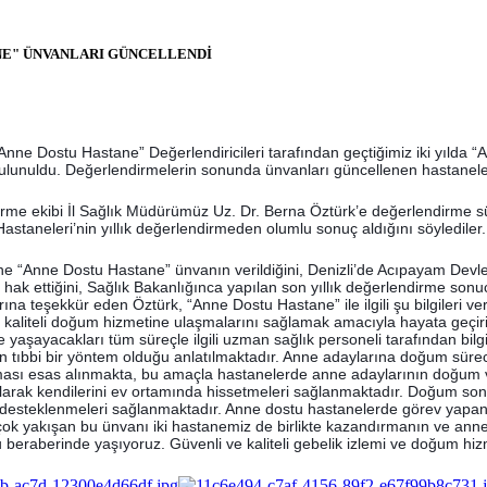
ANE" ÜNVANLARI GÜNCELLENDİ
nne Dostu Hastane” Değerlendiricileri tarafından geçtiğimiz iki yılda “
lunuldu. Değerlendirmelerin sonunda ünvanları güncellenen hastanele
 ekibi İl Sağlık Müdürümüz Uz. Dr. Berna Öztürk’e değerlendirme sürec
astaneleri’nin yıllık değerlendirmeden olumlu sonuç aldığını söylediler.
 “Anne Dostu Hastane” ünvanın verildiğini, Denizli’de Acıpayam Devlet 
ı hak ettiğini, Sağlık Bakanlığınca yapılan son yıllık değerlendirme so
ına teşekkür eden Öztürk, “Anne Dostu Hastane” ile ilgili şu bilgileri v
kaliteli doğum hizmetine ulaşmalarını sağlamak amacıyla hayata geçirile
te yaşayacakları tüm süreçle ilgili uzman sağlık personeli tarafından bi
bbi bir yöntem olduğu anlatılmaktadır. Anne adaylarına doğum sürecin
ması esas alınmakta, bu amaçla hastanelerde anne adaylarının doğum ve
larak kendilerini ev ortamında hissetmeleri sağlanmaktadır. Doğum son
desteklenmeleri sağlanmaktadır. Anne dostu hastanelerde görev yapan ebe
çok yakışan bu ünvanı iki hastanemiz de birlikte kazandırmanın ve anne sa
u beraberinde yaşıyoruz. Güvenli ve kaliteli gebelik izlemi ve doğum h