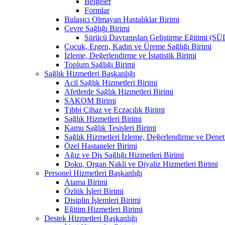
Belgeler
Formlar
Bulaşıcı Olmayan Hastalıklar Birimi
Çevre Sağlığı Birimi
Sürücü Davranışları Geliştirme Eğitimi (S
Çocuk, Ergen, Kadın ve Üreme Sağlığı Birimi
İzleme, Değerlendirme ve İstatistik Birimi
Toplum Sağlığı Birimi
Sağlık Hizmetleri Başkanlığı
Acil Sağlık Hizmetleri Birimi
Afetlerde Sağlık Hizmetleri Birimi
SAKOM Birimi
Tıbbi Cihaz ve Eczacılık Birimi
Sağlık Hizmetleri Birimi
Kamu Sağlık Tesisleri Birimi
Sağlık Hizmetleri İzleme, Değerlendirme ve Denet
Özel Hastaneler Birimi
Ağız ve Diş Sağlığı Hizmetleri Birimi
Doku, Organ Nakli ve Diyaliz Hizmetleri Birimi
Personel Hizmetleri Başkanlığı
Atama Birimi
Özlük İşleri Birimi
Disiplin İşlemleri Birimi
Eğitim Hizmetleri Birimi
Destek Hizmetleri Başkanlığı