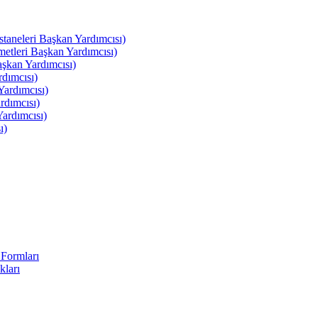
leri Başkan Yardımcısı)
leri Başkan Yardımcısı)
kan Yardımcısı)
dımcısı)
ardımcısı)
rdımcısı)
ardımcısı)
ı)
Formları
kları