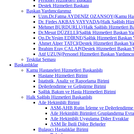
Personel Hizmetleri Başkanı
Destek Hizmetleri Başkanı
Başkan Yardımcılarımız
Uzm.Dr.Fatma AYDENİZ OZANSOY(Kamu Hastane
Dr. Firdes AKBAŞ VAYVADA(Halk Sağlığı Hizmet
Mehmet BURDURLU(Halk Sağlığı Hizmetleri Baş
Dr.Mesut DÜZELLİ(Sağlık Hizmetleri Başkan Yar
Op.Dr.Yeşim EDİRNE(Sağlık Hizmetleri Başkan Y
Ahmet Alper TATCI(Destek Hizmetleri Başkan Ya
İbrahim Eray ÇALAP(Destek Hizmetleri Başkan Y
Atif UZUN(Personel Hizmetleri Başkan Yardımcıs
Teşkilat Şeması
Başkanlıklar
Kamu Hastaneleri Hizmetleri Başkanlığı
Hastane Hizmetleri Birimi
İstatistik, Analiz ve Raporlama Birimi
Değerlendirme ve Geliştirme Birimi
Sağlık Bakım ve Hasta Hizmetleri Birimi
Halk Sağlığı Hizmetleri Başkanlığı
Aile Hekimliği Birimi
ASM-AHB Rutin İzleme ve Değerlendirme 
Aile Hekimliği Birimleri Gruplandırma Evra
Aile Hekimliği Uygulama Diğer Evraklar
ASM İle İlgili Diğer Belgeler
Bulaşıcı Hastalıklar Birimi