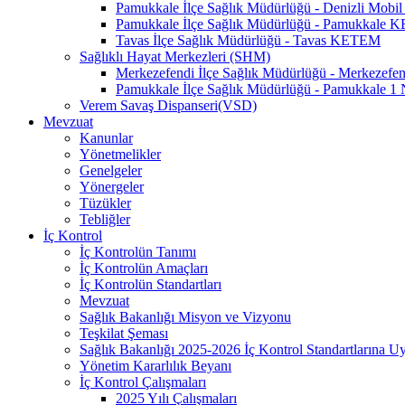
Pamukkale İlçe Sağlık Müdürlüğü - Denizli Mo
Pamukkale İlçe Sağlık Müdürlüğü - Pamukkale
Tavas İlçe Sağlık Müdürlüğü - Tavas KETEM
Sağlıklı Hayat Merkezleri (SHM)
Merkezefendi İlçe Sağlık Müdürlüğü - Merkezef
Pamukkale İlçe Sağlık Müdürlüğü - Pamukkale 
Verem Savaş Dispanseri(VSD)
Mevzuat
Kanunlar
Yönetmelikler
Genelgeler
Yönergeler
Tüzükler
Tebliğler
İç Kontrol
İç Kontrolün Tanımı
İç Kontrolün Amaçları
İç Kontrolün Standartları
Mevzuat
Sağlık Bakanlığı Misyon ve Vizyonu
Teşkilat Şeması
Sağlık Bakanlığı 2025-2026 İç Kontrol Standartlarına 
Yönetim Kararlılık Beyanı
İç Kontrol Çalışmaları
2025 Yılı Çalışmaları