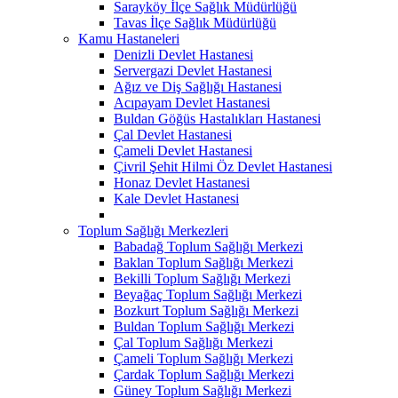
Sarayköy İlçe Sağlık Müdürlüğü
Tavas İlçe Sağlık Müdürlüğü
Kamu Hastaneleri
Denizli Devlet Hastanesi
Servergazi Devlet Hastanesi
Ağız ve Diş Sağlığı Hastanesi
Acıpayam Devlet Hastanesi
Buldan Göğüs Hastalıkları Hastanesi
Çal Devlet Hastanesi
Çameli Devlet Hastanesi
Çivril Şehit Hilmi Öz Devlet Hastanesi
Honaz Devlet Hastanesi
Kale Devlet Hastanesi
Toplum Sağlığı Merkezleri
Babadağ Toplum Sağlığı Merkezi
Baklan Toplum Sağlığı Merkezi
Bekilli Toplum Sağlığı Merkezi
Beyağaç Toplum Sağlığı Merkezi
Bozkurt Toplum Sağlığı Merkezi
Buldan Toplum Sağlığı Merkezi
Çal Toplum Sağlığı Merkezi
Çameli Toplum Sağlığı Merkezi
Çardak Toplum Sağlığı Merkezi
Güney Toplum Sağlığı Merkezi