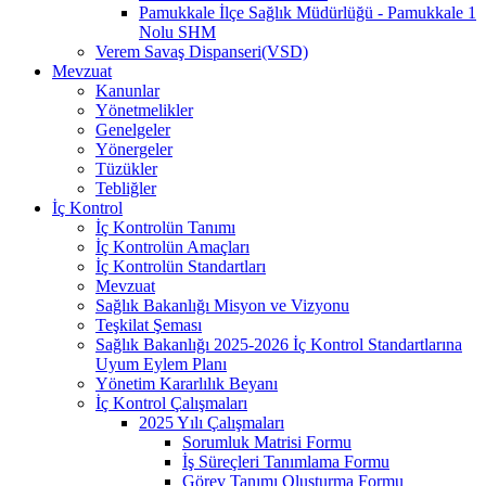
Pamukkale İlçe Sağlık Müdürlüğü - Pamukkale 1
Nolu SHM
Verem Savaş Dispanseri(VSD)
Mevzuat
Kanunlar
Yönetmelikler
Genelgeler
Yönergeler
Tüzükler
Tebliğler
İç Kontrol
İç Kontrolün Tanımı
İç Kontrolün Amaçları
İç Kontrolün Standartları
Mevzuat
Sağlık Bakanlığı Misyon ve Vizyonu
Teşkilat Şeması
Sağlık Bakanlığı 2025-2026 İç Kontrol Standartlarına
Uyum Eylem Planı
Yönetim Kararlılık Beyanı
İç Kontrol Çalışmaları
2025 Yılı Çalışmaları
Sorumluk Matrisi Formu
İş Süreçleri Tanımlama Formu
Görev Tanımı Oluşturma Formu