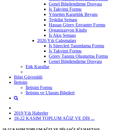
Genel Bilgilendirme Dosyası
İş Takvimi Formu
Yönetim Kararlılık Beyanı
Teşkilat Şeması
Hassas Görev Envanter Formu
Organizasyon Kitabı
İş Akış Şeması
2026 Yılı Çalışmaları
İş Süreçleri Tanımlama Formu
İş Takvimi Formu
Görev Tanımı Oluşturma Formu
Genel Bilgilendirme Dosyası
Etik Kurallar
Bilgi Güvenliği
İletişim
İletişim Formu
İletişim ve Ulaşım Bilgileri
2019 Yılı Haberler
18-22 KASIM TOPLUM AĞIZ VE DİŞ ...
18-22 KASIM TOPLUM AĞIZ VE DİŞ SAĞLIĞI HAFTASI...