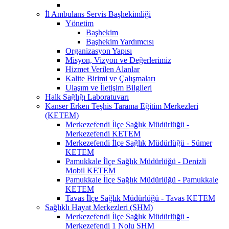
İl Ambulans Servis Başhekimliği
Yönetim
Başhekim
Başhekim Yardımcısı
Organizasyon Yapısı
Misyon, Vizyon ve Değerlerimiz
Hizmet Verilen Alanlar
Kalite Birimi ve Çalışmaları
Ulaşım ve İletişim Bilgileri
Halk Sağlığı Laboratuvarı
Kanser Erken Teşhis Tarama Eğitim Merkezleri
(KETEM)
Merkezefendi İlçe Sağlık Müdürlüğü -
Merkezefendi KETEM
Merkezefendi İlçe Sağlık Müdürlüğü - Sümer
KETEM
Pamukkale İlçe Sağlık Müdürlüğü - Denizli
Mobil KETEM
Pamukkale İlçe Sağlık Müdürlüğü - Pamukkale
KETEM
Tavas İlçe Sağlık Müdürlüğü - Tavas KETEM
Sağlıklı Hayat Merkezleri (SHM)
Merkezefendi İlçe Sağlık Müdürlüğü -
Merkezefendi 1 Nolu SHM