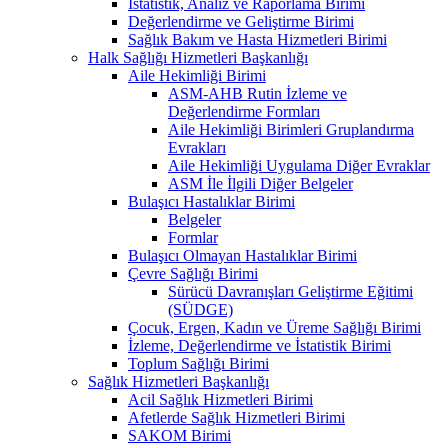
İstatistik, Analiz ve Raporlama Birimi
Değerlendirme ve Geliştirme Birimi
Sağlık Bakım ve Hasta Hizmetleri Birimi
Halk Sağlığı Hizmetleri Başkanlığı
Aile Hekimliği Birimi
ASM-AHB Rutin İzleme ve
Değerlendirme Formları
Aile Hekimliği Birimleri Gruplandırma
Evrakları
Aile Hekimliği Uygulama Diğer Evraklar
ASM İle İlgili Diğer Belgeler
Bulaşıcı Hastalıklar Birimi
Belgeler
Formlar
Bulaşıcı Olmayan Hastalıklar Birimi
Çevre Sağlığı Birimi
Sürücü Davranışları Geliştirme Eğitimi
(SÜDGE)
Çocuk, Ergen, Kadın ve Üreme Sağlığı Birimi
İzleme, Değerlendirme ve İstatistik Birimi
Toplum Sağlığı Birimi
Sağlık Hizmetleri Başkanlığı
Acil Sağlık Hizmetleri Birimi
Afetlerde Sağlık Hizmetleri Birimi
SAKOM Birimi