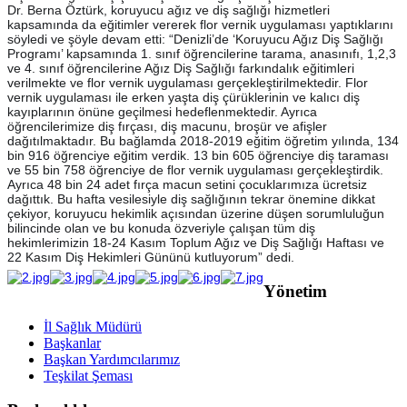
Dr. Berna Öztürk, koruyucu ağız ve diş sağlığı hizmetleri
kapsamında da eğitimler vererek flor vernik uygulaması yaptıklarını
söyledi ve şöyle devam etti: “Denizli’de ‘Koruyucu Ağız Diş Sağlığı
Programı’ kapsamında 1. sınıf öğrencilerine tarama, anasınıfı, 1,2,3
ve 4. sınıf öğrencilerine Ağız Diş Sağlığı farkındalık eğitimleri
verilmekte ve flor vernik uygulaması gerçekleştirilmektedir. Flor
vernik uygulaması ile erken yaşta diş çürüklerinin ve kalıcı diş
kayıplarının önüne geçilmesi hedeflenmektedir. Ayrıca
öğrencilerimize diş fırçası, diş macunu, broşür ve afişler
dağıtılmaktadır. Bu bağlamda 2018-2019 eğitim öğretim yılında, 134
bin 916 öğrenciye eğitim verdik. 13 bin 605 öğrenciye diş taraması
ve 55 bin 758 öğrenciye de flor vernik uygulaması gerçekleştirdik.
Ayrıca 48 bin 24 adet fırça macun setini çocuklarımıza ücretsiz
dağıttık. Bu hafta vesilesiyle diş sağlığının tekrar önemine dikkat
çekiyor, koruyucu hekimlik açısından üzerine düşen sorumluluğun
bilincinde olan ve bu konuda özveriyle çalışan tüm diş
hekimlerimizin 18-24 Kasım Toplum Ağız ve Diş Sağlığı Haftası ve
22 Kasım Diş Hekimleri Gününü kutluyorum” dedi.
Yönetim
İl Sağlık Müdürü
Başkanlar
Başkan Yardımcılarımız
Teşkilat Şeması