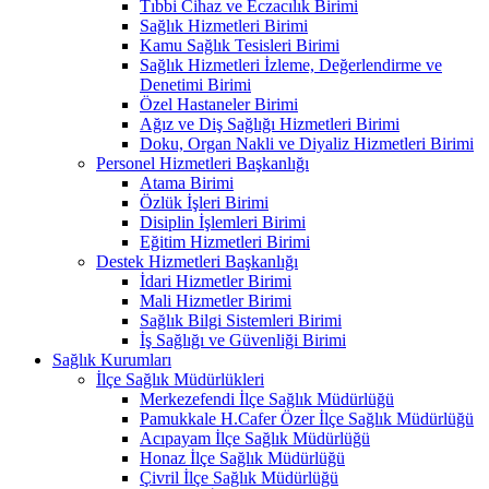
Tıbbi Cihaz ve Eczacılık Birimi
Sağlık Hizmetleri Birimi
Kamu Sağlık Tesisleri Birimi
Sağlık Hizmetleri İzleme, Değerlendirme ve
Denetimi Birimi
Özel Hastaneler Birimi
Ağız ve Diş Sağlığı Hizmetleri Birimi
Doku, Organ Nakli ve Diyaliz Hizmetleri Birimi
Personel Hizmetleri Başkanlığı
Atama Birimi
Özlük İşleri Birimi
Disiplin İşlemleri Birimi
Eğitim Hizmetleri Birimi
Destek Hizmetleri Başkanlığı
İdari Hizmetler Birimi
Mali Hizmetler Birimi
Sağlık Bilgi Sistemleri Birimi
İş Sağlığı ve Güvenliği Birimi
Sağlık Kurumları
İlçe Sağlık Müdürlükleri
Merkezefendi İlçe Sağlık Müdürlüğü
Pamukkale H.Cafer Özer İlçe Sağlık Müdürlüğü
Acıpayam İlçe Sağlık Müdürlüğü
Honaz İlçe Sağlık Müdürlüğü
Çivril İlçe Sağlık Müdürlüğü