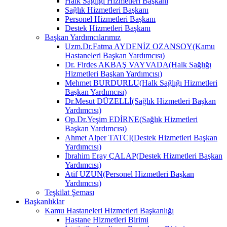
Halk Sağlığı Hizmetleri Başkanı
Sağlık Hizmetleri Başkanı
Personel Hizmetleri Başkanı
Destek Hizmetleri Başkanı
Başkan Yardımcılarımız
Uzm.Dr.Fatma AYDENİZ OZANSOY(Kamu
Hastaneleri Başkan Yardımcısı)
Dr. Firdes AKBAŞ VAYVADA(Halk Sağlığı
Hizmetleri Başkan Yardımcısı)
Mehmet BURDURLU(Halk Sağlığı Hizmetleri
Başkan Yardımcısı)
Dr.Mesut DÜZELLİ(Sağlık Hizmetleri Başkan
Yardımcısı)
Op.Dr.Yeşim EDİRNE(Sağlık Hizmetleri
Başkan Yardımcısı)
Ahmet Alper TATCI(Destek Hizmetleri Başkan
Yardımcısı)
İbrahim Eray ÇALAP(Destek Hizmetleri Başkan
Yardımcısı)
Atif UZUN(Personel Hizmetleri Başkan
Yardımcısı)
Teşkilat Şeması
Başkanlıklar
Kamu Hastaneleri Hizmetleri Başkanlığı
Hastane Hizmetleri Birimi