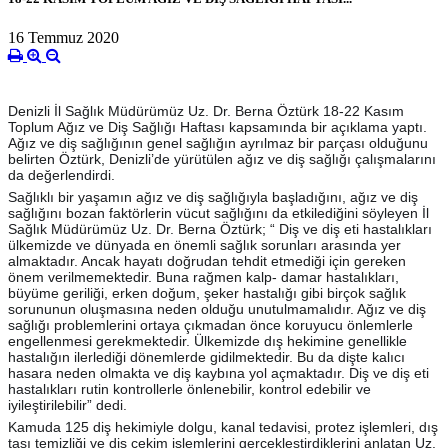
16 Temmuz 2020
Denizli İl Sağlık Müdürümüz Uz. Dr. Berna Öztürk 18-22 Kasım
Toplum Ağız ve Diş Sağlığı Haftası kapsamında bir açıklama yaptı.
Ağız ve diş sağlığının genel sağlığın ayrılmaz bir parçası olduğunu
belirten Öztürk, Denizli’de yürütülen ağız ve diş sağlığı çalışmalarını
da değerlendirdi.
Sağlıklı bir yaşamın ağız ve diş sağlığıyla başladığını, ağız ve diş
sağlığını bozan faktörlerin vücut sağlığını da etkilediğini söyleyen İl
Sağ
lık Müdürümüz Uz. Dr. Berna Öztürk; “ Diş ve diş eti hastalıkları
ülkemizde ve dünyada en önemli sağlık sorunları arasında yer
almaktadır. Ancak hayatı doğrudan tehdit etmediği için gereken
önem verilmemektedir. Buna rağmen kalp- damar hastalıkları,
büyüme geriliği, erken doğum, şeker hastalığı gibi birçok sağlık
sorununun oluşmasına neden olduğu unutulmamalıdır. Ağız ve diş
sağlığı problemlerini ortaya çıkmadan önce koruyucu önlemlerle
engellenmesi gerekmektedir. Ülkemizde dış hekimine genellikle
hastalığın ilerlediği dönemlerde gidilmektedir. Bu da dişte kalıcı
hasara neden olmakta ve diş kaybına yol açmaktadır. Diş ve diş eti
hastalıkları rutin kontrollerle önlenebilir, kontrol edebilir ve
iyileştirilebilir” dedi.
Kamuda 125 diş hekimiyle dolgu, kanal tedavisi, protez işlemleri, dış
taşı temizliği ve diş çekim işlemlerini gerçekleştirdiklerini anlatan Uz.