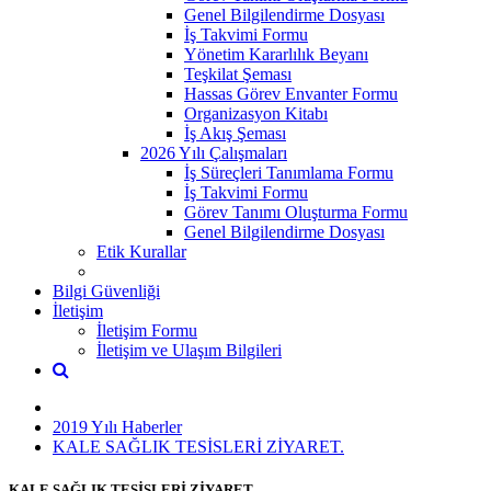
Genel Bilgilendirme Dosyası
İş Takvimi Formu
Yönetim Kararlılık Beyanı
Teşkilat Şeması
Hassas Görev Envanter Formu
Organizasyon Kitabı
İş Akış Şeması
2026 Yılı Çalışmaları
İş Süreçleri Tanımlama Formu
İş Takvimi Formu
Görev Tanımı Oluşturma Formu
Genel Bilgilendirme Dosyası
Etik Kurallar
Bilgi Güvenliği
İletişim
İletişim Formu
İletişim ve Ulaşım Bilgileri
2019 Yılı Haberler
KALE SAĞLIK TESİSLERİ ZİYARET.
KALE SAĞLIK TESİSLERİ ZİYARET.