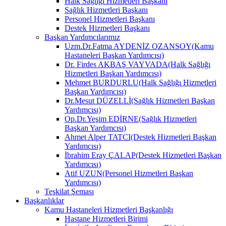
Halk Sağlığı Hizmetleri Başkanı
Sağlık Hizmetleri Başkanı
Personel Hizmetleri Başkanı
Destek Hizmetleri Başkanı
Başkan Yardımcılarımız
Uzm.Dr.Fatma AYDENİZ OZANSOY(Kamu
Hastaneleri Başkan Yardımcısı)
Dr. Firdes AKBAŞ VAYVADA(Halk Sağlığı
Hizmetleri Başkan Yardımcısı)
Mehmet BURDURLU(Halk Sağlığı Hizmetleri
Başkan Yardımcısı)
Dr.Mesut DÜZELLİ(Sağlık Hizmetleri Başkan
Yardımcısı)
Op.Dr.Yeşim EDİRNE(Sağlık Hizmetleri
Başkan Yardımcısı)
Ahmet Alper TATCI(Destek Hizmetleri Başkan
Yardımcısı)
İbrahim Eray ÇALAP(Destek Hizmetleri Başkan
Yardımcısı)
Atif UZUN(Personel Hizmetleri Başkan
Yardımcısı)
Teşkilat Şeması
Başkanlıklar
Kamu Hastaneleri Hizmetleri Başkanlığı
Hastane Hizmetleri Birimi