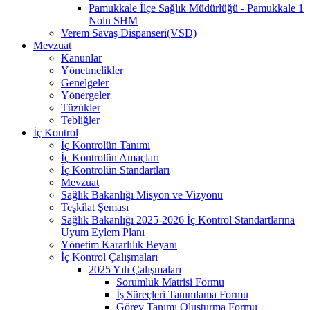
Pamukkale İlçe Sağlık Müdürlüğü - Pamukkale 1
Nolu SHM
Verem Savaş Dispanseri(VSD)
Mevzuat
Kanunlar
Yönetmelikler
Genelgeler
Yönergeler
Tüzükler
Tebliğler
İç Kontrol
İç Kontrolün Tanımı
İç Kontrolün Amaçları
İç Kontrolün Standartları
Mevzuat
Sağlık Bakanlığı Misyon ve Vizyonu
Teşkilat Şeması
Sağlık Bakanlığı 2025-2026 İç Kontrol Standartlarına
Uyum Eylem Planı
Yönetim Kararlılık Beyanı
İç Kontrol Çalışmaları
2025 Yılı Çalışmaları
Sorumluk Matrisi Formu
İş Süreçleri Tanımlama Formu
Görev Tanımı Oluşturma Formu