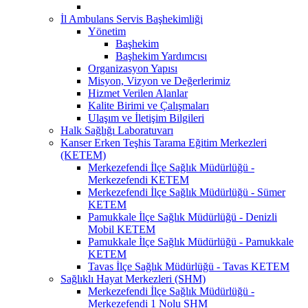
İl Ambulans Servis Başhekimliği
Yönetim
Başhekim
Başhekim Yardımcısı
Organizasyon Yapısı
Misyon, Vizyon ve Değerlerimiz
Hizmet Verilen Alanlar
Kalite Birimi ve Çalışmaları
Ulaşım ve İletişim Bilgileri
Halk Sağlığı Laboratuvarı
Kanser Erken Teşhis Tarama Eğitim Merkezleri
(KETEM)
Merkezefendi İlçe Sağlık Müdürlüğü -
Merkezefendi KETEM
Merkezefendi İlçe Sağlık Müdürlüğü - Sümer
KETEM
Pamukkale İlçe Sağlık Müdürlüğü - Denizli
Mobil KETEM
Pamukkale İlçe Sağlık Müdürlüğü - Pamukkale
KETEM
Tavas İlçe Sağlık Müdürlüğü - Tavas KETEM
Sağlıklı Hayat Merkezleri (SHM)
Merkezefendi İlçe Sağlık Müdürlüğü -
Merkezefendi 1 Nolu SHM