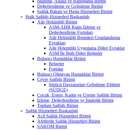
İstatistik, Analiz ve Raporlama Birimi
Değerlendirme ve Geliştirme Birimi
Sağlık Bakım ve Hasta Hizmetleri Birimi
Halk Sağlığı Hizmetleri Başkanlığı
Aile Hekimliği Birimi
ASM-AHB Rutin İzleme ve
Değerlendirme Formları
Aile Hekimliği Birimleri Gruplandırma
Evrakları
Aile Hekimliği Uygulama Diğer Evraklar
ASM İle İlgili Diğer Belgeler
Bulaşıcı Hastalıklar Birimi
Belgeler
Formlar
Bulaşıcı Olmayan Hastalıklar Birimi
Çevre Sağlığı Birimi
Sürücü Davranışları Geliştirme Eğitimi
(SÜDGE)
Çocuk, Ergen, Kadın ve Üreme Sağlığı Birimi
İzleme, Değerlendirme ve İstatistik Birimi
Toplum Sağlığı Birimi
Sağlık Hizmetleri Başkanlığı
Acil Sağlık Hizmetleri Birimi
Afetlerde Sağlık Hizmetleri Birimi
SAKOM Birimi