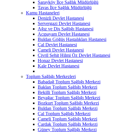
Sarayköy İlçe Sağlık Müdürlüğü
Tavas İlçe Sağlık Müdürlüğü
Kamu Hastaneleri
Denizli Devlet Hastanesi
Servergazi Devlet Hastanesi
Ağız ve Diş Sağlığı Hastanesi
Acıpayam Devlet Hastanesi
Buldan Göğüs Hastalıkları Hastanesi
Çal Devlet Hastanesi
Çameli Devlet Hastanesi
Çivril Şehit Hilmi Öz Devlet Hastanesi
Honaz Devlet Hastanesi
Kale Devlet Hastanesi
Toplum Sağlığı Merkezleri
Babadağ Toplum Sağlığı Merkezi
Baklan Toplum Sağlığı Merkezi
Bekilli Toplum Sağlığı Merkezi
Beyağaç Toplum Sağlığı Merkezi
Bozkurt Toplum Sağlığı Merkezi
Buldan Toplum Sağlığı Merkezi
Çal Toplum Sağlığı Merkezi
Çameli Toplum Sağlığı Merkezi
Çardak Toplum Sağlığı Merkezi
Güney Toplum Sağlığı Merkezi