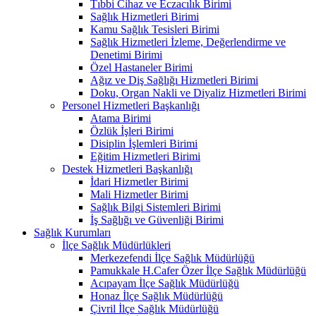
Tıbbi Cihaz ve Eczacılık Birimi
Sağlık Hizmetleri Birimi
Kamu Sağlık Tesisleri Birimi
Sağlık Hizmetleri İzleme, Değerlendirme ve
Denetimi Birimi
Özel Hastaneler Birimi
Ağız ve Diş Sağlığı Hizmetleri Birimi
Doku, Organ Nakli ve Diyaliz Hizmetleri Birimi
Personel Hizmetleri Başkanlığı
Atama Birimi
Özlük İşleri Birimi
Disiplin İşlemleri Birimi
Eğitim Hizmetleri Birimi
Destek Hizmetleri Başkanlığı
İdari Hizmetler Birimi
Mali Hizmetler Birimi
Sağlık Bilgi Sistemleri Birimi
İş Sağlığı ve Güvenliği Birimi
Sağlık Kurumları
İlçe Sağlık Müdürlükleri
Merkezefendi İlçe Sağlık Müdürlüğü
Pamukkale H.Cafer Özer İlçe Sağlık Müdürlüğü
Acıpayam İlçe Sağlık Müdürlüğü
Honaz İlçe Sağlık Müdürlüğü
Çivril İlçe Sağlık Müdürlüğü